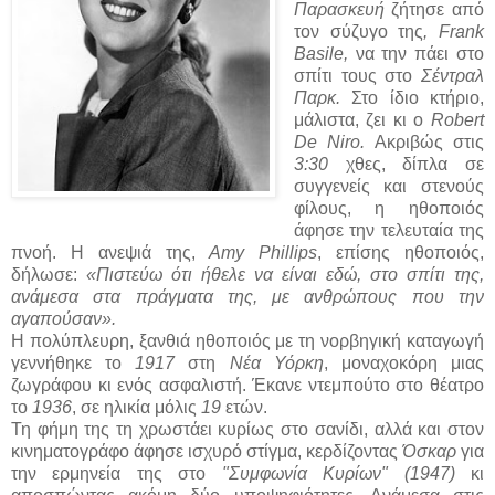
Παρασκευή
ζήτησε από
τον σύζυγο της
, Frank
Basile,
να την πάει στο
σπίτι τους στο
Σέντραλ
Παρκ.
Στο ίδιο κτήριο,
μάλιστα, ζει κι ο
Robert
De Niro.
Ακριβώς στις
3:30
χθες, δίπλα σε
συγγενείς και στενούς
φίλους, η ηθοποιός
άφησε την τελευταία της
πνοή. Η ανεψιά της,
Amy Phillips
, επίσης ηθοποιός,
δήλωσε:
«Πιστεύω ότι ήθελε να είναι εδώ, στο σπίτι της,
ανάμεσα στα πράγματα της, με ανθρώπους που την
αγαπούσαν».
Η πολύπλευρη, ξανθιά ηθοποιός με τη νορβηγική καταγωγή
γεννήθηκε το
1917
στη
Νέα Υόρκη
, μοναχοκόρη μιας
ζωγράφου κι ενός ασφαλιστή. Έκανε ντεμπούτο στο θέατρο
το
1936
, σε ηλικία μόλις
19
ετών.
Τη φήμη της τη χρωστάει κυρίως στο σανίδι, αλλά και στον
κινηματογράφο άφησε ισχυρό στίγμα, κερδίζοντας
Όσκαρ
για
την ερμηνεία της στο
"Συμφωνία Κυρίων" (1947)
κι