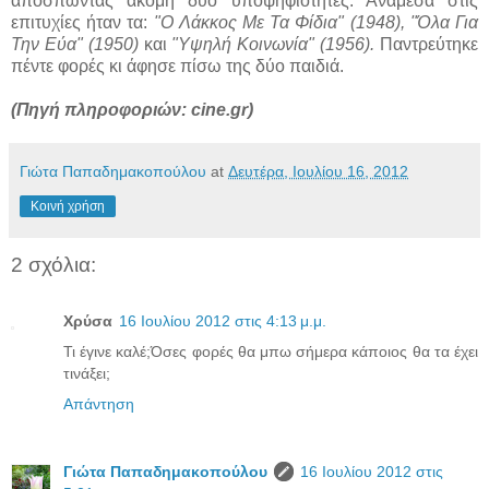
αποσπώντας ακόμη δύο υποψηφιότητες. Ανάμεσα στις
επιτυχίες ήταν τα:
"Ο Λάκκος Με Τα Φίδια" (1948), "Όλα Για
Την Εύα" (1950)
και
"Υψηλή Κοινωνία" (1956).
Παντρεύτηκε
πέντε φορές κι άφησε πίσω της δύο παιδιά.
(Πηγή πληροφοριών: cine.gr)
Γιώτα Παπαδημακοπούλου
at
Δευτέρα, Ιουλίου 16, 2012
Κοινή χρήση
2 σχόλια:
Χρύσα
16 Ιουλίου 2012 στις 4:13 μ.μ.
Τι έγινε καλέ;Όσες φορές θα μπω σήμερα κάποιος θα τα έχει
τινάξει;
Απάντηση
Γιώτα Παπαδημακοπούλου
16 Ιουλίου 2012 στις