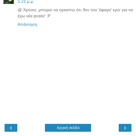
5:21 μ.μ.
@ Χρύσα, μπορώ να ορκιστώ ότι δεν του 'έφαγα' εγώ για να
έχω νέα posts! :P
Απάντηση
‹
›
Αρχική σελίδα