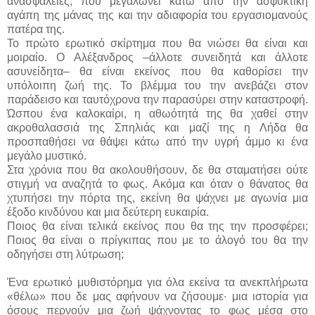
ανασφάλειες, που μεγαλώνει κάτω από την ασφυκτική
αγάπη της μάνας της και την αδιαφορία του εργασιομανούς
πατέρα της.
Το πρώτο ερωτικό σκίρτημα που θα νιώσει θα είναι και
μοιραίο. Ο Αλέξανδρος –άλλοτε συνειδητά και άλλοτε
ασυνείδητα– θα είναι εκείνος που θα καθορίσει την
υπόλοιπη ζωή της. Το βλέμμα του την ανεβάζει στον
παράδεισο και ταυτόχρονα την παρασύρει στην καταστροφή.
Ώσπου ένα καλοκαίρι, η αθωότητά της θα χαθεί στην
ακροθαλασσιά της Σπηλιάς και μαζί της η Λήδα θα
προσπαθήσει να θάψει κάτω από την υγρή άμμο κι ένα
μεγάλο μυστικό.
Στα χρόνια που θα ακολουθήσουν, δε θα σταματήσει ούτε
στιγμή να αναζητά το φως. Ακόμα και όταν ο θάνατος θα
χτυπήσει την πόρτα της, εκείνη θα ψάχνει με αγωνία μια
έξοδο κινδύνου και μια δεύτερη ευκαιρία.
Ποιος θα είναι τελικά εκείνος που θα της την προσφέρει;
Ποιος θα είναι ο πρίγκιπας που με το άλογό του θα την
οδηγήσει στη λύτρωση;
Ένα ερωτικό μυθιστόρημα για όλα εκείνα τα ανεκπλήρωτα
«θέλω» που δε μας αφήνουν να ζήσουμε∙ μια ιστορία για
όσους περνούν μια ζωή ψάχνοντας το φως μέσα στο