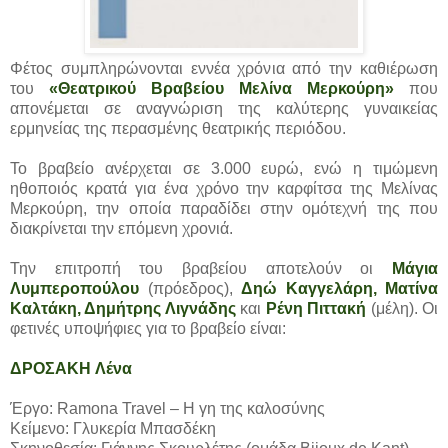
Φέτος συμπληρώνονται εννέα χρόνια από την καθιέρωση
του
«Θεατρικού Βραβείου Μελίνα Μερκούρη»
που
απονέμεται σε αναγνώριση της καλύτερης γυναικείας
ερμηνείας της περασμένης θεατρικής περιόδου.
Το βραβείο ανέρχεται σε 3.000 ευρώ, ενώ η τιμώμενη
ηθοποιός κρατά για ένα χρόνο την καρφίτσα της Μελίνας
Μερκούρη, την οποία παραδίδει στην ομότεχνή της που
διακρίνεται την επόμενη χρονιά.
Την επιτροπή του βραβείου αποτελούν οι
Μάγια
Λυμπεροπούλου
(πρόεδρος),
Δηώ Καγγελάρη, Ματίνα
Καλτάκη, Δημήτρης Λιγνάδης
και
Ρένη Πιττακή
(μέλη). Οι
φετινές υποψήφιες για το βραβείο είναι:
ΔΡΟΣΑΚΗ Λένα
Έργο: Ramona Travel – Η γη της καλοσύνης
Κείμενο: Γλυκερία Μπασδέκη