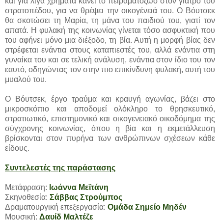
και για λίγα χρήματα κάνει το πειραματόζωο στον γιατρό του
στρατοπέδου, για να θρέψει την οικογένειά του. Ο Βόυτσεκ
θα σκοτώσει τη Μαρία, τη μάνα του παιδιού του, γιατί τον
απατά. Η φυλακή της κοινωνίας γίνεται τόσο ασφυκτική που
του αφήνει μόνο μια διέξοδο, τη βία. Αυτή η μορφή βίας δεν
στρέφεται ενάντια στους καταπιεστές του, αλλά ενάντια στη
γυναίκα του και σε τελική ανάλυση, ενάντια στον ίδιο του τον
εαυτό, οδηγώντας τον στην πιο επικίνδυνη φυλακή, αυτή του
μυαλού του.
Ο Βόυτσεκ, έργο τραύμα και κραυγή αγωνίας, βάζει στο
μικροσκόπιο και αποδομεί ολόκληρο το θρησκευτικό,
στρατιωτικό, επιστημονικό και οικογενειακό οικοδόμημα της
σύγχρονης κοινωνίας, όπου η βία και η εκμετάλλευση
βρίσκονται στον πυρήνα των ανθρώπινων σχέσεων κάθε
είδους.
Συντελεστές της παράστασης
Μετάφραση:
Ιωάννα Μεϊτάνη
Σκηνοθεσία:
Σάββας Στρούμπος
Δραματουργική επεξεργασία:
Ομάδα Σημείο Μηδέν
Μουσική:
Δαυίδ Μαλτέζε