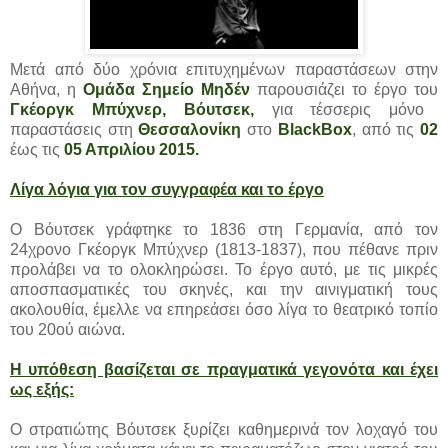
Μετά από δύο χρόνια επιτυχημένων παραστάσεων στην
Αθήνα, η
Ομάδα Σημείο Μηδέν
παρουσιάζει το έργο του
Γκέοργκ Μπύχνερ, Βόυτσεκ,
για τέσσερις μόνο
παραστάσεις στη
Θεσσαλονίκη
στο
BlackBox
, από τις
02
έως τις
05 Απριλίου 2015.
Λίγα λόγια για τον συγγραφέα και το έργο
Ο Βόυτσεκ γράφτηκε το 1836 στη Γερμανία, από τον
24χρονο Γκέοργκ Μπύχνερ (1813-1837), που πέθανε πριν
προλάβει να το ολοκληρώσει. Το έργο αυτό, με τις μικρές
αποσπασματικές του σκηνές, και την αινιγματική τους
ακολουθία, έμελλε να επηρεάσει όσο λίγα το θεατρικό τοπίο
του 20ού αιώνα.
Η υπόθεση βασίζεται σε πραγματικά γεγονότα και έχει
ως εξής:
Ο στρατιώτης Βόυτσεκ ξυρίζει καθημερινά τον λοχαγό του