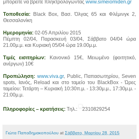
μπορείτε να βρείτε πληκτρολογώντας
www.simeiomiden.gr
Τοποθεσία:
Black Box, Βασ. Όλγας 65 και Φλέμινγκ 2,
Θεσσαλονίκη
Ημερομηνία:
02-05 Απριλίου 2015
Πέμπτη 02/04, Παρασκευή 03/04, Σάββατο 04/04 ώρα
21.00μ.μ. και Κυριακή 05/04 ώρα 19.00μ.μ.
Τιμές εισιτηρίων:
Κανονικό 15€, Μειωμένο (φοιτητικό,
ανέργων) 10€
Προπώληση:
www.viva.gr
, Public, Παπασωτηρίου, Seven
spots, Ιανός, Reload και στο ταμείο του BlackBox - Ώρες
ταμείου: Τετάρτη – Κυριακή 10:30π.μ. - 13:30μ.μ., 17:30μ.μ. -
21:00μ.μ.
Πληροφορίες – κρατήσεις:
Τηλ.:
2310829254
Γιώτα Παπαδημακοπούλου
at
Σάββατο, Μαρτίου 28, 2015