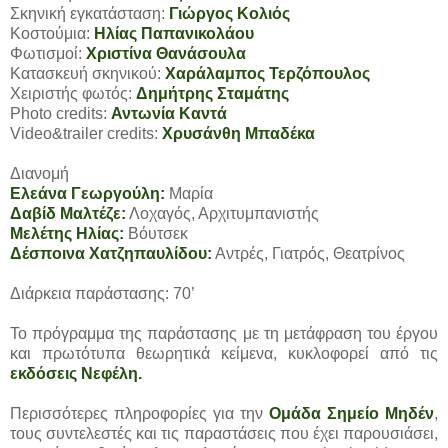
Σκηνική εγκατάσταση:
Γιώργος Κολιός
Κοστούμια:
Ηλίας Παπανικολάου
Φωτισμοί:
Χριστίνα Θανάσουλα
Κατασκευή σκηνικού:
Χαράλαμπος Τερζόπουλος
Χειριστής φωτός:
Δημήτρης Σταμάτης
Photo credits:
Αντωνία Καντά
Video&trailer credits:
Χρυσάνθη Μπαδέκα
Διανομή
Ελεάνα Γεωργούλη:
Μαρία
Δαβίδ Μαλτέζε:
Λοχαγός, Αρχιτυμπανιστής
Μελέτης Ηλίας:
Βόυτσεκ
Δέσποινα Χατζηπαυλίδου:
Αντρές, Γιατρός, Θεατρίνος
Διάρκεια παράστασης: 70’
Το πρόγραμμα της παράστασης με τη μετάφραση του έργου
και πρωτότυπα θεωρητικά κείμενα, κυκλοφορεί από τις
εκδόσεις Νεφέλη.
Περισσότερες πληροφορίες για την
Ομάδα Σημείο Μηδέν
,
τους συντελεστές και τις παραστάσεις που έχει παρουσιάσει,