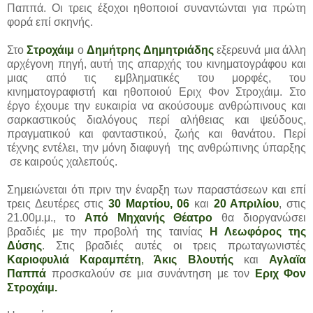
Παππά. Οι τρεις έξοχοι ηθοποιοί συναντώνται για πρώτη
φορά επί σκηνής.
Στο
Στροχάιμ
ο
Δημήτρης Δημητριάδης
εξερευνά μια άλλη
αρχέγονη πηγή, αυτή της απαρχής του κινηματογράφου και
μιας από τις εμβληματικές του μορφές, του
κινηματογραφιστή και ηθοποιού Εριχ Φον Στροχάιμ. Στο
έργο έχουμε την ευκαιρία να ακούσουμε ανθρώπινους και
σαρκαστικούς διαλόγους περί αλήθειας και ψεύδους,
πραγματικού και φανταστικού, ζωής και θανάτου. Περί
τέχνης εντέλει, την μόνη διαφυγή της ανθρώπινης ύπαρξης
σε καιρούς χαλεπούς.
Σημειώνεται ότι πριν την έναρξη των παραστάσεων και επί
τρεις Δευτέρες στις
30 Μαρτίου, 06
και
20 Απριλίου
, στις
21.00μ.μ., το
Από Μηχανής Θέατρο
θα διοργανώσει
βραδιές με την προβολή της ταινίας
Η Λεωφόρος της
Δύσης
. Στις βραδιές αυτές οι τρεις πρωταγωνιστές
Καριοφυλιά Καραμπέτη
,
Άκις Βλουτής
και
Αγλαϊα
Παππά
προσκαλούν σε μια συνάντηση με τον
Εριχ Φον
Στροχάιμ.