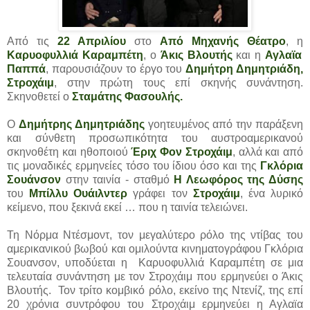
Από τις
22 Απριλίου
στο
Από Μηχανής Θέατρο
, η
Καρυοφυλλιά Καραμπέτη
, ο
Άκις Βλουτής
και η
Αγλαϊα
Παππά
, παρουσιάζουν το έργο του
Δημήτρη Δημητριάδη,
Στροχάιμ
, στην πρώτη τους επί σκηνής συνάντηση.
Σκηνοθετεί ο
Σταμάτης Φασουλής.
Ο
Δημήτρης Δημητριάδης
γοητευμένος από την παράξενη
και σύνθετη προσωπικότητα του αυστροαμερικανού
σκηνοθέτη και ηθοποιού
Έριχ Φον Στροχάιμ
, αλλά και από
τις μοναδικές ερμηνείες τόσο του ίδιου όσο και της
Γκλόρια
Σουάνσον
στην ταινία - σταθμό
Η Λεωφόρος της Δύσης
του
Μπίλλυ Ουάιλντερ
γράφει τον
Στροχάιμ
, ένα λυρικό
κείμενο, που ξεκινά εκεί … που η ταινία τελειώνει.
Τη Νόρμα Ντέσμοντ, τον μεγαλύτερο ρόλο της ντίβας του
αμερικανικού βωβού και ομιλούντα κινηματογράφου Γκλόρια
Σουανσον, υποδύεται η Καρυοφυλλιά Καραμπέτη σε μια
τελευταία συνάντηση με τον Στροχάιμ που ερμηνεύει ο Άκις
Βλουτής. Τον τρίτο κομβικό ρόλο, εκείνο της Ντενίζ, της επί
20 χρόνια συντρόφου του Στροχάιμ ερμηνεύει η Αγλαϊα