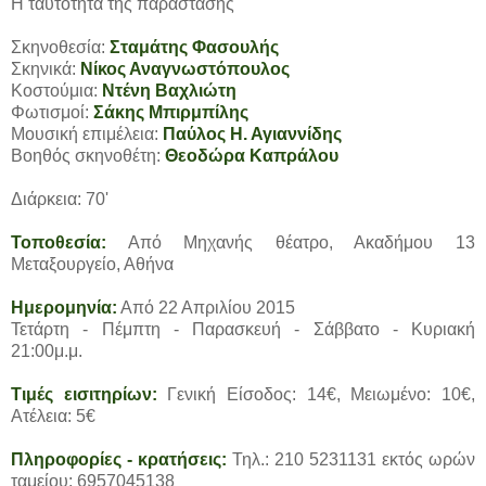
Η ταυτότητα της παράστασης
Σκηνοθεσία:
Σταμάτης Φασουλής
Σκηνικά:
Νίκος Αναγνωστόπουλος
Κοστούμια:
Ντένη Βαχλιώτη
Φωτισμοί:
Σάκης Μπιρμπίλης
Μουσική επιμέλεια:
Παύλος Η. Αγιαννίδης
Βοηθός σκηνοθέτη:
Θεοδώρα Καπράλου
Διάρκεια: 70'
Τοποθεσία:
Από Μηχανής θέατρο, Ακαδήμου 13
Μεταξουργείο, Αθήνα
Ημερομηνία:
Από 22 Απριλίου 2015
Τετάρτη - Πέμπτη - Παρασκευή - Σάββατο - Κυριακή
21:00μ.μ.
Τιμές εισιτηρίων:
Γενική Είσοδος: 14€, Μειωμένο: 10€,
Ατέλεια: 5€
Πληροφορίες - κρατήσεις:
Τηλ.: 210 5231131 εκτός ωρών
ταμείου: 6957045138