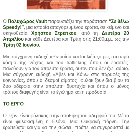
O
Πολυχώρος Vault
παρουσιάζει την παράσταση
“Σε θέλω
Speedy!”
, μια ιστορία απαγορευμένου έρωτα, σε κείμενο και
σκηνοθεσία
Χρήστου Στρέπκου
, από τη
Δευτέρα 20
Απριλίου
και κάθε Δευτέρα και Τρίτη στις 21:00μ.μ., ως την
Τρίτη 02 Ιουνίου.
Μια σύγχρονη εκδοχή «Ρωμαίου και Ιουλιέτας» μες στο ωμό
κόσμο της νύχτας και του trafficking όπου οι εραστές
παλεύουν για τον απόλυτο έρωτα, αυτόν που δεν έχει αύριο.
Μια σύγχρονη εκδοχή «Άβελ και Κάιν» στις παρυφές της
κοινωνίας, όπου οι δεσμοί αίματος φυλακίζουν δια βίου τα
δυο αδέρφια στην απόλυτη δυστυχία και όπου ο μόνος
τρόπος διαφυγής είναι το έγκλημα και η προδοσία.
ΤΟ ΕΡΓΟ
Ο Τζόνι είναι φύλακας στην αποθήκη του αδερφού του. Μέσα
είναι φυλακισμένη η Ελόνα. Μια Ουκρανή πόρνη. Την
ερωτεύεται και για να την σώσει, πρέπει να συγκρουστεί με