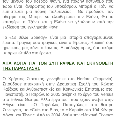
τον μεγάλο του αδερφό Φάνη, ένα πρώην αστυνόμο που
τώρα είναι άνθρωπος του υποκόσμου. Μπορεί ο Τζόνι να
εμπιστευτεί μια πόρνη πολυτελείας; Θα προδώσει τον
αδερφό του; Μπορεί να ελευθερώσει την Ελόνα; Θα τα
καταφέρει ο Τζόνυ και η Ελόνα να γλιτώσουν από την
εκδίκηση του εγκληματία Φάνη;
Το «Σε θέλω Speedy» είναι μια ιστορία απαγορευμένου
έρωτα. Τραγική όσο τραγικός είναι ο Έρωτας. Ηρωική όσο
ηρωικούς μας κάνει ο έρωτας. Αισιόδοξη όμως, όσο ακόμα
υπάρχει ελπίδα στο έρωτα.
ΛΙΓΑ ΛΟΓΙΑ ΓΙΑ ΤΟΝ ΣΥΓΓΡΑΦΕΑ ΚΑΙ ΣΚΗΝΟΘΕΤΗ
ΤΗΣ ΠΑΡΑΣΤΑΣΗΣ
Ο Χρήστος Στρέπκος γεννήθηκε στο Herford (Γερμανία).
Σπούδασε υποκριτική στην Δραματική Σχολή του Κώστα
Καζάκου και Ανθρωπιστικές και Κοινωνικές Επιστήμες στο
Πανεπιστήμιο Πατρών.Το 2005 ανέβηκε το έργο του Versus
στο Εθνικό Θέατρο. Άλλα έργα του που έχουν ανεβεί στην
Αθήνα είναι :«Ο Παρδαλός Παπαγάλος» στο θέατρο
Συνεργείο, το «Cut» στο Bios, το « Kaputt» στο 104 Κέντρο
Λόγου και Τέχνης. Από το 2004 ιδρύει την «Μηχανή Τέχνης»