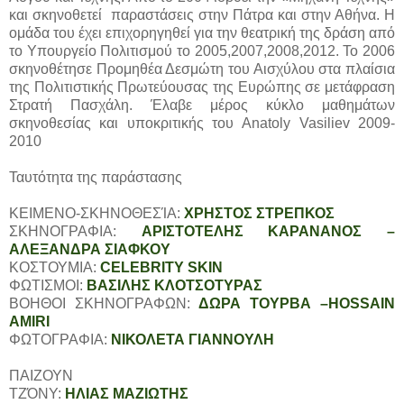
και σκηνοθετεί παραστάσεις στην Πάτρα και στην Αθήνα. Η
ομάδα του έχει επιχορηγηθεί για την θεατρική της δράση από
το Υπουργείο Πολιτισμού το 2005,2007,2008,2012. Το 2006
σκηνοθέτησε Προμηθέα Δεσμώτη του Αισχύλου στα πλαίσια
της Πολιτιστικής Πρωτεύουσας της Ευρώπης σε μετάφραση
Στρατή Πασχάλη. Έλαβε μέρος κύκλο μαθημάτων
σκηνοθεσίας και υποκριτικής του Anatoly Vasiliev 2009-
2010
Ταυτότητα της παράστασης
ΚΕΙΜΕΝΟ-ΣΚΗΝΟΘΕΣΊΑ:
ΧΡΗΣΤΟΣ ΣΤΡΕΠΚΟΣ
ΣΚΗΝΟΓΡΑΦΙΑ:
ΑΡΙΣΤΟΤΕΛΗΣ ΚΑΡΑΝΑΝΟΣ –
ΑΛΕΞΑΝΔΡΑ ΣΙΑΦΚΟΥ
ΚΟΣΤΟΥΜΙΑ:
CELEBRITY SKIN
ΦΩΤΙΣΜΟΙ:
ΒΑΣΙΛΗΣ ΚΛΟΤΣΟΤΥΡΑΣ
ΒΟΗΘΟΙ ΣΚΗΝΟΓΡΑΦΩΝ:
ΔΩΡΑ ΤΟΥΡΒΑ –HOSSAIN
AMIRI
ΦΩΤΟΓΡΑΦΙΑ:
ΝΙΚΟΛΕΤΑ ΓΙΑΝΝΟΥΛΗ
ΠΑΙΖΟΥΝ
ΤΖΌΝΥ:
ΗΛΙΑΣ ΜΑΖΙΩΤΗΣ