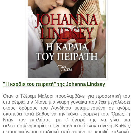
"Η καρδιά του πειρατή" της Johanna Lindsey
Όταν ο Τζέρεμι Μάλορι προσλαμβάνει για προσωπική του
υπηρέτρια την Ντάνι, μια νεαρή γυναίκα που έχει μεγαλώσει
στους δρόμους του Λονδίνου μεταμφιεσμένη σε αγόρι,
σκοπεύει κατά βάθος να την κάνει ερωμένη του. Όμως, η
Ντάνι τον εκπλήσσει με τ’ όνειρό της να γίνει μια
εκλεπτυσμένη κυρία και να παντρευτεί έναν ευγενή. Καθώς
μεταμορφώνεται σταδιακά από χαμίνι σε κομψή καλλονή,