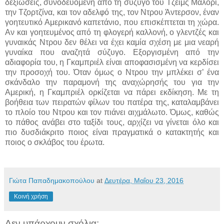
δεξιώσεις, συνοδευόμενη από τη σύζυγο του Τζέιμς Μάλορι,
την Τζορτζίνα, και τον αδελφό της, τον Ντρου Άντερσον, έναν
γοητευτικό Αμερικανό καπετάνιο, που επισκέπτεται τη χώρα.
Αν και γοητευμένος από τη φλογερή καλλονή, ο γλεντζές και
γυναικάς Ντρου δεν θέλει να έχει καμία σχέση με μια νεαρή
γυναίκα που αναζητά σύζυγο. Εξοργισμένη από την
αδιαφορία του, η Γκαμπριέλ είναι αποφασισμένη να κερδίσει
την προσοχή του. Όταν όμως ο Ντρου την μπλέκει σ’ ένα
σκάνδαλο την παραμονή της αναχώρησής του για την
Αμερική, η Γκαμπριέλ ορκίζεται να πάρει εκδίκηση. Με τη
βοήθεια των πειρατών φίλων του πατέρα της, καταλαμβάνει
το πλοίο του Ντρου και τον πιάνει αιχμάλωτο. Όμως, καθώς
το πάθος ανάβει στο ταξίδι τους, αρχίζει να γίνεται όλο και
πιο δυσδιάκριτο ποιος είναι πραγματικά ο κατακτητής και
ποιος ο σκλάβος του έρωτα.
Γιώτα Παπαδημακοπούλου
at
Δευτέρα, Μαΐου 23, 2016
Κοινή χρήση
Δεν υπάρχουν σχόλια: