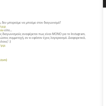
m, δεν μπορούμε να μπούμε στον διαγωνισμό?
 μ.μ.
λου
είπε...
υς διαγωνισμούς αναφέρεται πως είναι ΜΟΝΟ για το Instagram,
λώσεις συμμετοχή, αν κι εφόσον έχεις λογαριασμό. Διαφορετικά,
λους! :)
 μ.μ.
Atom)