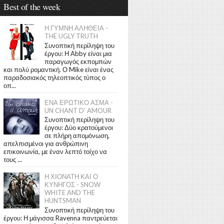
Best of the week
Η ΓΥΜΝΗ ΑΛΗΘΕΙΑ -
THE UGLY TRUTH
Συνοπτική περίληψη του
έργου: Η Abby είναι μια
παραγωγός εκπομπών
και πολύ ρομαντική. Ο Mike είναι ένας
παραδοσιακός τηλεοπτικός τύπος ο
οπ...
ΕΝΑ ΕΡΩΤΙΚΟ ΑΣΜΑ -
UN CHANT D' AMOUR
Συνοπτική περίληψη του
έργου: Δύο κρατούμενοι
σε πλήρη απομόνωση,
απελπισμένοι για ανθρώπινη
επικοινωνία, με έναν λεπτό τοίχο να
τους ...
Η ΧΙΟΝΑΤΗ ΚΑΙ Ο
ΚΥΝΗΓΟΣ - SNOW
WHITE AND THE
HUNTSMAN
Συνοπτική περίληψη του
έργου: Η μάγισσα Ravenna παντρεύεται