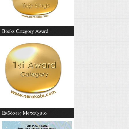
Books Category Award
Εκδόσεις Μεταίχμιο