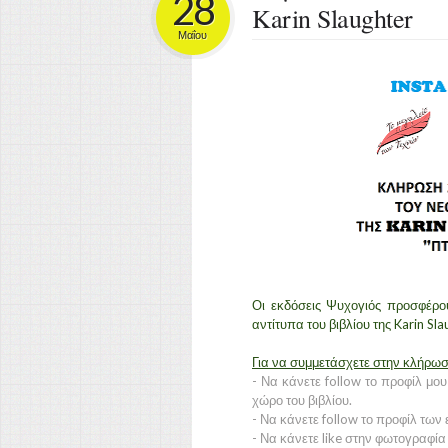
28
Karin Slaughter
Μαΐου
Οι εκδόσεις Ψυχογιός προσφέρο
αντίτυπα του βιβλίου της Karin Sla
Για να συμμετάσχετε στην κλήρω
- Να κάνετε follow το προφίλ μο
χώρο του βιβλίου.
- Να κάνετε follow το προφίλ τω
- Να κάνετε like στην φωτογραφία