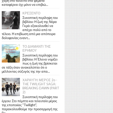
χάρη στο ταλέντο στα ψέματα
καταφέρνει όχι μόνο να επιβιώ...
ΚΡΕΣΕΝΤΟ
Συνοπτική περίληψη του
βιβλίου: Η ζωή της Νόρα
Γκρέι εξακολουθεί να
απέχει πολύ από το
τέλειο. Η επιβίωση από μια απόπειρα
δολοφονίας εναντ...
ΤΟ ΔΙΑΜΑΝΤΙ ΤΗΣ
ΕΡΗΜΟΥ
Συνοπτική περίληψη του
βιβλίου: Η Έλενα νομίζει
πως η ζωή της βρίσκεται
σε τάξη όταν ανακαλύπτει ότι ο
μέλλοντας σύζυγός της την απα...
ΧΑΡΑΥΓΗ: ΜΕΡΟΣ 2ο -
THE TWILIGHT SAGA:
BREAKING DAWN (PART
2)
Συνοπτική περίληψη του
έργου: Στο πέμπτο και τελευταίο μέρος
της εποποιίας "Twilight",
παρακολουθούμε την προσαρμογή της
Be...