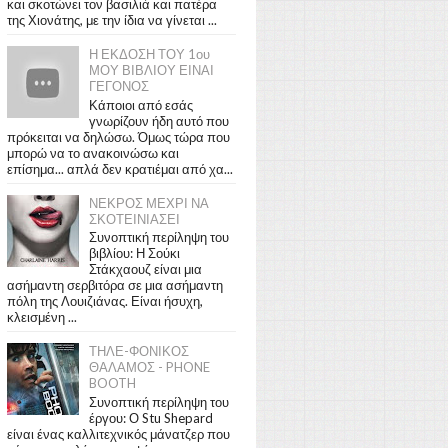
και σκοτώνει τον βασιλιά και πατέρα
της Χιονάτης, με την ίδια να γίνεται ...
Η ΕΚΔΟΣΗ ΤΟΥ 1ου
ΜΟΥ ΒΙΒΛΙΟΥ ΕΙΝΑΙ
ΓΕΓΟΝΟΣ
Κάποιοι από εσάς
γνωρίζουν ήδη αυτό που
πρόκειται να δηλώσω. Όμως τώρα που
μπορώ να το ανακοινώσω και
επίσημα... απλά δεν κρατιέμαι από χα...
ΝΕΚΡΟΣ ΜΕΧΡΙ ΝΑ
ΣΚΟΤΕΙΝΙΑΣΕΙ
Συνοπτική περίληψη του
βιβλίου: Η Σούκι
Στάκχαουζ είναι μια
ασήμαντη σερβιτόρα σε μια ασήμαντη
πόλη της Λουιζιάνας. Είναι ήσυχη,
κλεισμένη ...
ΤΗΛΕ-ΦΟΝΙΚΟΣ
ΘΑΛΑΜΟΣ - PHONE
BOOTH
Συνοπτική περίληψη του
έργου: Ο Stu Shepard
είναι ένας καλλιτεχνικός μάνατζερ που