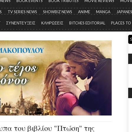
 NEWS
BOOK EVENTS
BOOK TRIBUTES
MOVIE REVIEWS
MOVIE
S
TV SERIES NEWS
SHOWBIZ NEWS
ANIME
MANGA
JAPANES
Y
ΣΥΝΕΝΤΕΥΞΕΙΣ
ΚΛΗΡΩΣΕΙΣ
BITCHES EDITORIAL
PLACES TO
υπα του βιβλίου "Πτώση" της