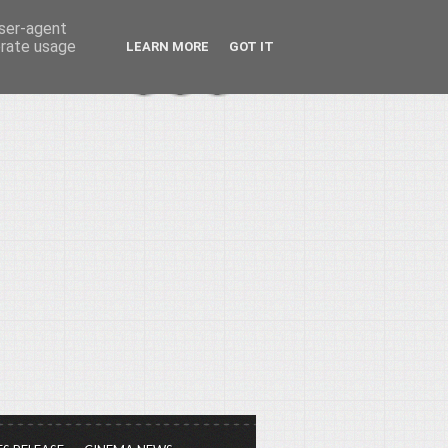
user-agent
erate usage
LEARN MORE
GOT IT