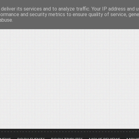
deliver its services and to analyze traffic. Your IP address and 
νών...
formance and security metrics to ensure quality of service, gen
abuse.
ια τον πολιτισμό, σε κάθε του μορφή και έκταση...