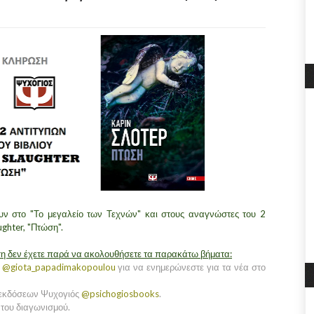
υν στο "Το μεγαλείο των Τεχνών" και στους αναγνώστες του 2
ughter, "Πτώση".
ση δεν έχετε παρά να ακολουθήσετε τα παρακάτω βήματα:
υ
@giota_papadimakopoulou
για να ενημερώνεστε για τα νέα στο
ν εκδόσεων Ψυχογιός
@psichogiosbooks
.
 του διαγωνισμού.