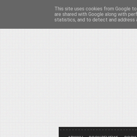
This site uses cookies from Google to 
Το μεγαλείο των Τεχ
are shared with Google along with per
statistics, and to detect and address 
Είμαστε πάντα εδώ για να μιλάμε γ