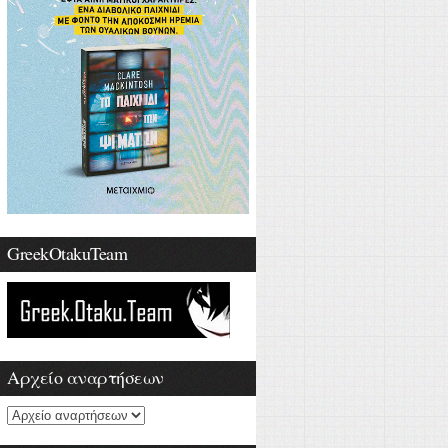
GreekOtakuTeam
Αρχείο αναρτήσεων