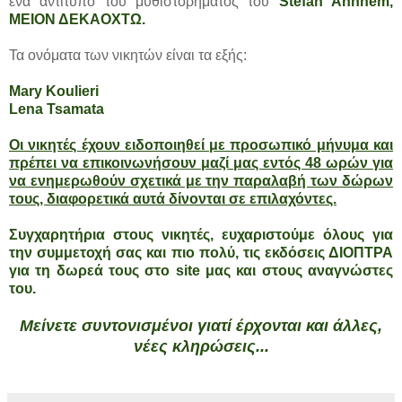
ένα αντίτυπο του μυθιστορήματος του
Stefan Ahnhem,
ΜΕΙΟΝ ΔΕΚΑΟΧΤΩ.
Τα ονόματα των νικητών είναι τα εξής:
Mary Koulieri
Lena Tsamata
Οι νικητές έχουν ειδοποιηθεί με προσωπικό μήνυμα και
πρέπει να επικοινωνήσουν μαζί μας εντός 48 ωρών για
να ενημερωθούν σχετικά με την παραλαβή των δώρων
τους, διαφορετικά αυτά δίνονται σε επιλαχόντες.
Συγχαρητήρια στους νικητές, ευχαριστούμε όλους για
την συμμετοχή σας και πιο πολύ, τις εκδόσεις ΔΙΟΠΤΡΑ
για τη δωρεά τους στο site μας και στους αναγνώστες
του.
Μείνετε συντονισμένοι γιατί έρχονται και άλλες,
νέες κληρώσεις...