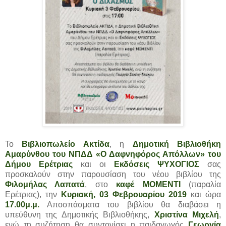
Το
Βιβλιοπωλείο Ακτίδα
, η
Δημοτική Βιβλιοθήκη
Αμαρύνθου του ΝΠΔΔ «Ο Δαφνηφόρος Απόλλων» του
Δήμου Ερέτριας
και οι
Εκδόσεις ΨΥΧΟΓΙΟΣ
σας
προσκαλούν στην παρουσίαση του νέου βιβλίου της
Φιλομήλας Λαπατά
, στο
καφέ MOMENTI
(παραλία
Ερέτριας), την
Κυριακή, 03 Φεβρουαρίου 2019
και ώρα
17.00μ.μ.
Αποσπάσματα του βιβλίου θα διαβάσει η
υπεύθυνη της Δημοτικής Βιβλιοθήκης,
Χριστίνα Μιχελή
,
ενώ τη συζήτηση θα συντονίσει η παιδαγωγός
Γεωργία