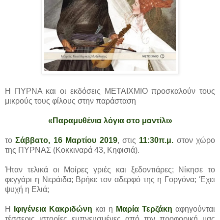
Η ΠΥΡΝΑ και οι εκδόσεις ΜΕΤΑΙΧΜΙΟ προσκαλούν τους
μικρούς τους φίλους στην παράσταση
«Παραμυθένια λόγια στο μαντίλι»
το
Σάββατο, 16 Μαρτίου 2019
, στις
11:30π.μ.
στον χώρο
της ΠΥΡΝΑΣ (Κοκκιναρά 43, Κηφισιά).
Ήταν τελικά οι Μοίρες γριές και ξεδοντιάρες; Νίκησε το
φεγγάρι η Νεράιδα; Βρήκε τον αδερφό της η Γοργόνα; Έχει
ψυχή η Ελιά;
Η
Ιφιγένεια Κακριδώνη
και η
Μαρία Τερζάκη
αφηγούνται
τέσσερις ιστορίες εμπνευσμένες από την προφορική μας