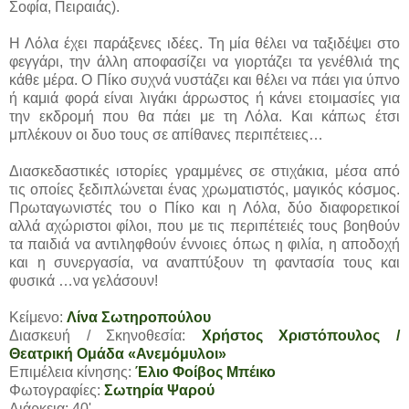
Σοφία, Πειραιάς).
Η Λόλα έχει παράξενες ιδέες. Τη μία θέλει να ταξιδέψει στο
φεγγάρι, την άλλη αποφασίζει να γιορτάζει τα γενέθλιά της
κάθε μέρα. Ο Πίκο συχνά νυστάζει και θέλει να πάει για ύπνο
ή καμιά φορά είναι λιγάκι άρρωστος ή κάνει ετοιμασίες για
την εκδρομή που θα πάει με τη Λόλα. Και κάπως έτσι
μπλέκουν οι δυο τους σε απίθανες περιπέτειες…
Διασκεδαστικές ιστορίες γραμμένες σε στιχάκια, μέσα από
τις οποίες ξεδιπλώνεται ένας χρωματιστός, μαγικός κόσμος.
Πρωταγωνιστές του ο Πίκο και η Λόλα, δύο διαφορετικοί
αλλά αχώριστοι φίλοι, που με τις περιπέτειές τους βοηθούν
τα παιδιά να αντιληφθούν έννοιες όπως η φιλία, η αποδοχή
και η συνεργασία, να αναπτύξουν τη φαντασία τους και
φυσικά …να γελάσουν!
Κείμενο:
Λίνα Σωτηροπούλου
Διασκευή / Σκηνοθεσία:
Χρήστος Χριστόπουλος /
Θεατρική Ομάδα «Ανεμόμυλοι»
Επιμέλεια κίνησης:
Έλιο Φοίβος Μπέικο
Φωτογραφίες:
Σωτηρία Ψαρού
Διάρκεια: 40'