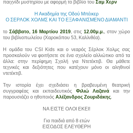
παιχνίδι μυστηρίου με αφορμή το βιβλίο του
Σαμ Χερν
Η Ακαδημία της Οδού Μπέικερ
Ο ΣΕΡΛΟΚ ΧΟΛΜΣ ΚΑΙ ΤΟ ΕΞΑΦΑΝΙΣΜΕΝΟ ΔΙΑΜΑΝΤΙ
το
Σάββατο, 16 Μαρτίου 2019
, στις
12.00μ.μ.
, στον χώρο
του βιβλιοπωλείου (Χαροκόπου 53, Καλλιθέα).
Η ομάδα του CSI Kids και ο νεαρός Σέρλοκ Χολμς σας
προσκαλούν να φοιτήσετε σε ένα σχολείο αλλιώτικο από τα
άλλα: στην περίφημη Σχολή για Ντετέκτιβ. Θα μάθετε
τεχνικές και δεξιότητες που κατέχουν μόνο οι αληθινοί
ντετέκτιβ.
Την ιστορία έχει σχεδιάσει η βραβευμένη θεατρική
συγγραφέας και εκπαιδευτικός
Φιλιώ Λαζανά
και την
παρουσιάζει ο ηθοποιός
Αλέξανδρος Ζουριδάκης
.
ΝΑ ΕΙΣΤΕ ΟΛΟΙ ΕΚΕΙ!
Για παιδιά από 8 ετών
ΕΙΣΟΔΟΣ ΕΛΕΥΘΕΡΗ
_______________________________________________