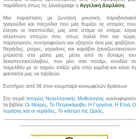
παράδοση όπως τις ξαναέγραψε η
Αγγελική Δαρλάση
.
Μια παράσταση με ζωντανή μουσική, παραδοσιακά
τραγούδια και παιχνίδια που μας θυμίζει τις ιστορίες που
έλεγαν οι παππούδες μας από στόμα σε στόμα, λόγια
αλλοτινών εποχών που, όπως παλιά έτσι και τώρα,
παρηγορούν, συντροφεύουν και εξηγούν όσα μας φοβίζουν.
Νεράιδες, μοίρες, γοργόνες και καράβια ξαναζωντανεύουν
μπροστά στα μάτια μας μέσα από τη δύναμη του
δεκαπεντασύλλαβου, που ρέει σαν ποτάμι, συνδέει το
παρελθόν με το παρόν, στάζει μέλι στην καρδιά και κάνει τη
φαντασία μας να ταξιδεύει.
Εισιτήριο: από 5€ στον κουμπαρά κοινωφελών δράσεων
Στη σειρά
Ιστορίες Νεοελληνικής Μυθολογίας
κυκλοφορούν
τα βιβλία:
Οι Μοίρες
,
Το Πετροκάραβο
,
Η Γοργόνα
,
Η Ελιά
,
Ο
λυράρης και οι νεράιδες
,
Το κάστρο της Ωριάς
.
_______________________________________________
____________________________________