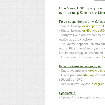
Οι εκδόσεις ELXIS προσφέρουν
αντίτυπα του βιβλίου της Lisa Kle
Για να συμμετάσχετε στην κλήρωσ
- Κάντε like στην
σελίδα μας στο 
- Κάντε like στην
σελίδα των εκδό
- Πατήστε like ή αφήστε comment
σελίδα μας στο Facebook.
- Να κάνετε δημόσια κοινοποίησ
σας αν θέλετε να μάθουν για την 
ως μία συμμετοχή θα μετρήσουν).
- Συμπληρώστε τα στοιχεία σας
Ε
Κερδίστε επιπλέον συμμετοχές:
- Κάντε εγγραφή στο
κανάλι μας σ
- Γίνετε μέλη στο
site μας
(στο δεξ
εβδομάδας - GFC).
- Ακολουθήστε μας στο
Instagram
Προαιρετικά:
- Προσκαλέστε τους φίλους σας ν