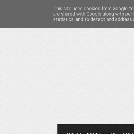
This site uses cookies from Google to 
Το μεγαλείο των Τεχ
are shared with Google along with per
statistics, and to detect and address 
Είμαστε πάντα εδώ για να μιλάμε γ