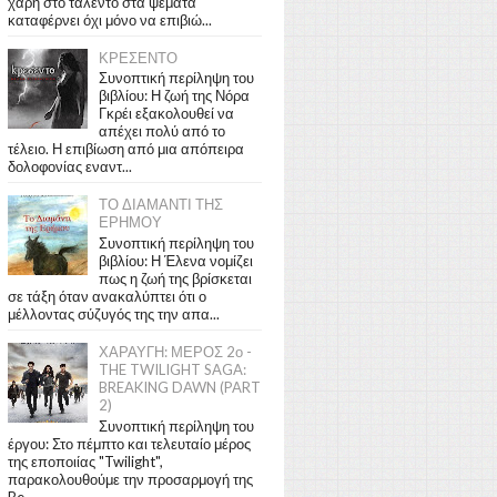
χάρη στο ταλέντο στα ψέματα
καταφέρνει όχι μόνο να επιβιώ...
ΚΡΕΣΕΝΤΟ
Συνοπτική περίληψη του
βιβλίου: Η ζωή της Νόρα
Γκρέι εξακολουθεί να
απέχει πολύ από το
τέλειο. Η επιβίωση από μια απόπειρα
δολοφονίας εναντ...
ΤΟ ΔΙΑΜΑΝΤΙ ΤΗΣ
ΕΡΗΜΟΥ
Συνοπτική περίληψη του
βιβλίου: Η Έλενα νομίζει
πως η ζωή της βρίσκεται
σε τάξη όταν ανακαλύπτει ότι ο
μέλλοντας σύζυγός της την απα...
ΧΑΡΑΥΓΗ: ΜΕΡΟΣ 2ο -
THE TWILIGHT SAGA:
BREAKING DAWN (PART
2)
Συνοπτική περίληψη του
έργου: Στο πέμπτο και τελευταίο μέρος
της εποποιίας "Twilight",
παρακολουθούμε την προσαρμογή της
Be...