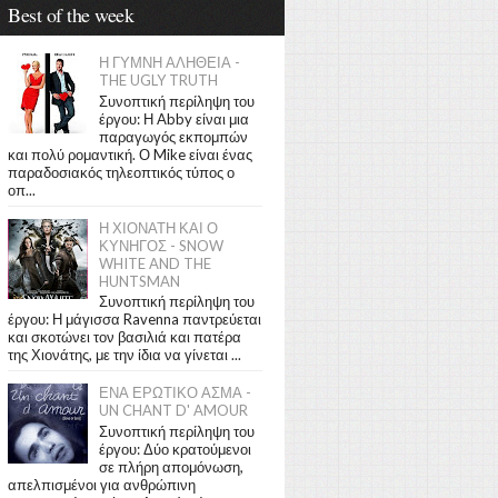
Best of the week
Η ΓΥΜΝΗ ΑΛΗΘΕΙΑ -
THE UGLY TRUTH
Συνοπτική περίληψη του
έργου: Η Abby είναι μια
παραγωγός εκπομπών
και πολύ ρομαντική. Ο Mike είναι ένας
παραδοσιακός τηλεοπτικός τύπος ο
οπ...
Η ΧΙΟΝΑΤΗ ΚΑΙ Ο
ΚΥΝΗΓΟΣ - SNOW
WHITE AND THE
HUNTSMAN
Συνοπτική περίληψη του
έργου: Η μάγισσα Ravenna παντρεύεται
και σκοτώνει τον βασιλιά και πατέρα
της Χιονάτης, με την ίδια να γίνεται ...
ΕΝΑ ΕΡΩΤΙΚΟ ΑΣΜΑ -
UN CHANT D' AMOUR
Συνοπτική περίληψη του
έργου: Δύο κρατούμενοι
σε πλήρη απομόνωση,
απελπισμένοι για ανθρώπινη