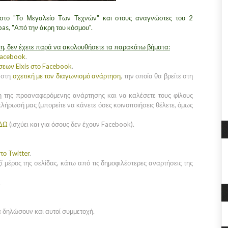
 στο "Το Μεγαλείο Των Τεχνών" και στους αναγνώστες του 2
ypas, "Από την άκρη του κόσμου".
η, δεν έχετε παρά να ακολουθήσετε τα παρακάτω βήματα:
Facebook
.
σεων Elxis στο Facebook
.
 στη
σχετική με τον διαγωνισμό ανάρτηση
, την οποία θα βρείτε στη
η της προαναφερόμενης ανάρτησης και να καλέσετε τους φίλους
κλήρωσή μας (μπορείτε να κάνετε όσες κοινοποιήσεις θέλετε, όμως
ΔΩ
(ισχύει και για όσους δεν έχουν Facebook).
το Twitter
.
ί μέρος της σελίδας, κάτω από τις δημοφιλέστερες αναρτήσεις της
.
α δηλώσουν και αυτοί συμμετοχή.