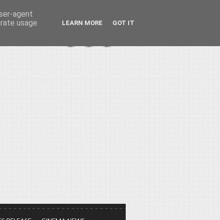
user-agent
erate usage
LEARN MORE
GOT IT