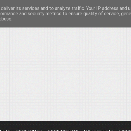
deliver its services and to analyze traffic. Your IP address and 
νών...
formance and security metrics to ensure quality of service, gen
abuse.
ια τον πολιτισμό, σε κάθε του μορφή και έκταση...