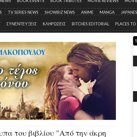
 NEWS
BOOK EVENTS
BOOK TRIBUTES
MOVIE REVIEWS
MOVIE
S
TV SERIES NEWS
SHOWBIZ NEWS
ANIME
MANGA
JAPANES
Y
ΣΥΝΕΝΤΕΥΞΕΙΣ
ΚΛΗΡΩΣΕΙΣ
BITCHES EDITORIAL
PLACES TO
υπα του βιβλίου "Από την άκρη