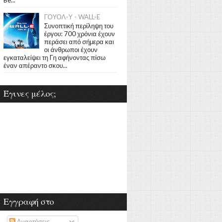
ΓΟΥΟΛ-Υ - WALL-E
Συνοπτική περίληψη του
έργου: 700 χρόνια έχουν
περάσει από σήμερα και
οι άνθρωποι έχουν
εγκαταλείψει τη Γη αφήνοντας πίσω
έναν απέραντο σκου...
Έγινες μέλος;
Εγγραφή στο
Αναρτήσεις