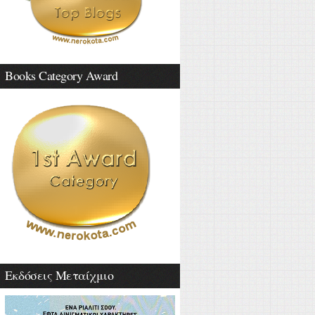
Books Category Award
Εκδόσεις Μεταίχμιο