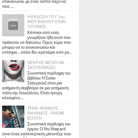
επικοινωνία, με έναν λεπτό τοίχο να
τους ...
Η ΕΚΔΟΣΗ ΤΟΥ 1ου
ΜΟΥ ΒΙΒΛΙΟΥ ΕΙΝΑΙ
ΓΕΓΟΝΟΣ
Κάποιοι από εσάς
γνωρίζουν ήδη αυτό που
πρόκειται να δηλώσω. Όμως τώρα που
μπορώ να το ανακοινώσω και
επίσημα... απλά δεν κρατιέμαι από χα...
ΝΕΚΡΟΣ ΜΕΧΡΙ ΝΑ
ΣΚΟΤΕΙΝΙΑΣΕΙ
Συνοπτική περίληψη του
βιβλίου: Η Σούκι
Στάκχαουζ είναι μια
ασήμαντη σερβιτόρα σε μια ασήμαντη
πόλη της Λουιζιάνας. Είναι ήσυχη,
κλεισμένη ...
ΤΗΛΕ-ΦΟΝΙΚΟΣ
ΘΑΛΑΜΟΣ - PHONE
BOOTH
Συνοπτική περίληψη του
έργου: Ο Stu Shepard
είναι ένας καλλιτεχνικός μάνατζερ που