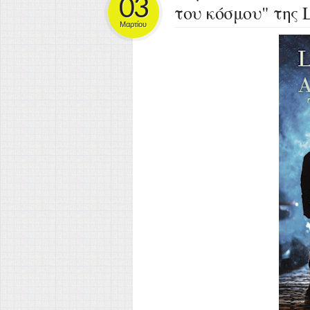
03
του κόσμου" της L
Μαρτίου