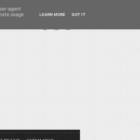
user-agent
erate usage
LEARN MORE
GOT IT