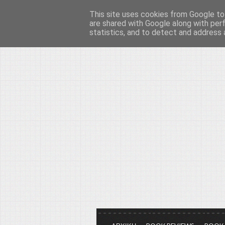
This site uses cookies from Google to 
Το μεγαλείο των Τεχ
are shared with Google along with per
statistics, and to detect and address 
Είμαστε πάντα εδώ για να μιλάμε γ