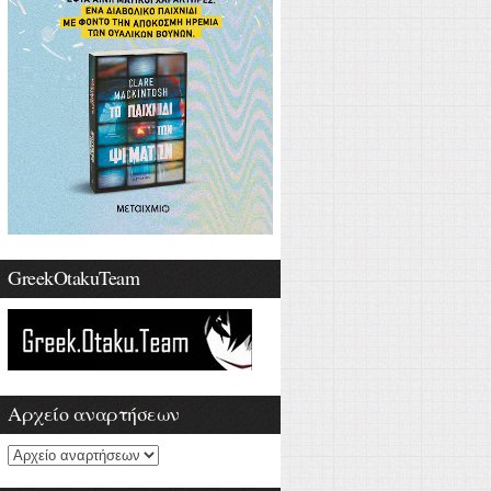
GreekOtakuTeam
Αρχείο αναρτήσεων