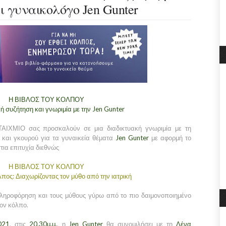
 γυναικολόγο Jen Gunter
Η ΒΙΒΛΟΣ ΤΟΥ ΚΟΛΠΟΥ
ή συζήτηση και γνωριμία με την Jen Gunter
ΤΑΙΧΜΙΟ σας προσκαλούν σε μια διαδικτυακή γνωριμία με τη
 και γκουρού για τα γυναικεία θέματα
Jen Gunter
με αφορμή το
στια επιτυχία διεθνώς
Η ΒΙΒΛΟΣ ΤΟΥ ΚΟΛΠΟΥ
λπος: Διαχωρίζοντας τον μύθο από την ιατρική
πληροφόρηση και τους μύθους γύρω από το πιο δαιμονοποιημένο
τον κόλπο.
021
, στις
20.30μ.μ.
, η
Jen Gunter
θα συνομιλήσει με τη
Λένα