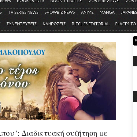
 NEWS
BOOK EVENTS
BOOK TRIBUTES
MOVIE REVIEWS
MOVIE
S
TV SERIES NEWS
SHOWBIZ NEWS
ANIME
MANGA
JAPANES
Y
ΣΥΝΕΝΤΕΥΞΕΙΣ
ΚΛΗΡΩΣΕΙΣ
BITCHES EDITORIAL
PLACES TO
λπου": Διαδικτυακή συζήτηση με