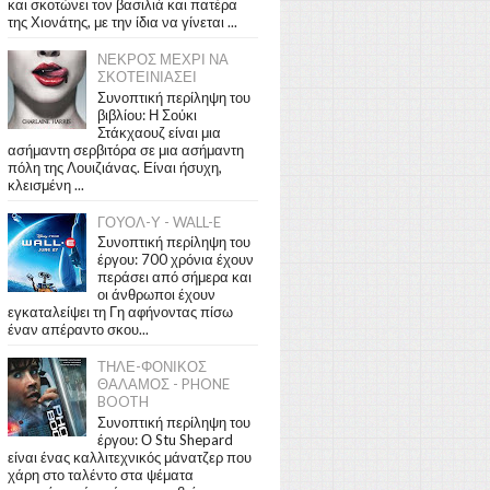
και σκοτώνει τον βασιλιά και πατέρα
της Χιονάτης, με την ίδια να γίνεται ...
ΝΕΚΡΟΣ ΜΕΧΡΙ ΝΑ
ΣΚΟΤΕΙΝΙΑΣΕΙ
Συνοπτική περίληψη του
βιβλίου: Η Σούκι
Στάκχαουζ είναι μια
ασήμαντη σερβιτόρα σε μια ασήμαντη
πόλη της Λουιζιάνας. Είναι ήσυχη,
κλεισμένη ...
ΓΟΥΟΛ-Υ - WALL-E
Συνοπτική περίληψη του
έργου: 700 χρόνια έχουν
περάσει από σήμερα και
οι άνθρωποι έχουν
εγκαταλείψει τη Γη αφήνοντας πίσω
έναν απέραντο σκου...
ΤΗΛΕ-ΦΟΝΙΚΟΣ
ΘΑΛΑΜΟΣ - PHONE
BOOTH
Συνοπτική περίληψη του
έργου: Ο Stu Shepard
είναι ένας καλλιτεχνικός μάνατζερ που
χάρη στο ταλέντο στα ψέματα