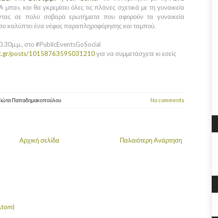
«Α μπα», και θα γκρεμίσει όλες τις πλάνες σχετικά με τη γυναικεία
ντας σε πολύ σοβαρά ερωτήματα που αφορούν τα γυναικεία
όσο καλύπτει ένα νέφος παραπληροφόρησης και ταμπού.
0.30μ.μ., στο #PublicEventsGoSocial
ic.gr/posts/10158763595031210
για να συμμετάσχετε κι εσείς
Γιώτα Παπαδημακοπούλου
No comments
Αρχική σελίδα
Παλαιότερη Ανάρτηση
Atom)