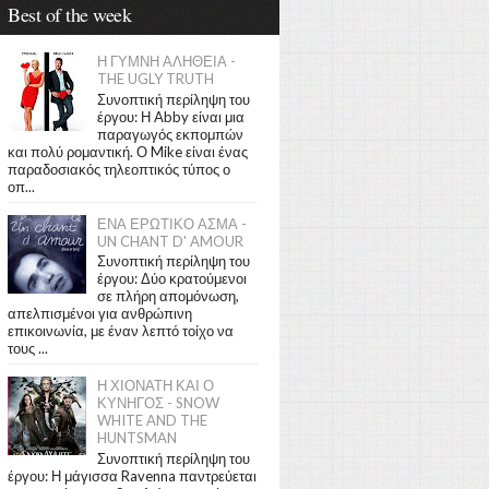
Best of the week
Η ΓΥΜΝΗ ΑΛΗΘΕΙΑ -
THE UGLY TRUTH
Συνοπτική περίληψη του
έργου: Η Abby είναι μια
παραγωγός εκπομπών
και πολύ ρομαντική. Ο Mike είναι ένας
παραδοσιακός τηλεοπτικός τύπος ο
οπ...
ΕΝΑ ΕΡΩΤΙΚΟ ΑΣΜΑ -
UN CHANT D' AMOUR
Συνοπτική περίληψη του
έργου: Δύο κρατούμενοι
σε πλήρη απομόνωση,
απελπισμένοι για ανθρώπινη
επικοινωνία, με έναν λεπτό τοίχο να
τους ...
Η ΧΙΟΝΑΤΗ ΚΑΙ Ο
ΚΥΝΗΓΟΣ - SNOW
WHITE AND THE
HUNTSMAN
Συνοπτική περίληψη του
έργου: Η μάγισσα Ravenna παντρεύεται