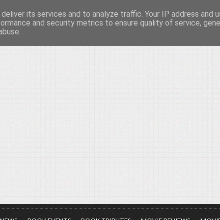
deliver its services and to analyze traffic. Your IP address and 
νών...
formance and security metrics to ensure quality of service, gen
abuse.
ια τον πολιτισμό, σε κάθε του μορφή και έκταση...