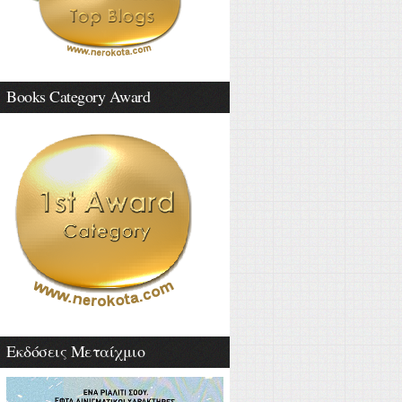
Books Category Award
Εκδόσεις Μεταίχμιο