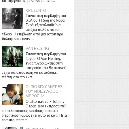
καταφέρνει όχι μόνο να επιβιώ...
ΚΡΕΣΕΝΤΟ
Συνοπτική περίληψη του
βιβλίου: Η ζωή της Νόρα
Γκρέι εξακολουθεί να
απέχει πολύ από το
τέλειο. Η επιβίωση από μια απόπειρα
δολοφονίας εναντ...
VAN HELSING
Συνοπτική περίληψη του
έργου: Ο Van Helsing,
ένας τυχοδιώκτης στην
υπηρεσία του Βατικανού
, έχει ως αποστολή να καταδιώκει
πλάσματα που κα...
ΟΙ ΠΙΟ SEXY ΑΝΤΡΕΣ
ΤΟΥ HOLLYWOOD -
ΜΕΡΟΣ 2ο
Οι alternative: - Johnny
Depp: Δεν εκπροσωπεί
του κλασσικούς ωραίους σε καμία
περίπτωση όμως έχει αυτό το κάτι. Πείτε
το τύπο, πείτε τ...