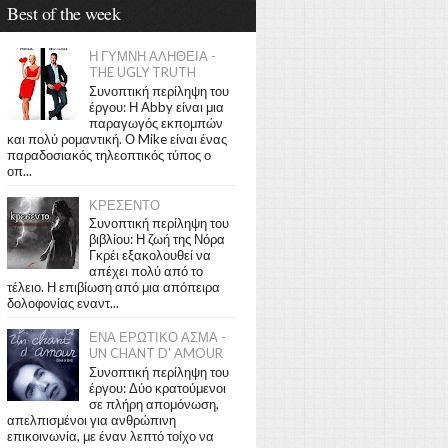
Best of the week
Η ΓΥΜΝΗ ΑΛΗΘΕΙΑ -
THE UGLY TRUTH
Συνοπτική περίληψη του
έργου: Η Abby είναι μια
παραγωγός εκπομπών
και πολύ ρομαντική. Ο Mike είναι ένας
παραδοσιακός τηλεοπτικός τύπος ο
οπ...
ΚΡΕΣΕΝΤΟ
Συνοπτική περίληψη του
βιβλίου: Η ζωή της Νόρα
Γκρέι εξακολουθεί να
απέχει πολύ από το
τέλειο. Η επιβίωση από μια απόπειρα
δολοφονίας εναντ...
ΕΝΑ ΕΡΩΤΙΚΟ ΑΣΜΑ -
UN CHANT D' AMOUR
Συνοπτική περίληψη του
έργου: Δύο κρατούμενοι
σε πλήρη απομόνωση,
απελπισμένοι για ανθρώπινη
επικοινωνία, με έναν λεπτό τοίχο να