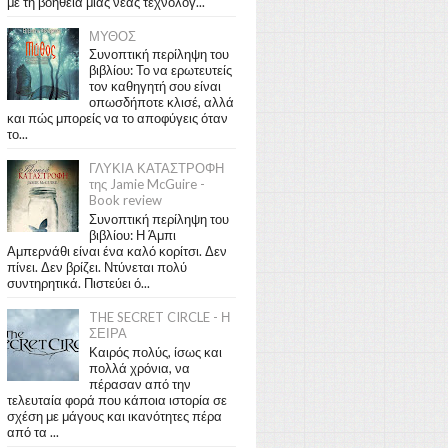
με τη βοήθεια μιας νέας τεχνολογ...
ΜΥΘΟΣ
Συνοπτική περίληψη του
βιβλίου: Το να ερωτευτείς
τον καθηγητή σου είναι
οπωσδήποτε κλισέ, αλλά
και πώς μπορείς να το αποφύγεις όταν
το...
ΓΛΥΚΙΑ ΚΑΤΑΣΤΡΟΦΗ
της Jamie McGuire -
Book review
Συνοπτική περίληψη του
βιβλίου: Η Άμπι
Αμπερνάθι είναι ένα καλό κορίτσι. Δεν
πίνει. Δεν βρίζει. Ντύνεται πολύ
συντηρητικά. Πιστεύει ό...
THE SECRET CIRCLE - Η
ΣΕΙΡΑ
Καιρός πολύς, ίσως και
πολλά χρόνια, να
πέρασαν από την
τελευταία φορά που κάποια ιστορία σε
σχέση με μάγους και ικανότητες πέρα
από τα ...