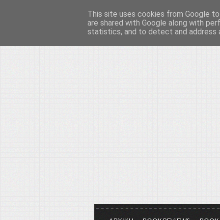
This site uses cookies from Google to 
Το μεγαλείο των Τεχ
are shared with Google along with per
statistics, and to detect and address 
Είμαστε πάντα εδώ για να μιλάμε γ