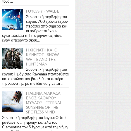
τους ...
ΓΟΥΟΛ-Υ - WALL-E
Συνοπτική περίληψη του
έργου: 700 χρόνια έχουν
περάσει από σήμερα και
οι άνθρωποι έχουν
εγκαταλείψει τη Γη αφήνοντας πίσω
έναν απέραντο σκου...
Η ΧΙΟΝΑΤΗ ΚΑΙ Ο
ΚΥΝΗΓΟΣ - SNOW
WHITE AND THE
HUNTSMAN
Συνοπτική περίληψη του
έργου: Η μάγισσα Ravenna παντρεύεται
και σκοτώνει τον βασιλιά και πατέρα
της Χιονάτης, με την ίδια να γίνεται ...
Η ΑΙΩΝΙΑ ΛΙΑΚΑΔΑ
ΕΝΟΣ ΚΑΘΑΡΟΥ
ΜΥΑΛΟΥ - ETERNAL
SUNSHINE OF THE
SPOTLESS MIND
Συνοπτική περίληψη του έργου: Ο Joel
μαθαίνει ότι η πρώην κοπέλα του
Clementine τον διέγραψε από τη μνήμη