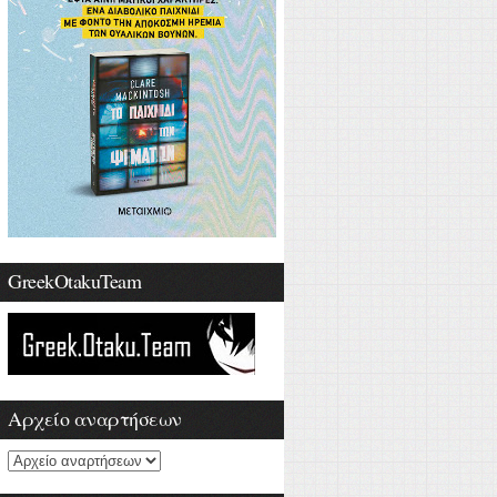
GreekOtakuTeam
Αρχείο αναρτήσεων