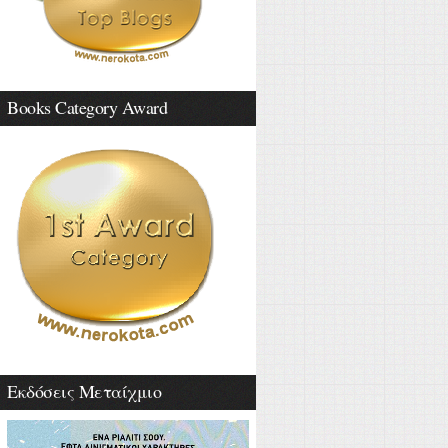
Books Category Award
Εκδόσεις Μεταίχμιο