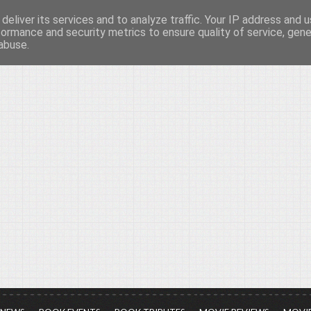
deliver its services and to analyze traffic. Your IP address and 
νών...
formance and security metrics to ensure quality of service, gen
abuse.
ια τον πολιτισμό, σε κάθε του μορφή και έκταση...