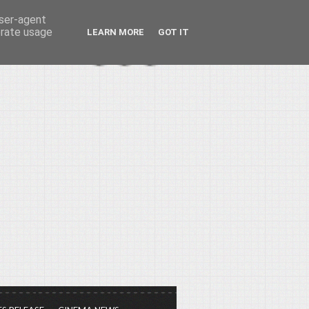
user-agent
erate usage
LEARN MORE
GOT IT