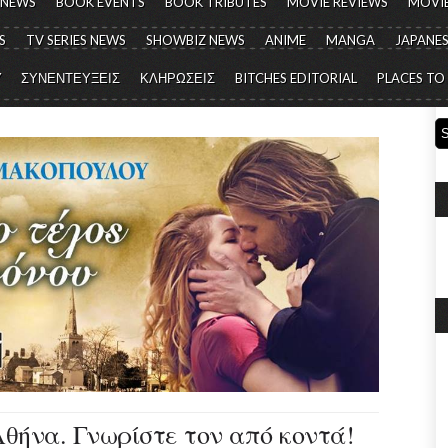
 NEWS
BOOK EVENTS
BOOK TRIBUTES
MOVIE REVIEWS
MOVIE
S
TV SERIES NEWS
SHOWBIZ NEWS
ANIME
MANGA
JAPANES
Y
ΣΥΝΕΝΤΕΥΞΕΙΣ
ΚΛΗΡΩΣΕΙΣ
BITCHES EDITORIAL
PLACES TO
Αθήνα. Γνωρίστε τον από κοντά!