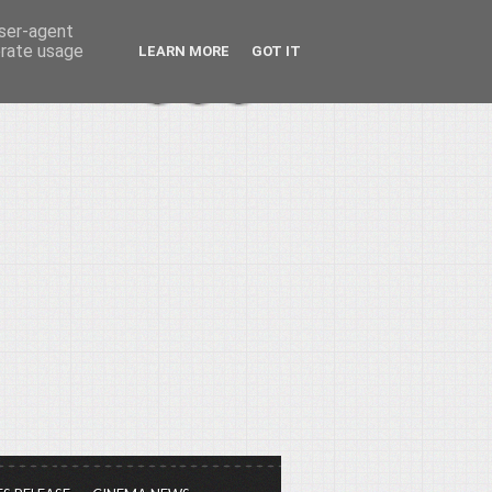
user-agent
erate usage
LEARN MORE
GOT IT