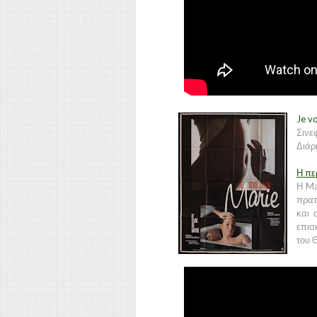
Je v
Σινε
Διάρ
Η πε
Η Ma
πρατ
και 
επισ
του 