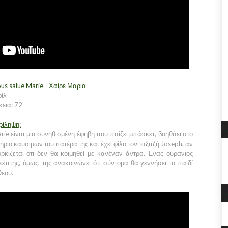
ous salue Marie - Χαίρε Μαρία
φίλ
κεια: 72'
ρίληψη:
rie είναι μια συνηθισμένη έφηβη που παίζει μπάσκετ, βοηθάει στο
ήριο καυσίμων του πατέρα της και έχει φίλο τον ταξιτζή Joseph, αν
ορκίζεται ότι δεν θα κοιμηθεί με κανέναν άντρα. Ένας ουράνιος
κέπτης, όμως, της ανακοινώνει ότι σύντομα θα γεννήσει το παιδί
Θεού.