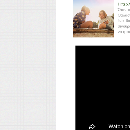
Η περί
Όταν ο
Θάλασσ
ένα θα
σίγουρ
να φτάσ