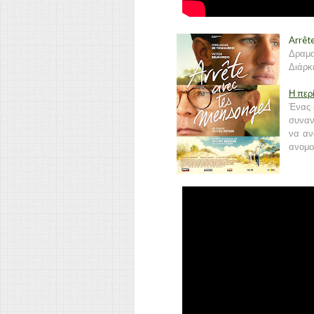
Arrêt
Δραμα
Διάρκε
Η περ
Ένας 
συναν
να αν
ανομο