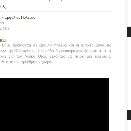
ες
ar - Εμφύλιος Πόλεμος
εια
: 109'
ηψη:
Η.Π.Α. βρίσκονται σε εμφύλιο πόλεμο και οι Δυτικές Δυνάμεις
ούν την Ουάσιγκτον, μια ομάδα δημοσιογράφων ξεκινάει από τη
ρκη για τον Λευκό Οίκο, θέλοντας να πάρει μια τελευταία
υξη από τον πρόεδρο της χώρας.