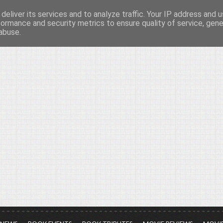
deliver its services and to analyze traffic. Your IP address and 
νών...
formance and security metrics to ensure quality of service, gen
abuse.
ια τον πολιτισμό, σε κάθε του μορφή και έκταση...