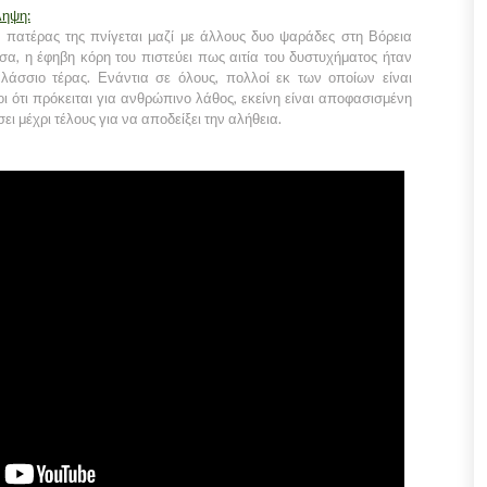
ληψη:
 πατέρας της πνίγεται μαζί με άλλους δυο ψαράδες στη Βόρεια
α, η έφηβη κόρη του πιστεύει πως αιτία του δυστυχήματος ήταν
λάσσιο τέρας. Ενάντια σε όλους, πολλοί εκ των οποίων είναι
οι ότι πρόκειται για ανθρώπινο λάθος, εκείνη είναι αποφασισμένη
ει μέχρι τέλους για να αποδείξει την αλήθεια.