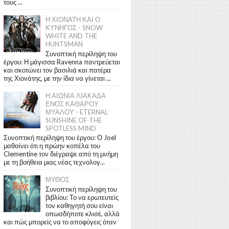
τους ...
Η ΧΙΟΝΑΤΗ ΚΑΙ Ο
ΚΥΝΗΓΟΣ - SNOW
WHITE AND THE
HUNTSMAN
Συνοπτική περίληψη του
έργου: Η μάγισσα Ravenna παντρεύεται
και σκοτώνει τον βασιλιά και πατέρα
της Χιονάτης, με την ίδια να γίνεται ...
Η ΑΙΩΝΙΑ ΛΙΑΚΑΔΑ
ΕΝΟΣ ΚΑΘΑΡΟΥ
ΜΥΑΛΟΥ - ETERNAL
SUNSHINE OF THE
SPOTLESS MIND
Συνοπτική περίληψη του έργου: Ο Joel
μαθαίνει ότι η πρώην κοπέλα του
Clementine τον διέγραψε από τη μνήμη
με τη βοήθεια μιας νέας τεχνολογ...
ΜΥΘΟΣ
Συνοπτική περίληψη του
βιβλίου: Το να ερωτευτείς
τον καθηγητή σου είναι
οπωσδήποτε κλισέ, αλλά
και πώς μπορείς να το αποφύγεις όταν