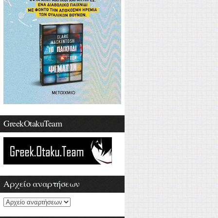
GreekOtakuTeam
Αρχείο αναρτήσεων