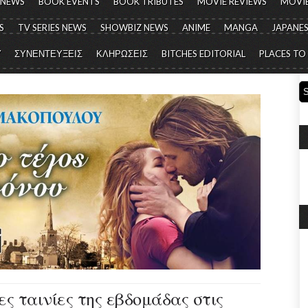
 NEWS
BOOK EVENTS
BOOK TRIBUTES
MOVIE REVIEWS
MOVIE
S
TV SERIES NEWS
SHOWBIZ NEWS
ANIME
MANGA
JAPANES
Y
ΣΥΝΕΝΤΕΥΞΕΙΣ
ΚΛΗΡΩΣΕΙΣ
BITCHES EDITORIAL
PLACES TO
έες ταινίες της εβδομάδας στις