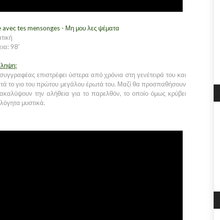
e avec tes mensonges - Μη μου λες ψέματα
τική
ια: 98'
ίληψη:
συγγραφέας επιστρέφει ύστερα από χρόνια στη γενέτειρά του και
τά το γιο του πρώτου μεγάλου έρωτά του. Μαζί θα προσπαθήσουν
ακαλύψουν την αλήθεια για το παρελθόν, το οποίο όμως κρύβει
λόγητα μυστικά.