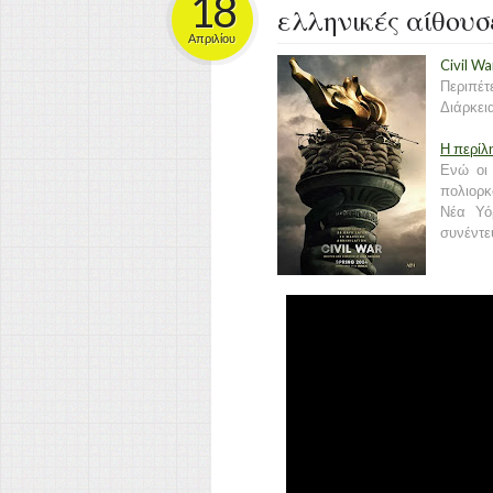
18
ελληνικές αίθουσ
Απριλίου
Civil W
Περιπέτ
Διάρκεια
Η περίλ
Ενώ οι 
πολιορκ
Νέα Υό
συνέντε