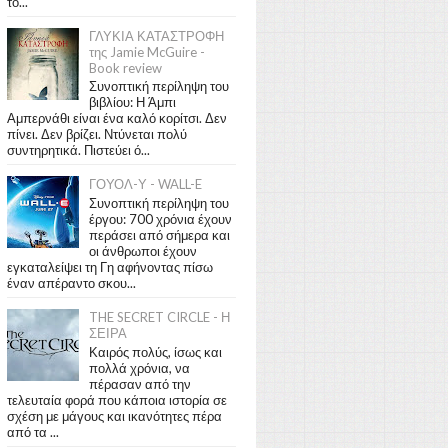
το...
ΓΛΥΚΙΑ ΚΑΤΑΣΤΡΟΦΗ
της Jamie McGuire -
Book review
Συνοπτική περίληψη του
βιβλίου: Η Άμπι
Αμπερνάθι είναι ένα καλό κορίτσι. Δεν
πίνει. Δεν βρίζει. Ντύνεται πολύ
συντηρητικά. Πιστεύει ό...
ΓΟΥΟΛ-Υ - WALL-E
Συνοπτική περίληψη του
έργου: 700 χρόνια έχουν
περάσει από σήμερα και
οι άνθρωποι έχουν
εγκαταλείψει τη Γη αφήνοντας πίσω
έναν απέραντο σκου...
THE SECRET CIRCLE - Η
ΣΕΙΡΑ
Καιρός πολύς, ίσως και
πολλά χρόνια, να
πέρασαν από την
τελευταία φορά που κάποια ιστορία σε
σχέση με μάγους και ικανότητες πέρα
από τα ...