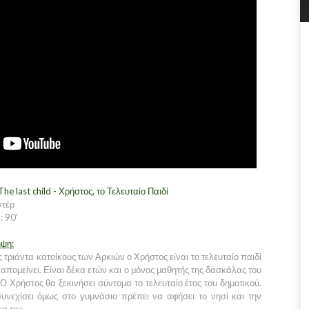
The last child - Χρήστος, το Τελευταίο Παιδί
ντέρ
: 90'
ηψη:
 τριάντα κατοίκους των Αρκιών ο Χρήστος είναι το τελευταίο παιδί
 απομείνει. Είναι δέκα ετών και ο μόνος μαθητής της δασκάλας του
Ο Χρήστος θα ξεκινήσει σύντομα το τελευταίο έτος του δημοτικού.
συνεχίσει όμως στο γυμνάσιο πρέπει να αφήσει το νησί και την