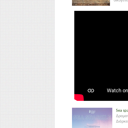
οικογένε
Sea sp
Δραματ
Διάρκει