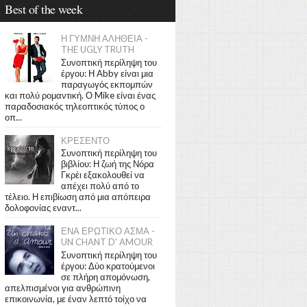
Best of the week
Η ΓΥΜΝΗ ΑΛΗΘΕΙΑ -
THE UGLY TRUTH
Συνοπτική περίληψη του
έργου: Η Abby είναι μια
παραγωγός εκπομπών
και πολύ ρομαντική. Ο Mike είναι ένας
παραδοσιακός τηλεοπτικός τύπος ο
οπ...
ΚΡΕΣΕΝΤΟ
Συνοπτική περίληψη του
βιβλίου: Η ζωή της Νόρα
Γκρέι εξακολουθεί να
απέχει πολύ από το
τέλειο. Η επιβίωση από μια απόπειρα
δολοφονίας εναντ...
ΕΝΑ ΕΡΩΤΙΚΟ ΑΣΜΑ -
UN CHANT D' AMOUR
Συνοπτική περίληψη του
έργου: Δύο κρατούμενοι
σε πλήρη απομόνωση,
απελπισμένοι για ανθρώπινη
επικοινωνία, με έναν λεπτό τοίχο να