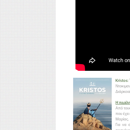
Kristos: 
Ντοκιμα
Διάρκεια
Η περίλ
Από τους
που έχει
Μαρίας. 
Για να 