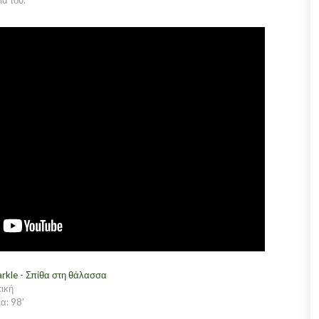
ια του.
arkle - Σπίθα στη θάλασσα
ική
α: 98'