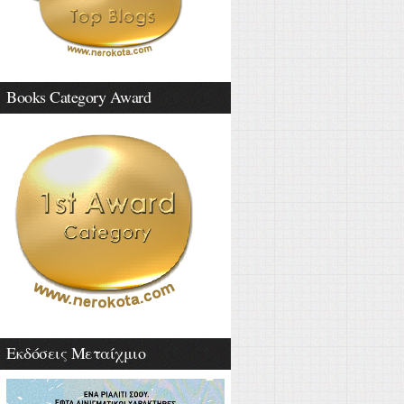
Books Category Award
Εκδόσεις Μεταίχμιο