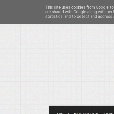
This site uses cookies from Google to 
Το μεγαλείο των Τεχ
are shared with Google along with per
statistics, and to detect and address 
Είμαστε πάντα εδώ για να μιλάμε γ