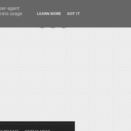
user-agent
erate usage
LEARN MORE
GOT IT