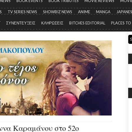
 NEWS
BOOK EVENTS
BOOK TRIBUTES
MOVIE REVIEWS
MOVIE
S
TV SERIES NEWS
SHOWBIZ NEWS
ANIME
MANGA
JAPANES
Y
ΣΥΝΕΝΤΕΥΞΕΙΣ
ΚΛΗΡΩΣΕΙΣ
BITCHES EDITORIAL
PLACES TO
ννα Καραμάνου στο 52ο