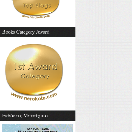
Books Category Award
Εκδόσεις Μεταίχμιο