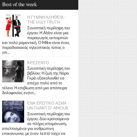
Best of the week
Η ΓΥΜΝΗ ΑΛΗΘΕΙΑ -
THE UGLY TRUTH
Συνοπτική περίληψη του
έργου: Η Abby είναι μια
παραγωγός εκπομπών
και πολύ ρομαντική. Ο Mike είναι ένας
παραδοσιακός τηλεοπτικός τύπος ο
οπ...
ΚΡΕΣΕΝΤΟ
Συνοπτική περίληψη του
βιβλίου: Η ζωή της Νόρα
Γκρέι εξακολουθεί να
απέχει πολύ από το
τέλειο. Η επιβίωση από μια απόπειρα
δολοφονίας εναντ...
ΕΝΑ ΕΡΩΤΙΚΟ ΑΣΜΑ -
UN CHANT D' AMOUR
Συνοπτική περίληψη του
έργου: Δύο κρατούμενοι
σε πλήρη απομόνωση,
απελπισμένοι για ανθρώπινη
επικοινωνία, με έναν λεπτό τοίχο να