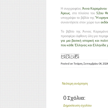
Η συγγραφέας
Άννα Καραμάνου
Άρεως
, στο πλαίσιο του
52ου Φε
υπογράψει τα βιβλία της
"Η ειρην
συναντήσετε στον χώρο των
εκδό
Το βιβλίο της Άννας Καραμάν
προσφέρει άφθονη ύλη για περηφ
για μια βασική ιστορική και πολ
που κάθε Έλληνας και Ελληνίδα χρ
Posted on
Τετάρτη, Σεπτεμβρίου 04, 202
Νεότερη ανάρτηση
0 Σχόλια:
Δημοσίευση σχολίου