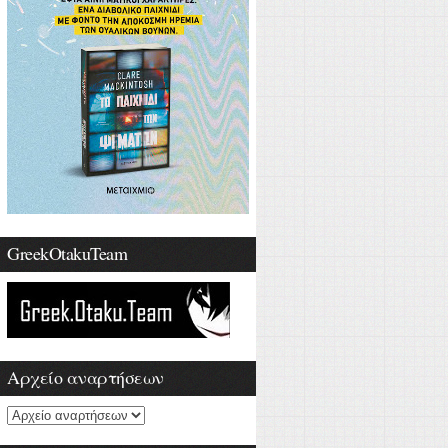
GreekOtakuTeam
Αρχείο αναρτήσεων