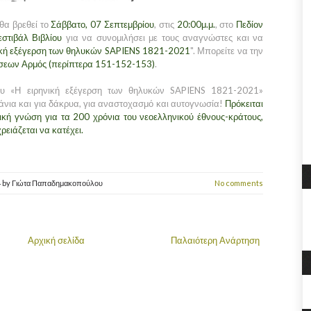
θα βρεθεί το
Σάββατο, 07 Σεπτεμβρίου
, στις
20:00μ.μ.
, στο
Πεδίον
στιβάλ Βιβλίου
για να συνομιλήσει με τους αναγνώστες και να
ική εξέγερση των θηλυκών SAPIENS 1821-2021
". Μπορείτε να την
σεων Αρμός (περίπτερα 151-152-153)
.
ου «Η ειρηνική εξέγερση των θηλυκών SAPIENS 1821-2021»
άνια και για δάκρυα, για αναστοχασμό και αυτογνωσία!
Πρόκειται
ιτική γνώση για τα 200 χρόνια του νεοελληνικού έθνους-κράτους,
ειάζεται να κατέχει.
4
by
Γιώτα Παπαδημακοπούλου
No comments
Αρχική σελίδα
Παλαιότερη Ανάρτηση