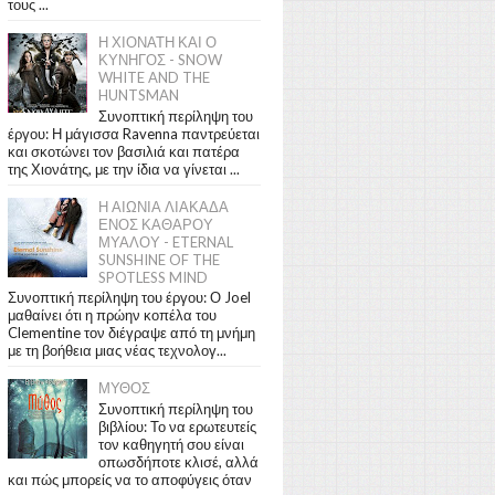
τους ...
Η ΧΙΟΝΑΤΗ ΚΑΙ Ο
ΚΥΝΗΓΟΣ - SNOW
WHITE AND THE
HUNTSMAN
Συνοπτική περίληψη του
έργου: Η μάγισσα Ravenna παντρεύεται
και σκοτώνει τον βασιλιά και πατέρα
της Χιονάτης, με την ίδια να γίνεται ...
Η ΑΙΩΝΙΑ ΛΙΑΚΑΔΑ
ΕΝΟΣ ΚΑΘΑΡΟΥ
ΜΥΑΛΟΥ - ETERNAL
SUNSHINE OF THE
SPOTLESS MIND
Συνοπτική περίληψη του έργου: Ο Joel
μαθαίνει ότι η πρώην κοπέλα του
Clementine τον διέγραψε από τη μνήμη
με τη βοήθεια μιας νέας τεχνολογ...
ΜΥΘΟΣ
Συνοπτική περίληψη του
βιβλίου: Το να ερωτευτείς
τον καθηγητή σου είναι
οπωσδήποτε κλισέ, αλλά
και πώς μπορείς να το αποφύγεις όταν