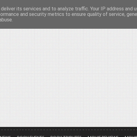
deliver its services and to analyze traffic. Your IP address and 
νών...
formance and security metrics to ensure quality of service, gen
abuse.
ια τον πολιτισμό, σε κάθε του μορφή και έκταση...