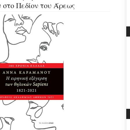
υ στο Πεδίον του Άρεως