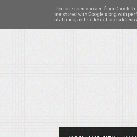
This site uses cookies from Google to 
Το μεγαλείο των Τεχ
are shared with Google along with per
statistics, and to detect and address 
Είμαστε πάντα εδώ για να μιλάμε γ