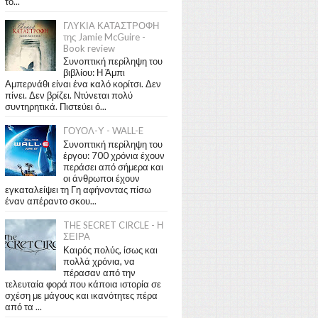
το...
ΓΛΥΚΙΑ ΚΑΤΑΣΤΡΟΦΗ
της Jamie McGuire -
Book review
Συνοπτική περίληψη του
βιβλίου: Η Άμπι
Αμπερνάθι είναι ένα καλό κορίτσι. Δεν
πίνει. Δεν βρίζει. Ντύνεται πολύ
συντηρητικά. Πιστεύει ό...
ΓΟΥΟΛ-Υ - WALL-E
Συνοπτική περίληψη του
έργου: 700 χρόνια έχουν
περάσει από σήμερα και
οι άνθρωποι έχουν
εγκαταλείψει τη Γη αφήνοντας πίσω
έναν απέραντο σκου...
THE SECRET CIRCLE - Η
ΣΕΙΡΑ
Καιρός πολύς, ίσως και
πολλά χρόνια, να
πέρασαν από την
τελευταία φορά που κάποια ιστορία σε
σχέση με μάγους και ικανότητες πέρα
από τα ...