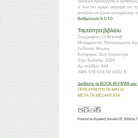
σκοτεινή προσέγγιση κι αισθητική
σ’ ένα πιο ώριμο αφήγημα για τ
μοιάζουν να έχουν καταρρεύσει, τη
Βαθμολογία 8,5/10
Ταυτότητα βιβλίου:
Συγγραφέας: Liz Braswell
Μεταφραστής: Παπαγεωργίου Αγγ
Εκδόσεις: Μίνωας
Κατηγορία: Ξένη Λογοτενχία
Έτος Έκδοσης: 2026
Αρ. σελίδων: 464
ISBN: 978-618-02-6032-8
Διαβάστε τα BOOK REVIEWS μας γι
ΠΡΙΝ ΛΥΘΟΥΝ ΤΑ ΜΑΓΙΑ
ΜΕΤΑ ΤΑ ΜΕΣΑΝΥΧΤΑ
Posted on
Κυριακή, Ιουνίου 07, 2026
by
Γ