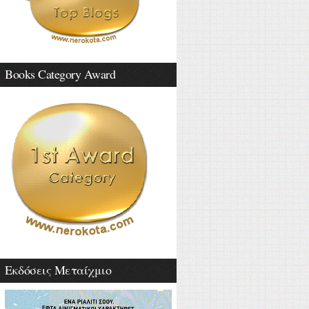
Books Category Award
Εκδόσεις Μεταίχμιο