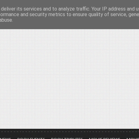
deliver its services and to analyze traffic. Your IP address and 
νών...
formance and security metrics to ensure quality of service, gen
abuse.
ια τον πολιτισμό, σε κάθε του μορφή και έκταση...