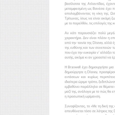
βασίλισσα της Ατλαντίδας, έχοντ
μεταμφιεσμένη ως Βανέσα έχει π
απολαμβάνοντας τη νίκη της. Ωσ
Τρίτωνας, ίσως να είναι ακόμη ζω
με το παρελθόν, τις επιλογές της κα
Αν κάτι παρουσιάζει πολύ μεγάλ
χαρακτήρα. Δεν είναι πλέον η ε
από την ταινία της Disney, αλλά 
της ευθύνης και των συνεπειών τ
που έχει την ευκαιρία ν’ αλλάξει 
αυτής, ακόμα κι αν χρειαστεί να έ
Η Braswell έχει δημιουργήσει μια
δημιούργησε η Disney, προσφέρο
εντάσεων και κυρίως περιπέτει
ιδιαίτερα ώριμο τρόπο, ξεδιπλώνον
εμβαθύνει παράλληλα σε θέματα ό
μαζί της, ανάλογα με το πώς θα επ
η προσωπική ωρίμανση.
Συνοψίζοντας, το «Με τη δική τη
απευθύνεται τόσο σε λάτρεις της