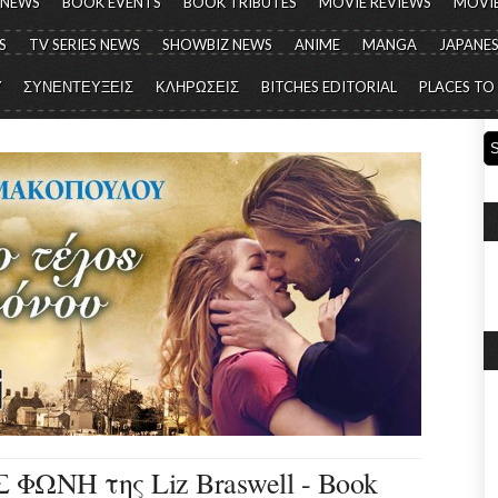
 NEWS
BOOK EVENTS
BOOK TRIBUTES
MOVIE REVIEWS
MOVIE
S
TV SERIES NEWS
SHOWBIZ NEWS
ANIME
MANGA
JAPANES
Y
ΣΥΝΕΝΤΕΥΞΕΙΣ
ΚΛΗΡΩΣΕΙΣ
BITCHES EDITORIAL
PLACES TO
ΦΩΝΗ της Liz Braswell - Book