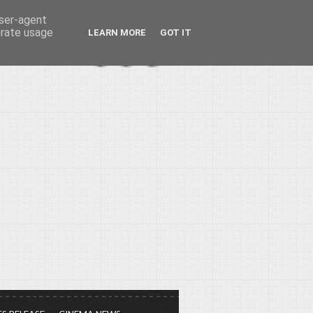
user-agent
erate usage
LEARN MORE
GOT IT