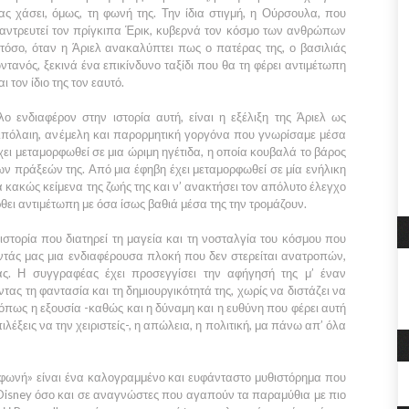
ας χάσει, όμως, τη φωνή της. Την ίδια στιγμή, η Ούρσουλα, που
αντρευτεί τον πρίγκιπα Έρικ, κυβερνά τον κόσμο των ανθρώπων
τόσο, όταν η Άριελ ανακαλύπτει πως ο πατέρας της, ο βασιλιάς
ντανός, ξεκινά ένα επικίνδυνο ταξίδι που θα τη φέρει αντιμέτωπη
ι τον ίδιο της τον εαυτό.
ο ενδιαφέρον στην ιστορία αυτή, είναι η εξέλιξη της Άριελ ως
πιπόλαιη, ανέμελη και παρορμητική γοργόνα που γνωρίσαμε μέσα
έχει μεταμορφωθεί σε μια ώριμη ηγέτιδα, η οποία κουβαλά το βάρος
ων πράξεών της. Από μια έφηβη έχει μεταμορφωθεί σε μία ενήλικη
τα κακώς κείμενα της ζωής της και ν’ ανακτήσει τον απόλυτο έλεγχο
ρθει αντιμέτωπη με όσα ίσως βαθιά μέσα της την τρομάζουν.
 ιστορία που διατηρεί τη μαγεία και τη νοσταλγία του κόσμου που
ντάς μας μια ενδιαφέρουσα πλοκή που δεν στερείται ανατροπών,
ας. Η συγγραφέας έχει προσεγγίσει την αφήγησή της μ’ έναν
τας τη φαντασία και τη δημιουργικότητά της, χωρίς να διστάζει να
πως η εξουσία -καθώς και η δύναμη και η ευθύνη που φέρει αυτή
ιλέξεις να την χειριστείς-, η απώλεια, η πολιτική, μα πάνω απ’ όλα
ς φωνή» είναι ένα καλογραμμένο και ευφάνταστο μυθιστόρημα που
 Disney όσο και σε αναγνώστες που αγαπούν τα παραμύθια με πιο