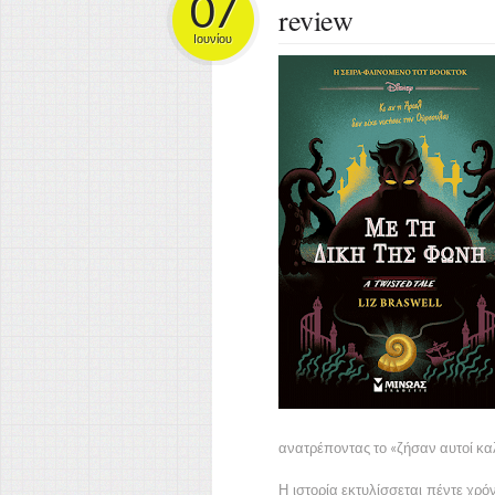
07
review
Ιουνίου
ανατρέποντας το «ζήσαν αυτοί καλ
Η ιστορία εκτυλίσσεται πέντε χρόν