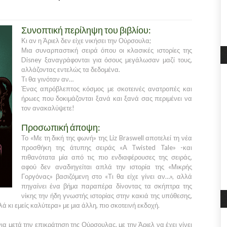
Συνοπτική περίληψη του βιβλίου:
Κι αν η Άριελ δεν είχε νικήσει την Ούρσουλα;
Μια συναρπαστική σειρά όπου οι κλασικές ιστορίες της
Disney ξαναγράφονται για όσους μεγάλωσαν μαζί τους,
αλλάζοντας εντελώς τα δεδομένα.
Τι θα γινόταν αν…
Ένας απρόβλεπτος κόσμος με σκοτεινές ανατροπές και
ήρωες που δοκιμάζονται ξανά και ξανά σας περιμένει να
τον ανακαλύψετε!
Προσωπική άποψη:
Το «Με τη δική της φωνή» της Liz Braswell αποτελεί τη νέα
προσθήκη της άτυπης σειράς «A Twisted Tale» -και
πιθανότατα μία από τις πιο ενδιαφέρουσες της σειράς,
αφού δεν αναδιηγείται απλά την ιστορία της «Μικρής
Γοργόνας» βασιζόμενη στο «Τι θα είχε γίνει αν…», αλλά
πηγαίνει ένα βήμα παραπέρα δίνοντας τα σκήπτρα της
νίκης την ήδη γνωστής ιστορίας στην κακιά της υπόθεσης,
ά κι εμείς καλύτερα» με μια άλλη, πιο σκοτεινή εκδοχή.
ια μετά την επικράτηση της Ούρσουλας, με την Άριελ να έχει γίνει