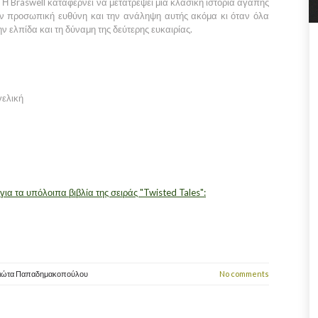
. Η Braswell καταφέρνει να μετατρέψει μια κλασική ιστορία αγάπης
ην προσωπική ευθύνη και την ανάληψη αυτής ακόμα κι όταν όλα
ν ελπίδα και τη δύναμη της δεύτερης ευκαιρίας.
ελική
α τα υπόλοιπα βιβλία της σειράς "Twisted Tales":
ιώτα Παπαδημακοπούλου
No comments