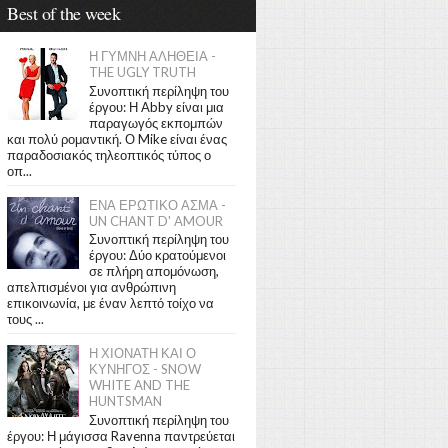
Best of the week
Η ΓΥΜΝΗ ΑΛΗΘΕΙΑ -
THE UGLY TRUTH
Συνοπτική περίληψη του
έργου: Η Abby είναι μια
παραγωγός εκπομπών
και πολύ ρομαντική. Ο Mike είναι ένας
παραδοσιακός τηλεοπτικός τύπος ο
οπ...
ΕΝΑ ΕΡΩΤΙΚΟ ΑΣΜΑ -
UN CHANT D' AMOUR
Συνοπτική περίληψη του
έργου: Δύο κρατούμενοι
σε πλήρη απομόνωση,
απελπισμένοι για ανθρώπινη
επικοινωνία, με έναν λεπτό τοίχο να
τους ...
Η ΧΙΟΝΑΤΗ ΚΑΙ Ο
ΚΥΝΗΓΟΣ - SNOW
WHITE AND THE
HUNTSMAN
Συνοπτική περίληψη του
έργου: Η μάγισσα Ravenna παντρεύεται