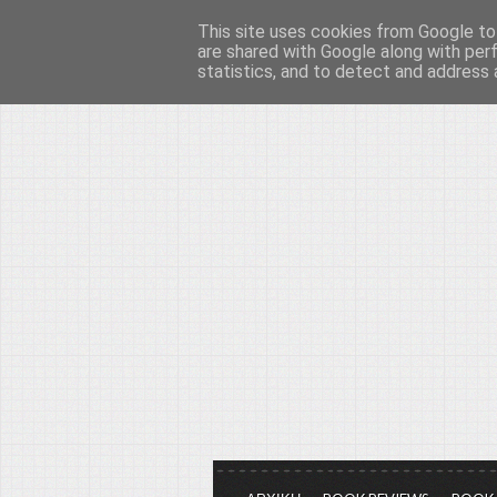
This site uses cookies from Google to 
Το μεγαλείο των Τεχ
are shared with Google along with per
statistics, and to detect and address 
Είμαστε πάντα εδώ για να μιλάμε γ