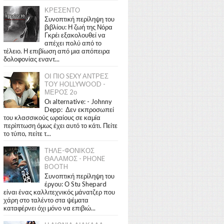
ΚΡΕΣΕΝΤΟ
Συνοπτική περίληψη του
βιβλίου: Η ζωή της Νόρα
Γκρέι εξακολουθεί να
απέχει πολύ από το
τέλειο. Η επιβίωση από μια απόπειρα
δολοφονίας εναντ...
ΟΙ ΠΙΟ SEXY ΑΝΤΡΕΣ
ΤΟΥ HOLLYWOOD -
ΜΕΡΟΣ 2ο
Οι alternative: - Johnny
Depp: Δεν εκπροσωπεί
του κλασσικούς ωραίους σε καμία
περίπτωση όμως έχει αυτό το κάτι. Πείτε
το τύπο, πείτε τ...
ΤΗΛΕ-ΦΟΝΙΚΟΣ
ΘΑΛΑΜΟΣ - PHONE
BOOTH
Συνοπτική περίληψη του
έργου: Ο Stu Shepard
είναι ένας καλλιτεχνικός μάνατζερ που
χάρη στο ταλέντο στα ψέματα
καταφέρνει όχι μόνο να επιβιώ...