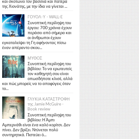
και σκοτώνει τον βασιλιά και πατέρα
της Χιονάτης, με την ίδια να γίνεται ...
ΓΟΥΟΛ-Υ - WALL-E
Συνοπτική περίληψη του
έργου: 700 χρόνια έχουν
περάσει από σήμερα και
οι άνθρωποι έχουν
εγκαταλείψει τη Γη αφήνοντας πίσω
έναν απέραντο σκου...
ΜΥΘΟΣ
Συνοπτική περίληψη του
βιβλίου: Το να ερωτευτείς
τον καθηγητή σου είναι
οπωσδήποτε κλισέ, αλλά
και πώς μπορείς να το αποφύγεις όταν
το...
ΓΛΥΚΙΑ ΚΑΤΑΣΤΡΟΦΗ
της Jamie McGuire -
Book review
Συνοπτική περίληψη του
βιβλίου: Η Άμπι
Αμπερνάθι είναι ένα καλό κορίτσι. Δεν
πίνει. Δεν βρίζει. Ντύνεται πολύ
συντηρητικά. Πιστεύει ό...