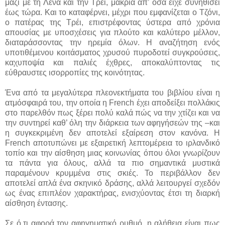
μαζί με τη Λένα και την Τρέι, μακριά απ’ όσα είχε συνηθίσει
έως τώρα. Και το καταφέρνει, μέχρι που εμφανίζεται ο Τζόνι,
ο πατέρας της Τρέι, επιστρέφοντας ύστερα από χρόνια
απουσίας με υποσχέσεις για πλούτο και καλύτερο μέλλον,
διαταράσσοντας την ηρεμία όλων. Η αναζήτηση ενός
υποτιθέμενου κοιτάσματος χρυσού πυροδοτεί συγκρούσεις,
καχυποψία και παλιές έχθρες, αποκαλύπτοντας τις
εύθραυστες ισορροπίες της κοινότητας.
Ένα από τα μεγαλύτερα πλεονεκτήματα του βιβλίου είναι η
ατμόσφαιρά του, την οποία η French έχει αποδείξει πολλάκις
στο παρελθόν πως ξέρει πολύ καλά πώς να την χτίζει και να
την συντηρεί καθ’ όλη την διάρκεια των αφηγήσεών της –και
η συγκεκριμένη δεν αποτελεί εξαίρεση στον κανόνα. Η
French αποτυπώνει με εξαιρετική λεπτομέρεια το ιρλανδικό
τοπίο και την αίσθηση μιας κοινωνίας όπου όλοι γνωρίζουν
τα πάντα για όλους, αλλά τα πιο σημαντικά μυστικά
παραμένουν κρυμμένα στις σκιές. Το περιβάλλον δεν
αποτελεί απλά ένα σκηνικό δράσης, αλλά λειτουργεί σχεδόν
ως ένας επιπλέον χαρακτήρας, ενισχύοντας έτσι τη διαρκή
αίσθηση έντασης.
Σε ό,τι αφορά τον αφηγηματικό ρυθμό, η αλήθεια είναι πως