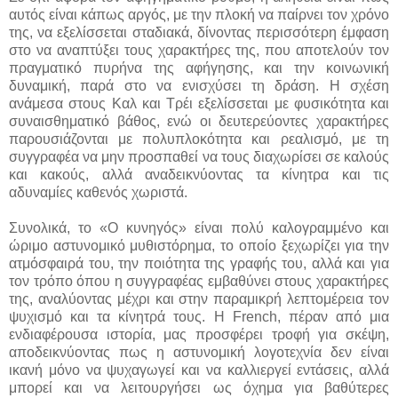
αυτός είναι κάπως αργός, με την πλοκή να παίρνει τον χρόνο
της, να εξελίσσεται σταδιακά, δίνοντας περισσότερη έμφαση
στο να αναπτύξει τους χαρακτήρες της, που αποτελούν τον
πραγματικό πυρήνα της αφήγησης, και την κοινωνική
δυναμική, παρά στο να ενισχύσει τη δράση. Η σχέση
ανάμεσα στους Καλ και Τρέι εξελίσσεται με φυσικότητα και
συναισθηματικό βάθος, ενώ οι δευτερεύοντες χαρακτήρες
παρουσιάζονται με πολυπλοκότητα και ρεαλισμό, με τη
συγγραφέα να μην προσπαθεί να τους διαχωρίσει σε καλούς
και κακούς, αλλά αναδεικνύοντας τα κίνητρα και τις
αδυναμίες καθενός χωριστά.
Συνολικά, το «Ο κυνηγός» είναι πολύ καλογραμμένο και
ώριμο αστυνομικό μυθιστόρημα, το οποίο ξεχωρίζει για την
ατμόσφαιρά του, την ποιότητα της γραφής του, αλλά και για
τον τρόπο όπου η συγγραφέας εμβαθύνει στους χαρακτήρες
της, αναλύοντας μέχρι και στην παραμικρή λεπτομέρεια τον
ψυχισμό και τα κίνητρά τους. Η French, πέραν από μια
ενδιαφέρουσα ιστορία, μας προσφέρει τροφή για σκέψη,
αποδεικνύοντας πως η αστυνομική λογοτεχνία δεν είναι
ικανή μόνο να ψυχαγωγεί και να καλλιεργεί εντάσεις, αλλά
μπορεί και να λειτουργήσει ως όχημα για βαθύτερες