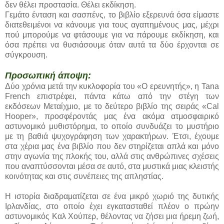
δεν θέλει προστασία. Θέλει εκδίκηση.
Γεμάτο ένταση και σασπένς, το βιβλίο εξερευνά όσα είμαστε
διατεθειμένοι να κάνουμε για τους αγαπημένους μας, μέχρι
πού μπορούμε να φτάσουμε για να πάρουμε εκδίκηση, και
όσα πρέπει να θυσιάσουμε όταν αυτά τα δύο έρχονται σε
σύγκρουση.
Προσωπική άποψη:
Δύο χρόνια μετά την κυκλοφορία του «Ο ερευνητής», η Tana
French επιστρέφει, πάντα κάτω από την στέγη των
εκδόσεων Μεταίχμιο, με το δεύτερο βιβλίο της σειράς «Cal
Hooper», προσφέροντάς μας ένα ακόμα ατμοσφαιρικό
αστυνομικό μυθιστόρημα, το οποίο συνδυάζει το μυστήριο
με τη βαθιά ψυχογράφηση των χαρακτήρων. Έτσι, έχουμε
στα χέρια μας ένα βιβλίο που δεν στηρίζεται απλά και μόνο
στην αγωνία της πλοκής του, αλλά στις ανθρώπινες σχέσεις
που αναπτύσσονται μέσα σε αυτό, στα μυστικά μιας κλειστής
κοινότητας και στις συνέπειες της απληστίας.
Η ιστορία διαδραματίζεται σε ένα μικρό χωριό της δυτικής
Ιρλανδίας, στο οποίο έχει εγκατασταθεί πλέον ο πρώην
αστυνομικός Καλ Χούπερ, θέλοντας να ζήσει μια ήρεμη ζωή,