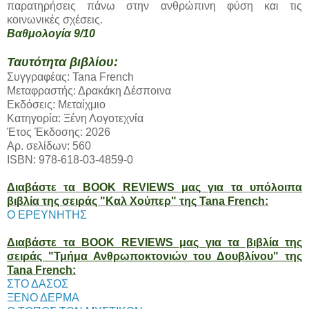
παρατηρήσεις πάνω στην ανθρώπινη φύση και τις
κοινωνικές σχέσεις.
Βαθμολογία 9/10
Ταυτότητα βιβλίου:
Συγγραφέας: Tana French
Μεταφραστής: Δρακάκη Δέσποινα
Εκδόσεις: Μεταίχμιο
Κατηγορία: Ξένη Λογοτεχνία
Έτος Έκδοσης: 2026
Αρ. σελίδων: 560
ISBN: 978-618-03-4859-0
Διαβάστε τα BOOK REVIEWS μας για τα υπόλοιπα
βιβλία της σειράς "Καλ Χούπερ" της Tana French:
Ο ΕΡΕΥΝΗΤΗΣ
Διαβάστε τα BOOK REVIEWS μας για τα βιβλία της
σειράς "Τμήμα Ανθρωποκτονιών του Δουβλίνου" της
Tana French:
ΣΤΟ ΔΑΣΟΣ
ΞΕΝΟ ΔΕΡΜΑ