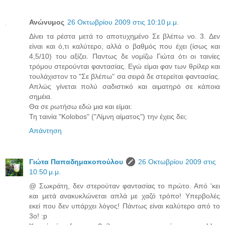
Ανώνυμος
26 Οκτωβρίου 2009 στις 10:10 μ.μ.
Δίνει τα ρέστα μετά το αποτυχημένο Σε βλέπω νο. 3. Δεν
είναι και ό,τι καλύτερο, αλλά ο βαθμός που έχει (ίσως και
4,5/10) του αξίζει. Παντως δε νομίζω Γιώτα ότι οι ταινίες
τρόμου στερούνται φαντασίας. Εγώ είμαι φαν των θρίλερ και
τουλάχιστον το "Σε βλέπω" σα σειρά δε στερείται φαντασίας.
Απλώς γίνεται πολύ σαδιστικό και αιματηρό σε κάποια
σημέια.
Θα σε ρωτήσω εδώ μια και είμαι:
Τη ταινία "Kolobos" ("Λίμνη αίματος") την έχεις δει;
Απάντηση
Γιώτα Παπαδημακοπούλου
26 Οκτωβρίου 2009 στις
10:50 μ.μ.
@ Σωκράτη, δεν στερούταν φαντασίας το πρώτο. Από 'κει
και μετά ανακυκλώνεται απλά με χαζό τρόπο! Υπερβολές
εκεί που δεν υπάρχει λόγος! Πάντως είναι καλύτερο από το
3ο! :p