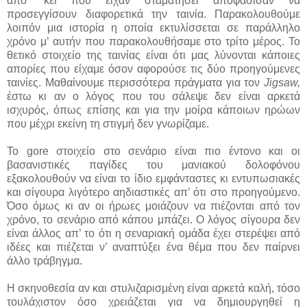
από ‘κει που είχαν σταματήσει αποφάσισαν να
προσεγγίσουν διαφορετικά την ταινία. Παρακολουθούμε
λοιπόν μια ιστορία η οποία εκτυλίσσεται σε παράλληλο
χρόνο μ’ αυτήν που παρακολουθήσαμε στο τρίτο μέρος. Το
θετικό στοιχείο της ταινίας είναι ότι μας λύνονται κάποιες
απορίες που είχαμε όσον αφορούσε τις δύο προηγούμενες
ταινίες. Μαθαίνουμε περισσότερα πράγματα για τον
Jigsaw,
έστω κι αν ο λόγος που του σάλεψε δεν είναι αρκετά
ισχυρός, όπως επίσης και για την μοίρα κάποιων ηρώων
που μέχρι εκείνη τη στιγμή δεν γνωρίζαμε.
Το gore στοιχείο στο σενάριο είναι πιο έντονο και οι
βασανιστικές παγίδες του μανιακού δολοφόνου
εξακολουθούν να είναι το ίδιο εμφάνταστες κι εντυπωσιακές
και σίγουρα λιγότερο αηδιαστικές απ’ ότι στο προηγούμενο.
Όσο όμως κι αν οι ήρωες μοιάζουν να πιέζονται από τον
χρόνο, το σενάριο από κάπου μπάζει. Ο λόγος σίγουρα δεν
είναι άλλος απ’ το ότι η σεναριακή ομάδα έχει στερέψει από
ιδέες και πιέζεται ν’ αναπτύξει ένα θέμα που δεν παίρνει
άλλο τράβηγμα.
Η σκηνοθεσία αν και στυλιζαρισμένη είναι αρκετά καλή, τόσο
τουλάχιστον όσο χρειάζεται για να δημιουργηθεί η