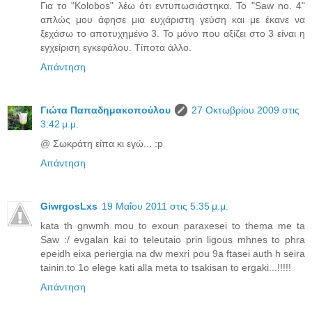
Για το "Kolobos" λέω ότι εντυπωσιάστηκα. Το "Saw no. 4"
απλώς μου άφησε μια ευχάριστη γεύση και με έκανε να
ξεχάσω το αποτυχημένο 3. Το μόνο που αξίζει στο 3 είναι η
εγχείριση εγκεφάλου. Τίποτα άλλο.
Απάντηση
Γιώτα Παπαδημακοπούλου
27 Οκτωβρίου 2009 στις
3:42 μ.μ.
@ Σωκράτη είπα κι εγώ... :p
Απάντηση
GiwrgosLxs
19 Μαΐου 2011 στις 5:35 μ.μ.
kata th gnwmh mou to exoun paraxesei to thema me ta
Saw :/ evgalan kai to teleutaio prin ligous mhnes to phra
epeidh eixa periergia na dw mexri pou 9a ftasei auth h seira
tainin.to 1o elege kati alla meta to tsakisan to ergaki...!!!!!
Απάντηση