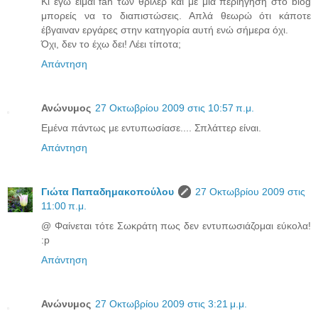
Κι εγώ είμαι fan των θρίλερ και με μια περιήγηση στο blog
μπορείς να το διαπιστώσεις. Απλά θεωρώ ότι κάποτε
έβγαιναν εργάρες στην κατηγορία αυτή ενώ σήμερα όχι.
Όχι, δεν το έχω δει! Λέει τίποτα;
Απάντηση
Ανώνυμος
27 Οκτωβρίου 2009 στις 10:57 π.μ.
Εμένα πάντως με εντυπωσίασε.... Σπλάττερ είναι.
Απάντηση
Γιώτα Παπαδημακοπούλου
27 Οκτωβρίου 2009 στις
11:00 π.μ.
@ Φαίνεται τότε Σωκράτη πως δεν εντυπωσιάζομαι εύκολα!
:p
Απάντηση
Ανώνυμος
27 Οκτωβρίου 2009 στις 3:21 μ.μ.