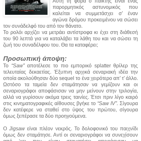
Αυτή τη φορά ο παίκτης είναι ένας
παρορμητικός αστυνομικός που
καλείται να συμμετάσχει σ’ έναν
αγώνα δρόμου προκειμένου να σώσει
τον συνάδελφό του από τον θάνατο.
Το ρολόι αρχίζει να μετράει αντίστροφα κι έχει στη διάθεσή
του 90 λεπτά για να καταλάβει τα λάθη του και να σώσει τη
ζωή του συναδέλφου του. Θα τα καταφέρει;
Προσωπική άποψη:
Το
“Saw”
αποτέλεσε το πιο εμπορικό splatter θρίλερ της
τελευταίας δεκαετίας. Έξυπνη αρχικά σεναριακή ιδέα την
οποία ακολούθησαν δύο sequel το ένα χειρότερο απ’ τ’ άλλο.
Ωστόσο τα ταμεία δεν σταμάτησαν να γεμίζουν και οι
σεναριογράφοι αποφάσισαν να μην μείνουν στην τριλογία,
αλλά να γυρίσουν ακόμα τρεις ταινίες. Έτσι πριν λίγο καιρό
στις κινηματογραφικές αίθουσες βγήκε το
“Saw IV”.
Σίγουρα
δεν κατέφερε να σταθεί στο ύψος του πρώτου, σίγουρα
όμως ξεπέρασε τα δύο προηγούμενα.
Ο
Jigsaw
είναι πλέον νεκρός. Το δολοφονικό του παιχνίδι
όμως δεν σταμάτησε. Αντί οι σεναριογράφοι να συνεχίσουν