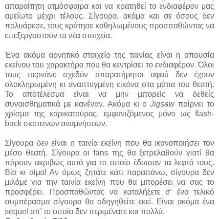
απαραίτητη ατμόσφαιρα και να κρατηθεί το ενδιαφέρον μας
αμείωτο μέχρι τέλους. Σίγουρα, ακόμα και σε όσους δεν
πολυάρεσε, τους κράτησε καθηλωμένους προσπαθώντας να
επεξεργαστούν τα νέα στοιχεία.
Ένα ακόμα αρνητικό στοιχείο της ταινίας είναι η απουσία
εκείνου του χαρακτήρα που θα κεντρίσει το ενδιαφέρον. Όλοι
τους περνάνε σχεδόν απαρατήρητοι αφού δεν έχουν
ολοκληρωμένη κι αναπτυγμένη εικόνα στα μάτια του θεατή.
Το αποτέλεσμα είναι να μην μπορείς να δεθείς
συναισθηματικά με κανέναν. Ακόμα κι ο
Jigsaw
παίρνει το
χρίσμα της καρικατούρας, εμφανιζόμενος μόνο ως flash-
back σκοτεινών αναμνήσεων.
Σίγουρα δεν είναι η ταινία εκείνη που θα ικανοποιήσει τον
μέσο θεατή. Σίγουρα οι fans της θα ξετρελαθούν γιατί θα
πάρουν ακριβώς αυτό για το οποίο έδωσαν τα λεφτά τους.
Βία κι αίμα! Αν όμως ζητάτε κάτι παραπάνω, σίγουρα δεν
μιλάμε για την ταινία εκείνη που θα μπορέσει να σας το
προσφέρει. Προσπαθώντας να καταλήξετε σ’ ένα τελικό
συμπέρασμα σίγουρα θα οδηγηθείτε εκεί. Είναι ακόμα ένα
sequel απ’ το οποίο δεν περιμένατε και πολλά.