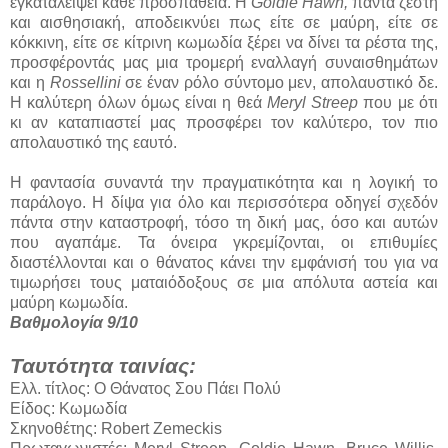
εγκαταλείψει κάθε προσπάθεια. Η
Goldie
Hawn,
πάντα ζεστή
και αισθησιακή, αποδεικνύει πως είτε σε μαύρη, είτε σε
κόκκινη, είτε σε κίτρινη κωμωδία ξέρει να δίνει τα ρέστα της,
προσφέροντάς μας μια τρομερή εναλλαγή συναισθημάτων
και η
Rossellini
σε έναν ρόλο σύντομο μεν, απολαυστικό δε.
Η καλύτερη όλων όμως είναι η θεά
Meryl Streep
που με ότι
κι αν καταπιαστεί μας προσφέρει τον καλύτερο, τον πιο
απολαυστικό της εαυτό.
Η φαντασία συναντά την πραγματικότητα και η λογική το
παράλογο. Η δίψα για όλο και περισσότερα οδηγεί σχεδόν
πάντα στην καταστροφή, τόσο τη δική μας, όσο και αυτών
που αγαπάμε. Τα όνειρα γκρεμίζονται, οι επιθυμίες
διαστέλλονται και ο θάνατος κάνει την εμφάνισή του για να
τιμωρήσει τους ματαιόδοξους σε μια απόλυτα αστεία και
μαύρη κωμωδία.
Βαθμολογία 9/10
Ταυτότητα ταινίας:
Ελλ. τίτλος: Ο Θάνατος Σου Πάει Πολύ
Είδος: Κωμωδία
Σκηνοθέτης: Robert Zemeckis