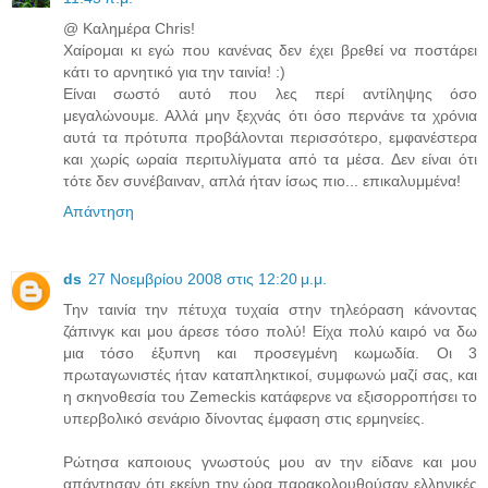
@ Καλημέρα Chris!
Χαίρομαι κι εγώ που κανένας δεν έχει βρεθεί να ποστάρει
κάτι το αρνητικό για την ταινία! :)
Είναι σωστό αυτό που λες περί αντίληψης όσο
μεγαλώνουμε. Αλλά μην ξεχνάς ότι όσο περνάνε τα χρόνια
αυτά τα πρότυπα προβάλονται περισσότερο, εμφανέστερα
και χωρίς ωραία περιτυλίγματα από τα μέσα. Δεν είναι ότι
τότε δεν συνέβαιναν, απλά ήταν ίσως πιο... επικαλυμμένα!
Απάντηση
ds
27 Νοεμβρίου 2008 στις 12:20 μ.μ.
Την ταινία την πέτυχα τυχαία στην τηλεόραση κάνοντας
ζάπινγκ και μου άρεσε τόσο πολύ! Είχα πολύ καιρό να δω
μια τόσο έξυπνη και προσεγμένη κωμωδία. Οι 3
πρωταγωνιστές ήταν καταπληκτικοί, συμφωνώ μαζί σας, και
η σκηνοθεσία του Zemeckis κατάφερνε να εξισορροπήσει το
υπερβολικό σενάριο δίνοντας έμφαση στις ερμηνείες.
Ρώτησα καποιους γνωστούς μου αν την είδανε και μου
απάντησαν ότι εκείνη την ώρα παρακολουθούσαν ελληνικές