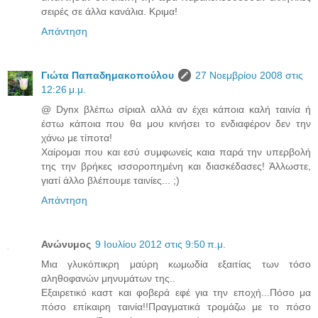
σειρές σε άλλα κανάλια. Κριμα!
Απάντηση
Γιώτα Παπαδημακοπούλου
27 Νοεμβρίου 2008 στις
12:26 μ.μ.
@ Dynx βλέπω σίριαλ αλλά αν έχει κάποια καλή ταινία ή
έστω κάποια που θα μου κινήσει το ενδιαφέρον δεν την
χάνω με τίποτα!
Χαίρομαι που και εσύ συμφωνείς καια παρά την υπερβολή
της την βρήκες ισσοροπημένη και διασκέδασες! Άλλωστε,
γιατί άλλο βλέπουμε ταινίες... ;)
Απάντηση
Ανώνυμος
9 Ιουλίου 2012 στις 9:50 π.μ.
Μια γλυκόπικρη μαύρη κωμωδία εξαιτίας των τόσο
αληθοφανών μηνυμάτων της..
Εξαιρετικό καστ και φοβερά εφέ για την εποχή...Πόσο μα
πόσο επίκαιρη ταινία!!Πραγματικά τρομάζω με το πόσο