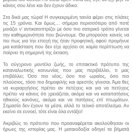
κάνεις σου λένε και δεν έχουν άδικο.
Στα δικά μας τώρα! Η συγκεκριμένη ταινία φέρει στις πλάτες
τις 15 χρόνια. Και όμως… σήμερα περισσότερο από ποτέ
μοιάζει ν’ αντικατοπτρίζει με όσο πιο σατιρικό τρόπο γίνεται
την καθημερινότητα που βιώνουμε. Θα μπορούσε κανείς να
πει πως για την εποχή της ήταν προφητική, αφού προμήνυε
μια κατάσταση που δεν είχε αρχίσει σε καμία περίπτωση να
παίρνει τη σημερινή της έκταση.
Το σύγχρονο μοντέλο ζωής, το επιτακτικό πρότυπο της
καταναλωτικής κοινωνίας που μας περιβάλλει, τι μας
επιβάλλει; Όσο πιο νέος, όσο πιο ωραίος, όσο πιο
πλούσιος, τόσο πιο δημοφιλής και αρεστός γίνεσαι. Άμα θες
να κυριαρχήσεις πρέπει αν πετύχεις και για να πετύχεις
πρέπει να κάνεις ότι χρειάζεται, ακόμα και να καταπατήσεις
ηθικούς κανόνες, ακόμα και να πατήσεις επί πτωμάτων.
Σημασία δεν έχουν τα μέσα, αλλά το τελικό αποτέλεσμα. Αν
εκείνο σε ευνοεί, τότε είναι όλα εντάξει!
Ακριβώς το πρότυπο που προαναφέρεται ακολούθησαν οι
ήρωες της ιστορίας μας. Η ματαιοδοξία οδηγεί τα βήματά