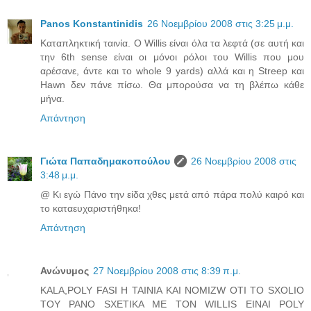
Panos Konstantinidis
26 Νοεμβρίου 2008 στις 3:25 μ.μ.
Καταπληκτική ταινία. Ο Willis είναι όλα τα λεφτά (σε αυτή και
την 6th sense είναι οι μόνοι ρόλοι του Willis που μου
αρέσανε, άντε και το whole 9 yards) αλλά και η Streep και
Hawn δεν πάνε πίσω. Θα μπορούσα να τη βλέπω κάθε
μήνα.
Απάντηση
Γιώτα Παπαδημακοπούλου
26 Νοεμβρίου 2008 στις
3:48 μ.μ.
@ Κι εγώ Πάνο την είδα χθες μετά από πάρα πολύ καιρό και
το καταευχαριστήθηκα!
Απάντηση
Ανώνυμος
27 Νοεμβρίου 2008 στις 8:39 π.μ.
KALA,POLY FASI H TAINIA KAI NOMIZW OTI TO SXOLIO
TOY PANO SXETIKA ME TON WILLIS EINAI POLY