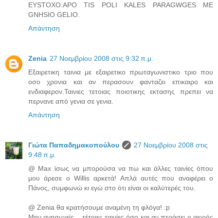
EYSTOXO.APO TIS POLI KALES PARAGWGES ME
GNHSIO GELIO.
Απάντηση
Zenia
27 Νοεμβρίου 2008 στις 9:32 π.μ.
Εξαιρετικη ταινια με εξαιρετικο πρωταγωνιστικο τριο που
οσο χρονια και αν περασουν φανταζει επικαιρο και
ενδιαφερον.Ταινιες τετοιας ποιοτικης εκτασης πρεπει να
περνανε από γενια σε γενια.
Απάντηση
Γιώτα Παπαδημακοπούλου
27 Νοεμβρίου 2008 στις
9:48 π.μ.
@ Max ϊσως να μπορούσα να πω και άλλες ταινίες όπου
μου άρεσε ο Willis αρκετά! Απλά αυτές που αναφέρει ο
Πάνος, συμφωνώ κι εγώ στο ότι είναι οι καλύτερές του.
@ Zenia θα κρατήσουμε αναμένη τη φλόγα! :p
Μην ανησυχείς... τέτοιες ταινίες όσο και αν περάσει ο ακιρός