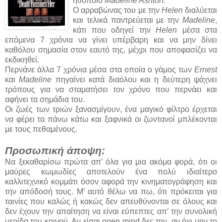
ηθοποιό
Madeline Ashton.
Ο αρραβώνας του με την
Helen
διαλύεται
και τελικά παντρεύεται με την
Madeline
,
κάτι που οδηγεί την
Helen
μέσα στα
επόμενα 7 χρόνια να γίνει υπέρβαρη και να μην δίνει
καθόλου σημασία στον εαυτό της, μέχρι που αποφασίζει να
εκδικηθεί.
Περνάνε άλλα 7 χρόνια μέσα στα οποία ο γάμος των
Ernest
και
Madeline
πηγαίνει κατά διαόλου και η δεύτερη ψάχνει
τρόπους για να σταματήσει τον χρόνο που περνάει και
αφήνει τα σημάδια του.
Οι ζωές των τριών ξανασμίγουν, ένα μαγικό φίλτρο έρχεται
να φέρει τα πάνω κάτω και ξαφνικά οι ζωντανοί μπλέκονται
με τους πεθαμένους.
Προσωπική άποψη:
Να ξεκαθαρίσω πρώτα απ’ όλα για μια ακόμα φορά, ότι οι
μαύρες κωμωδίες αποτελούν ένα πολύ ιδιαίτερο
καλλιτεχνικό κομμάτι όσον αφορά την κινηματογράφηση και
την απόδοσή τους. Μ’ αυτό θέλω να πω, ότι πρόκειται για
ταινίες που καλώς ή κακώς δεν απευθύνονται σε όλους και
δεν έχουν την απαίτηση να είναι εύπεπτες απ’ την συνολική
μερίδα του κοινού. Αν είσαι open mind δες την, αν όχι μην το