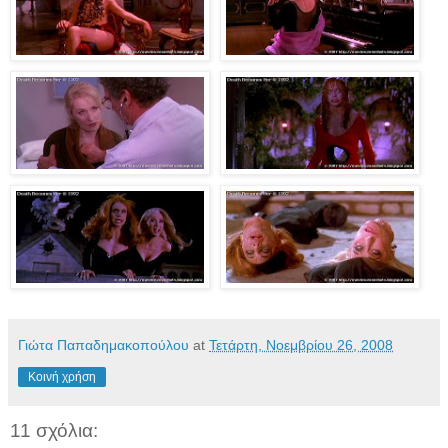
Γιώτα Παπαδημακοπούλου
at
Τετάρτη, Νοεμβρίου 26, 2008
Κοινή χρήση
11 σχόλια: