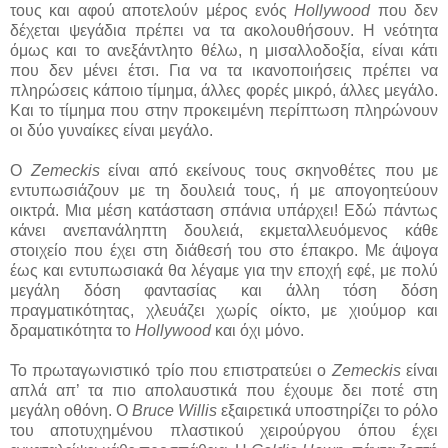
τους και αφού αποτελούν μέρος ενός
Hollywood
που δεν
δέχεται ψεγάδια πρέπει να τα ακολουθήσουν. Η νεότητα
όμως και το ανεξάντλητο θέλω, η μισαλλοδοξία, είναι κάτι
που δεν μένει έτσι. Για να τα ικανοποιήσεις πρέπει να
πληρώσεις κάποιο τίμημα, άλλες φορές μικρό, άλλες μεγάλο.
Και το τίμημα που στην προκειμένη περίπτωση πληρώνουν
οι δύο γυναίκες είναι μεγάλο.
Ο
Zemeckis
είναι από εκείνους τους σκηνοθέτες που με
εντυπωσιάζουν με τη δουλειά τους, ή με απογοητεύουν
οικτρά. Μια μέση κατάσταση σπάνια υπάρχει! Εδώ πάντως
κάνει ανεπανάληπτη δουλειά, εκμεταλλευόμενος κάθε
στοιχείο που έχει στη διάθεσή του στο έπακρο. Με άψογα
έως και εντυπωσιακά θα λέγαμε για την εποχή εφέ, με πολύ
μεγάλη δόση φαντασίας και άλλη τόση δόση
πραγματικότητας, χλευάζει χωρίς οίκτο, με χιούμορ και
δραματικότητα το
Hollywood
και όχι μόνο.
Το πρωταγωνιστικό τρίο που επιστρατεύει ο
Zemeckis
είναι
απλά απ’ τα πιο απολαυστικά που έχουμε δει ποτέ στη
μεγάλη οθόνη. Ο
Bruce Willis
εξαιρετικά υποστηρίζει το ρόλο
του αποτυχημένου πλαστικού χειρούργου όπου έχει