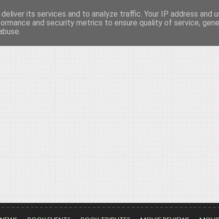
deliver its services and to analyze traffic. Your IP address and 
νών...
formance and security metrics to ensure quality of service, gen
abuse.
ια τον πολιτισμό, σε κάθε του μορφή και έκταση...