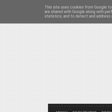
This site uses cookies from Google to 
Το μεγαλείο των Τεχ
are shared with Google along with per
statistics, and to detect and address 
Είμαστε πάντα εδώ για να μιλάμε γ