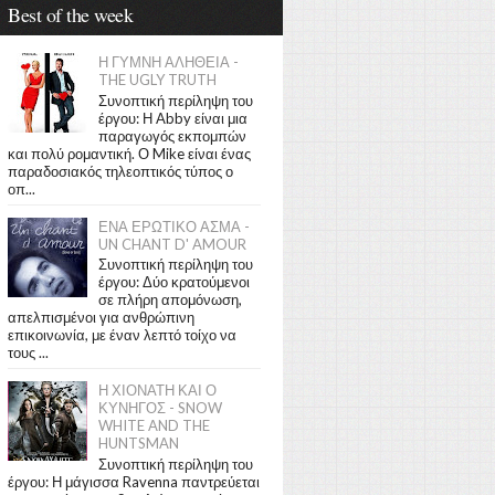
Best of the week
Η ΓΥΜΝΗ ΑΛΗΘΕΙΑ -
THE UGLY TRUTH
Συνοπτική περίληψη του
έργου: Η Abby είναι μια
παραγωγός εκπομπών
και πολύ ρομαντική. Ο Mike είναι ένας
παραδοσιακός τηλεοπτικός τύπος ο
οπ...
ΕΝΑ ΕΡΩΤΙΚΟ ΑΣΜΑ -
UN CHANT D' AMOUR
Συνοπτική περίληψη του
έργου: Δύο κρατούμενοι
σε πλήρη απομόνωση,
απελπισμένοι για ανθρώπινη
επικοινωνία, με έναν λεπτό τοίχο να
τους ...
Η ΧΙΟΝΑΤΗ ΚΑΙ Ο
ΚΥΝΗΓΟΣ - SNOW
WHITE AND THE
HUNTSMAN
Συνοπτική περίληψη του
έργου: Η μάγισσα Ravenna παντρεύεται