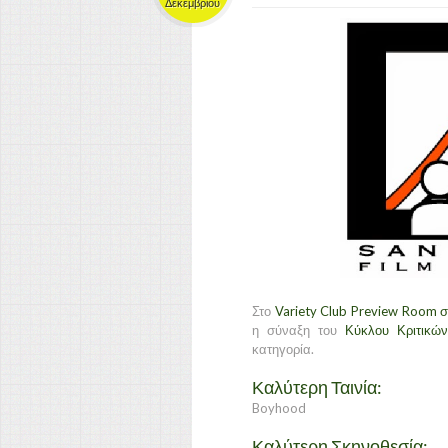
Δεκεμβρίου
Στο
Variety Club Preview Room σ
η σύναξη του
Κύκλου Κριτικώ
κατηγορία.
Καλύτερη Ταινία:
Boyhood
Καλύτερη Σκηνοθεσία: