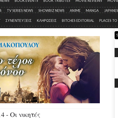
 NEWS
BOOK EVENTS
BOOK TRIBUTES
MOVIE REVIEWS
MOVIE
S
TV SERIES NEWS
SHOWBIZ NEWS
ANIME
MANGA
JAPANES
Y
ΣΥΝΕΝΤΕΥΞΕΙΣ
ΚΛΗΡΩΣΕΙΣ
BITCHES EDITORIAL
PLACES TO
4 - Οι νικητές