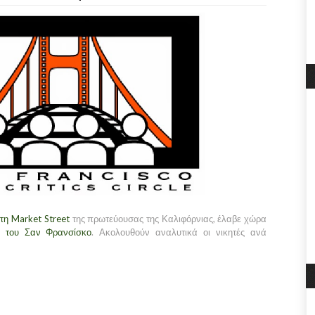
τη Market Street
της πρωτεύουσας της Καλιφόρνιας, έλαβε χώρα
ν του Σαν Φρανσίσκο
. Ακολουθούν αναλυτικά οι νικητές ανά