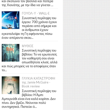
και σκοτώνει τον βασιλιά και πατέρα
της Χιονάτης, με την ίδια να γίνεται ...
ΓΟΥΟΛ-Υ - WALL-E
Συνοπτική περίληψη του
έργου: 700 χρόνια έχουν
περάσει από σήμερα και
οι άνθρωποι έχουν
εγκαταλείψει τη Γη αφήνοντας πίσω
έναν απέραντο σκου...
ΜΥΘΟΣ
Συνοπτική περίληψη του
βιβλίου: Το να ερωτευτείς
τον καθηγητή σου είναι
οπωσδήποτε κλισέ, αλλά
και πώς μπορείς να το αποφύγεις όταν
το...
ΓΛΥΚΙΑ ΚΑΤΑΣΤΡΟΦΗ
της Jamie McGuire -
Book review
Συνοπτική περίληψη του
βιβλίου: Η Άμπι
Αμπερνάθι είναι ένα καλό κορίτσι. Δεν
πίνει. Δεν βρίζει. Ντύνεται πολύ
συντηρητικά. Πιστεύει ό...