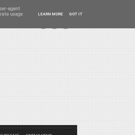
user-agent
erate usage
LEARN MORE
GOT IT