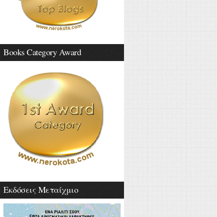
Books Category Award
Εκδόσεις Μεταίχμιο