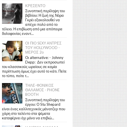
ΚΡΕΣΕΝΤΟ
Συνοπτική περίληψη του
βιβλίου: Η ζωή της Νόρα
Γκρέι εξακολουθεί να
απέχει πολύ από το
τέλειο. Η επιβίωση από μια απόπειρα
δολοφονίας εναντ...
ΟΙ ΠΙΟ SEXY ΑΝΤΡΕΣ
ΤΟΥ HOLLYWOOD -
ΜΕΡΟΣ 2ο
Οι alternative: - Johnny
Depp: Δεν εκπροσωπεί
του κλασσικούς ωραίους σε καμία
περίπτωση όμως έχει αυτό το κάτι. Πείτε
το τύπο, πείτε τ...
ΤΗΛΕ-ΦΟΝΙΚΟΣ
ΘΑΛΑΜΟΣ - PHONE
BOOTH
Συνοπτική περίληψη του
έργου: Ο Stu Shepard
είναι ένας καλλιτεχνικός μάνατζερ που
χάρη στο ταλέντο στα ψέματα
καταφέρνει όχι μόνο να επιβιώ...