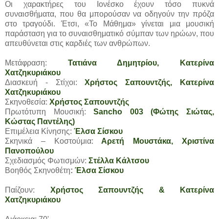
Οι χαρακτήρες του Ιονέσκο έχουν τόσο πυκνά
συναισθήματα, που θα μπορούσαν να οδηγούν την πρόζα
στο τραγούδι. Έτσι, «Το Μάθημα» γίνεται μια μουσική
παράσταση για το συναισθηματικό σύμπαν των ηρώων, που
απευθύνεται στις καρδιές των ανθρώπων.
Μετάφραση:
Τατιάνα Δημητρίου, Κατερίνα
Χατζηκυριάκου
Διασκευή - Στίχοι:
Χρήστος Σαπουντζής, Κατερίνα
Χατζηκυριάκου
Σκηνοθεσία:
Χρήστος Σαπουντζής
Πρωτότυπη Μουσική:
Sancho 003 (Φώτης Σιώτας,
Κώστας Παντέλης)
Επιμέλεια Κίνησης:
Έλσα Σίσκου
Σκηνικά – Κοστούμια:
Αρετή Μουστάκα, Χριστίνα
Πανοπούλου
Σχεδιασμός Φωτισμών:
Στέλλα Κάλτσου
Βοηθός Σκηνοθέτη
:
Έλσα Σίσκου
Παίζουν:
Χρήστος Σαπουντζής & Κατερίνα
Χατζηκυριάκου