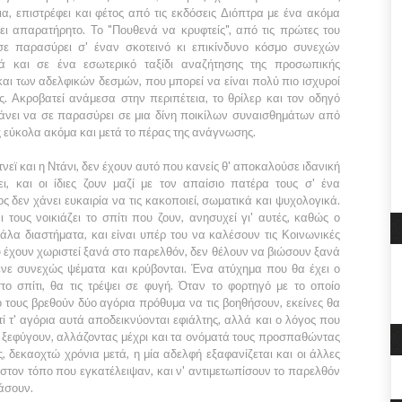
ια, επιστρέφει και φέτος από τις εκδόσεις Διόπτρα με ένα ακόμα
ει απαρατήρητο. Το "Πουθενά να κρυφτείς", από τις πρώτες του
 σε παρασύρει σ' έναν σκοτεινό κι επικίνδυνο κόσμο συνεχών
ά και σε ένα εσωτερικό ταξίδι αναζήτησης της προσωπικής
αι των αδελφικών δεσμών, που μπορεί να είναι πολύ πιο ισχυροί
ς. Ακροβατεί ανάμεσα στην περιπέτεια, το θρίλερ και τον οδηγό
χάνει να σε παρασύρει σε μια δίνη ποικίλων συναισθημάτων από
ς εύκολα ακόμα και μετά το πέρας της ανάγνωσης.
νεϊ και η Ντάνι, δεν έχουν αυτό που κανείς θ' αποκαλούσε ιδανική
ι, και οι ίδιες ζουν μαζί με τον απαίσιο πατέρα τους σ' ένα
 δεν χάνει ευκαιρία να τις κακοποιεί, σωματικά και ψυχολογικά.
 τους νοικιάζει το σπίτι που ζουν, ανησυχεί γι' αυτές, καθώς ο
άλα διαστήματα, και είναι υπέρ του να καλέσουν τις Κοινωνικές
υ έχουν χωριστεί ξανά στο παρελθόν, δεν θέλουν να βιώσουν ξανά
λένε συνεχώς ψέματα και κρύβονται. Ένα ατύχημα που θα έχει ο
το σπίτι, θα τις τρέψει σε φυγή. Όταν το φορτηγό με το οποίο
ο τους βρεθούν δύο αγόρια πρόθυμα να τις βοηθήσουν, εκείνες θα
ί τ' αγόρια αυτά αποδεικνύονται εφιάλτης, αλλά και ο λόγος που
 ξεφύγουν, αλλάζοντας μέχρι και τα ονόματά τους προσπαθώντας
, δεκαοχτώ χρόνια μετά, η μία αδελφή εξαφανίζεται και οι άλλες
στον τόπο που εγκατέλειψαν, και ν' αντιμετωπίσουν το παρελθόν
άσουν.