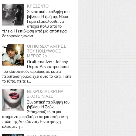
ΚΡΕΣΕΝΤΟ
Συνοπτική περίληψη του
βιβλίου: Η ζωή της Νόρα
Γκρέι εξακολουθεί να
απέχει πολύ από το
τέλειο. Η επιβίωση από μια απόπειρα
δολοφονίας εναντ...
ΟΙ ΠΙΟ SEXY ΑΝΤΡΕΣ
ΤΟΥ HOLLYWOOD -
ΜΕΡΟΣ 2ο
Οι alternative: - Johnny
Depp: Δεν εκπροσωπεί
του κλασσικούς ωραίους σε καμία
περίπτωση όμως έχει αυτό το κάτι. Πείτε
το τύπο, πείτε τ...
ΝΕΚΡΟΣ ΜΕΧΡΙ ΝΑ
ΣΚΟΤΕΙΝΙΑΣΕΙ
Συνοπτική περίληψη του
βιβλίου: Η Σούκι
Στάκχαουζ είναι μια
ασήμαντη σερβιτόρα σε μια ασήμαντη
πόλη της Λουιζιάνας. Είναι ήσυχη,
κλεισμένη ...