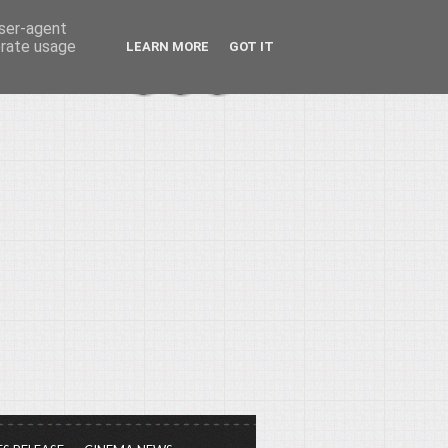
user-agent
erate usage
LEARN MORE
GOT IT