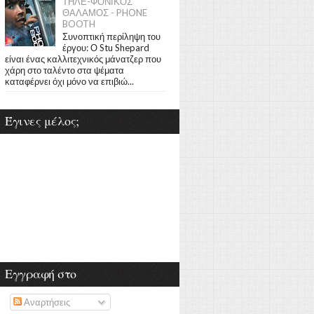
ΤΗΛΕ-ΦΟΝΙΚΟΣ
ΘΑΛΑΜΟΣ - PHONE
BOOTH
Συνοπτική περίληψη του
έργου: Ο Stu Shepard
είναι ένας καλλιτεχνικός μάνατζερ που
χάρη στο ταλέντο στα ψέματα
καταφέρνει όχι μόνο να επιβιώ...
Έγινες μέλος;
Εγγραφή στο
Αναρτήσεις