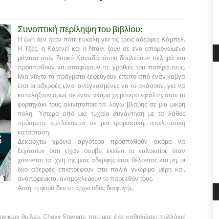
Συνοπτική περίληψη του βιβλίου:
Η ζωή δεν ήταν ποτέ εύκολη για τις τρεις αδερφές Κάμπελ.
Η Τζες, η Κόρτνεϊ και η Ντάνι ζουν σε ένα απομονωμένο
ράντσο στον δυτικό Καναδά, όπου δουλεύουν σκληρά και
προσπαθούν να αποφύγουν τις γροθιές του πατέρα τους.
Μια νύχτα τα πράγματα ξεφεύγουν έπειτα από έναν καβγά
έτσι οι αδερφές είναι αναγκασμένες να το σκάσουν, για να
καταλήξουν όμως σε έναν ακόμα χειρότερο εφιάλτη, όταν το
φορτηγάκι τους ακινητοποιείται λόγω βλάβης σε μια μικρή
πόλη. Ύστερα από μια τυχαία συνάντηση με τα λάθος
πρόσωπα εμπλέκονται σε μια τρομακτική, απελπιστική
κατάσταση.
Δεκαοχτώ χρόνια αργότερα προσπαθούν ακόμα να
ξεχάσουν όσα είχαν συμβεί εκείνο το καλοκαίρι, όταν
χάνονται τα ίχνη της μιας αδερφής έτσι, θέλοντας και μη, οι
δύο αδερφές επιστρέφουν στα παλιά γνώριμα μέρη και,
αναπόφευκτα, αναμοχλεύουν το παρελθόν τους.
Αυτή τη φορά δεν υπάρχει οδός διαφυγής.
ικών θρίλερ, Chevy Stevens, που μας έχει καθηλώσει πολλάκις