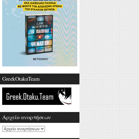
GreekOtakuTeam
Αρχείο αναρτήσεων