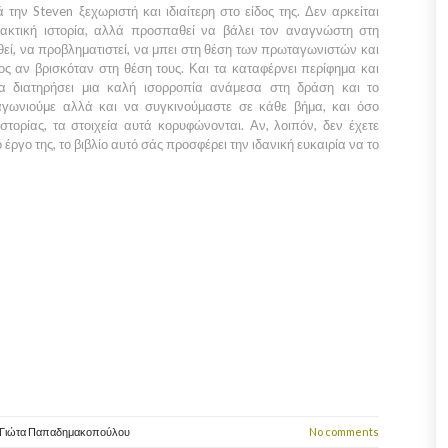
 την Steven ξεχωριστή και ιδιαίτερη στο είδος της. Δεν αρκείται
ακτική ιστορία, αλλά προσπαθεί να βάλει τον αναγνώστη στη
θεί, να προβληματιστεί, να μπει στη θέση των πρωταγωνιστών και
νος αν βρισκόταν στη θέση τους. Και τα καταφέρνει περίφημα και
να διατηρήσει μια καλή ισορροπία ανάμεσα στη δράση και το
αγωνιούμε αλλά και να συγκινούμαστε σε κάθε βήμα, και όσο
στορίας, τα στοιχεία αυτά κορυφώνονται. Αν, λοιπόν, δεν έχετε
 έργο της, το βιβλίο αυτό σάς προσφέρει την ιδανική ευκαιρία να το
Γιώτα Παπαδημακοπούλου
No comments