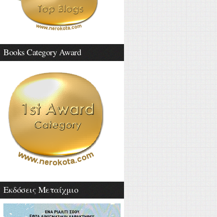
Books Category Award
Εκδόσεις Μεταίχμιο