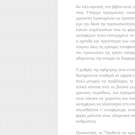
Αν κάτι αγαπάς στο βιβλίο αυτό, ε
τους. Υπάρχει πραγματικό, ουσι
χρειαστεί προκειμένου να προστατ
έχει την δικιά της προσωπικότητ
κακών συμπτώσεων που τις φέρνο
καταφέρνει πολύ επιτυχημένα να 
η ηγέτιδα και προστάτρια των υπ
παίρνει όλες τις κρίσιμες αποφάσε
τον προσωπικό της τρόπο σκέψης
οδηγώντας την ιστορία σε διαφορ
Ο ρυθμός της αφήγησης είναι έντο
διατηρούνται σταθερά σε υψηλά επ
πολύ μπορείς να προβλέψεις το
τελικά κάποια από τα βασικά γεγ
χρονικές περιόδους, και πραγματ
είναι εύκολο να χειριστείς και 
καταφέρνει να αξιοποιήσει στο έπ
οπωσδήποτε ν' αναφέρουμε, είναι
φορές μάλιστα είναι εξαιρετικά σκ
ανθρώπινη.
Ουσιαστικά, το "Πουθενά να κρυφ