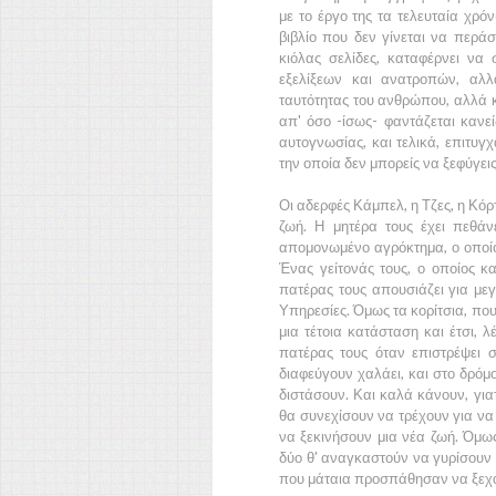
με το έργο της τα τελευταία χρόν
βιβλίο που δεν γίνεται να περάσ
κιόλας σελίδες, καταφέρνει να
εξελίξεων και ανατροπών, αλλ
ταυτότητας του ανθρώπου, αλλά κ
απ' όσο -ίσως- φαντάζεται κανεί
αυτογνωσίας, και τελικά, επιτυγ
την οποία δεν μπορείς να ξεφύγει
Οι αδερφές Κάμπελ, η Τζες, η Κόρτ
ζωή. Η μητέρα τους έχει πεθάνε
απομονωμένο αγρόκτημα, ο οποίος
Ένας γείτονάς τους, ο οποίος και
πατέρας τους απουσιάζει για μεγ
Υπηρεσίες. Όμως τα κορίτσια, πο
μια τέτοια κατάσταση και έτσι, 
πατέρας τους όταν επιστρέψει σ
διαφεύγουν χαλάει, και στο δρόμ
διστάσουν. Και καλά κάνουν, γιατ
θα συνεχίσουν να τρέχουν για να
να ξεκινήσουν μια νέα ζωή. Όμως
δύο θ' αναγκαστούν να γυρίσουν 
που μάταια προσπάθησαν να ξεχ