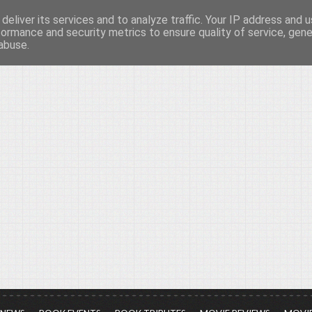
deliver its services and to analyze traffic. Your IP address and 
νών...
formance and security metrics to ensure quality of service, gen
abuse.
ια τον πολιτισμό, σε κάθε του μορφή και έκταση...