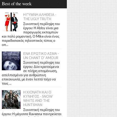
Best of the week
Η ΓΥΜΝΗ ΑΛΗΘΕΙΑ -
THE UGLY TRUTH
Συνοπτική περίληψη του
έργου: Η Abby είναι μια
παραγωγός εκπομπών
και πολύ ρομαντική. Ο Mike είναι ένας
παραδοσιακός τηλεοπτικός τύπος ο
οπ...
ΕΝΑ ΕΡΩΤΙΚΟ ΑΣΜΑ -
UN CHANT D' AMOUR
Συνοπτική περίληψη του
έργου: Δύο κρατούμενοι
σε πλήρη απομόνωση,
απελπισμένοι για ανθρώπινη
επικοινωνία, με έναν λεπτό τοίχο να
τους ...
Η ΧΙΟΝΑΤΗ ΚΑΙ Ο
ΚΥΝΗΓΟΣ - SNOW
WHITE AND THE
HUNTSMAN
Συνοπτική περίληψη του
έργου: Η μάγισσα Ravenna παντρεύεται