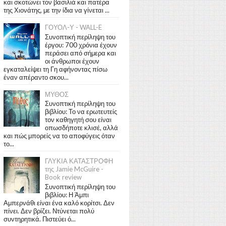
και σκοτώνει τον βασιλιά και πατέρα
της Χιονάτης, με την ίδια να γίνεται ...
ΓΟΥΟΛ-Υ - WALL-E
Συνοπτική περίληψη του
έργου: 700 χρόνια έχουν
περάσει από σήμερα και
οι άνθρωποι έχουν
εγκαταλείψει τη Γη αφήνοντας πίσω
έναν απέραντο σκου...
ΜΥΘΟΣ
Συνοπτική περίληψη του
βιβλίου: Το να ερωτευτείς
τον καθηγητή σου είναι
οπωσδήποτε κλισέ, αλλά
και πώς μπορείς να το αποφύγεις όταν
το...
ΓΛΥΚΙΑ ΚΑΤΑΣΤΡΟΦΗ
της Jamie McGuire -
Book review
Συνοπτική περίληψη του
βιβλίου: Η Άμπι
Αμπερνάθι είναι ένα καλό κορίτσι. Δεν
πίνει. Δεν βρίζει. Ντύνεται πολύ
συντηρητικά. Πιστεύει ό...