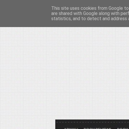
This site uses cookies from Google to 
Το μεγαλείο των Τεχ
are shared with Google along with per
statistics, and to detect and address 
Είμαστε πάντα εδώ για να μιλάμε γ