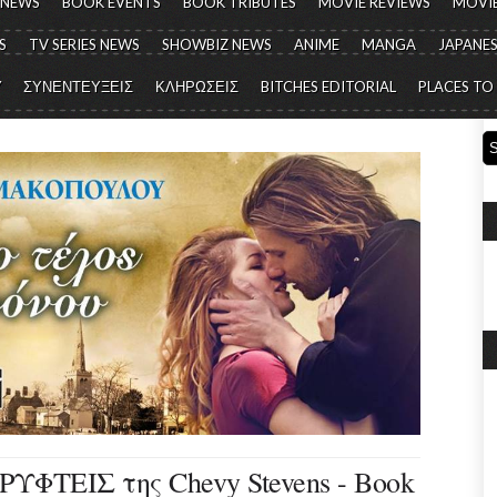
 NEWS
BOOK EVENTS
BOOK TRIBUTES
MOVIE REVIEWS
MOVIE
S
TV SERIES NEWS
SHOWBIZ NEWS
ANIME
MANGA
JAPANES
Y
ΣΥΝΕΝΤΕΥΞΕΙΣ
ΚΛΗΡΩΣΕΙΣ
BITCHES EDITORIAL
PLACES TO
ΤΕΙΣ της Chevy Stevens - Book