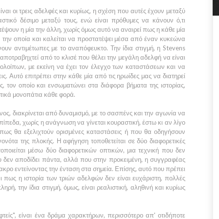
ίναι οι τρεις αδελφές και κυρίως, η σχέση που αυτές έχουν μεταξύ
αστικό δέσιμο μεταξύ τους, ενώ είναι πρόθυμες να κάνουν ό,τι
έψουν η μία την άλλη, χωρίς όμως αυτό να αναιρεί πως η κάθε μία
α, την οποία και καλείται να προστατέψει μέσα από έναν κυκεώνα
υν αντιμέτωπες με το αναπόφευκτο. Την ίδια στιγμή, η Stevens
αποτραβηχτεί από το κλισέ που θέλει την μεγάλη αδελφή να είναι
ολοίπων, με εκείνη να έχει τον έλεγχο των καταστάσεων και να
ις. Αυτό επιτρέπει στην κάθε μία από τις ηρωίδες μας να διατηρεί
, τον οποίο και ενσωματώνει στα διάφορα βήματα της ιστορίας,
ετικά μονοπάτια κάθε φορά.
νος, διακρίνεται από δυναμισμό, με το σασπένς και την αγωνία να
ίπεδα, χωρίς η ανάγνωση να γίνεται κουραστική, έστω κι αν λίγο
 πως θα εξελιχτούν ορισμένες καταστάσεις ή που θα οδηγήσουν
ονότα της πλοκής. Η αφήγηση τοποθετείται σε δύο διαφορετικές
οποιείται μέσω δύο διαφορετικών οπτικών, μια τεχνική που δεν
που δεν αποδίδει πάντα, αλλά που στην προκειμένη, η συγγραφέας
ακρο εντείνοντας την ένταση στα σημεία. Επίσης, αυτό που πρέπει
 πως η ιστορία των τριών αδελφών δεν είναι ευχάριστη, πολλές
ληρή, την ίδια στιγμή, όμως, είναι ρεαλιστική, αληθινή και κυρίως
τείς", είναι ένα δράμα χαρακτήρων, περισσότερο απ' οτιδήποτε