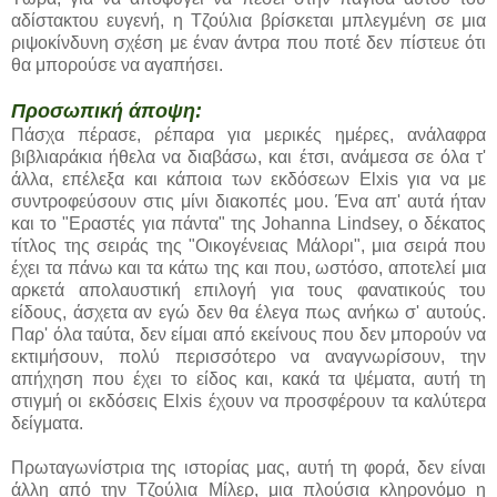
αδίστακτου ευγενή, η Τζούλια βρίσκεται μπλεγμένη σε μια
ριψοκίνδυνη σχέση με έναν άντρα που ποτέ δεν πίστευε ότι
θα μπορούσε να αγαπήσει.
Προσωπική άποψη:
Πάσχα πέρασε, ρέπαρα για μερικές ημέρες, ανάλαφρα
βιβλιαράκια ήθελα να διαβάσω, και έτσι, ανάμεσα σε όλα τ'
άλλα, επέλεξα και κάποια των εκδόσεων Elxis για να με
συντροφεύσουν στις μίνι διακοπές μου. Ένα απ' αυτά ήταν
και το "Εραστές για πάντα" της Johanna Lindsey, ο δέκατος
τίτλος της σειράς της "Οικογένειας Μάλορι", μια σειρά που
έχει τα πάνω και τα κάτω της και που, ωστόσο, αποτελεί μια
αρκετά απολαυστική επιλογή για τους φανατικούς του
είδους, άσχετα αν εγώ δεν θα έλεγα πως ανήκω σ' αυτούς.
Παρ' όλα ταύτα, δεν είμαι από εκείνους που δεν μπορούν να
εκτιμήσουν, πολύ περισσότερο να αναγνωρίσουν, την
απήχηση που έχει το είδος και, κακά τα ψέματα, αυτή τη
στιγμή οι εκδόσεις Elxis έχουν να προσφέρουν τα καλύτερα
δείγματα.
Πρωταγωνίστρια της ιστορίας μας, αυτή τη φορά, δεν είναι
άλλη από την Τζούλια Μίλερ, μια πλούσια κληρονόμο η