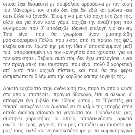
οποία έχει δεσμευτεί με συμβόλαιο αρραβώνα με τον κόμη
του Μάνφορντ, τον οποίο δεν έχει δει εδώ και χρόνια -και
ούτε θέλει να ξαναδεί. Έτοιμη για μια νέα αρχή στη ζωή της,
αλλά και για έναν καλό γάμο, αρχίζει την αναζήτηση που
συντρόφου που θ' αποδειχθεί ιδανική επιλογή για εκείνη.
Τότε είναι που θα γνωρίσει έναν μυστηριώδη
μασκοφορεμένο Γάλλο, που εκτός από το πρώτο της φιλί,
κλέβει και τον έρωτά της, με την ίδια ν' αποκτά εμμονή μαζί
του, αποφασισμένη να τον κυνηγήσει όσο χρειαστεί για να
τον κατακτήσει. Βέβαια, αυτό που δεν έχει υπολογίσει, είναι
την πραγματική του ταυτότητα, που είναι πολύ διαφορετική
απ' αυτό που αρχικά πίστευε, και που θα την φέρει
αντιμέτωπα τα διλήμματα της καρδιάς και της λογικής της.
Αρκετά ευχάριστο στην ανάγνωσή του, παρά τα όποια κλισέ
στα οποία υποπέφτει -πράγμα δύσκολο, έτσι κι αλλιώς, ν'
αποφύγει ένα βιβλίο του είδους αυτού-, το "Εραστές για
πάντα" καταφέρνει να ζωντανέψει το κλίμα της εποχής στην
οποία διαδραματίζονται τα γεγονότα του. Παράλληλα, μας
συστήνει χαρακτήρες οι οποίοι αποδεικνύονται αρκετά
οικείοι σε εμάς, γεγονός που μας επιτρέπει να ταυτιστούμε
μαζί τους, αλλά και να διασκεδάσουμε με τα κωμικοτραγικά