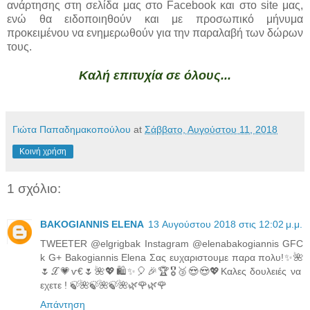
ανάρτησης στη σελίδα μας στο Facebook και στο site μας,
ενώ θα ειδοποιηθούν και με προσωπικό μήνυμα
προκειμένου να ενημερωθούν για την παραλαβή των δώρων
τους.
Καλή επιτυχία σε όλους...
Γιώτα Παπαδημακοπούλου
at
Σάββατο, Αυγούστου 11, 2018
Κοινή χρήση
1 σχόλιο:
BAKOGIANNIS ELENA
13 Αυγούστου 2018 στις 12:02 μ.μ.
TWEETER @elgrigbak Instagram @elenabakogiannis GFC
k G+ Bakogiannis Elena Σας ευχαριστουμε παρα πολυ!✨🌺
🌷ℒ💗ѵ€🌷🌺💖🛍️✨🎈🎉🏆🎖️🥉😍😍💖Καλες δουλειές να
εχετε ! 🍃🌺🍃🌺🍃🌺🌿🌹🌿🌹
Απάντηση