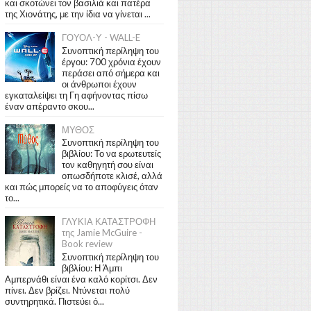
και σκοτώνει τον βασιλιά και πατέρα
της Χιονάτης, με την ίδια να γίνεται ...
ΓΟΥΟΛ-Υ - WALL-E
Συνοπτική περίληψη του
έργου: 700 χρόνια έχουν
περάσει από σήμερα και
οι άνθρωποι έχουν
εγκαταλείψει τη Γη αφήνοντας πίσω
έναν απέραντο σκου...
ΜΥΘΟΣ
Συνοπτική περίληψη του
βιβλίου: Το να ερωτευτείς
τον καθηγητή σου είναι
οπωσδήποτε κλισέ, αλλά
και πώς μπορείς να το αποφύγεις όταν
το...
ΓΛΥΚΙΑ ΚΑΤΑΣΤΡΟΦΗ
της Jamie McGuire -
Book review
Συνοπτική περίληψη του
βιβλίου: Η Άμπι
Αμπερνάθι είναι ένα καλό κορίτσι. Δεν
πίνει. Δεν βρίζει. Ντύνεται πολύ
συντηρητικά. Πιστεύει ό...