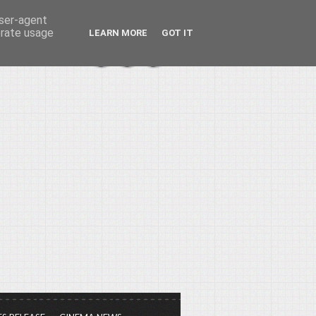
user-agent
erate usage
LEARN MORE
GOT IT