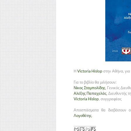
Η
Victoria Hislop
στην Αθήνα, για 
Για το βιβλίο θα μιλήσουν:
Νίκος Σταμπολίδης
, Γενικός Διευ
Αλέξης Παπαχελάς
, Διευθυντής
Victoria Hislop
, συγγραφέας
Αποσπάσματα θα διαβάσουν οι
Λογοθέτης
.