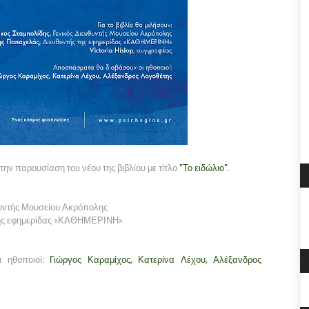
την παρουσίαση του νέου της βιβλίου με τίτλο
"Το ειδώλιο"
.
θυντής Μουσείου Ακρόπολης
 της εφημερίδας «ΚΑΘΗΜΕΡΙΝΗ»
 ηθοποιοί:
Γιώργος Καραμίχος, Κατερίνα Λέχου, Αλέξανδρος