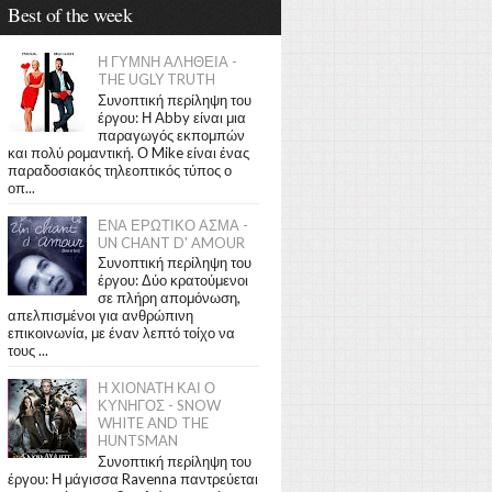
Best of the week
Η ΓΥΜΝΗ ΑΛΗΘΕΙΑ -
THE UGLY TRUTH
Συνοπτική περίληψη του
έργου: Η Abby είναι μια
παραγωγός εκπομπών
και πολύ ρομαντική. Ο Mike είναι ένας
παραδοσιακός τηλεοπτικός τύπος ο
οπ...
ΕΝΑ ΕΡΩΤΙΚΟ ΑΣΜΑ -
UN CHANT D' AMOUR
Συνοπτική περίληψη του
έργου: Δύο κρατούμενοι
σε πλήρη απομόνωση,
απελπισμένοι για ανθρώπινη
επικοινωνία, με έναν λεπτό τοίχο να
τους ...
Η ΧΙΟΝΑΤΗ ΚΑΙ Ο
ΚΥΝΗΓΟΣ - SNOW
WHITE AND THE
HUNTSMAN
Συνοπτική περίληψη του
έργου: Η μάγισσα Ravenna παντρεύεται