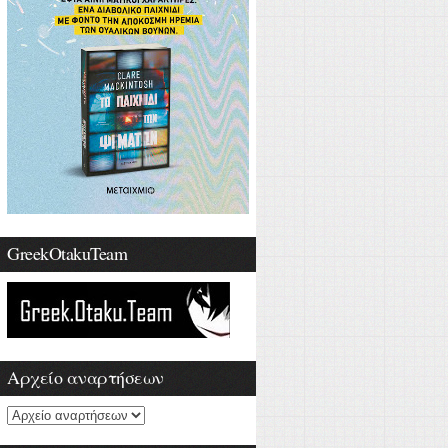
GreekOtakuTeam
Αρχείο αναρτήσεων