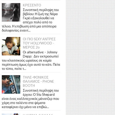
ΚΡΕΣΕΝΤΟ
Συνοπτική περίληψη του
βιβλίου: Η ζωή της Νόρα
Γκρέι εξακολουθεί να
απέχει πολύ από το
τέλειο. Η επιβίωση από μια απόπειρα
δολοφονίας εναντ...
ΟΙ ΠΙΟ SEXY ΑΝΤΡΕΣ
ΤΟΥ HOLLYWOOD -
ΜΕΡΟΣ 2ο
Οι alternative: - Johnny
Depp: Δεν εκπροσωπεί
του κλασσικούς ωραίους σε καμία
περίπτωση όμως έχει αυτό το κάτι. Πείτε
το τύπο, πείτε τ...
ΤΗΛΕ-ΦΟΝΙΚΟΣ
ΘΑΛΑΜΟΣ - PHONE
BOOTH
Συνοπτική περίληψη του
έργου: Ο Stu Shepard
είναι ένας καλλιτεχνικός μάνατζερ που
χάρη στο ταλέντο στα ψέματα
καταφέρνει όχι μόνο να επιβιώ...