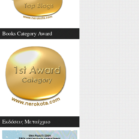
Books Category Award
Εκδόσεις Μεταίχμιο