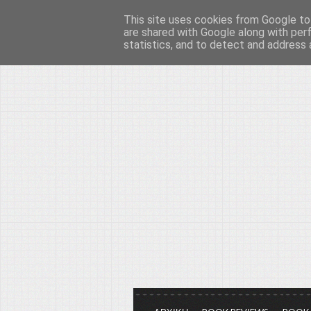
This site uses cookies from Google to 
Το μεγαλείο των Τεχ
are shared with Google along with per
statistics, and to detect and address 
Είμαστε πάντα εδώ για να μιλάμε γ