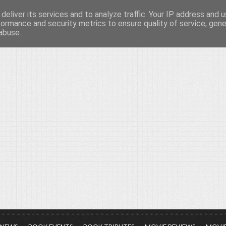
deliver its services and to analyze traffic. Your IP address and 
νών...
formance and security metrics to ensure quality of service, gen
abuse.
ια τον πολιτισμό, σε κάθε του μορφή και έκταση...