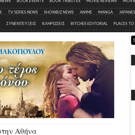
 NEWS
BOOK EVENTS
BOOK TRIBUTES
MOVIE REVIEWS
MOVIE
S
TV SERIES NEWS
SHOWBIZ NEWS
ANIME
MANGA
JAPANES
Y
ΣΥΝΕΝΤΕΥΞΕΙΣ
ΚΛΗΡΩΣΕΙΣ
BITCHES EDITORIAL
PLACES TO
 στην Αθήνα