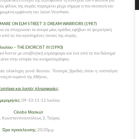
ισπρακτική επιτυχία της εξασφάλισε τη συνέχεια του franchise για
ς φίλους της σειράς παραμένει μέχρι σήμερα η πιο σκοτεινή και
ρωμένη εμφάνιση του Jason Voorhees.
HTMARE ON ELM STREET 3: DREAM WARRIORS (1987)
ια να στοιχειώσει τα όνειρα μίας ομάδας εφήβων σε ψυχιατρική
α από τις πιο αγαπημένες ταινίες της σειράς.
Ιουλίου – THE EXORCIST III (1990)
ό horror με υποβλητική ατμόσφαιρα και ένα από τα πιο διάσημα
cares στην ιστορία του κινηματογράφου.
μία ολόκληρη γενιά θεατών. Τέσσερις βραδιές όπου η νοσταλγία
νοιχτό ουρανό της Αθήνας.
ισιτήρια και λοιπές πληροφορίες:
μερομηνίες:
09-10-11-12 Ιουλίου
Cinobo Μασκώτ
. Κωνσταντινουπόλεως 2, Ταύρος
Ώρα προσελευσης:
20:30μ.μ.