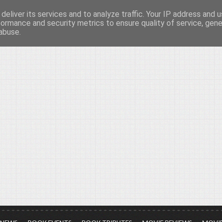
deliver its services and to analyze traffic. Your IP address and 
νών...
formance and security metrics to ensure quality of service, gen
abuse.
ια τον πολιτισμό, σε κάθε του μορφή και έκταση...