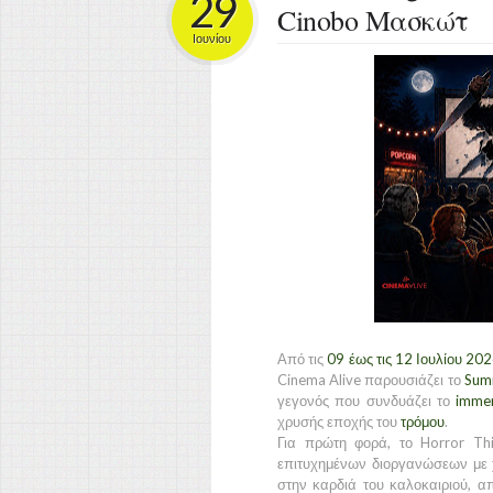
29
Cinobo Μασκώτ
Ιουνίου
Από τις
09 έως τις 12 Ιουλίου 20
Cinema Alive παρουσιάζει το
Summ
γεγονός που συνδυάζει το
immer
χρυσής εποχής του
τρόμου
.
Για πρώτη φορά, το Horror Th
επιτυχημένων διοργανώσεων με χ
στην καρδιά του καλοκαιριού, απ