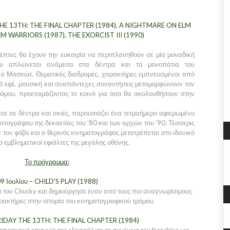
 THE 13TH: THE FINAL CHAPTER (1984), A NIGHTMARE ON ELM
M WARRIORS (1987), THE EXORCIST III (1990)
έπτες θα έχουν την ευκαιρία να περιπλανηθούν σε μία μοναδική
που απλώνεται ανάμεσα στα δέντρα και τα μονοπάτια του
o Μασκώτ. Θεματικές διαδρομές, χαρακτήρες εμπνευσμένοι από
ικά εφέ, μουσική και αναπάντεχες συναντήσεις μεταμορφώνουν τον
όμου, προετοιμάζοντας το κοινό για όσα θα ακολουθήσουν στην
α σε δέντρα και σκιές, παρουσιάζει ένα τετραήμερο αφιερωμένο
ατογράφου της δεκαετίας του ’80 και των αρχών του ’90. Τέσσερις
τον φόβο και ο θερινός κινηματογράφος μετατρέπεται στο ιδανικό
ο εμβληματικοί εφιάλτες της μεγάλης οθόνης.
Το πρόγραμμα:
9 Ιουλίου – CHILD'S PLAY (1988)
ο τον Chucky και δημιούργησε έναν από τους πιο αναγνωρίσιμους
ρακτήρες στην ιστορία του κινηματογραφικού τρόμου.
FRIDAY THE 13TH: THE FINAL CHAPTER (1984)