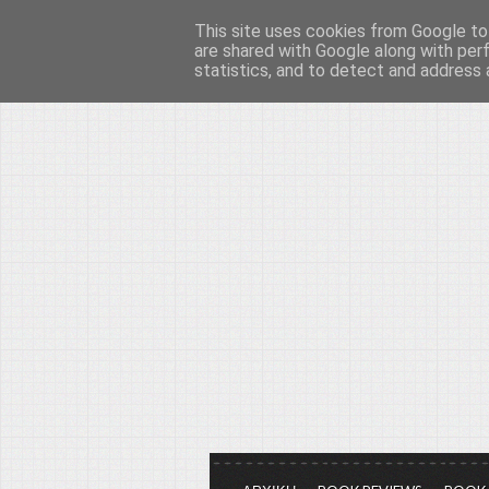
This site uses cookies from Google to 
Το μεγαλείο των Τεχ
are shared with Google along with per
statistics, and to detect and address 
Είμαστε πάντα εδώ για να μιλάμε γ