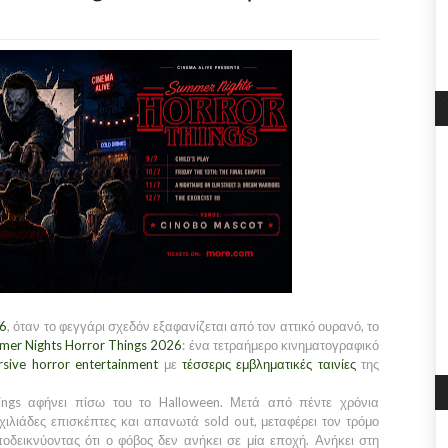
26
, όταν το φεγγάρι σχεδόν εξαφανίζεται από τον αττικό ουρανό, το
er Nights Horror Things 2026
: ένα τετραήμερο κινηματογραφικό
sive horror entertainment
με
τέσσερις εμβληματικές ταινίες
της
ings αφήνει πίσω του το Halloween. Μετά από πέντε χρόνια
ιλιάδες επισκέπτες και απανωτά sold out, μεταφέρει τον τρόμο
οδεικνύοντας ότι ο φόβος δεν ανήκει σε μία εποχή. Ανήκει στη