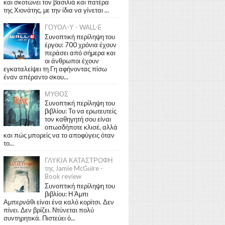
και σκοτώνει τον βασιλιά και πατέρα
της Χιονάτης, με την ίδια να γίνεται ...
ΓΟΥΟΛ-Υ - WALL-E
Συνοπτική περίληψη του
έργου: 700 χρόνια έχουν
περάσει από σήμερα και
οι άνθρωποι έχουν
εγκαταλείψει τη Γη αφήνοντας πίσω
έναν απέραντο σκου...
ΜΥΘΟΣ
Συνοπτική περίληψη του
βιβλίου: Το να ερωτευτείς
τον καθηγητή σου είναι
οπωσδήποτε κλισέ, αλλά
και πώς μπορείς να το αποφύγεις όταν
το...
ΓΛΥΚΙΑ ΚΑΤΑΣΤΡΟΦΗ
της Jamie McGuire -
Book review
Συνοπτική περίληψη του
βιβλίου: Η Άμπι
Αμπερνάθι είναι ένα καλό κορίτσι. Δεν
πίνει. Δεν βρίζει. Ντύνεται πολύ
συντηρητικά. Πιστεύει ό...