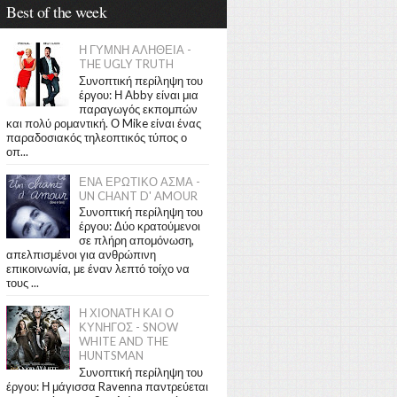
Best of the week
Η ΓΥΜΝΗ ΑΛΗΘΕΙΑ -
THE UGLY TRUTH
Συνοπτική περίληψη του
έργου: Η Abby είναι μια
παραγωγός εκπομπών
και πολύ ρομαντική. Ο Mike είναι ένας
παραδοσιακός τηλεοπτικός τύπος ο
οπ...
ΕΝΑ ΕΡΩΤΙΚΟ ΑΣΜΑ -
UN CHANT D' AMOUR
Συνοπτική περίληψη του
έργου: Δύο κρατούμενοι
σε πλήρη απομόνωση,
απελπισμένοι για ανθρώπινη
επικοινωνία, με έναν λεπτό τοίχο να
τους ...
Η ΧΙΟΝΑΤΗ ΚΑΙ Ο
ΚΥΝΗΓΟΣ - SNOW
WHITE AND THE
HUNTSMAN
Συνοπτική περίληψη του
έργου: Η μάγισσα Ravenna παντρεύεται