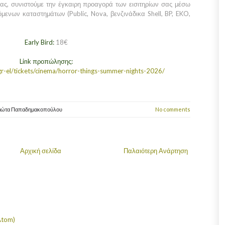
ας, συνιστούμε την έγκαιρη προαγορά των εισιτηρίων σας μέσω
μενων καταστημάτων (Public, Nova, βενζινάδικα Shell, BP, EKO,
Early Bird:
18€
Link προπώλησης:
r-el/tickets/cinema/horror-things-summer-nights-2026/
ιώτα Παπαδημακοπούλου
No comments
Αρχική σελίδα
Παλαιότερη Ανάρτηση
Atom)