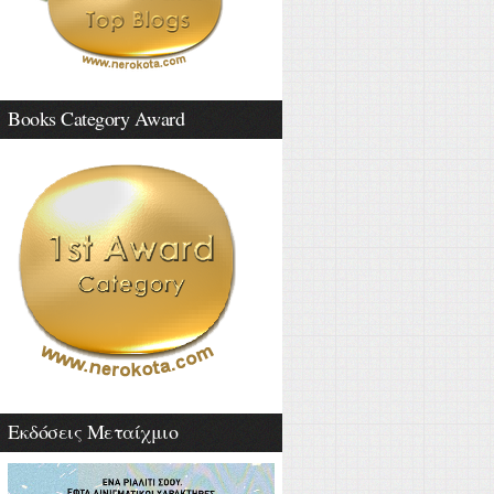
Books Category Award
Εκδόσεις Μεταίχμιο