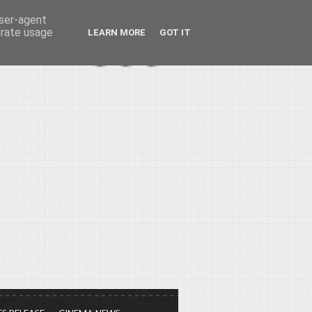
user-agent
erate usage
LEARN MORE
GOT IT