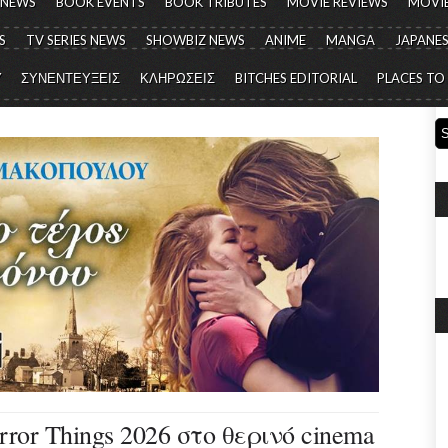
 NEWS
BOOK EVENTS
BOOK TRIBUTES
MOVIE REVIEWS
MOVIE
S
TV SERIES NEWS
SHOWBIZ NEWS
ANIME
MANGA
JAPANES
Y
ΣΥΝΕΝΤΕΥΞΕΙΣ
ΚΛΗΡΩΣΕΙΣ
BITCHES EDITORIAL
PLACES TO
ror Things 2026 στο θερινό cinema