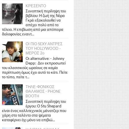
ΚΡΕΣΕΝΤΟ
Συνοπτική περίληψη του
βιβλίου: Η ζωή της Νόρα
Γκρέι εξακολουθεί να
απέχει πολύ από το
τέλειο. Η επιβίωση από μια απόπειρα
δολοφονίας εναντ...
ΟΙ ΠΙΟ SEXY ΑΝΤΡΕΣ
ΤΟΥ HOLLYWOOD -
ΜΕΡΟΣ 2ο
Οι alternative: - Johnny
Depp: Δεν εκπροσωπεί
του κλασσικούς ωραίους σε καμία
περίπτωση όμως έχει αυτό το κάτι. Πείτε
το τύπο, πείτε τ...
ΤΗΛΕ-ΦΟΝΙΚΟΣ
ΘΑΛΑΜΟΣ - PHONE
BOOTH
Συνοπτική περίληψη του
έργου: Ο Stu Shepard
είναι ένας καλλιτεχνικός μάνατζερ που
χάρη στο ταλέντο στα ψέματα
καταφέρνει όχι μόνο να επιβιώ...