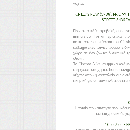
νύχτα.
CHILD'S PLAY (1988), FRIDAY
STREET 3: DREA
Πριν από κάθε προβολή, οι επισκ
immersive horror εμπειρία 
καταπράσινου πάρκου του Cinob
εμβληματικές ταινίες τρόμου, ειδ
χώρο σε ένα ζωντανό σκηνικό τρ
οθόνη.
Το Cinema Alive κρυμμένο ανάμεσ
στη χρυσή εποχή του horror κινημ
νύχτες όπου η νοσταλγία συναντά 
σκηνικό για να ζωντανέψουν οι πι
0
Η ταινία που σύστησε στον κόσμ
και διαχρονικούς χα
10 Ιουλίου – 