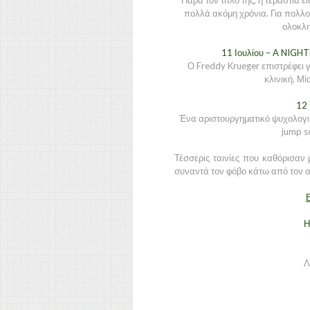
Παρά τον τίτλο της, η τεράστια ε
πολλά ακόμη χρόνια. Για πολλού
ολοκλη
11 Ιουλίου – A NIG
Ο Freddy Krueger επιστρέφει γ
κλινική. Μί
12 
Ένα αριστουργηματικό ψυχολογικ
jump s
Τέσσερις ταινίες που καθόρισαν 
συναντά τον φόβο κάτω από τον α
Ε
Η
Λ