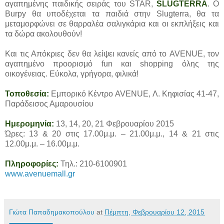
αγαπημένης παιδικής σειράς του STAR,
SLUGTERRA
. Ο
Burpy θα υποδέχεται τα παιδιά στην Slugterra, θα τα
μεταμορφώνει σε θαρραλέα σαλιγκάρια και οι εκπλήξεις και
τα δώρα ακολουθούν!
Και τις Απόκριες δεν θα λείψει κανείς από το AVENUE, τον
αγαπημένο προορισμό fun και shopping όλης της
οικογένειας. Εύκολα, γρήγορα, φιλικά!
Τοποθεσία:
Εμπορικό Κέντρο AVENUE, Λ. Κηφισίας 41-47,
Παράδεισος Αμαρουσίου
Ημερομηνία:
13, 14, 20, 21 Φεβρουαρίου 2015
Ώρες: 13 & 20 στις 17.00μ.μ. – 21.00μ.μ., 14 & 21 στις
12.00μ.μ. – 16.00μ.μ.
Πληροφορίες:
Τηλ.: 210-6100901
www.avenuemall.gr
Γιώτα Παπαδημακοπούλου
at
Πέμπτη, Φεβρουαρίου 12, 2015