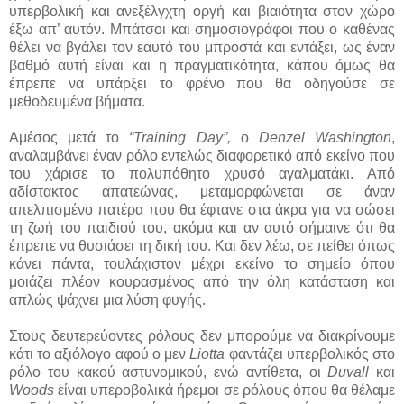
υπερβολική και ανεξέλγχτη οργή και βιαιότητα στον χώρο
έξω απ’ αυτόν. Μπάτσοι και σημοσιογράφοι που ο καθένας
θέλει να βγάλει τον εαυτό του μπροστά και εντάξει, ως έναν
βαθμό αυτή είναι και η πραγματικότητα, κάπου όμως θα
έπρεπε να υπάρξει το φρένο που θα οδηγούσε σε
μεθοδευμένα βήματα.
Αμέσος μετά το
“Training Day”,
ο
Denzel Washington
,
αναλαμβάνει έναν ρόλο εντελώς διαφορετικό από εκείνο που
του χάρισε το πολυπόθητο χρυσό αγαλματάκι. Από
αδίστακτος απατεώνας, μεταμορφώνεται σε άναν
απελπισμένο πατέρα που θα έφτανε στα άκρα για να σώσει
τη ζωή του παιδιού του, ακόμα και αν αυτό σήμαινε ότι θα
έπρεπε να θυσιάσει τη δική του. Και δεν λέω, σε πείθει όπως
κάνει πάντα, τουλάχιστον μέχρι εκείνο το σημείο όπου
μοιάζει πλέον κουρασμένος από την όλη κατάσταση και
απλώς ψάχνει μια λύση φυγής.
Στους δευτερεύοντες ρόλους δεν μπορούμε να διακρίνουμε
κάτι το αξιόλογο αφού ο μεν
Liotta
φαντάζει υπερβολικός στο
ρόλο του κακού αστυνομικού, ενώ αντίθετα, οι
Duvall
και
Woods
είναι υπεροβολικά ήρεμοι σε ρόλους όπου θα θέλαμε