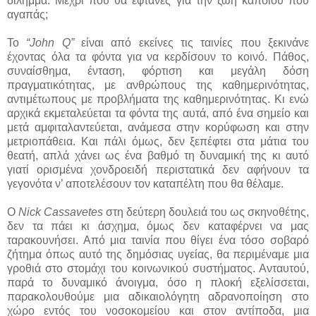
δίλημμα. Μέχρι που θα έφτανες για την ζωή κάποιου που
αγαπάς;
Το
“John Q”
είναι από εκείνες τις ταινίες που ξεκινάνε
έχοντας όλα τα φόντα για να κερδίσουν το κοινό. Πάθος,
συναίσθημα, ένταση, φόρτιση και μεγάλη δόση
πραγματικότητας, με ανθρώπους της καθημερινότητας,
αντιμέτωπους με προβλήματα της καθημερινότητας. Κι ενώ
αρχικά εκμεταλεύεται τα φόντα της αυτά, από ένα σημείο και
μετά αμφιταλαντεύεται, ανάμεσα στην κορύφωση και στην
μετριοπάθεια. Και πάλι όμως, δεν ξεπέφτει στα μάτια του
θεατή, απλά χάνει ως ένα βαθμό τη δυναμική της κι αυτό
γιατί ορισμένα χονδροειδή περιστατικά δεν αφήνουν τα
γεγονότα ν’ αποτελέσουν τον καταπέλτη που θα θέλαμε.
Ο
Nick Cassavetes
στη δεύτερη δουλειά του ως σκηνοθέτης,
δεν τα πάει κι άσχημα, όμως δεν καταφέρνει να μας
ταρακουνήσει. Από μια ταινία που θίγει ένα τόσο σοβαρό
ζήτημα όπως αυτό της δημόσιας υγείας, θα περιμέναμε μια
γροθιά στο στομάχι του κοινωνικού συστήματος. Ανταυτού,
παρά το δυναμικό άνοιγμα, όσο η πλοκή εξελίσσεται,
παρακολουθούμε μια αδικαιολόγητη αδρανοποίηση στο
χώρο εντός του νοσοκομείου και στον αντίποδα, μια