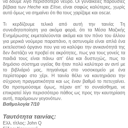
να δούμε λίγο περισσότερο νεύρο. Οι γυναικείες παρουσίες
βέβαια των
Heche
και
Elise,
είναι σαφώς καλύτερες, χωρίς
αυτό όμως να σημαίνει ότι θα τους χαρίζαμε και oscar.
Τι κερδίζουμε τελικά από αυτή την ταινία; Τη
συνειδητοποίηση για ακόμα φορά, ότι τα Μέσα Μαζικής
Ενημέρωσης εκμεταλεύονται ακόμα και τον πόνο του άλλου
για μερικά νούμερα παραπάνο, η αστυνομία είναι απλά ένα
εκτελεστικό όργανο που για να καλύψει την ανικανότητά της
δεν διστάζει να προβεί σε ακρότητες, πως για τους γονείς τα
παιδιά τους είναι πάνω απ’ όλα και δυστυχώς, πως το
δημόσιο σύστημα υγείας θα ήταν πολύ καλύτερο αν αντί με
το βιβλιάριό μας, πηγαίναμε στο νοσοκομείο με ένα
περίστορφο στο χέρι. Η ταινία θέλει να καυτηριάσει την
σύχρονη πραγματικότητα και ως έναν βαθμό το πετυχαίνει.
Θα προτιμούσαμε όμως, πέραν απ’ το συναίσθημα, νε
επικρατεί λίγο περισσότερο πάθος ως προς την καυτηρίαση
αυτή, παρόμοιων γεγονότων.
Βαθμολογία 7/10
Ταυτότητα ταινίας:
Ελλ. τίτλος: John Q