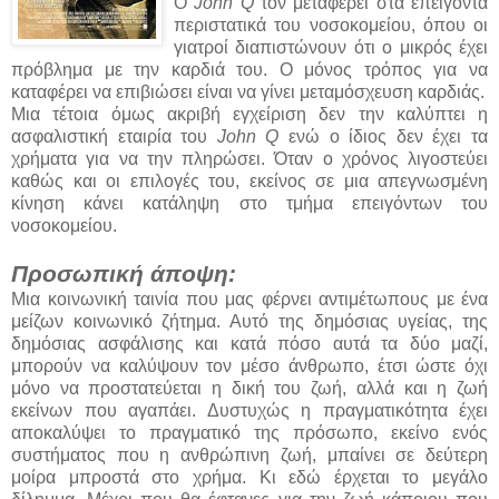
Ο
John Q
τον μεταφέρει στα επείγοντα
περιστατικά του νοσοκομείου, όπου οι
γιατροί διαπιστώνουν ότι ο μικρός έχει
πρόβλημα με την καρδιά του. Ο μόνος τρόπος για να
καταφέρει να επιβιώσει είναι να γίνει μεταμόσχευση καρδιάς.
Μια τέτοια όμως ακριβή εγχείριση δεν την καλύπτει η
ασφαλιστική εταιρία του
John Q
ενώ ο ίδιος δεν έχει τα
χρήματα για να την πληρώσει. Όταν ο χρόνος λιγοστεύει
καθώς και οι επιλογές του, εκείνος σε μια απεγνωσμένη
κίνηση κάνει κατάληψη στο τμήμα επειγόντων του
νοσοκομείου.
Προσωπική άποψη:
Μια κοινωνική ταινία που μας φέρνει αντιμέτωπους με ένα
μείζων κοινωνικό ζήτημα. Αυτό της δημόσιας υγείας, της
δημόσιας ασφάλισης και κατά πόσο αυτά τα δύο μαζί,
μπορούν να καλύψουν τον μέσο άνθρωπο, έτσι ώστε όχι
μόνο να προστατεύεται η δική του ζωή, αλλά και η ζωή
εκείνων που αγαπάει. Δυστυχώς η πραγματικότητα έχει
αποκαλύψει το πραγματικό της πρόσωπο, εκείνο ενός
συστήματος που η ανθρώπινη ζωή, μπαίνει σε δεύτερη
μοίρα μπροστά στο χρήμα. Κι εδώ έρχεται το μεγάλο