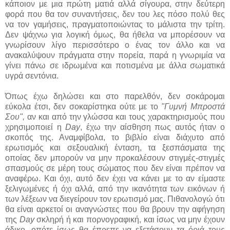
κάποιον με μια πρώτη ματιά αλλά σίγουρα, στην δεύτερη
φορά που θα τον συναντήσεις, δεν του λες πόσο πολύ θες
να τον γαμήσεις, πραγματοποιώντας το μάλιστα την τρίτη.
Δεν ψάχνω για λογική όμως, θα ήθελα να μπορέσουν να
γνωρίσουν λίγο περισσότερο ο ένας τον άλλο και να
ανακαλύψουν πράγματα στην πορεία, παρά η γνωριμία να
γίνει πάνω σε ιδρωμένα και ποτισμένα με άλλα σωματικά
υγρά σεντόνια.
Όπως έχω δηλώσει και στο παρελθόν, δεν σοκάρομαι
εύκολα έτσι, δεν σοκαρίστηκα ούτε με το
"Γυμνή Μπροστά
Σου",
αν και από την γλώσσα και τους χαρακτηρισμούς που
χρησιμοποιεί η
Day
, έχω την αίσθηση πως αυτός ήταν ο
σκοπός της. Αναμφίβολα, το βιβλίο είναι διάχυτο από
ερωτισμός και σεξουαλική ένταση, τα ξεσπάσματα της
οποίας δεν μπορούν να μην προκαλέσουν στιγμές-στιγμές
σπασμούς σε μέρη τους σώματος που δεν είναι πρέπον να
αναφέρω. Και όχι, αυτό δεν έχει να κάνει με το αν είμαστε
ξελιγωμένες ή όχι αλλά, από την ικανότητα των εικόνων ή
των λέξεων να διεγείρουν τον ερωτισμό μας. Πιθανολογώ ότι
θα είναι αρκετοί οι αναγνώστες που θα βρουν την αφήγηση
της
Day
σκληρή ή και πορνογραφική, και ίσως να μην έχουν
άδικο, οπότε ίσως θα έπρεπε να εξετάσουν τα όριά τους