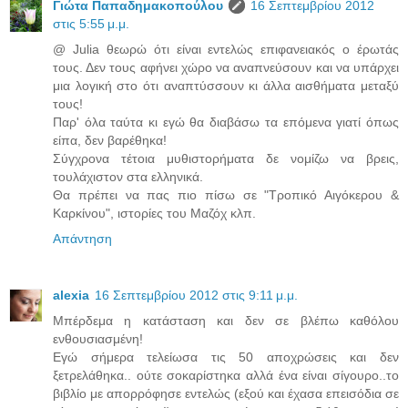
Γιώτα Παπαδημακοπούλου
16 Σεπτεμβρίου 2012
στις 5:55 μ.μ.
@ Julia θεωρώ ότι είναι εντελώς επιφανειακός ο έρωτάς
τους. Δεν τους αφήνει χώρο να αναπνεύσουν και να υπάρχει
μια λογική στο ότι αναπτύσσουν κι άλλα αισθήματα μεταξύ
τους!
Παρ' όλα ταύτα κι εγώ θα διαβάσω τα επόμενα γιατί όπως
είπα, δεν βαρέθηκα!
Σύγχρονα τέτοια μυθιστορήματα δε νομίζω να βρεις,
τουλάχιστον στα ελληνικά.
Θα πρέπει να πας πιο πίσω σε "Τροπικό Αιγόκερου &
Καρκίνου", ιστορίες του Μαζόχ κλπ.
Απάντηση
alexia
16 Σεπτεμβρίου 2012 στις 9:11 μ.μ.
Μπέρδεμα η κατάσταση και δεν σε βλέπω καθόλου
ενθουσιασμένη!
Εγώ σήμερα τελείωσα τις 50 αποχρώσεις και δεν
ξετρελάθηκα.. ούτε σοκαρίστηκα αλλά ένα είναι σίγουρο..το
βιβλίο με απορρόφησε εντελώς (εξού και έχασα επεισόδια σε