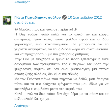
Απάντηση
Γιώτα Παπαδημακοπούλου
10 Σεπτεμβρίου 2012
στις 6:58 μ.μ.
@ Μαράκι, πως και πως σε περίμενα! :P
Η Day γράφει πολύ καλά και το υλικό, αν και κάργα
αντιγραφή, ήταν καλό, πόσο μάλλον αφού και οι δύο
χαρακτήρες είναι κακοποιημένοι. Θα μπορούσε να το
χειριστεί διαφορετικά, να τους δώσει χώρο να 'αναπνεύσουν'
και να προχωρήσουν με πιο χαλαρούς ρυθμούς.
Στην Εύα με ενόχλησε κι εμένα το πόσο ξεπεταγμένη είναι
δεδομένου των τραυματικών της εμπειριών. Με βάση την
ψυχολογία, νομίζω ότι δεν είναι φυσιολογική μια τέτοια
στάση ζωής αλλά οκ, δεν είμαι και ειδικός.
Με τον Γκίντεον πάνω που πήγαινα να δεθώ, μου έπαιρνε
πίσω και τα πιο ελάχιστα ψήγματα που μου έδινε για να
καταλάβω τι συμβαίνει μέσα στο κεφάλι του.
Καλά... εγώ να δεις πόσο δεν έχω θέμα με τα σόκιν και τα
σεξουαλικά! Χα, χα, χα...
Απάντηση