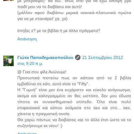
με μπέρδεψες! θα δω.. ίσως έτσι για να έχω άποψη βρε
παιδί μου να το διαβάσω και αυτό!
(μάλλον αφού διαβάσω μερικά νεανικά-πλατωνικά πρώτα
για να με στανιάρει! χα, χα)
έπηξες ε? με τα βιβλία ή με άλλα πράγματα?
Απάντηση
Γιώτα Παπαδημακοπούλου
21 Σεπτεμβρίου 2012
στις 9:20 π.μ.
@ Γεια σου φίλε Ανώνυμε!
Προσωπικά πιστεύω πως αν κάποιο από τα 2 βιβλία
εμβαθύνει σε κάτι, αυτό είναι το "Fifty".
Η "Γυμνή" είναι μεν ένα ευχάριστο και εύκολο ανάγνωσμα,
ακόμα και καλογραμμένο αν θες ωστόσο, δεν μου έδωσε
τίποτα σε συναισθηματικό επίπεδο. Όλα είναι πολύ
επιφανειακά και κάπου ανάμεσα στο sex και στο... sex,
χάνεται η πραγματική ουσία.
Θα χαρώ πάντως να διαβάσεις και το άλλο έτσι ώστε να το
συζητήσουμε εκ νέου! :)
Απάντηση