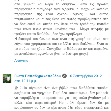
στο "γυμνή" και τώρα το διαβάζω... Από τις πρώτες
περιγραφές η αντιγραφή είναι εξόφθαλμη..Μέχρι και κάποιες
περιγραφές της είναι σχεδόν όμοιες... Και αυτός
πάμπλουτος και αυτός θεός και αυτός προβληματικός στο
να δεσμευτεί..και αυτός την θέλει τόσο τρελά την κοπέλα
που κάνει πίσω στους κανόνες του... Μεχρι στιγμής με
τραβάει και το διαβάζω.. δεν έχω πρόβλημα.
Η διαφορά του θεωρώ πως ειναι στη γραφή και μόνο, στα
λόγια που χρησιμοποιεί και τις λέξεις που διαλέγει... Ειναι ας
το πούμε πιο χύμα. Συνεχίζω το διάβασμα αν και περιμένω
με μεγαλύτερη αγωνία να βγει το δευτερο grey:)
Απάντηση
Γιώτα Παπαδημακοπούλου
16 Σεπτεμβρίου 2012
στις 12:11 μ.μ.
@ Julia σίγουρα είναι ένα βιβλίο που διαβάζεται εύκολα,
ευχάριστα και γρήγορα. Παρ' όλα ταύτα όμως, δεν μπορείς
να παραβλέψεις τις ομοιότητες γιατί όχι απλά βγάζουν μάτι
αλλά, κάτι περισσότερο! Και πάλι όμως, δεν θα με
ενοχλούσαν αν δεν το είχε αναπτύξει τόσο επιφανειακά και