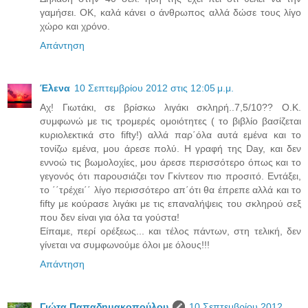
γαμήσει. ΟΚ, καλά κάνει ο άνθρωπος αλλά δώσε τους λίγο
χώρο και χρόνο.
Απάντηση
Έλενα
10 Σεπτεμβρίου 2012 στις 12:05 μ.μ.
Αχ! Γιωτάκι, σε βρίσκω λιγάκι σκληρή..7,5/10?? Ο.Κ.
συμφωνώ με τις τρομερές ομοιότητες ( το βιβλίο βασίζεται
κυριολεκτικά στο fifty!) αλλά παρ΄όλα αυτά εμένα και το
τονίζω εμένα, μου άρεσε πολύ. Η γραφή της Day, και δεν
εννοώ τις βωμολοχίες, μου άρεσε περισσότερο όπως και το
γεγονός ότι παρουσιάζει τον Γκίντεον πιο προσιτό. Εντάξει,
το ΄΄τρέχει΄΄ λίγο περισσότερο απ΄ότι θα έπρεπε αλλά και το
fifty με κούρασε λιγάκι με τις επαναλήψεις του σκληρού σεξ
που δεν είναι για όλα τα γούστα!
Είπαμε, περί ορέξεως... και τέλος πάντων, στη τελική, δεν
γίνεται να συμφωνούμε όλοι με όλους!!!
Απάντηση
Γιώτα Παπαδημακοπούλου
10 Σεπτεμβρίου 2012