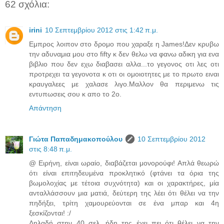
62 σχόλια:
irini
10 Σεπτεμβρίου 2012 στις 1:42 π.μ.
Εμπρος λοιπον στο δρομο που χαραξε η James!Δεν κρυβω
την αδυναμια μου στο fifty κ δεν θελω να φανω αδικη για ενα
βιβλιο που δεν εχω διαβασει αλλα...το γεγονος οτι λες οτι
προτρεχει τα γεγονοτα κ οτι οι ομοιοτητες με το πρωτο ειναι
κραυγαλεες με χαλασε λιγο.Μαλλον θα περιμενω τις
εντυπωσεις σου κ απο το 2ο.
Απάντηση
Γιώτα Παπαδημακοπούλου
10 Σεπτεμβρίου 2012
στις 8:48 π.μ.
@ Ειρήνη, είναι ωραίο, διαβάζεται μονορούφι! Απλά θεωρώ
ότι είναι επιτηδευμένα προκλητικό (φτάνει τα όρια της
βωμολοχίας με τέτοια συχνότητα) και οι χαρακτήρες, μία
ανταλλάσσουν μια ματιά, δεύτερη της λέει ότι θέλει να την
πηδήξει, τρίτη χαμουρεύονται σε ένα μπαρ και 4η
ξεσκίζονται! :/
Δηλαδή στην 40 σελ. ήδη της έχει πει ότι θέλει να την