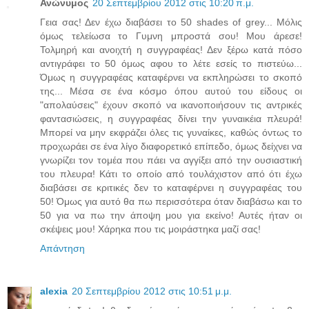
Ανώνυμος
20 Σεπτεμβρίου 2012 στις 10:20 π.μ.
Γεια σας! Δεν έχω διαβάσει το 50 shades of grey... Μόλις
όμως τελείωσα το Γυμνη μπροστά σου! Μου άρεσε!
Τολμηρή και ανοιχτή η συγγραφέας! Δεν ξέρω κατά πόσο
αντιγράφει το 50 όμως αφου το λέτε εσείς το πιστεύω...
Όμως η συγγραφέας καταφέρνει να εκπληρώσει το σκοπό
της... Μέσα σε ένα κόσμο όπου αυτού του είδους οι
"απολαύσεις" έχουν σκοπό να ικανοποιήσουν τις αντρικές
φαντασιώσεις, η συγγραφέας δίνει την γυναικέια πλευρά!
Μπορεί να μην εκφράζει όλες τις γυναίκες, καθώς όντως το
προχωράει σε ένα λίγο διαφορετικό επίπεδο, όμως δείχνει να
γνωρίζει τον τομέα που πάει να αγγίξει από την ουσιαστική
του πλευρα! Κάτι το οποίο από τουλάχιστον από ότι έχω
διαβάσει σε κριτικές δεν το καταφέρνει η συγγραφέας του
50! Όμως για αυτό θα πω περισσότερα όταν διαβάσω και το
50 για να πω την άποψη μου για εκείνο! Αυτές ήταν οι
σκέψεις μου! Χάρηκα που τις μοιράστηκα μαζί σας!
Απάντηση
alexia
20 Σεπτεμβρίου 2012 στις 10:51 μ.μ.