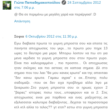
Γιώτα Παπαδημακοπούλου
24 Σεπτεμβρίου 2012
στις 7:06 μ.μ.
@ Θα σε περιμένω με μεγάλη χαρά και περιέργεια! :D
Απάντηση
Σοφια
6 Οκτωβρίου 2012 στις 11:30 μ.μ.
Εγω διαβασα πρωτα το γυμνη μπροστα σου και επειτα τις
πενηντα αποχρωσεις του γκρι....το πρωτο μου πηρε 13
ωρες το δευτερο μια μερα. Μπορω λοιπον να πω οτι για
μενα κερδισε το γυμνη μπροστα σου στον πρωτο γυρο.
Είναι πιο καλογραμμένο , πιο προσιτο... Οι αποχρωσεις
ηταν σκληρες και πιο αστειες σε καποια σημεια. Δλ στο
σημειο που του λεει "θα μου κανεις ερωτα" και της απανταει
"δεν κανω ερωτα. Γαμαω αγρια" ε οκ...Επισης πολυ
σαδομαζο. -που οκ δεν ειχα προβλημα αλλα λιγο με
ξενερωσε-.Στο γυμνη μπροστα σου οι ηρωες εχουν 2
"βαριες" ιστοριες πισω τους...υποφερουν και οι 2. Στις
αποχρωσεις ειναι μια παρθενα και ενας μαζοχιστης..οκ
εξελισσεται καλυτερα διαβαζοντας...δεχεται τα περισσοτερα
κτλ κτλ αλλα το τελος?? γτ ετσι? εστω στο γυμνη μπροστα