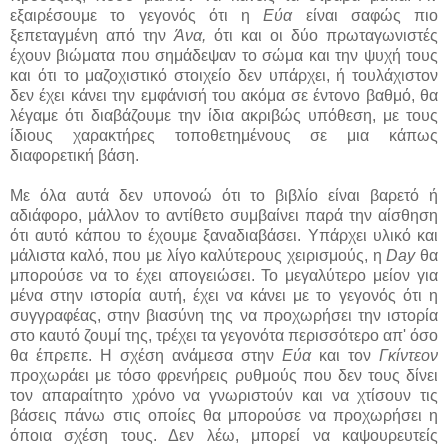
εξαιρέσουμε το γεγονός ότι η
Εύα
είναι σαφώς πιο
ξεπεταγμένη από την
Άνα,
ότι και οι δύο πρωταγωνιστές
έχουν βιώματα που σημάδεψαν το σώμα και την ψυχή τους
και ότι το μαζοχιστικό στοιχείο δεν υπάρχει, ή τουλάχιστον
δεν έχει κάνει την εμφάνισή του ακόμα σε έντονο βαθμό, θα
λέγαμε ότι διαβάζουμε την ίδια ακριβώς υπόθεση, με τους
ίδιους χαρακτήρες τοποθετημένους σε μια κάπως
διαφορετική βάση.
Με όλα αυτά δεν υπονοώ ότι το βιβλίο είναι βαρετό ή
αδιάφορο, μάλλον το αντίθετο συμβαίνει παρά την αίσθηση
ότι αυτό κάπου το έχουμε ξαναδιαβάσει. Υπάρχει υλικό και
μάλιστα καλό, που με λίγο καλύτερους χειρισμούς, η
Day
θα
μπορούσε να το έχει απογειώσει. Το μεγαλύτερο μείον για
μένα στην ιστορία αυτή, έχει να κάνει με το γεγονός ότι η
συγγραφέας, στην βιασύνη της να προχωρήσει την ιστορία
στο καυτό ζουμί της, τρέχει τα γεγονότα περισσότερο απ' όσο
θα έπρεπε. Η σχέση ανάμεσα στην
Εύα
και τον
Γκίντεον
προχωράει με τόσο φρενήρεις ρυθμούς που δεν τους δίνει
τον απαραίτητο χρόνο να γνωριστούν και να χτίσουν τις
βάσεις πάνω στις οποίες θα μπορούσε να προχωρήσει η
όποια σχέση τους. Δεν λέω, μπορεί να καψουρευτείς