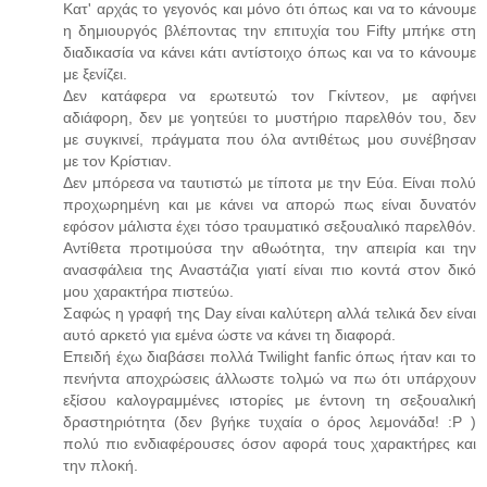
Κατ' αρχάς το γεγονός και μόνο ότι όπως και να το κάνουμε
η δημιουργός βλέποντας την επιτυχία του Fifty μπήκε στη
διαδικασία να κάνει κάτι αντίστοιχο όπως και να το κάνουμε
με ξενίζει.
Δεν κατάφερα να ερωτευτώ τον Γκίντεον, με αφήνει
αδιάφορη, δεν με γοητεύει το μυστήριο παρελθόν του, δεν
με συγκινεί, πράγματα που όλα αντιθέτως μου συνέβησαν
με τον Κρίστιαν.
Δεν μπόρεσα να ταυτιστώ με τίποτα με την Εύα. Είναι πολύ
προχωρημένη και με κάνει να απορώ πως είναι δυνατόν
εφόσον μάλιστα έχει τόσο τραυματικό σεξουαλικό παρελθόν.
Αντίθετα προτιμούσα την αθωότητα, την απειρία και την
ανασφάλεια της Αναστάζια γιατί είναι πιο κοντά στον δικό
μου χαρακτήρα πιστεύω.
Σαφώς η γραφή της Day είναι καλύτερη αλλά τελικά δεν είναι
αυτό αρκετό για εμένα ώστε να κάνει τη διαφορά.
Επειδή έχω διαβάσει πολλά Twilight fanfic όπως ήταν και το
πενήντα αποχρώσεις άλλωστε τολμώ να πω ότι υπάρχουν
εξίσου καλογραμμένες ιστορίες με έντονη τη σεξουαλική
δραστηριότητα (δεν βγήκε τυχαία ο όρος λεμονάδα! :P )
πολύ πιο ενδιαφέρουσες όσον αφορά τους χαρακτήρες και
την πλοκή.