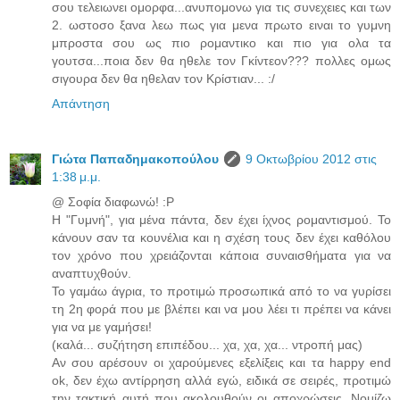
σου τελειωνει ομορφα...ανυπομονω για τις συνεχειες και των
2. ωστοσο ξανα λεω πως για μενα πρωτο ειναι το γυμνη
μπροστα σου ως πιο ρομαντικο και πιο για ολα τα
γουτσα...ποια δεν θα ηθελε τον Γκίντεον??? πολλες ομως
σιγουρα δεν θα ηθελαν τον Κρίστιαν... :/
Απάντηση
Γιώτα Παπαδημακοπούλου
9 Οκτωβρίου 2012 στις
1:38 μ.μ.
@ Σοφία διαφωνώ! :P
H "Γυμνή", για μένα πάντα, δεν έχει ίχνος ρομαντισμού. Το
κάνουν σαν τα κουνέλια και η σχέση τους δεν έχει καθόλου
τον χρόνο που χρειάζονται κάποια συναισθήματα για να
αναπτυχθούν.
Το γαμάω άγρια, το προτιμώ προσωπικά από το να γυρίσει
τη 2η φορά που με βλέπει και να μου λέει τι πρέπει να κάνει
για να με γαμήσει!
(καλά... συζήτηση επιπέδου... χα, χα, χα... ντροπή μας)
Αν σου αρέσουν οι χαρούμενες εξελίξεις και τα happy end
ok, δεν έχω αντίρρηση αλλά εγώ, ειδικά σε σειρές, προτιμώ
την τακτική αυτή που ακολουθούν οι αποχρώσεις. Νομίζω