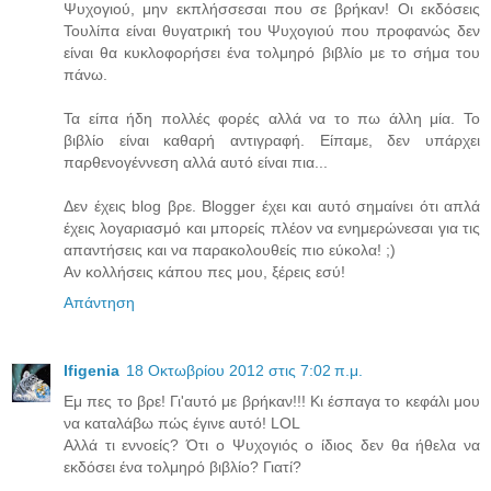
Ψυχογιού, μην εκπλήσσεσαι που σε βρήκαν! Οι εκδόσεις
Τουλίπα είναι θυγατρική του Ψυχογιού που προφανώς δεν
είναι θα κυκλοφορήσει ένα τολμηρό βιβλίο με το σήμα του
πάνω.
Τα είπα ήδη πολλές φορές αλλά να το πω άλλη μία. Το
βιβλίο είναι καθαρή αντιγραφή. Είπαμε, δεν υπάρχει
παρθενογέννεση αλλά αυτό είναι πια...
Δεν έχεις blog βρε. Blogger έχει και αυτό σημαίνει ότι απλά
έχεις λογαριασμό και μπορείς πλέον να ενημερώνεσαι για τις
απαντήσεις και να παρακολουθείς πιο εύκολα! ;)
Αν κολλήσεις κάπου πες μου, ξέρεις εσύ!
Απάντηση
Ifigenia
18 Οκτωβρίου 2012 στις 7:02 π.μ.
Εμ πες το βρε! Γι'αυτό με βρήκαν!!! Κι έσπαγα το κεφάλι μου
να καταλάβω πώς έγινε αυτό! LOL
Αλλά τι εννοείς? Ότι ο Ψυχογιός ο ίδιος δεν θα ήθελα να
εκδόσει ένα τολμηρό βιβλίο? Γιατί?