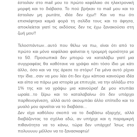
έστειλαν στο mail μου το πρώτο κεφάλαιο σε ηλεκτρονική
μορφή και το διάβασα. Το πού βρήκαν το mail μου και το
έστειλαν μη ρωτάτε, ιδέα δεν έχω!! Και να πω ότι
επισκέφτηκα καμιά φορά τη σελίδα τους και το άφησα,
αποκλείεται γιατί τις εκδόσεις δεν τις έχω ξανακούσει στη
ζωή μου!!
Τελοσπάντων...αυτό που θέλω να πω, είναι ότι από το
πρώτο και μόνο κεφάλαιο φαίνεται η τρομερή ομοιότητα με
το 50. Προσωπικά δεν μπορώ να καταλάβω γιατί μια
συγγραφέας θα καθότανε να γράψει κάτι τόσο ίδιο με κάτι
άλλο, όσο και να της άρεσε το στόρυ! Για μένα αυτό ρίχνει
την ίδια...σαν να μου λέει ότι δεν έχω κάποια καινούρια ιδέα
και είπα να πάρω μια ιστορία με επιτυχία, να την αλλάξω στο
1% της και να γράψω μια καινούρια! Δε μου κτυπάει
ωραία...το ξέρω και το καταλαβαίνω ότι δεν υπάρχει
παρθενογένεση, αλλά αυτό ακουμπάει άλλο επίπεδο και το
μυαλό μου αρνείται να το διαβάσει...
Δεν είχα καθόλου σκοπό να το διαβάσω εξαρχής, αλλά
διαβάζοντας τα σχόλια εδώ, αν υπήρχε και η παραμικρή
πιθανότητα να το κάνω, τώρα δεν υπάρχει! Ίσως στο
πολυυυυυ μέλλον να το ξανασκεφτώ!