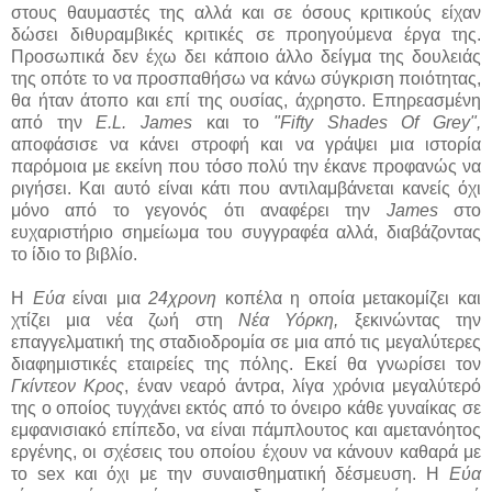
στους θαυμαστές της αλλά και σε όσους κριτικούς είχαν
δώσει διθυραμβικές κριτικές σε προηγούμενα έργα της.
Προσωπικά δεν έχω δει κάποιο άλλο δείγμα της δουλειάς
της οπότε το να προσπαθήσω να κάνω σύγκριση ποιότητας,
θα ήταν άτοπο και επί της ουσίας, άχρηστο. Επηρεασμένη
από την
E.L. James
και το
"Fifty Shades Of Grey",
αποφάσισε να κάνει στροφή και να γράψει μια ιστορία
παρόμοια με εκείνη που τόσο πολύ την έκανε προφανώς να
ριγήσει. Και αυτό είναι κάτι που αντιλαμβάνεται κανείς όχι
μόνο από το γεγονός ότι αναφέρει την
James
στο
ευχαριστήριο σημείωμα του συγγραφέα αλλά, διαβάζοντας
το ίδιο το βιβλίο.
Η
Εύα
είναι μια
24χρονη
κοπέλα η οποία μετακομίζει και
χτίζει μια νέα ζωή στη
Νέα Υόρκη,
ξεκινώντας την
επαγγελματική της σταδιοδρομία σε μια από τις μεγαλύτερες
διαφημιστικές εταιρείες της πόλης. Εκεί θα γνωρίσει τον
Γκίντεον Κρος
, έναν νεαρό άντρα, λίγα χρόνια μεγαλύτερό
της ο οποίος τυγχάνει εκτός από το όνειρο κάθε γυναίκας σε
εμφανισιακό επίπεδο, να είναι πάμπλουτος και αμετανόητος
εργένης, οι σχέσεις του οποίου έχουν να κάνουν καθαρά με
το sex και όχι με την συναισθηματική δέσμευση. Η
Εύα