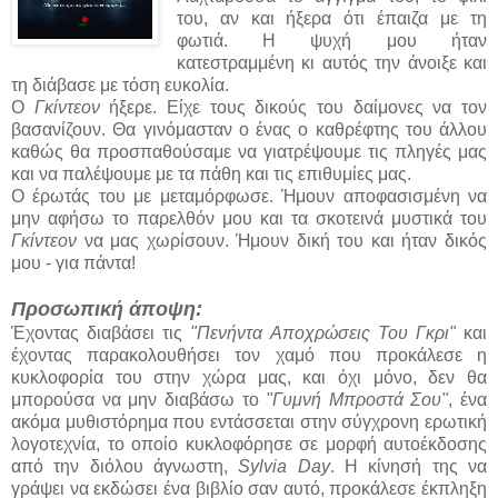
του, αν και ήξερα ότι έπαιζα με τη
φωτιά. Η ψυχή μου ήταν
κατεστραμμένη κι αυτός την άνοιξε και
τη διάβασε με τόση ευκολία.
Ο
Γκίντεον
ήξερε. Είχε τους δικούς του δαίμονες να τον
βασανίζουν. Θα γινόμασταν ο ένας ο καθρέφτης του άλλου
καθώς θα προσπαθούσαμε να γιατρέψουμε τις πληγές μας
και να παλέψουμε με τα πάθη και τις επιθυμίες μας.
Ο έρωτάς του με μεταμόρφωσε. Ήμουν αποφασισμένη να
μην αφήσω το παρελθόν μου και τα σκοτεινά μυστικά του
Γκίντεον
να μας χωρίσουν. Ήμουν δική του και ήταν δικός
μου - για πάντα!
Προσωπική άποψη:
Έχοντας διαβάσει τις
"Πενήντα Αποχρώσεις Του Γκρι"
και
έχοντας παρακολουθήσει τον χαμό που προκάλεσε η
κυκλοφορία του στην χώρα μας, και όχι μόνο, δεν θα
μπορούσα να μην διαβάσω το
"Γυμνή Μπροστά Σου"
, ένα
ακόμα μυθιστόρημα που εντάσσεται στην σύγχρονη ερωτική
λογοτεχνία, το οποίο κυκλοφόρησε σε μορφή αυτοέκδοσης
από την διόλου άγνωστη,
Sylvia Day
. Η κίνησή της να
γράψει να εκδώσει ένα βιβλίο σαν αυτό, προκάλεσε έκπληξη