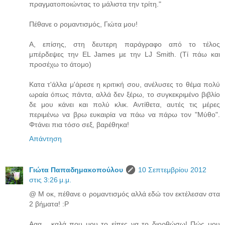
πραγματοποιώντας το μάλιστα την τρίτη."
Πέθανε ο ρομαντισμός, Γιώτα μου!
A, επίσης, στη δευτερη παράγραφο από το τέλος
μπέρδεψες την EL James με την LJ Smith. (Τί πάω και
προσέχω το άτομο)
Κατα τ'άλλα μ'άρεσε η κριτική σου, ανέλυσες το θέμα πολύ
ωραία όπως πάντα, αλλά δεν ξέρω, το συγκεκριμένο βιβλίο
δε μου κάνει και πολύ κλικ. Αντίθετα, αυτές τις μέρες
περιμένω να βρω ευκαιρία να πάω να πάρω τον "Μύθο".
Φτάνει πια τόσο σεξ, βαρέθηκα!
Απάντηση
Γιώτα Παπαδημακοπούλου
10 Σεπτεμβρίου 2012
στις 3:26 μ.μ.
@ Μ οκ, πέθανε ο ρομαντισμός αλλά εδώ τον εκτέλεσαν στα
2 βήματα! :P
Ααα... καλά που μου το είπες να το διορθώσω! Πώς μου