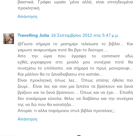
βιαστικά. Γράφει ωραία 'μένα αλλά, είναι επιτηδευμένα
προκλητική.
Απάντηση
Travelling Julia
16 Σεπτεμβρίου 2012 στις 5:47 μ.μ.
@Γιωτα σήμερα το μεσημέρι τελείωσα το βιβλίο... Και
γαμωτο αναρωτιέμαι ποτέ θα βγει το δεύτερο....
Απο την ώρα που έγραψα το comment εδώ
εχθές..γυροφερνα στο μυαλό μου συνέχεια ποτέ θα
συνεχίσω το υπόλοιπο...και σήμερα το πρωί, μονορουφι...
Και μάλλον θα το ξαναδιαβασω στο καπάκι...
Είναι προκλητική όπως λες... Όπως επίσης ήθελα πιο
ζουμί... Είναι λες και σαν μια ξεπέτα τα βρίσκουν και ξανά
βρίζουν και τα ξανά βρίσκουν.... Όπως και να έχει.... Επειδή
δεν σοκάρομαι εύκολα, θέλω να διαβάσω και την συνέχεια
της να δώ που θα καταλήξει...
Απορία: τι αλλα παρόμοιου στυλ βιβλία προτείνεις;;
Απάντηση