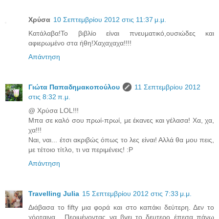
Χρύσα
10 Σεπτεμβρίου 2012 στις 11:37 μ.μ.
Κατάλαβα!Το βιβλίο είναι πνευματικό,ουσιώδες και
αφιερωμένο στα ήθη!Χαχαχαχα!!!!
Απάντηση
Γιώτα Παπαδημακοπούλου
11 Σεπτεμβρίου 2012
στις 8:32 π.μ.
@ Χρύσα LOL!!!
Μπα σε καλό σου πρωί-πρωί, με έκανες και γέλασα! Χα, χα,
χα!!!
Ναι, ναι... έτσι ακριβώς όπως το λες είναι! Αλλά θα μου πεις,
με τέτοιο τίτλο, τι να περιμένεις! :P
Απάντηση
Travelling Julia
15 Σεπτεμβρίου 2012 στις 7:33 μ.μ.
Διάβασα το fifty μια φορά και στο καπάκι δεύτερη. Δεν το
χόρταινα... Περιμένοντας να βγει το δευτερο έπεσα πάνω