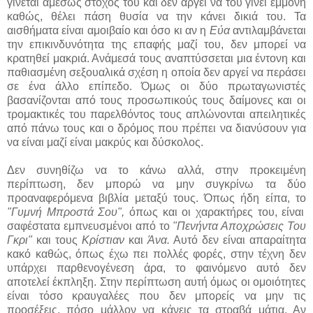
γίνεται αμέσως στόχος του και δεν αργεί να του γίνει εμμονή
καθώς, θέλει πάση θυσία να την κάνει δικιά του. Τα
αισθήματα είναι αμοιβαίο και όσο κι αν η
Εύα
αντιλαμβάνεται
την επικινδυνότητα της επαφής μαζί του, δεν μπορεί να
κρατηθεί μακριά. Ανάμεσά τους αναπτύσσεται μια έντονη και
παθιασμένη σεξουαλικά σχέση η οποία δεν αργεί να περάσει
σε ένα άλλο επίπεδο. Όμως οι δύο πρωταγωνιστές
βασανίζονται από τους προσωπικούς τους δαίμονες και οι
τρομακτικές του παρελθόντος τους απλώνονται απειλητικές
από πάνω τους και ο δρόμος που πρέπει να διανύσουν για
να είναι μαζί είναι μακρύς και δύσκολος.
Δεν συνηθίζω να το κάνω αλλά, στην προκειμένη
περίπτωση, δεν μπορώ να μην συγκρίνω τα δύο
προαναφερόμενα βιβλία μεταξύ τους. Όπως ήδη είπα, το
"Γυμνή Μπροστά Σου",
όπως και οι χαρακτήρες του, είναι
σαφέστατα εμπνευσμένοι από το
"Πενήντα Αποχρώσεις Του
Γκρι"
και τους
Κρίστιαν
και
Άνα.
Αυτό δεν είναι απαραίτητα
κακό καθώς, όπως έχω πει πολλές φορές, στην τέχνη δεν
υπάρχει παρθενογένεση άρα, το φαινόμενο αυτό δεν
αποτελεί έκπληξη. Στην περίπτωση αυτή όμως οι ομοιότητες
είναι τόσο κραυγαλέες που δεν μπορείς να μην τις
προσέξεις, πόσο μάλλον να κάνεις τα στραβά μάτια. Αν