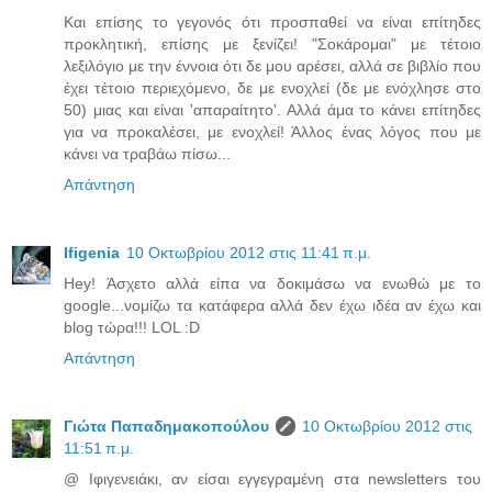
Και επίσης το γεγονός ότι προσπαθεί να είναι επίτηδες
προκλητική, επίσης με ξενίζει! "Σοκάρομαι" με τέτοιο
λεξιλόγιο με την έννοια ότι δε μου αρέσει, αλλά σε βιβλίο που
έχει τέτοιο περιεχόμενο, δε με ενοχλεί (δε με ενόχλησε στο
50) μιας και είναι 'απαραίτητο'. Αλλά άμα το κάνει επίτηδες
για να προκαλέσει, με ενοχλεί! Άλλος ένας λόγος που με
κάνει να τραβάω πίσω...
Απάντηση
Ifigenia
10 Οκτωβρίου 2012 στις 11:41 π.μ.
Hey! Άσχετο αλλά είπα να δοκιμάσω να ενωθώ με το
google...νομίζω τα κατάφερα αλλά δεν έχω ιδέα αν έχω και
blog τώρα!!! LOL :D
Απάντηση
Γιώτα Παπαδημακοπούλου
10 Οκτωβρίου 2012 στις
11:51 π.μ.
@ Ιφιγενειάκι, αν είσαι εγγεγραμένη στα newsletters του