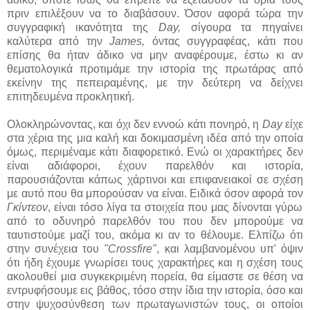
πριν επιλέξουν να το διαβάσουν. Όσον αφορά τώρα την
συγγραφική ικανότητα της
Day,
σίγουρα τα πηγαίνει
καλύτερα από την
James,
όντας συγγραφέας, κάτι που
επίσης θα ήταν άδικο να μην αναφέρουμε, έστω κι αν
θεματολογικά προτιμάμε την ιστορία της πρωτάρας από
εκείνην της πεπειραμένης, με την δεύτερη να δείχνει
επιτηδευμένα προκλητική.
Ολοκληρώνοντας, και όχι δεν εννοώ κάτι πονηρό, η
Day
είχε
στα χέρια της μια καλή και δοκιμασμένη ιδέα από την οποία
όμως, περιμέναμε κάτι διαφορετικό. Ενώ οι χαρακτήρες δεν
είναι αδιάφοροι, έχουν παρελθόν και ιστορία,
παρουσιάζονται κάπως χάρτινοι και επιφανειακοί σε σχέση
με αυτό που θα μπορούσαν να είναι. Ειδικά όσον αφορά τον
Γκίντεον
, είναι τόσο λίγα τα στοιχεία που μας δίνονται γύρω
από το οδυνηρό παρελθόν του που δεν μπορούμε να
ταυτιστούμε μαζί του, ακόμα κι αν το θέλουμε. Ελπίζω ότι
στην συνέχεια του
"Crossfire"
, και λαμβανομένου υπ' όψιν
ότι ήδη έχουμε γνωρίσει τους χαρακτήρες και η σχέση τους
ακολουθεί μια συγκεκριμένη πορεία, θα είμαστε σε θέση να
εντρυφήσουμε εις βάθος, τόσο στην ίδια την ιστορία, όσο και
στην ψυχοσύνθεση των πρωταγωνιστών τους, οι οποίοι