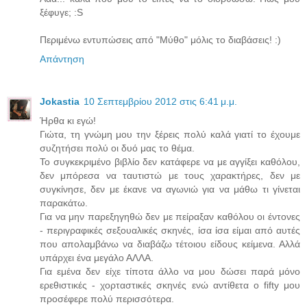
ξέφυγε; :S
Περιμένω εντυπώσεις από "Μύθο" μόλις το διαβάσεις! :)
Απάντηση
Jokastia
10 Σεπτεμβρίου 2012 στις 6:41 μ.μ.
Ήρθα κι εγώ!
Γιώτα, τη γνώμη μου την ξέρεις πολύ καλά γιατί το έχουμε
συζητήσει πολύ οι δυό μας το θέμα.
Το συγκεκριμένο βιβλίο δεν κατάφερε να με αγγίξει καθόλου,
δεν μπόρεσα να ταυτιστώ με τους χαρακτήρες, δεν με
συγκίνησε, δεν με έκανε να αγωνιώ για να μάθω τι γίνεται
παρακάτω.
Για να μην παρεξηγηθώ δεν με πείραξαν καθόλου οι έντονες
- περιγραφικές σεξουαλικές σκηνές, ίσα ίσα είμαι από αυτές
που απολαμβάνω να διαβάζω τέτοιου είδους κείμενα. Αλλά
υπάρχει ένα μεγάλο ΑΛΛΑ.
Για εμένα δεν είχε τίποτα άλλο να μου δώσει παρά μόνο
ερεθιστικές - χορταστικές σκηνές ενώ αντίθετα ο fifty μου
προσέφερε πολύ περισσότερα.