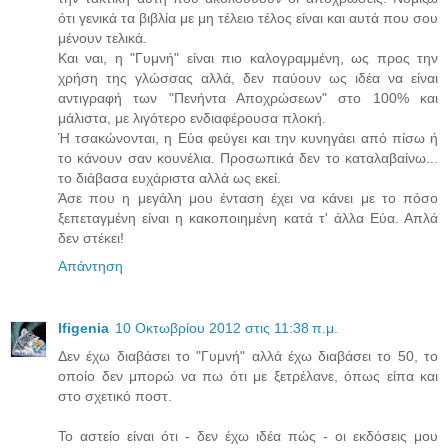
ότι γενικά τα βιβλία με μη τέλειο τέλος είναι και αυτά που σου
μένουν τελικά.
Και ναι, η "Γυμνή" είναι πιο καλογραμμένη, ως προς την
χρήση της γλώσσας αλλά, δεν παύουν ως ιδέα να είναι
αντιγραφή των "Πενήντα Αποχρώσεων" στο 100% και
μάλιστα, με λιγότερο ενδιαφέρουσα πλοκή.
Ή τσακώνονται, η Εύα φεύγει και την κυνηγάει από πίσω ή
το κάνουν σαν κουνέλια. Προσωπικά δεν το καταλαβαίνω...
το διάβασα ευχάριστα αλλά ως εκεί.
Άσε που η μεγάλη μου ένταση έχει να κάνει με το πόσο
ξεπεταγμένη είναι η κακοποιημένη κατά τ' άλλα Εύα. Απλά
δεν στέκει!
Απάντηση
Ifigenia
10 Οκτωβρίου 2012 στις 11:38 π.μ.
Δεν έχω διαβάσει το "Γυμνή" αλλά έχω διαβάσει το 50, το
οποίο δεν μπορώ να πω ότι με ξετρέλανε, όπως είπα και
στο σχετικό ποστ.
Το αστείο είναι ότι - δεν έχω ιδέα πώς - οι εκδόσεις μου