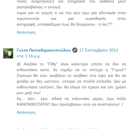
τόσες αναρτήσεις!) και επηρέασε την διάθεση μου!
(καταλαβαίνεις τι εννοώ)
τώρα για το γυμνή τι να πώ εγώ έχω μια αδυναμία στην
πρωτοτυπία και μια ευαισθησία στην
αντιγραφή..υποψιάζομαι πως θα ξενερώσω.. τι λες??
Απάντηση
Γιώτα Παπαδημακοπούλου
17 Σεπτεμβρίου 2012
στις 1:16 μ.μ.
@ Αλεξάκι το "Fifty" είναι καλύτερο οπότε αν δεν σε
ενθουσίασε αυτό, δε νομίζω να το πετύχει η "Γυμνή"!
Σίγουρα θα σου ανεβάσει το ανήθικο στα ύψη και θα σε
φτιάξει αν θες ωστόσο, υστερεί σε πολλά επίπεδα. Δεν με
ενθουσίασε ωστόσο, δεν θα έλεγα ότι έχασα και τον χρόνο
μου μαζί του!
Αχ... άσε... εγώ, ειδικά τις τελευταίες μέρες, έχω πήξει
ΚΑΝΟΝΙΚΟΤΑΤΑ!!! Δεν προλαβαίνω ούτε να αναπνεύσω! :/
Απάντηση