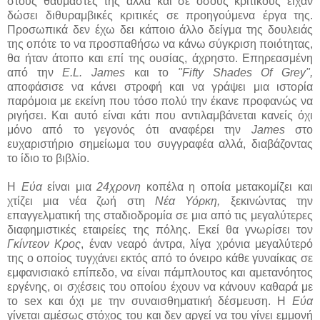
στους θαυμαστές της αλλά και σε όσους κριτικούς είχαν
δώσει διθυραμβικές κριτικές σε προηγούμενα έργα της.
Προσωπικά δεν έχω δει κάποιο άλλο δείγμα της δουλειάς
της οπότε το να προσπαθήσω να κάνω σύγκριση ποιότητας,
θα ήταν άτοπο και επί της ουσίας, άχρηστο. Επηρεασμένη
από την
E.L. James
και το
"Fifty Shades Of Grey",
αποφάσισε να κάνει στροφή και να γράψει μια ιστορία
παρόμοια με εκείνη που τόσο πολύ την έκανε προφανώς να
ριγήσει. Και αυτό είναι κάτι που αντιλαμβάνεται κανείς όχι
μόνο από το γεγονός ότι αναφέρει την
James
στο
ευχαριστήριο σημείωμα του συγγραφέα αλλά, διαβάζοντας
το ίδιο το βιβλίο.
Η
Εύα
είναι μια
24χρονη
κοπέλα η οποία μετακομίζει και
χτίζει μια νέα ζωή στη
Νέα Υόρκη,
ξεκινώντας την
επαγγελματική της σταδιοδρομία σε μια από τις μεγαλύτερες
διαφημιστικές εταιρείες της πόλης. Εκεί θα γνωρίσει τον
Γκίντεον Κρος
, έναν νεαρό άντρα, λίγα χρόνια μεγαλύτερό
της ο οποίος τυγχάνει εκτός από το όνειρο κάθε γυναίκας σε
εμφανισιακό επίπεδο, να είναι πάμπλουτος και αμετανόητος
εργένης, οι σχέσεις του οποίου έχουν να κάνουν καθαρά με
το sex και όχι με την συναισθηματική δέσμευση. Η
Εύα
γίνεται αμέσως στόχος του και δεν αργεί να του γίνει εμμονή