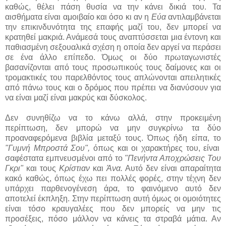
καθώς, θέλει πάση θυσία να την κάνει δικιά του. Τα
αισθήματα είναι αμοιβαίο και όσο κι αν η
Εύα
αντιλαμβάνεται
την επικινδυνότητα της επαφής μαζί του, δεν μπορεί να
κρατηθεί μακριά. Ανάμεσά τους αναπτύσσεται μια έντονη και
παθιασμένη σεξουαλικά σχέση η οποία δεν αργεί να περάσει
σε ένα άλλο επίπεδο. Όμως οι δύο πρωταγωνιστές
βασανίζονται από τους προσωπικούς τους δαίμονες και οι
τρομακτικές του παρελθόντος τους απλώνονται απειλητικές
από πάνω τους και ο δρόμος που πρέπει να διανύσουν για
να είναι μαζί είναι μακρύς και δύσκολος.
Δεν συνηθίζω να το κάνω αλλά, στην προκειμένη
περίπτωση, δεν μπορώ να μην συγκρίνω τα δύο
προαναφερόμενα βιβλία μεταξύ τους. Όπως ήδη είπα, το
"Γυμνή Μπροστά Σου",
όπως και οι χαρακτήρες του, είναι
σαφέστατα εμπνευσμένοι από το
"Πενήντα Αποχρώσεις Του
Γκρι"
και τους
Κρίστιαν
και
Άνα.
Αυτό δεν είναι απαραίτητα
κακό καθώς, όπως έχω πει πολλές φορές, στην τέχνη δεν
υπάρχει παρθενογένεση άρα, το φαινόμενο αυτό δεν
αποτελεί έκπληξη. Στην περίπτωση αυτή όμως οι ομοιότητες
είναι τόσο κραυγαλέες που δεν μπορείς να μην τις
προσέξεις, πόσο μάλλον να κάνεις τα στραβά μάτια. Αν