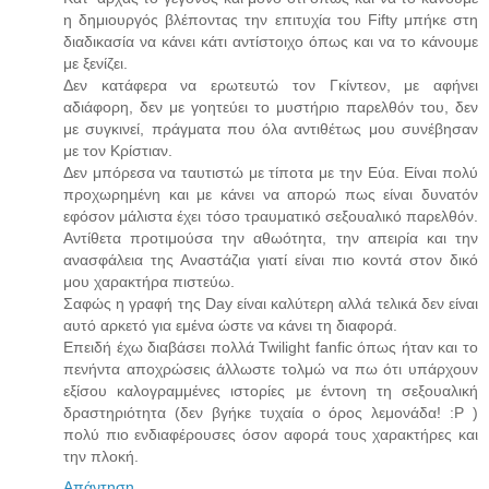
η δημιουργός βλέποντας την επιτυχία του Fifty μπήκε στη
διαδικασία να κάνει κάτι αντίστοιχο όπως και να το κάνουμε
με ξενίζει.
Δεν κατάφερα να ερωτευτώ τον Γκίντεον, με αφήνει
αδιάφορη, δεν με γοητεύει το μυστήριο παρελθόν του, δεν
με συγκινεί, πράγματα που όλα αντιθέτως μου συνέβησαν
με τον Κρίστιαν.
Δεν μπόρεσα να ταυτιστώ με τίποτα με την Εύα. Είναι πολύ
προχωρημένη και με κάνει να απορώ πως είναι δυνατόν
εφόσον μάλιστα έχει τόσο τραυματικό σεξουαλικό παρελθόν.
Αντίθετα προτιμούσα την αθωότητα, την απειρία και την
ανασφάλεια της Αναστάζια γιατί είναι πιο κοντά στον δικό
μου χαρακτήρα πιστεύω.
Σαφώς η γραφή της Day είναι καλύτερη αλλά τελικά δεν είναι
αυτό αρκετό για εμένα ώστε να κάνει τη διαφορά.
Επειδή έχω διαβάσει πολλά Twilight fanfic όπως ήταν και το
πενήντα αποχρώσεις άλλωστε τολμώ να πω ότι υπάρχουν
εξίσου καλογραμμένες ιστορίες με έντονη τη σεξουαλική
δραστηριότητα (δεν βγήκε τυχαία ο όρος λεμονάδα! :P )
πολύ πιο ενδιαφέρουσες όσον αφορά τους χαρακτήρες και
την πλοκή.
Απάντηση