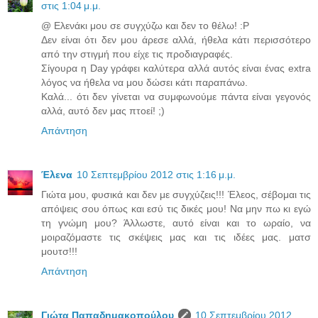
στις 1:04 μ.μ.
@ Ελενάκι μου σε συγχύζω και δεν το θέλω! :P
Δεν είναι ότι δεν μου άρεσε αλλά, ήθελα κάτι περισσότερο
από την στιγμή που είχε τις προδιαγραφές.
Σίγουρα η Day γράφει καλύτερα αλλά αυτός είναι ένας extra
λόγος να ήθελα να μου δώσει κάτι παραπάνω.
Καλά... ότι δεν γίνεται να συμφωνούμε πάντα είναι γεγονός
αλλά, αυτό δεν μας πτοεί! ;)
Απάντηση
Έλενα
10 Σεπτεμβρίου 2012 στις 1:16 μ.μ.
Γιώτα μου, φυσικά και δεν με συγχύζεις!!! Έλεος, σέβομαι τις
απόψεις σου όπως και εσύ τις δικές μου! Να μην πω κι εγώ
τη γνώμη μου? Άλλωστε, αυτό είναι και το ωραίο, να
μοιραζόμαστε τις σκέψεις μας και τις ιδέες μας. ματσ
μουτσ!!!
Απάντηση
Γιώτα Παπαδημακοπούλου
10 Σεπτεμβρίου 2012