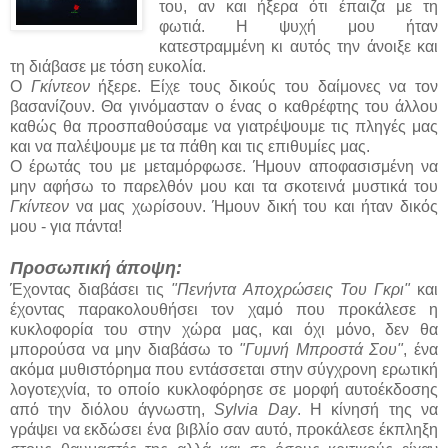
του, αν και ήξερα ότι έπαιζα με τη
φωτιά. Η ψυχή μου ήταν
κατεστραμμένη κι αυτός την άνοιξε και
τη διάβασε με τόση ευκολία.
Ο
Γκίντεον
ήξερε. Είχε τους δικούς του δαίμονες να τον
βασανίζουν. Θα γινόμασταν ο ένας ο καθρέφτης του άλλου
καθώς θα προσπαθούσαμε να γιατρέψουμε τις πληγές μας
και να παλέψουμε με τα πάθη και τις επιθυμίες μας.
Ο έρωτάς του με μεταμόρφωσε. Ήμουν αποφασισμένη να
μην αφήσω το παρελθόν μου και τα σκοτεινά μυστικά του
Γκίντεον
να μας χωρίσουν. Ήμουν δική του και ήταν δικός
μου - για πάντα!
Προσωπική άποψη:
Έχοντας διαβάσει τις
"Πενήντα Αποχρώσεις Του Γκρι"
και
έχοντας παρακολουθήσει τον χαμό που προκάλεσε η
κυκλοφορία του στην χώρα μας, και όχι μόνο, δεν θα
μπορούσα να μην διαβάσω το
"Γυμνή Μπροστά Σου"
, ένα
ακόμα μυθιστόρημα που εντάσσεται στην σύγχρονη ερωτική
λογοτεχνία, το οποίο κυκλοφόρησε σε μορφή αυτοέκδοσης
από την διόλου άγνωστη,
Sylvia Day
. Η κίνησή της να
γράψει να εκδώσει ένα βιβλίο σαν αυτό, προκάλεσε έκπληξη