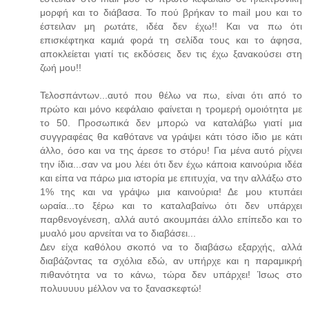
μορφή και το διάβασα. Το πού βρήκαν το mail μου και το
έστειλαν μη ρωτάτε, ιδέα δεν έχω!! Και να πω ότι
επισκέφτηκα καμιά φορά τη σελίδα τους και το άφησα,
αποκλείεται γιατί τις εκδόσεις δεν τις έχω ξανακούσει στη
ζωή μου!!
Τελοσπάντων...αυτό που θέλω να πω, είναι ότι από το
πρώτο και μόνο κεφάλαιο φαίνεται η τρομερή ομοιότητα με
το 50. Προσωπικά δεν μπορώ να καταλάβω γιατί μια
συγγραφέας θα καθότανε να γράψει κάτι τόσο ίδιο με κάτι
άλλο, όσο και να της άρεσε το στόρυ! Για μένα αυτό ρίχνει
την ίδια...σαν να μου λέει ότι δεν έχω κάποια καινούρια ιδέα
και είπα να πάρω μια ιστορία με επιτυχία, να την αλλάξω στο
1% της και να γράψω μια καινούρια! Δε μου κτυπάει
ωραία...το ξέρω και το καταλαβαίνω ότι δεν υπάρχει
παρθενογένεση, αλλά αυτό ακουμπάει άλλο επίπεδο και το
μυαλό μου αρνείται να το διαβάσει...
Δεν είχα καθόλου σκοπό να το διαβάσω εξαρχής, αλλά
διαβάζοντας τα σχόλια εδώ, αν υπήρχε και η παραμικρή
πιθανότητα να το κάνω, τώρα δεν υπάρχει! Ίσως στο
πολυυυυυ μέλλον να το ξανασκεφτώ!