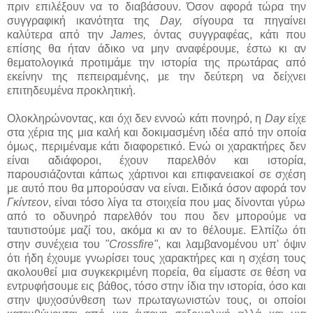
πριν επιλέξουν να το διαβάσουν. Όσον αφορά τώρα την
συγγραφική ικανότητα της
Day,
σίγουρα τα πηγαίνει
καλύτερα από την
James,
όντας συγγραφέας, κάτι που
επίσης θα ήταν άδικο να μην αναφέρουμε, έστω κι αν
θεματολογικά προτιμάμε την ιστορία της πρωτάρας από
εκείνην της πεπειραμένης, με την δεύτερη να δείχνει
επιτηδευμένα προκλητική.
Ολοκληρώνοντας, και όχι δεν εννοώ κάτι πονηρό, η
Day
είχε
στα χέρια της μια καλή και δοκιμασμένη ιδέα από την οποία
όμως, περιμέναμε κάτι διαφορετικό. Ενώ οι χαρακτήρες δεν
είναι αδιάφοροι, έχουν παρελθόν και ιστορία,
παρουσιάζονται κάπως χάρτινοι και επιφανειακοί σε σχέση
με αυτό που θα μπορούσαν να είναι. Ειδικά όσον αφορά τον
Γκίντεον
, είναι τόσο λίγα τα στοιχεία που μας δίνονται γύρω
από το οδυνηρό παρελθόν του που δεν μπορούμε να
ταυτιστούμε μαζί του, ακόμα κι αν το θέλουμε. Ελπίζω ότι
στην συνέχεια του
"Crossfire"
, και λαμβανομένου υπ' όψιν
ότι ήδη έχουμε γνωρίσει τους χαρακτήρες και η σχέση τους
ακολουθεί μια συγκεκριμένη πορεία, θα είμαστε σε θέση να
εντρυφήσουμε εις βάθος, τόσο στην ίδια την ιστορία, όσο και
στην ψυχοσύνθεση των πρωταγωνιστών τους, οι οποίοι