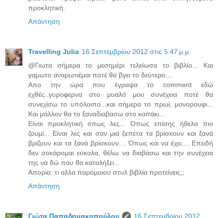
προκλητική.
Απάντηση
Travelling Julia
16 Σεπτεμβρίου 2012 στις 5:47 μ.μ.
@Γιωτα σήμερα το μεσημέρι τελείωσα το βιβλίο... Και
γαμωτο αναρωτιέμαι ποτέ θα βγει το δεύτερο....
Απο την ώρα που έγραψα το comment εδώ
εχθές..γυροφερνα στο μυαλό μου συνέχεια ποτέ θα
συνεχίσω το υπόλοιπο...και σήμερα το πρωί, μονορουφι...
Και μάλλον θα το ξαναδιαβασω στο καπάκι...
Είναι προκλητική όπως λες... Όπως επίσης ήθελα πιο
ζουμί... Είναι λες και σαν μια ξεπέτα τα βρίσκουν και ξανά
βρίζουν και τα ξανά βρίσκουν.... Όπως και να έχει.... Επειδή
δεν σοκάρομαι εύκολα, θέλω να διαβάσω και την συνέχεια
της να δώ που θα καταλήξει...
Απορία: τι αλλα παρόμοιου στυλ βιβλία προτείνεις;;
Απάντηση
Γιώτα Παπαδημακοπούλου
16 Σεπτεμβρίου 2012