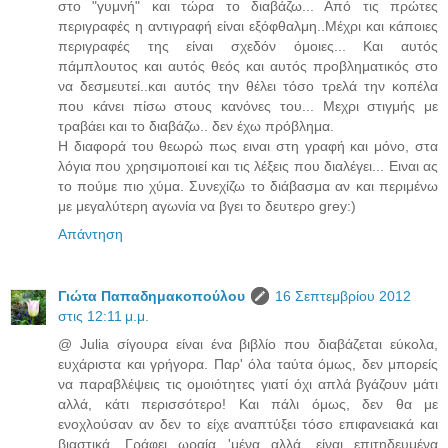
στο "γυμνή" και τώρα το διαβάζω... Από τις πρώτες
περιγραφές η αντιγραφή είναι εξόφθαλμη..Μέχρι και κάποιες
περιγραφές της είναι σχεδόν όμοιες... Και αυτός
πάμπλουτος και αυτός θεός και αυτός προβληματικός στο
να δεσμευτεί..και αυτός την θέλει τόσο τρελά την κοπέλα
που κάνει πίσω στους κανόνες του... Μεχρι στιγμής με
τραβάει και το διαβάζω.. δεν έχω πρόβλημα.
Η διαφορά του θεωρώ πως ειναι στη γραφή και μόνο, στα
λόγια που χρησιμοποιεί και τις λέξεις που διαλέγει... Ειναι ας
το πούμε πιο χύμα. Συνεχίζω το διάβασμα αν και περιμένω
με μεγαλύτερη αγωνία να βγει το δευτερο grey:)
Απάντηση
Γιώτα Παπαδημακοπούλου
16 Σεπτεμβρίου 2012
στις 12:11 μ.μ.
@ Julia σίγουρα είναι ένα βιβλίο που διαβάζεται εύκολα,
ευχάριστα και γρήγορα. Παρ' όλα ταύτα όμως, δεν μπορείς
να παραβλέψεις τις ομοιότητες γιατί όχι απλά βγάζουν μάτι
αλλά, κάτι περισσότερο! Και πάλι όμως, δεν θα με
ενοχλούσαν αν δεν το είχε αναπτύξει τόσο επιφανειακά και
βιαστικά. Γράφει ωραία 'μένα αλλά, είναι επιτηδευμένα