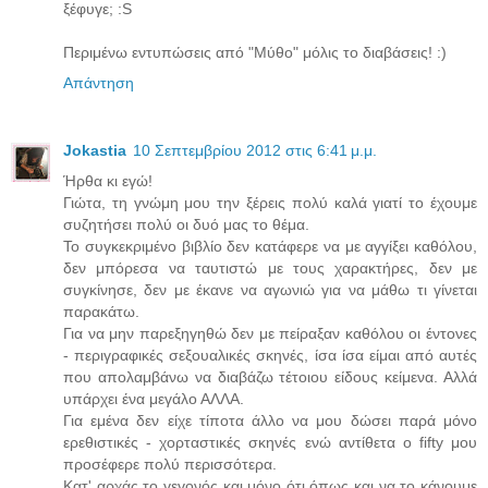
ξέφυγε; :S
Περιμένω εντυπώσεις από "Μύθο" μόλις το διαβάσεις! :)
Απάντηση
Jokastia
10 Σεπτεμβρίου 2012 στις 6:41 μ.μ.
Ήρθα κι εγώ!
Γιώτα, τη γνώμη μου την ξέρεις πολύ καλά γιατί το έχουμε
συζητήσει πολύ οι δυό μας το θέμα.
Το συγκεκριμένο βιβλίο δεν κατάφερε να με αγγίξει καθόλου,
δεν μπόρεσα να ταυτιστώ με τους χαρακτήρες, δεν με
συγκίνησε, δεν με έκανε να αγωνιώ για να μάθω τι γίνεται
παρακάτω.
Για να μην παρεξηγηθώ δεν με πείραξαν καθόλου οι έντονες
- περιγραφικές σεξουαλικές σκηνές, ίσα ίσα είμαι από αυτές
που απολαμβάνω να διαβάζω τέτοιου είδους κείμενα. Αλλά
υπάρχει ένα μεγάλο ΑΛΛΑ.
Για εμένα δεν είχε τίποτα άλλο να μου δώσει παρά μόνο
ερεθιστικές - χορταστικές σκηνές ενώ αντίθετα ο fifty μου
προσέφερε πολύ περισσότερα.
Κατ' αρχάς το γεγονός και μόνο ότι όπως και να το κάνουμε