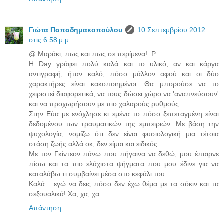
Γιώτα Παπαδημακοπούλου
10 Σεπτεμβρίου 2012
στις 6:58 μ.μ.
@ Μαράκι, πως και πως σε περίμενα! :P
Η Day γράφει πολύ καλά και το υλικό, αν και κάργα
αντιγραφή, ήταν καλό, πόσο μάλλον αφού και οι δύο
χαρακτήρες είναι κακοποιημένοι. Θα μπορούσε να το
χειριστεί διαφορετικά, να τους δώσει χώρο να 'αναπνεύσουν'
και να προχωρήσουν με πιο χαλαρούς ρυθμούς.
Στην Εύα με ενόχλησε κι εμένα το πόσο ξεπεταγμένη είναι
δεδομένου των τραυματικών της εμπειριών. Με βάση την
ψυχολογία, νομίζω ότι δεν είναι φυσιολογική μια τέτοια
στάση ζωής αλλά οκ, δεν είμαι και ειδικός.
Με τον Γκίντεον πάνω που πήγαινα να δεθώ, μου έπαιρνε
πίσω και τα πιο ελάχιστα ψήγματα που μου έδινε για να
καταλάβω τι συμβαίνει μέσα στο κεφάλι του.
Καλά... εγώ να δεις πόσο δεν έχω θέμα με τα σόκιν και τα
σεξουαλικά! Χα, χα, χα...
Απάντηση