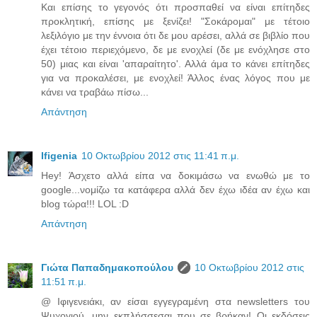
Και επίσης το γεγονός ότι προσπαθεί να είναι επίτηδες
προκλητική, επίσης με ξενίζει! "Σοκάρομαι" με τέτοιο
λεξιλόγιο με την έννοια ότι δε μου αρέσει, αλλά σε βιβλίο που
έχει τέτοιο περιεχόμενο, δε με ενοχλεί (δε με ενόχλησε στο
50) μιας και είναι 'απαραίτητο'. Αλλά άμα το κάνει επίτηδες
για να προκαλέσει, με ενοχλεί! Άλλος ένας λόγος που με
κάνει να τραβάω πίσω...
Απάντηση
Ifigenia
10 Οκτωβρίου 2012 στις 11:41 π.μ.
Hey! Άσχετο αλλά είπα να δοκιμάσω να ενωθώ με το
google...νομίζω τα κατάφερα αλλά δεν έχω ιδέα αν έχω και
blog τώρα!!! LOL :D
Απάντηση
Γιώτα Παπαδημακοπούλου
10 Οκτωβρίου 2012 στις
11:51 π.μ.
@ Ιφιγενειάκι, αν είσαι εγγεγραμένη στα newsletters του
Ψυχογιού, μην εκπλήσσεσαι που σε βρήκαν! Οι εκδόσεις