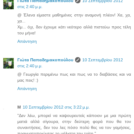
Γιώτα Παπαδημακοπούλου
10 Σεπτεμβρίου 2012
στις 2:40 μ.μ.
@ Έλενα είμαστε μαθημένες στην αναμονή πλέον! Χα, χα,
χα...
Χμ... όχι, δεν έχουμε κάτι νεότερο αλλά πιστεύω προς τέλη
του μήνα!
Απάντηση
Γιώτα Παπαδημακοπούλου
10 Σεπτεμβρίου 2012
στις 2:40 μ.μ.
@ Γεωργία περιμένω πως και πως να το διαβάσεις και να
μας πεις! :)
Απάντηση
Μ
10 Σεπτεμβρίου 2012 στις 3:22 μ.μ.
"Δεν λέω, μπορεί να καψουρευτείς κάποιον με μια πρώτη
ματιά αλλά σίγουρα, στην δεύτερη φορά που θα τον
συναντήσεις, δεν του λες πόσο πολύ θες να τον γαμήσεις,
πραγματοποιώντας το μάλιστα την τρίτη."