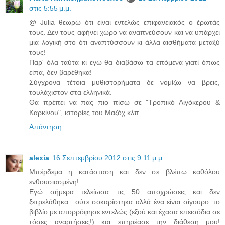
στις 5:55 μ.μ.
@ Julia θεωρώ ότι είναι εντελώς επιφανειακός ο έρωτάς
τους. Δεν τους αφήνει χώρο να αναπνεύσουν και να υπάρχει
μια λογική στο ότι αναπτύσσουν κι άλλα αισθήματα μεταξύ
τους!
Παρ' όλα ταύτα κι εγώ θα διαβάσω τα επόμενα γιατί όπως
είπα, δεν βαρέθηκα!
Σύγχρονα τέτοια μυθιστορήματα δε νομίζω να βρεις,
τουλάχιστον στα ελληνικά.
Θα πρέπει να πας πιο πίσω σε "Τροπικό Αιγόκερου &
Καρκίνου", ιστορίες του Μαζόχ κλπ.
Απάντηση
alexia
16 Σεπτεμβρίου 2012 στις 9:11 μ.μ.
Μπέρδεμα η κατάσταση και δεν σε βλέπω καθόλου
ενθουσιασμένη!
Εγώ σήμερα τελείωσα τις 50 αποχρώσεις και δεν
ξετρελάθηκα.. ούτε σοκαρίστηκα αλλά ένα είναι σίγουρο..το
βιβλίο με απορρόφησε εντελώς (εξού και έχασα επεισόδια σε
τόσες αναρτήσεις!) και επηρέασε την διάθεση μου!