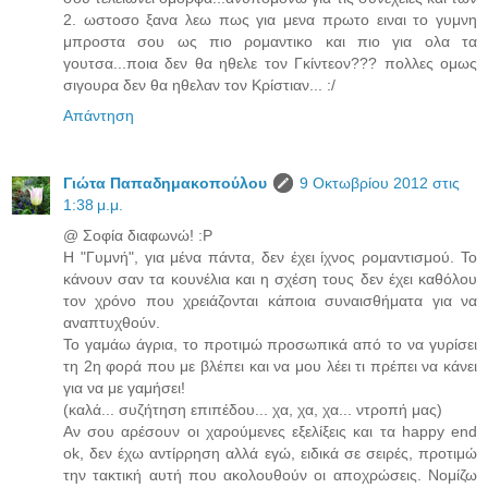
2. ωστοσο ξανα λεω πως για μενα πρωτο ειναι το γυμνη
μπροστα σου ως πιο ρομαντικο και πιο για ολα τα
γουτσα...ποια δεν θα ηθελε τον Γκίντεον??? πολλες ομως
σιγουρα δεν θα ηθελαν τον Κρίστιαν... :/
Απάντηση
Γιώτα Παπαδημακοπούλου
9 Οκτωβρίου 2012 στις
1:38 μ.μ.
@ Σοφία διαφωνώ! :P
H "Γυμνή", για μένα πάντα, δεν έχει ίχνος ρομαντισμού. Το
κάνουν σαν τα κουνέλια και η σχέση τους δεν έχει καθόλου
τον χρόνο που χρειάζονται κάποια συναισθήματα για να
αναπτυχθούν.
Το γαμάω άγρια, το προτιμώ προσωπικά από το να γυρίσει
τη 2η φορά που με βλέπει και να μου λέει τι πρέπει να κάνει
για να με γαμήσει!
(καλά... συζήτηση επιπέδου... χα, χα, χα... ντροπή μας)
Αν σου αρέσουν οι χαρούμενες εξελίξεις και τα happy end
ok, δεν έχω αντίρρηση αλλά εγώ, ειδικά σε σειρές, προτιμώ
την τακτική αυτή που ακολουθούν οι αποχρώσεις. Νομίζω