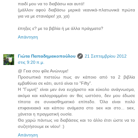
παιδί μου να το διαβάσω και αυτό!
(μάλλον αφού διαβάσω μερικά νεανικά-πλατωνικά πρώτα
για να με στανιάρει! χα, χα)
έπηξες ε? με τα βιβλία ή με άλλα πράγματα?
Απάντηση
Γιώτα Παπαδημακοπούλου
21 Σεπτεμβρίου 2012
στις 9:20 π.μ.
@ Γεια σου φίλε Ανώνυμε!
Προσωπικά πιστεύω πως αν κάποιο από τα 2 βιβλία
εμβαθύνει σε κάτι, αυτό είναι το "Fifty".
Η "Γυμνή" είναι μεν ένα ευχάριστο και εύκολο ανάγνωσμα,
ακόμα και καλογραμμένο αν θες ωστόσο, δεν μου έδωσε
τίποτα σε συναισθηματικό επίπεδο. Όλα είναι πολύ
επιφανειακά και κάπου ανάμεσα στο sex και στο... sex,
χάνεται η πραγματική ουσία.
Θα χαρώ πάντως να διαβάσεις και το άλλο έτσι ώστε να το
συζητήσουμε εκ νέου! :)
Απάντηση