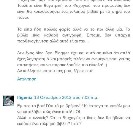
Τουλίπα είναι θυγατρική του Ψυχογιού που προφανώς δεν
είναι θα κυκλοφορήσει ένα τολμηρό βιβλίο με το σήμα του
πάνω.
Τα είπα ήδη πολλές φορές αλλά να το πω άλλη μία. Το
βιβλίο είναι καθαρή αντιγραφή. Είπαμε, δεν υπάρχει
παρθενογέννεση αλλά αυτό είναι πια...
Δεν έχεις blog βρε. Blogger έχει και αυτό σημαίνει ότι απλά
έχεις λογαριασμό και μπορείς πλέον να ενημερώνεσαι για τις
απαντήσεις και να παρακολουθείς πιο εύκολα! ;)
Αν κολλήσεις κάπου πες μου, ξέρεις εσύ!
Απάντηση
Ifigenia
18 Οκτωβρίου 2012 στις 7:02 π.μ.
Εμ πες το βρε! Γι'αυτό με βρήκαν!!! Κι έσπαγα το κεφάλι μου
να καταλάβω πώς έγινε αυτό! LOL
Αλλά τι εννοείς? Ότι ο Ψυχογιός ο ίδιος δεν θα ήθελα να
εκδόσει ένα τολμηρό βιβλίο? Γιατί?