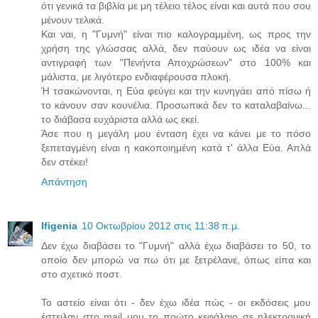
ότι γενικά τα βιβλία με μη τέλειο τέλος είναι και αυτά που σου
μένουν τελικά.
Και ναι, η "Γυμνή" είναι πιο καλογραμμένη, ως προς την
χρήση της γλώσσας αλλά, δεν παύουν ως ιδέα να είναι
αντιγραφή των "Πενήντα Αποχρώσεων" στο 100% και
μάλιστα, με λιγότερο ενδιαφέρουσα πλοκή.
Ή τσακώνονται, η Εύα φεύγει και την κυνηγάει από πίσω ή
το κάνουν σαν κουνέλια. Προσωπικά δεν το καταλαβαίνω...
το διάβασα ευχάριστα αλλά ως εκεί.
Άσε που η μεγάλη μου ένταση έχει να κάνει με το πόσο
ξεπεταγμένη είναι η κακοποιημένη κατά τ' άλλα Εύα. Απλά
δεν στέκει!
Απάντηση
Ifigenia
10 Οκτωβρίου 2012 στις 11:38 π.μ.
Δεν έχω διαβάσει το "Γυμνή" αλλά έχω διαβάσει το 50, το
οποίο δεν μπορώ να πω ότι με ξετρέλανε, όπως είπα και
στο σχετικό ποστ.
Το αστείο είναι ότι - δεν έχω ιδέα πώς - οι εκδόσεις μου
έστειλαν στο mail μου το πρώτο κεφάλαιο σε ηλεκτρονική