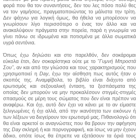
φορά που θα τον συναντήσεις, δεν του λες πόσο πολύ θες
να τον γαμήσεις, πραγματοποιώντας το μάλιστα την τρίτη.
Δεν ψάχνω για λογική όμως, θα ήθελα να μπορέσουν να
γνωρίσουν λίγο περισσότερο ο ένας τον άλλο και να
ανακαλύψουν πράγματα στην πορεία, παρά η γνωριμία να
γίνει πάνω σε ιδρωμένα και ποτισμένα με άλλα σωματικά
υγρά σεντόνια.
Όπως έχω δηλώσει και στο παρελθόν, δεν σοκάρομαι
εύκολα έτσι, δεν σοκαρίστηκα ούτε με το
"Γυμνή Μπροστά
Σου",
αν και από την γλώσσα και τους χαρακτηρισμούς που
χρησιμοποιεί η
Day
, έχω την αίσθηση πως αυτός ήταν ο
σκοπός της. Αναμφίβολα, το βιβλίο είναι διάχυτο από
ερωτισμός και σεξουαλική ένταση, τα ξεσπάσματα της
οποίας δεν μπορούν να μην προκαλέσουν στιγμές-στιγμές
σπασμούς σε μέρη τους σώματος που δεν είναι πρέπον να
αναφέρω. Και όχι, αυτό δεν έχει να κάνει με το αν είμαστε
ξελιγωμένες ή όχι αλλά, από την ικανότητα των εικόνων ή
των λέξεων να διεγείρουν τον ερωτισμό μας. Πιθανολογώ ότι
θα είναι αρκετοί οι αναγνώστες που θα βρουν την αφήγηση
της
Day
σκληρή ή και πορνογραφική, και ίσως να μην έχουν
άδικο, οπότε ίσως θα έπρεπε να εξετάσουν τα όριά τους