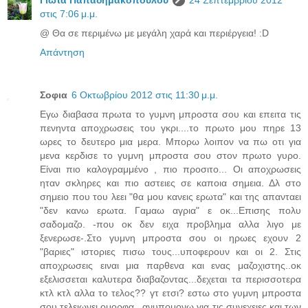
στις 7:06 μ.μ.
@ Θα σε περιμένω με μεγάλη χαρά και περιέργεια! :D
Απάντηση
Σοφια
6 Οκτωβρίου 2012 στις 11:30 μ.μ.
Εγω διαβασα πρωτα το γυμνη μπροστα σου και επειτα τις
πενηντα αποχρωσεις του γκρι....το πρωτο μου πηρε 13
ωρες το δευτερο μια μερα. Μπορω λοιπον να πω οτι για
μενα κερδισε το γυμνη μπροστα σου στον πρωτο γυρο.
Είναι πιο καλογραμμένο , πιο προσιτο... Οι αποχρωσεις
ηταν σκληρες και πιο αστειες σε καποια σημεια. Δλ στο
σημειο που του λεει "θα μου κανεις ερωτα" και της απανταει
"δεν κανω ερωτα. Γαμαω αγρια" ε οκ...Επισης πολυ
σαδομαζο. -που οκ δεν ειχα προβλημα αλλα λιγο με
ξενερωσε-.Στο γυμνη μπροστα σου οι ηρωες εχουν 2
"βαριες" ιστοριες πισω τους...υποφερουν και οι 2. Στις
αποχρωσεις ειναι μια παρθενα και ενας μαζοχιστης..οκ
εξελισσεται καλυτερα διαβαζοντας...δεχεται τα περισσοτερα
κτλ κτλ αλλα το τελος?? γτ ετσι? εστω στο γυμνη μπροστα
σου τελειωνει ομορφα...ανυπομονω για τις συνεχειες και των