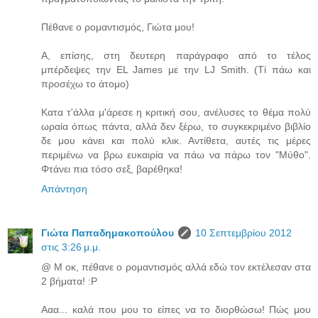
Πέθανε ο ρομαντισμός, Γιώτα μου!
A, επίσης, στη δευτερη παράγραφο από το τέλος
μπέρδεψες την EL James με την LJ Smith. (Τί πάω και
προσέχω το άτομο)
Κατα τ'άλλα μ'άρεσε η κριτική σου, ανέλυσες το θέμα πολύ
ωραία όπως πάντα, αλλά δεν ξέρω, το συγκεκριμένο βιβλίο
δε μου κάνει και πολύ κλικ. Αντίθετα, αυτές τις μέρες
περιμένω να βρω ευκαιρία να πάω να πάρω τον "Μύθο".
Φτάνει πια τόσο σεξ, βαρέθηκα!
Απάντηση
Γιώτα Παπαδημακοπούλου
10 Σεπτεμβρίου 2012
στις 3:26 μ.μ.
@ Μ οκ, πέθανε ο ρομαντισμός αλλά εδώ τον εκτέλεσαν στα
2 βήματα! :P
Ααα... καλά που μου το είπες να το διορθώσω! Πώς μου