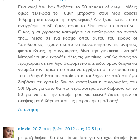
Γεια σας! Δεν έχω διαβάσει το 50 shades of grey... Μόλις
όμως τελείωσα το Γυμνη μπροστά σου! Μου άρεσε!
Τολμηρή και ανοιχτή η συγγραφέας! Δεν ξέρω κατά πόσο
αντιγράφει το 50 όμως αφου το λέτε εσείς το πιστεύω...
Όμως η συγγραφέας καταφέρνει να εκπληρώσει το σκοπό
της... Μέσα σε ένα κόσμο όπου αυτού του είδους οι
"απολαύσεις" έχουν σκοπό να ικανοποιήσουν τις αντρικές
φαντασιώσεις, η συγγραφέας δίνει την γυναικέια πλευρά!
Μπορεί να μην εκφράζει όλες τις γυναίκες, καθώς όντως το
προχωράει σε ένα λίγο διαφορετικό επίπεδο, όμως δείχνει να
γνωρίζει τον τομέα που πάει να αγγίξει από την ουσιαστική
του πλευρα! Κάτι το οποίο από τουλάχιστον από ότι έχω
διαβάσει σε κριτικές δεν το καταφέρνει η συγγραφέας του
50! Όμως για αυτό θα πω περισσότερα όταν διαβάσω και το
50 για να πω την άποψη μου για εκείνο! Αυτές ήταν οι
σκέψεις μου! Χάρηκα που τις μοιράστηκα μαζί σας!
Απάντηση
alexia
20 Σεπτεμβρίου 2012 στις 10:51 μ.μ.
με μπέρδεψες! θα δω.. ίσως έτσι για να έχω άποψη βρε