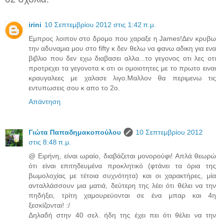
irini
10 Σεπτεμβρίου 2012 στις 1:42 π.μ.
Εμπρος λοιπον στο δρομο που χαραξε η James!Δεν κρυβω
την αδυναμια μου στο fifty κ δεν θελω να φανω αδικη για ενα
βιβλιο που δεν εχω διαβασει αλλα...το γεγονος οτι λες οτι
προτρεχει τα γεγονοτα κ οτι οι ομοιοτητες με το πρωτο ειναι
κραυγαλεες με χαλασε λιγο.Μαλλον θα περιμενω τις
εντυπωσεις σου κ απο το 2ο.
Απάντηση
Γιώτα Παπαδημακοπούλου
10 Σεπτεμβρίου 2012
στις 8:48 π.μ.
@ Ειρήνη, είναι ωραίο, διαβάζεται μονορούφι! Απλά θεωρώ
ότι είναι επιτηδευμένα προκλητικό (φτάνει τα όρια της
βωμολοχίας με τέτοια συχνότητα) και οι χαρακτήρες, μία
ανταλλάσσουν μια ματιά, δεύτερη της λέει ότι θέλει να την
πηδήξει, τρίτη χαμουρεύονται σε ένα μπαρ και 4η
ξεσκίζονται! :/
Δηλαδή στην 40 σελ. ήδη της έχει πει ότι θέλει να την