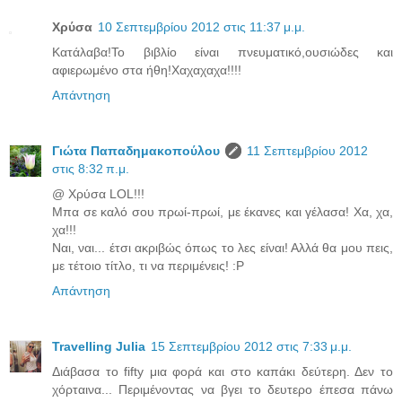
Χρύσα
10 Σεπτεμβρίου 2012 στις 11:37 μ.μ.
Κατάλαβα!Το βιβλίο είναι πνευματικό,ουσιώδες και
αφιερωμένο στα ήθη!Χαχαχαχα!!!!
Απάντηση
Γιώτα Παπαδημακοπούλου
11 Σεπτεμβρίου 2012
στις 8:32 π.μ.
@ Χρύσα LOL!!!
Μπα σε καλό σου πρωί-πρωί, με έκανες και γέλασα! Χα, χα,
χα!!!
Ναι, ναι... έτσι ακριβώς όπως το λες είναι! Αλλά θα μου πεις,
με τέτοιο τίτλο, τι να περιμένεις! :P
Απάντηση
Travelling Julia
15 Σεπτεμβρίου 2012 στις 7:33 μ.μ.
Διάβασα το fifty μια φορά και στο καπάκι δεύτερη. Δεν το
χόρταινα... Περιμένοντας να βγει το δευτερο έπεσα πάνω