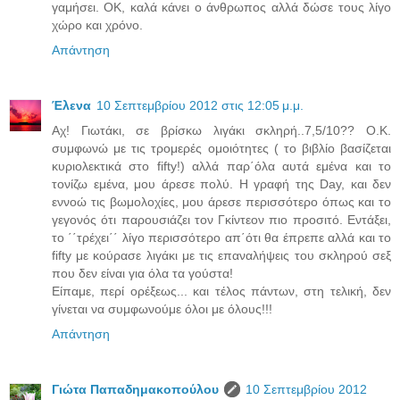
γαμήσει. ΟΚ, καλά κάνει ο άνθρωπος αλλά δώσε τους λίγο
χώρο και χρόνο.
Απάντηση
Έλενα
10 Σεπτεμβρίου 2012 στις 12:05 μ.μ.
Αχ! Γιωτάκι, σε βρίσκω λιγάκι σκληρή..7,5/10?? Ο.Κ.
συμφωνώ με τις τρομερές ομοιότητες ( το βιβλίο βασίζεται
κυριολεκτικά στο fifty!) αλλά παρ΄όλα αυτά εμένα και το
τονίζω εμένα, μου άρεσε πολύ. Η γραφή της Day, και δεν
εννοώ τις βωμολοχίες, μου άρεσε περισσότερο όπως και το
γεγονός ότι παρουσιάζει τον Γκίντεον πιο προσιτό. Εντάξει,
το ΄΄τρέχει΄΄ λίγο περισσότερο απ΄ότι θα έπρεπε αλλά και το
fifty με κούρασε λιγάκι με τις επαναλήψεις του σκληρού σεξ
που δεν είναι για όλα τα γούστα!
Είπαμε, περί ορέξεως... και τέλος πάντων, στη τελική, δεν
γίνεται να συμφωνούμε όλοι με όλους!!!
Απάντηση
Γιώτα Παπαδημακοπούλου
10 Σεπτεμβρίου 2012