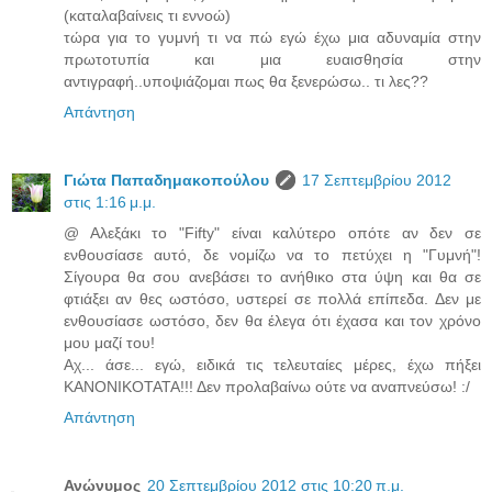
(καταλαβαίνεις τι εννοώ)
τώρα για το γυμνή τι να πώ εγώ έχω μια αδυναμία στην
πρωτοτυπία και μια ευαισθησία στην
αντιγραφή..υποψιάζομαι πως θα ξενερώσω.. τι λες??
Απάντηση
Γιώτα Παπαδημακοπούλου
17 Σεπτεμβρίου 2012
στις 1:16 μ.μ.
@ Αλεξάκι το "Fifty" είναι καλύτερο οπότε αν δεν σε
ενθουσίασε αυτό, δε νομίζω να το πετύχει η "Γυμνή"!
Σίγουρα θα σου ανεβάσει το ανήθικο στα ύψη και θα σε
φτιάξει αν θες ωστόσο, υστερεί σε πολλά επίπεδα. Δεν με
ενθουσίασε ωστόσο, δεν θα έλεγα ότι έχασα και τον χρόνο
μου μαζί του!
Αχ... άσε... εγώ, ειδικά τις τελευταίες μέρες, έχω πήξει
ΚΑΝΟΝΙΚΟΤΑΤΑ!!! Δεν προλαβαίνω ούτε να αναπνεύσω! :/
Απάντηση
Ανώνυμος
20 Σεπτεμβρίου 2012 στις 10:20 π.μ.