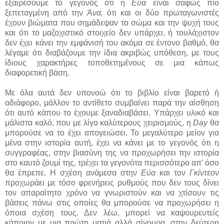
εξαιρέσουμε το γεγονός ότι η
Εύα
είναι σαφώς πιο
ξεπεταγμένη από την
Άνα,
ότι και οι δύο πρωταγωνιστές
έχουν βιώματα που σημάδεψαν το σώμα και την ψυχή τους
και ότι το μαζοχιστικό στοιχείο δεν υπάρχει, ή τουλάχιστον
δεν έχει κάνει την εμφάνισή του ακόμα σε έντονο βαθμό, θα
λέγαμε ότι διαβάζουμε την ίδια ακριβώς υπόθεση, με τους
ίδιους χαρακτήρες τοποθετημένους σε μια κάπως
διαφορετική βάση.
Με όλα αυτά δεν υπονοώ ότι το βιβλίο είναι βαρετό ή
αδιάφορο, μάλλον το αντίθετο συμβαίνει παρά την αίσθηση
ότι αυτό κάπου το έχουμε ξαναδιαβάσει. Υπάρχει υλικό και
μάλιστα καλό, που με λίγο καλύτερους χειρισμούς, η
Day
θα
μπορούσε να το έχει απογειώσει. Το μεγαλύτερο μείον για
μένα στην ιστορία αυτή, έχει να κάνει με το γεγονός ότι η
συγγραφέας, στην βιασύνη της να προχωρήσει την ιστορία
στο καυτό ζουμί της, τρέχει τα γεγονότα περισσότερο απ' όσο
θα έπρεπε. Η σχέση ανάμεσα στην
Εύα
και τον
Γκίντεον
προχωράει με τόσο φρενήρεις ρυθμούς που δεν τους δίνει
τον απαραίτητο χρόνο να γνωριστούν και να χτίσουν τις
βάσεις πάνω στις οποίες θα μπορούσε να προχωρήσει η
όποια σχέση τους. Δεν λέω, μπορεί να καψουρευτείς
κάποιον με μια πρώτη ματιά αλλά σίγουρα, στην δεύτερη