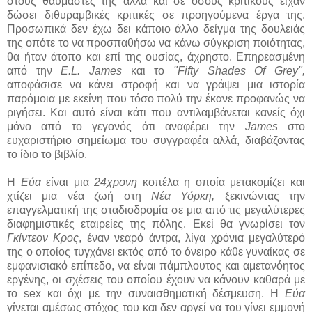
στους θαυμαστές της αλλά και σε όσους κριτικούς είχαν
δώσει διθυραμβικές κριτικές σε προηγούμενα έργα της.
Προσωπικά δεν έχω δει κάποιο άλλο δείγμα της δουλειάς
της οπότε το να προσπαθήσω να κάνω σύγκριση ποιότητας,
θα ήταν άτοπο και επί της ουσίας, άχρηστο. Επηρεασμένη
από την
E.L. James
και το
"Fifty Shades Of Grey",
αποφάσισε να κάνει στροφή και να γράψει μια ιστορία
παρόμοια με εκείνη που τόσο πολύ την έκανε προφανώς να
ριγήσει. Και αυτό είναι κάτι που αντιλαμβάνεται κανείς όχι
μόνο από το γεγονός ότι αναφέρει την
James
στο
ευχαριστήριο σημείωμα του συγγραφέα αλλά, διαβάζοντας
το ίδιο το βιβλίο.
Η
Εύα
είναι μια
24χρονη
κοπέλα η οποία μετακομίζει και
χτίζει μια νέα ζωή στη
Νέα Υόρκη,
ξεκινώντας την
επαγγελματική της σταδιοδρομία σε μια από τις μεγαλύτερες
διαφημιστικές εταιρείες της πόλης. Εκεί θα γνωρίσει τον
Γκίντεον Κρος
, έναν νεαρό άντρα, λίγα χρόνια μεγαλύτερό
της ο οποίος τυγχάνει εκτός από το όνειρο κάθε γυναίκας σε
εμφανισιακό επίπεδο, να είναι πάμπλουτος και αμετανόητος
εργένης, οι σχέσεις του οποίου έχουν να κάνουν καθαρά με
το sex και όχι με την συναισθηματική δέσμευση. Η
Εύα
γίνεται αμέσως στόχος του και δεν αργεί να του γίνει εμμονή