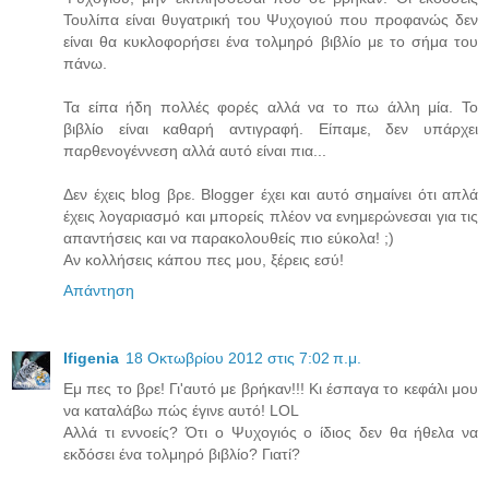
Τουλίπα είναι θυγατρική του Ψυχογιού που προφανώς δεν
είναι θα κυκλοφορήσει ένα τολμηρό βιβλίο με το σήμα του
πάνω.
Τα είπα ήδη πολλές φορές αλλά να το πω άλλη μία. Το
βιβλίο είναι καθαρή αντιγραφή. Είπαμε, δεν υπάρχει
παρθενογέννεση αλλά αυτό είναι πια...
Δεν έχεις blog βρε. Blogger έχει και αυτό σημαίνει ότι απλά
έχεις λογαριασμό και μπορείς πλέον να ενημερώνεσαι για τις
απαντήσεις και να παρακολουθείς πιο εύκολα! ;)
Αν κολλήσεις κάπου πες μου, ξέρεις εσύ!
Απάντηση
Ifigenia
18 Οκτωβρίου 2012 στις 7:02 π.μ.
Εμ πες το βρε! Γι'αυτό με βρήκαν!!! Κι έσπαγα το κεφάλι μου
να καταλάβω πώς έγινε αυτό! LOL
Αλλά τι εννοείς? Ότι ο Ψυχογιός ο ίδιος δεν θα ήθελα να
εκδόσει ένα τολμηρό βιβλίο? Γιατί?