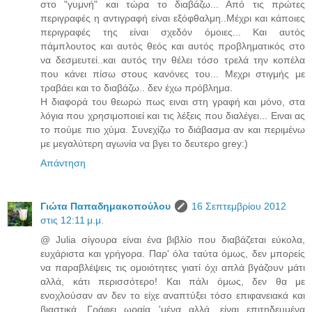
στο "γυμνή" και τώρα το διαβάζω... Από τις πρώτες
περιγραφές η αντιγραφή είναι εξόφθαλμη..Μέχρι και κάποιες
περιγραφές της είναι σχεδόν όμοιες... Και αυτός
πάμπλουτος και αυτός θεός και αυτός προβληματικός στο
να δεσμευτεί..και αυτός την θέλει τόσο τρελά την κοπέλα
που κάνει πίσω στους κανόνες του... Μεχρι στιγμής με
τραβάει και το διαβάζω.. δεν έχω πρόβλημα.
Η διαφορά του θεωρώ πως ειναι στη γραφή και μόνο, στα
λόγια που χρησιμοποιεί και τις λέξεις που διαλέγει... Ειναι ας
το πούμε πιο χύμα. Συνεχίζω το διάβασμα αν και περιμένω
με μεγαλύτερη αγωνία να βγει το δευτερο grey:)
Απάντηση
Γιώτα Παπαδημακοπούλου
16 Σεπτεμβρίου 2012
στις 12:11 μ.μ.
@ Julia σίγουρα είναι ένα βιβλίο που διαβάζεται εύκολα,
ευχάριστα και γρήγορα. Παρ' όλα ταύτα όμως, δεν μπορείς
να παραβλέψεις τις ομοιότητες γιατί όχι απλά βγάζουν μάτι
αλλά, κάτι περισσότερο! Και πάλι όμως, δεν θα με
ενοχλούσαν αν δεν το είχε αναπτύξει τόσο επιφανειακά και
βιαστικά. Γράφει ωραία 'μένα αλλά, είναι επιτηδευμένα