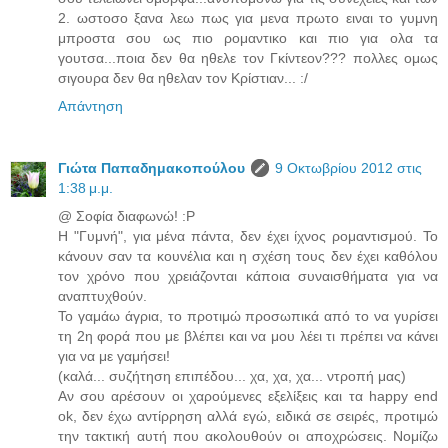
2. ωστοσο ξανα λεω πως για μενα πρωτο ειναι το γυμνη
μπροστα σου ως πιο ρομαντικο και πιο για ολα τα
γουτσα...ποια δεν θα ηθελε τον Γκίντεον??? πολλες ομως
σιγουρα δεν θα ηθελαν τον Κρίστιαν... :/
Απάντηση
Γιώτα Παπαδημακοπούλου
9 Οκτωβρίου 2012 στις
1:38 μ.μ.
@ Σοφία διαφωνώ! :P
H "Γυμνή", για μένα πάντα, δεν έχει ίχνος ρομαντισμού. Το
κάνουν σαν τα κουνέλια και η σχέση τους δεν έχει καθόλου
τον χρόνο που χρειάζονται κάποια συναισθήματα για να
αναπτυχθούν.
Το γαμάω άγρια, το προτιμώ προσωπικά από το να γυρίσει
τη 2η φορά που με βλέπει και να μου λέει τι πρέπει να κάνει
για να με γαμήσει!
(καλά... συζήτηση επιπέδου... χα, χα, χα... ντροπή μας)
Αν σου αρέσουν οι χαρούμενες εξελίξεις και τα happy end
ok, δεν έχω αντίρρηση αλλά εγώ, ειδικά σε σειρές, προτιμώ
την τακτική αυτή που ακολουθούν οι αποχρώσεις. Νομίζω