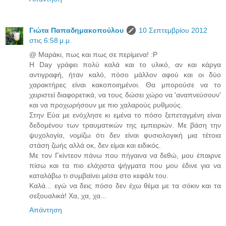
Γιώτα Παπαδημακοπούλου
10 Σεπτεμβρίου 2012
στις 6:58 μ.μ.
@ Μαράκι, πως και πως σε περίμενα! :P
Η Day γράφει πολύ καλά και το υλικό, αν και κάργα
αντιγραφή, ήταν καλό, πόσο μάλλον αφού και οι δύο
χαρακτήρες είναι κακοποιημένοι. Θα μπορούσε να το
χειριστεί διαφορετικά, να τους δώσει χώρο να 'αναπνεύσουν'
και να προχωρήσουν με πιο χαλαρούς ρυθμούς.
Στην Εύα με ενόχλησε κι εμένα το πόσο ξεπεταγμένη είναι
δεδομένου των τραυματικών της εμπειριών. Με βάση την
ψυχολογία, νομίζω ότι δεν είναι φυσιολογική μια τέτοια
στάση ζωής αλλά οκ, δεν είμαι και ειδικός.
Με τον Γκίντεον πάνω που πήγαινα να δεθώ, μου έπαιρνε
πίσω και τα πιο ελάχιστα ψήγματα που μου έδινε για να
καταλάβω τι συμβαίνει μέσα στο κεφάλι του.
Καλά... εγώ να δεις πόσο δεν έχω θέμα με τα σόκιν και τα
σεξουαλικά! Χα, χα, χα...
Απάντηση