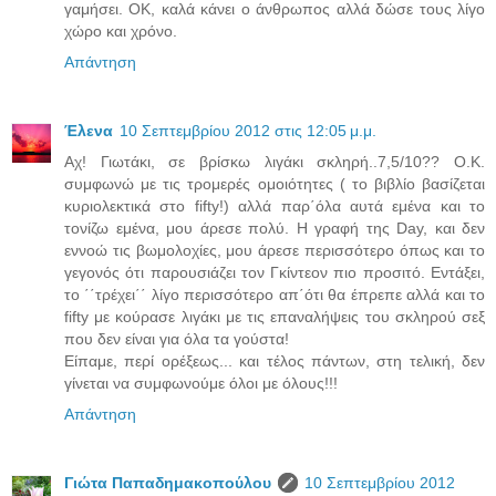
γαμήσει. ΟΚ, καλά κάνει ο άνθρωπος αλλά δώσε τους λίγο
χώρο και χρόνο.
Απάντηση
Έλενα
10 Σεπτεμβρίου 2012 στις 12:05 μ.μ.
Αχ! Γιωτάκι, σε βρίσκω λιγάκι σκληρή..7,5/10?? Ο.Κ.
συμφωνώ με τις τρομερές ομοιότητες ( το βιβλίο βασίζεται
κυριολεκτικά στο fifty!) αλλά παρ΄όλα αυτά εμένα και το
τονίζω εμένα, μου άρεσε πολύ. Η γραφή της Day, και δεν
εννοώ τις βωμολοχίες, μου άρεσε περισσότερο όπως και το
γεγονός ότι παρουσιάζει τον Γκίντεον πιο προσιτό. Εντάξει,
το ΄΄τρέχει΄΄ λίγο περισσότερο απ΄ότι θα έπρεπε αλλά και το
fifty με κούρασε λιγάκι με τις επαναλήψεις του σκληρού σεξ
που δεν είναι για όλα τα γούστα!
Είπαμε, περί ορέξεως... και τέλος πάντων, στη τελική, δεν
γίνεται να συμφωνούμε όλοι με όλους!!!
Απάντηση
Γιώτα Παπαδημακοπούλου
10 Σεπτεμβρίου 2012