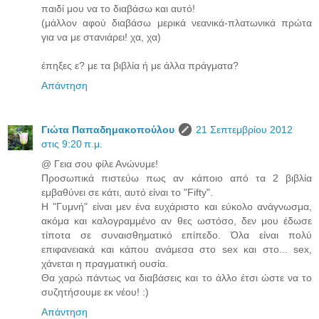
παιδί μου να το διαβάσω και αυτό!
(μάλλον αφού διαβάσω μερικά νεανικά-πλατωνικά πρώτα
για να με στανιάρει! χα, χα)
έπηξες ε? με τα βιβλία ή με άλλα πράγματα?
Απάντηση
Γιώτα Παπαδημακοπούλου
21 Σεπτεμβρίου 2012
στις 9:20 π.μ.
@ Γεια σου φίλε Ανώνυμε!
Προσωπικά πιστεύω πως αν κάποιο από τα 2 βιβλία
εμβαθύνει σε κάτι, αυτό είναι το "Fifty".
Η "Γυμνή" είναι μεν ένα ευχάριστο και εύκολο ανάγνωσμα,
ακόμα και καλογραμμένο αν θες ωστόσο, δεν μου έδωσε
τίποτα σε συναισθηματικό επίπεδο. Όλα είναι πολύ
επιφανειακά και κάπου ανάμεσα στο sex και στο... sex,
χάνεται η πραγματική ουσία.
Θα χαρώ πάντως να διαβάσεις και το άλλο έτσι ώστε να το
συζητήσουμε εκ νέου! :)
Απάντηση