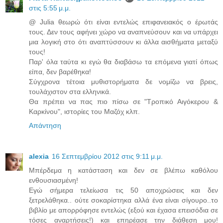
στις 5:55 μ.μ.
@ Julia θεωρώ ότι είναι εντελώς επιφανειακός ο έρωτάς
τους. Δεν τους αφήνει χώρο να αναπνεύσουν και να υπάρχει
μια λογική στο ότι αναπτύσσουν κι άλλα αισθήματα μεταξύ
τους!
Παρ' όλα ταύτα κι εγώ θα διαβάσω τα επόμενα γιατί όπως
είπα, δεν βαρέθηκα!
Σύγχρονα τέτοια μυθιστορήματα δε νομίζω να βρεις,
τουλάχιστον στα ελληνικά.
Θα πρέπει να πας πιο πίσω σε "Τροπικό Αιγόκερου &
Καρκίνου", ιστορίες του Μαζόχ κλπ.
Απάντηση
alexia
16 Σεπτεμβρίου 2012 στις 9:11 μ.μ.
Μπέρδεμα η κατάσταση και δεν σε βλέπω καθόλου
ενθουσιασμένη!
Εγώ σήμερα τελείωσα τις 50 αποχρώσεις και δεν
ξετρελάθηκα.. ούτε σοκαρίστηκα αλλά ένα είναι σίγουρο..το
βιβλίο με απορρόφησε εντελώς (εξού και έχασα επεισόδια σε
τόσες αναρτήσεις!) και επηρέασε την διάθεση μου!