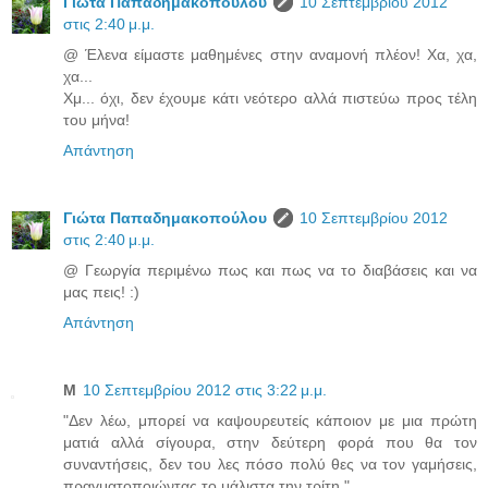
Γιώτα Παπαδημακοπούλου
10 Σεπτεμβρίου 2012
στις 2:40 μ.μ.
@ Έλενα είμαστε μαθημένες στην αναμονή πλέον! Χα, χα,
χα...
Χμ... όχι, δεν έχουμε κάτι νεότερο αλλά πιστεύω προς τέλη
του μήνα!
Απάντηση
Γιώτα Παπαδημακοπούλου
10 Σεπτεμβρίου 2012
στις 2:40 μ.μ.
@ Γεωργία περιμένω πως και πως να το διαβάσεις και να
μας πεις! :)
Απάντηση
Μ
10 Σεπτεμβρίου 2012 στις 3:22 μ.μ.
"Δεν λέω, μπορεί να καψουρευτείς κάποιον με μια πρώτη
ματιά αλλά σίγουρα, στην δεύτερη φορά που θα τον
συναντήσεις, δεν του λες πόσο πολύ θες να τον γαμήσεις,
πραγματοποιώντας το μάλιστα την τρίτη."