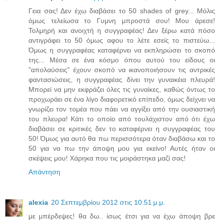
Γεια σας! Δεν έχω διαβάσει το 50 shades of grey... Μόλις
όμως τελείωσα το Γυμνη μπροστά σου! Μου άρεσε!
Τολμηρή και ανοιχτή η συγγραφέας! Δεν ξέρω κατά πόσο
αντιγράφει το 50 όμως αφου το λέτε εσείς το πιστεύω...
Όμως η συγγραφέας καταφέρνει να εκπληρώσει το σκοπό
της... Μέσα σε ένα κόσμο όπου αυτού του είδους οι
"απολαύσεις" έχουν σκοπό να ικανοποιήσουν τις αντρικές
φαντασιώσεις, η συγγραφέας δίνει την γυναικέια πλευρά!
Μπορεί να μην εκφράζει όλες τις γυναίκες, καθώς όντως το
προχωράει σε ένα λίγο διαφορετικό επίπεδο, όμως δείχνει να
γνωρίζει τον τομέα που πάει να αγγίξει από την ουσιαστική
του πλευρα! Κάτι το οποίο από τουλάχιστον από ότι έχω
διαβάσει σε κριτικές δεν το καταφέρνει η συγγραφέας του
50! Όμως για αυτό θα πω περισσότερα όταν διαβάσω και το
50 για να πω την άποψη μου για εκείνο! Αυτές ήταν οι
σκέψεις μου! Χάρηκα που τις μοιράστηκα μαζί σας!
Απάντηση
alexia
20 Σεπτεμβρίου 2012 στις 10:51 μ.μ.
με μπέρδεψες! θα δω.. ίσως έτσι για να έχω άποψη βρε