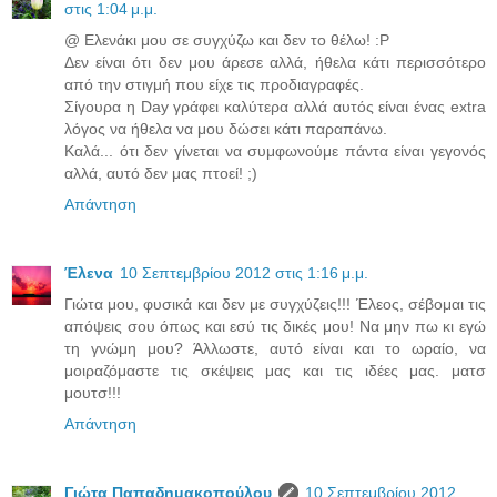
στις 1:04 μ.μ.
@ Ελενάκι μου σε συγχύζω και δεν το θέλω! :P
Δεν είναι ότι δεν μου άρεσε αλλά, ήθελα κάτι περισσότερο
από την στιγμή που είχε τις προδιαγραφές.
Σίγουρα η Day γράφει καλύτερα αλλά αυτός είναι ένας extra
λόγος να ήθελα να μου δώσει κάτι παραπάνω.
Καλά... ότι δεν γίνεται να συμφωνούμε πάντα είναι γεγονός
αλλά, αυτό δεν μας πτοεί! ;)
Απάντηση
Έλενα
10 Σεπτεμβρίου 2012 στις 1:16 μ.μ.
Γιώτα μου, φυσικά και δεν με συγχύζεις!!! Έλεος, σέβομαι τις
απόψεις σου όπως και εσύ τις δικές μου! Να μην πω κι εγώ
τη γνώμη μου? Άλλωστε, αυτό είναι και το ωραίο, να
μοιραζόμαστε τις σκέψεις μας και τις ιδέες μας. ματσ
μουτσ!!!
Απάντηση
Γιώτα Παπαδημακοπούλου
10 Σεπτεμβρίου 2012