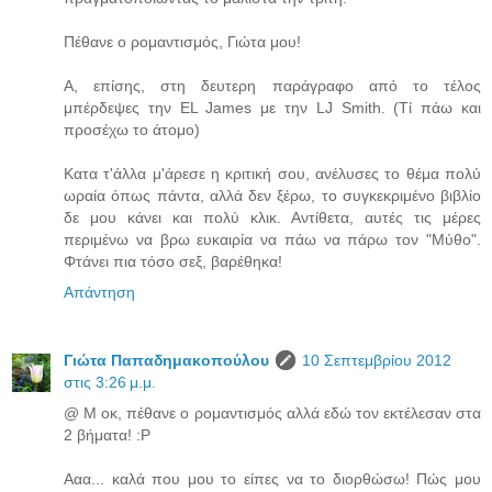
Πέθανε ο ρομαντισμός, Γιώτα μου!
A, επίσης, στη δευτερη παράγραφο από το τέλος
μπέρδεψες την EL James με την LJ Smith. (Τί πάω και
προσέχω το άτομο)
Κατα τ'άλλα μ'άρεσε η κριτική σου, ανέλυσες το θέμα πολύ
ωραία όπως πάντα, αλλά δεν ξέρω, το συγκεκριμένο βιβλίο
δε μου κάνει και πολύ κλικ. Αντίθετα, αυτές τις μέρες
περιμένω να βρω ευκαιρία να πάω να πάρω τον "Μύθο".
Φτάνει πια τόσο σεξ, βαρέθηκα!
Απάντηση
Γιώτα Παπαδημακοπούλου
10 Σεπτεμβρίου 2012
στις 3:26 μ.μ.
@ Μ οκ, πέθανε ο ρομαντισμός αλλά εδώ τον εκτέλεσαν στα
2 βήματα! :P
Ααα... καλά που μου το είπες να το διορθώσω! Πώς μου