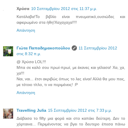
Χρύσα
10 Σεπτεμβρίου 2012 στις 11:37 μ.μ.
Κατάλαβα!Το βιβλίο είναι πνευματικό,ουσιώδες και
αφιερωμένο στα ήθη!Χαχαχαχα!!!!
Απάντηση
Γιώτα Παπαδημακοπούλου
11 Σεπτεμβρίου 2012
στις 8:32 π.μ.
@ Χρύσα LOL!!!
Μπα σε καλό σου πρωί-πρωί, με έκανες και γέλασα! Χα, χα,
χα!!!
Ναι, ναι... έτσι ακριβώς όπως το λες είναι! Αλλά θα μου πεις,
με τέτοιο τίτλο, τι να περιμένεις! :P
Απάντηση
Travelling Julia
15 Σεπτεμβρίου 2012 στις 7:33 μ.μ.
Διάβασα το fifty μια φορά και στο καπάκι δεύτερη. Δεν το
χόρταινα... Περιμένοντας να βγει το δευτερο έπεσα πάνω