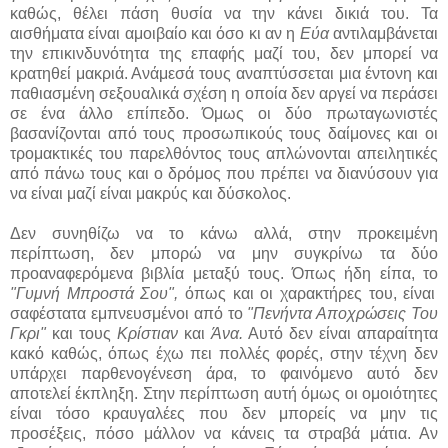
καθώς, θέλει πάση θυσία να την κάνει δικιά του. Τα
αισθήματα είναι αμοιβαίο και όσο κι αν η
Εύα
αντιλαμβάνεται
την επικινδυνότητα της επαφής μαζί του, δεν μπορεί να
κρατηθεί μακριά. Ανάμεσά τους αναπτύσσεται μια έντονη και
παθιασμένη σεξουαλικά σχέση η οποία δεν αργεί να περάσει
σε ένα άλλο επίπεδο. Όμως οι δύο πρωταγωνιστές
βασανίζονται από τους προσωπικούς τους δαίμονες και οι
τρομακτικές του παρελθόντος τους απλώνονται απειλητικές
από πάνω τους και ο δρόμος που πρέπει να διανύσουν για
να είναι μαζί είναι μακρύς και δύσκολος.
Δεν συνηθίζω να το κάνω αλλά, στην προκειμένη
περίπτωση, δεν μπορώ να μην συγκρίνω τα δύο
προαναφερόμενα βιβλία μεταξύ τους. Όπως ήδη είπα, το
"Γυμνή Μπροστά Σου",
όπως και οι χαρακτήρες του, είναι
σαφέστατα εμπνευσμένοι από το
"Πενήντα Αποχρώσεις Του
Γκρι"
και τους
Κρίστιαν
και
Άνα.
Αυτό δεν είναι απαραίτητα
κακό καθώς, όπως έχω πει πολλές φορές, στην τέχνη δεν
υπάρχει παρθενογένεση άρα, το φαινόμενο αυτό δεν
αποτελεί έκπληξη. Στην περίπτωση αυτή όμως οι ομοιότητες
είναι τόσο κραυγαλέες που δεν μπορείς να μην τις
προσέξεις, πόσο μάλλον να κάνεις τα στραβά μάτια. Αν