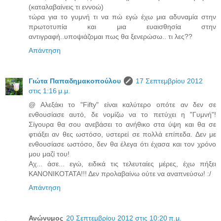
(καταλαβαίνεις τι εννοώ)
τώρα για το γυμνή τι να πώ εγώ έχω μια αδυναμία στην
πρωτοτυπία και μια ευαισθησία στην
αντιγραφή..υποψιάζομαι πως θα ξενερώσω.. τι λες??
Απάντηση
Γιώτα Παπαδημακοπούλου
17 Σεπτεμβρίου 2012
στις 1:16 μ.μ.
@ Αλεξάκι το "Fifty" είναι καλύτερο οπότε αν δεν σε
ενθουσίασε αυτό, δε νομίζω να το πετύχει η "Γυμνή"!
Σίγουρα θα σου ανεβάσει το ανήθικο στα ύψη και θα σε
φτιάξει αν θες ωστόσο, υστερεί σε πολλά επίπεδα. Δεν με
ενθουσίασε ωστόσο, δεν θα έλεγα ότι έχασα και τον χρόνο
μου μαζί του!
Αχ... άσε... εγώ, ειδικά τις τελευταίες μέρες, έχω πήξει
ΚΑΝΟΝΙΚΟΤΑΤΑ!!! Δεν προλαβαίνω ούτε να αναπνεύσω! :/
Απάντηση
Ανώνυμος
20 Σεπτεμβρίου 2012 στις 10:20 π.μ.