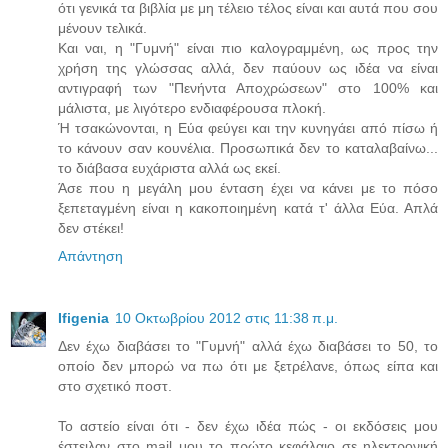
ότι γενικά τα βιβλία με μη τέλειο τέλος είναι και αυτά που σου
μένουν τελικά.
Και ναι, η "Γυμνή" είναι πιο καλογραμμένη, ως προς την
χρήση της γλώσσας αλλά, δεν παύουν ως ιδέα να είναι
αντιγραφή των "Πενήντα Αποχρώσεων" στο 100% και
μάλιστα, με λιγότερο ενδιαφέρουσα πλοκή.
Ή τσακώνονται, η Εύα φεύγει και την κυνηγάει από πίσω ή
το κάνουν σαν κουνέλια. Προσωπικά δεν το καταλαβαίνω...
το διάβασα ευχάριστα αλλά ως εκεί.
Άσε που η μεγάλη μου ένταση έχει να κάνει με το πόσο
ξεπεταγμένη είναι η κακοποιημένη κατά τ' άλλα Εύα. Απλά
δεν στέκει!
Απάντηση
Ifigenia
10 Οκτωβρίου 2012 στις 11:38 π.μ.
Δεν έχω διαβάσει το "Γυμνή" αλλά έχω διαβάσει το 50, το
οποίο δεν μπορώ να πω ότι με ξετρέλανε, όπως είπα και
στο σχετικό ποστ.
Το αστείο είναι ότι - δεν έχω ιδέα πώς - οι εκδόσεις μου
έστειλαν στο mail μου το πρώτο κεφάλαιο σε ηλεκτρονική