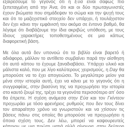
εξαιρέσουμε το γεγονός ότι η
Εύα
είναι σαφώς πιο
ξεπεταγμένη από την
Άνα,
ότι και οι δύο πρωταγωνιστές
έχουν βιώματα που σημάδεψαν το σώμα και την ψυχή τους
και ότι το μαζοχιστικό στοιχείο δεν υπάρχει, ή τουλάχιστον
δεν έχει κάνει την εμφάνισή του ακόμα σε έντονο βαθμό, θα
λέγαμε ότι διαβάζουμε την ίδια ακριβώς υπόθεση, με τους
ίδιους χαρακτήρες τοποθετημένους σε μια κάπως
διαφορετική βάση.
Με όλα αυτά δεν υπονοώ ότι το βιβλίο είναι βαρετό ή
αδιάφορο, μάλλον το αντίθετο συμβαίνει παρά την αίσθηση
ότι αυτό κάπου το έχουμε ξαναδιαβάσει. Υπάρχει υλικό και
μάλιστα καλό, που με λίγο καλύτερους χειρισμούς, η
Day
θα
μπορούσε να το έχει απογειώσει. Το μεγαλύτερο μείον για
μένα στην ιστορία αυτή, έχει να κάνει με το γεγονός ότι η
συγγραφέας, στην βιασύνη της να προχωρήσει την ιστορία
στο καυτό ζουμί της, τρέχει τα γεγονότα περισσότερο απ' όσο
θα έπρεπε. Η σχέση ανάμεσα στην
Εύα
και τον
Γκίντεον
προχωράει με τόσο φρενήρεις ρυθμούς που δεν τους δίνει
τον απαραίτητο χρόνο να γνωριστούν και να χτίσουν τις
βάσεις πάνω στις οποίες θα μπορούσε να προχωρήσει η
όποια σχέση τους. Δεν λέω, μπορεί να καψουρευτείς
κάποιον με μια πρώτη ματιά αλλά σίγουρα, στην δεύτερη