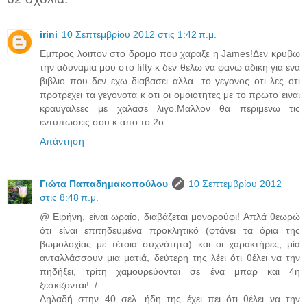
irini
10 Σεπτεμβρίου 2012 στις 1:42 π.μ.
Εμπρος λοιπον στο δρομο που χαραξε η James!Δεν κρυβω
την αδυναμια μου στο fifty κ δεν θελω να φανω αδικη για ενα
βιβλιο που δεν εχω διαβασει αλλα...το γεγονος οτι λες οτι
προτρεχει τα γεγονοτα κ οτι οι ομοιοτητες με το πρωτο ειναι
κραυγαλεες με χαλασε λιγο.Μαλλον θα περιμενω τις
εντυπωσεις σου κ απο το 2ο.
Απάντηση
Γιώτα Παπαδημακοπούλου
10 Σεπτεμβρίου 2012
στις 8:48 π.μ.
@ Ειρήνη, είναι ωραίο, διαβάζεται μονορούφι! Απλά θεωρώ
ότι είναι επιτηδευμένα προκλητικό (φτάνει τα όρια της
βωμολοχίας με τέτοια συχνότητα) και οι χαρακτήρες, μία
ανταλλάσσουν μια ματιά, δεύτερη της λέει ότι θέλει να την
πηδήξει, τρίτη χαμουρεύονται σε ένα μπαρ και 4η
ξεσκίζονται! :/
Δηλαδή στην 40 σελ. ήδη της έχει πει ότι θέλει να την