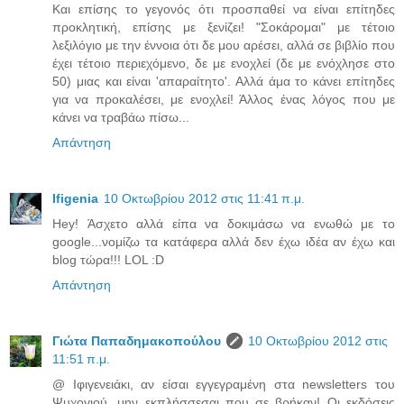
Και επίσης το γεγονός ότι προσπαθεί να είναι επίτηδες
προκλητική, επίσης με ξενίζει! "Σοκάρομαι" με τέτοιο
λεξιλόγιο με την έννοια ότι δε μου αρέσει, αλλά σε βιβλίο που
έχει τέτοιο περιεχόμενο, δε με ενοχλεί (δε με ενόχλησε στο
50) μιας και είναι 'απαραίτητο'. Αλλά άμα το κάνει επίτηδες
για να προκαλέσει, με ενοχλεί! Άλλος ένας λόγος που με
κάνει να τραβάω πίσω...
Απάντηση
Ifigenia
10 Οκτωβρίου 2012 στις 11:41 π.μ.
Hey! Άσχετο αλλά είπα να δοκιμάσω να ενωθώ με το
google...νομίζω τα κατάφερα αλλά δεν έχω ιδέα αν έχω και
blog τώρα!!! LOL :D
Απάντηση
Γιώτα Παπαδημακοπούλου
10 Οκτωβρίου 2012 στις
11:51 π.μ.
@ Ιφιγενειάκι, αν είσαι εγγεγραμένη στα newsletters του
Ψυχογιού, μην εκπλήσσεσαι που σε βρήκαν! Οι εκδόσεις