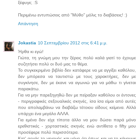
ξέφυγε; :S
Περιμένω εντυπώσεις από "Μύθο" μόλις το διαβάσεις! :)
Απάντηση
Jokastia
10 Σεπτεμβρίου 2012 στις 6:41 μ.μ.
Ήρθα κι εγώ!
Γιώτα, τη γνώμη μου την ξέρεις πολύ καλά γιατί το έχουμε
συζητήσει πολύ οι δυό μας το θέμα.
Το συγκεκριμένο βιβλίο δεν κατάφερε να με αγγίξει καθόλου,
δεν μπόρεσα να ταυτιστώ με τους χαρακτήρες, δεν με
συγκίνησε, δεν με έκανε να αγωνιώ για να μάθω τι γίνεται
παρακάτω.
Για να μην παρεξηγηθώ δεν με πείραξαν καθόλου οι έντονες
- περιγραφικές σεξουαλικές σκηνές, ίσα ίσα είμαι από αυτές
που απολαμβάνω να διαβάζω τέτοιου είδους κείμενα. Αλλά
υπάρχει ένα μεγάλο ΑΛΛΑ.
Για εμένα δεν είχε τίποτα άλλο να μου δώσει παρά μόνο
ερεθιστικές - χορταστικές σκηνές ενώ αντίθετα ο fifty μου
προσέφερε πολύ περισσότερα.
Κατ' αρχάς το γεγονός και μόνο ότι όπως και να το κάνουμε