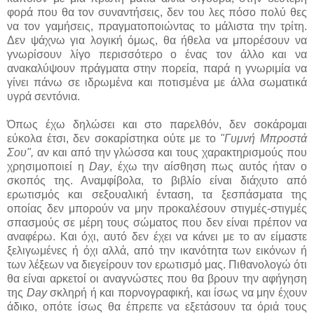
φορά που θα τον συναντήσεις, δεν του λες πόσο πολύ θες
να τον γαμήσεις, πραγματοποιώντας το μάλιστα την τρίτη.
Δεν ψάχνω για λογική όμως, θα ήθελα να μπορέσουν να
γνωρίσουν λίγο περισσότερο ο ένας τον άλλο και να
ανακαλύψουν πράγματα στην πορεία, παρά η γνωριμία να
γίνει πάνω σε ιδρωμένα και ποτισμένα με άλλα σωματικά
υγρά σεντόνια.
Όπως έχω δηλώσει και στο παρελθόν, δεν σοκάρομαι
εύκολα έτσι, δεν σοκαρίστηκα ούτε με το
"Γυμνή Μπροστά
Σου",
αν και από την γλώσσα και τους χαρακτηρισμούς που
χρησιμοποιεί η
Day
, έχω την αίσθηση πως αυτός ήταν ο
σκοπός της. Αναμφίβολα, το βιβλίο είναι διάχυτο από
ερωτισμός και σεξουαλική ένταση, τα ξεσπάσματα της
οποίας δεν μπορούν να μην προκαλέσουν στιγμές-στιγμές
σπασμούς σε μέρη τους σώματος που δεν είναι πρέπον να
αναφέρω. Και όχι, αυτό δεν έχει να κάνει με το αν είμαστε
ξελιγωμένες ή όχι αλλά, από την ικανότητα των εικόνων ή
των λέξεων να διεγείρουν τον ερωτισμό μας. Πιθανολογώ ότι
θα είναι αρκετοί οι αναγνώστες που θα βρουν την αφήγηση
της
Day
σκληρή ή και πορνογραφική, και ίσως να μην έχουν
άδικο, οπότε ίσως θα έπρεπε να εξετάσουν τα όριά τους