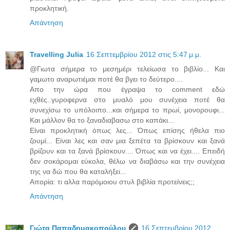
προκλητική.
Απάντηση
Travelling Julia
16 Σεπτεμβρίου 2012 στις 5:47 μ.μ.
@Γιωτα σήμερα το μεσημέρι τελείωσα το βιβλίο... Και
γαμωτο αναρωτιέμαι ποτέ θα βγει το δεύτερο....
Απο την ώρα που έγραψα το comment εδώ
εχθές..γυροφερνα στο μυαλό μου συνέχεια ποτέ θα
συνεχίσω το υπόλοιπο...και σήμερα το πρωί, μονορουφι...
Και μάλλον θα το ξαναδιαβασω στο καπάκι...
Είναι προκλητική όπως λες... Όπως επίσης ήθελα πιο
ζουμί... Είναι λες και σαν μια ξεπέτα τα βρίσκουν και ξανά
βρίζουν και τα ξανά βρίσκουν.... Όπως και να έχει.... Επειδή
δεν σοκάρομαι εύκολα, θέλω να διαβάσω και την συνέχεια
της να δώ που θα καταλήξει...
Απορία: τι αλλα παρόμοιου στυλ βιβλία προτείνεις;;
Απάντηση
Γιώτα Παπαδημακοπούλου
16 Σεπτεμβρίου 2012