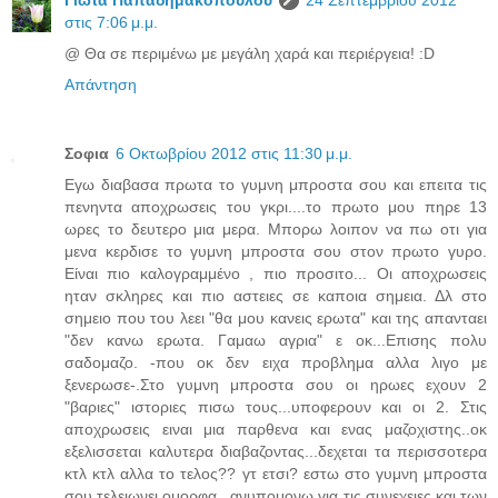
στις 7:06 μ.μ.
@ Θα σε περιμένω με μεγάλη χαρά και περιέργεια! :D
Απάντηση
Σοφια
6 Οκτωβρίου 2012 στις 11:30 μ.μ.
Εγω διαβασα πρωτα το γυμνη μπροστα σου και επειτα τις
πενηντα αποχρωσεις του γκρι....το πρωτο μου πηρε 13
ωρες το δευτερο μια μερα. Μπορω λοιπον να πω οτι για
μενα κερδισε το γυμνη μπροστα σου στον πρωτο γυρο.
Είναι πιο καλογραμμένο , πιο προσιτο... Οι αποχρωσεις
ηταν σκληρες και πιο αστειες σε καποια σημεια. Δλ στο
σημειο που του λεει "θα μου κανεις ερωτα" και της απανταει
"δεν κανω ερωτα. Γαμαω αγρια" ε οκ...Επισης πολυ
σαδομαζο. -που οκ δεν ειχα προβλημα αλλα λιγο με
ξενερωσε-.Στο γυμνη μπροστα σου οι ηρωες εχουν 2
"βαριες" ιστοριες πισω τους...υποφερουν και οι 2. Στις
αποχρωσεις ειναι μια παρθενα και ενας μαζοχιστης..οκ
εξελισσεται καλυτερα διαβαζοντας...δεχεται τα περισσοτερα
κτλ κτλ αλλα το τελος?? γτ ετσι? εστω στο γυμνη μπροστα
σου τελειωνει ομορφα...ανυπομονω για τις συνεχειες και των