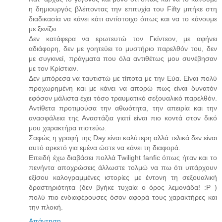
η δημιουργός βλέποντας την επιτυχία του Fifty μπήκε στη
διαδικασία να κάνει κάτι αντίστοιχο όπως και να το κάνουμε
με ξενίζει.
Δεν κατάφερα να ερωτευτώ τον Γκίντεον, με αφήνει
αδιάφορη, δεν με γοητεύει το μυστήριο παρελθόν του, δεν
με συγκινεί, πράγματα που όλα αντιθέτως μου συνέβησαν
με τον Κρίστιαν.
Δεν μπόρεσα να ταυτιστώ με τίποτα με την Εύα. Είναι πολύ
προχωρημένη και με κάνει να απορώ πως είναι δυνατόν
εφόσον μάλιστα έχει τόσο τραυματικό σεξουαλικό παρελθόν.
Αντίθετα προτιμούσα την αθωότητα, την απειρία και την
ανασφάλεια της Αναστάζια γιατί είναι πιο κοντά στον δικό
μου χαρακτήρα πιστεύω.
Σαφώς η γραφή της Day είναι καλύτερη αλλά τελικά δεν είναι
αυτό αρκετό για εμένα ώστε να κάνει τη διαφορά.
Επειδή έχω διαβάσει πολλά Twilight fanfic όπως ήταν και το
πενήντα αποχρώσεις άλλωστε τολμώ να πω ότι υπάρχουν
εξίσου καλογραμμένες ιστορίες με έντονη τη σεξουαλική
δραστηριότητα (δεν βγήκε τυχαία ο όρος λεμονάδα! :P )
πολύ πιο ενδιαφέρουσες όσον αφορά τους χαρακτήρες και
την πλοκή.
Απάντηση