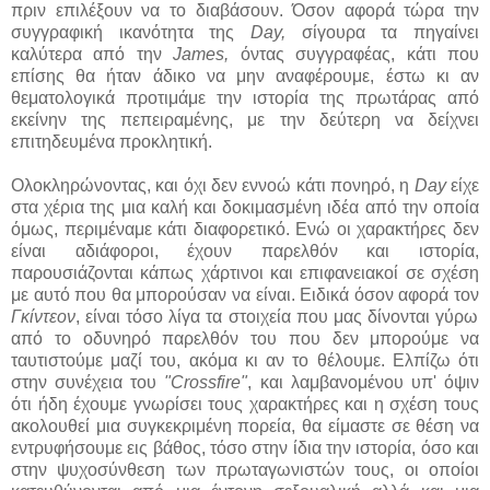
πριν επιλέξουν να το διαβάσουν. Όσον αφορά τώρα την
συγγραφική ικανότητα της
Day,
σίγουρα τα πηγαίνει
καλύτερα από την
James,
όντας συγγραφέας, κάτι που
επίσης θα ήταν άδικο να μην αναφέρουμε, έστω κι αν
θεματολογικά προτιμάμε την ιστορία της πρωτάρας από
εκείνην της πεπειραμένης, με την δεύτερη να δείχνει
επιτηδευμένα προκλητική.
Ολοκληρώνοντας, και όχι δεν εννοώ κάτι πονηρό, η
Day
είχε
στα χέρια της μια καλή και δοκιμασμένη ιδέα από την οποία
όμως, περιμέναμε κάτι διαφορετικό. Ενώ οι χαρακτήρες δεν
είναι αδιάφοροι, έχουν παρελθόν και ιστορία,
παρουσιάζονται κάπως χάρτινοι και επιφανειακοί σε σχέση
με αυτό που θα μπορούσαν να είναι. Ειδικά όσον αφορά τον
Γκίντεον
, είναι τόσο λίγα τα στοιχεία που μας δίνονται γύρω
από το οδυνηρό παρελθόν του που δεν μπορούμε να
ταυτιστούμε μαζί του, ακόμα κι αν το θέλουμε. Ελπίζω ότι
στην συνέχεια του
"Crossfire"
, και λαμβανομένου υπ' όψιν
ότι ήδη έχουμε γνωρίσει τους χαρακτήρες και η σχέση τους
ακολουθεί μια συγκεκριμένη πορεία, θα είμαστε σε θέση να
εντρυφήσουμε εις βάθος, τόσο στην ίδια την ιστορία, όσο και
στην ψυχοσύνθεση των πρωταγωνιστών τους, οι οποίοι