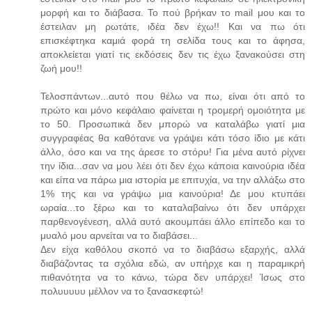
μορφή και το διάβασα. Το πού βρήκαν το mail μου και το
έστειλαν μη ρωτάτε, ιδέα δεν έχω!! Και να πω ότι
επισκέφτηκα καμιά φορά τη σελίδα τους και το άφησα,
αποκλείεται γιατί τις εκδόσεις δεν τις έχω ξανακούσει στη
ζωή μου!!
Τελοσπάντων...αυτό που θέλω να πω, είναι ότι από το
πρώτο και μόνο κεφάλαιο φαίνεται η τρομερή ομοιότητα με
το 50. Προσωπικά δεν μπορώ να καταλάβω γιατί μια
συγγραφέας θα καθότανε να γράψει κάτι τόσο ίδιο με κάτι
άλλο, όσο και να της άρεσε το στόρυ! Για μένα αυτό ρίχνει
την ίδια...σαν να μου λέει ότι δεν έχω κάποια καινούρια ιδέα
και είπα να πάρω μια ιστορία με επιτυχία, να την αλλάξω στο
1% της και να γράψω μια καινούρια! Δε μου κτυπάει
ωραία...το ξέρω και το καταλαβαίνω ότι δεν υπάρχει
παρθενογένεση, αλλά αυτό ακουμπάει άλλο επίπεδο και το
μυαλό μου αρνείται να το διαβάσει...
Δεν είχα καθόλου σκοπό να το διαβάσω εξαρχής, αλλά
διαβάζοντας τα σχόλια εδώ, αν υπήρχε και η παραμικρή
πιθανότητα να το κάνω, τώρα δεν υπάρχει! Ίσως στο
πολυυυυυ μέλλον να το ξανασκεφτώ!