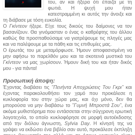
του, αν και ήξερα ότι έπαιζα με τη
φωτιά. Η ψυχή μου ήταν
κατεστραμμένη κι αυτός την άνοιξε και
τη διάβασε με τόση ευκολία.
Ο
Γκίντεον
ήξερε. Είχε τους δικούς του δαίμονες να τον
βασανίζουν. Θα γινόμασταν ο ένας ο καθρέφτης του άλλου
καθώς θα προσπαθούσαμε να γιατρέψουμε τις πληγές μας
και να παλέψουμε με τα πάθη και τις επιθυμίες μας.
Ο έρωτάς του με μεταμόρφωσε. Ήμουν αποφασισμένη να
μην αφήσω το παρελθόν μου και τα σκοτεινά μυστικά του
Γκίντεον
να μας χωρίσουν. Ήμουν δική του και ήταν δικός
μου - για πάντα!
Προσωπική άποψη:
Έχοντας διαβάσει τις
"Πενήντα Αποχρώσεις Του Γκρι"
και
έχοντας παρακολουθήσει τον χαμό που προκάλεσε η
κυκλοφορία του στην χώρα μας, και όχι μόνο, δεν θα
μπορούσα να μην διαβάσω το
"Γυμνή Μπροστά Σου"
, ένα
ακόμα μυθιστόρημα που εντάσσεται στην σύγχρονη ερωτική
λογοτεχνία, το οποίο κυκλοφόρησε σε μορφή αυτοέκδοσης
από την διόλου άγνωστη,
Sylvia Day
. Η κίνησή της να
γράψει να εκδώσει ένα βιβλίο σαν αυτό, προκάλεσε έκπληξη