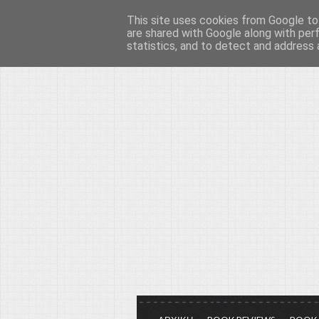
This site uses cookies from Google to 
Το μεγαλείο των Τεχ
are shared with Google along with per
statistics, and to detect and address 
Είμαστε πάντα εδώ για να μιλάμε γ