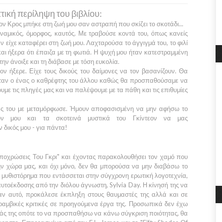
ική περίληψη του βιβλίου:
εον Κρος
μπήκε στη ζωή μου σαν αστραπή που σκίζει το σκοτάδι...
ναμικός, όμορφος, καυτός. Με τραβούσε κοντά του, όπως κανείς
ν είχε καταφέρει στη ζωή μου. Λαχταρούσα το άγγιγμά του, το φιλί
και ήξερα ότι έπαιζα με τη φωτιά. Η ψυχή μου ήταν κατεστραμμένη
 την άνοιξε και τη διάβασε με τόση ευκολία.
εον
ήξερε. Είχε τους δικούς του δαίμονες να τον βασανίζουν. Θα
ταν ο ένας ο καθρέφτης του άλλου καθώς θα προσπαθούσαμε να
υμε τις πληγές μας και να παλέψουμε με τα πάθη και τις επιθυμίες
ς του με μεταμόρφωσε. Ήμουν αποφασισμένη να μην αφήσω το
όν μου και τα σκοτεινά μυστικά του
Γκίντεον
να μας
 δικός μου - για πάντα!
ποχρώσεις Του Γκρι"
και έχοντας παρακολουθήσει τον χαμό που
ν χώρα μας, και όχι μόνο, δεν θα μπορούσα να μην διαβάσω το
α μυθιστόρημα που εντάσσεται στην σύγχρονη ερωτική λογοτεχνία,
αυτοέκδοσης από την διόλου άγνωστη,
Sylvia Day
. Η κίνησή της να
σαν αυτό, προκάλεσε έκπληξη στους θαυμαστές της αλλά και σε
υραμβικές κριτικές σε προηγούμενα έργα της. Προσωπικά δεν έχω
ειάς της οπότε το να προσπαθήσω να κάνω σύγκριση ποιότητας, θα