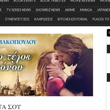
 NEWS
BOOK EVENTS
BOOK TRIBUTES
MOVIE REVIEWS
MOVIE
S
TV SERIES NEWS
SHOWBIZ NEWS
ANIME
MANGA
JAPANES
Y
ΣΥΝΕΝΤΕΥΞΕΙΣ
ΚΛΗΡΩΣΕΙΣ
BITCHES EDITORIAL
PLACES TO
ΤΑ ΣΟΥ