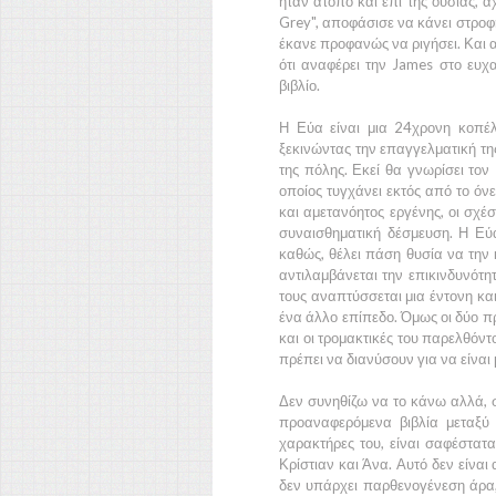
ήταν άτοπο και επί της ουσίας,
Grey",
αποφάσισε να κάνει στροφή 
έκανε προφανώς να ριγήσει. Και α
ότι αναφέρει την
James
στο ευχα
βιβλίο.
Η
Εύα
είναι μια
24χρονη
κοπέλα
ξεκινώντας την επαγγελματική της
της πόλης. Εκεί θα γνωρίσει τον
οποίος τυγχάνει εκτός από το όν
και αμετανόητος εργένης, οι σχέσ
συναισθηματική δέσμευση. Η
Εύ
καθώς, θέλει πάση θυσία να την κ
αντιλαμβάνεται την επικινδυνότη
τους αναπτύσσεται μια έντονη κα
ένα άλλο επίπεδο. Όμως οι δύο π
και οι τρομακτικές του παρελθόν
πρέπει να διανύσουν για να είναι 
Δεν συνηθίζω να το κάνω αλλά, 
προαναφερόμενα βιβλία μεταξύ 
χαρακτήρες του, είναι σαφέστατ
Κρίστιαν
και
Άνα.
Αυτό δεν είναι
δεν υπάρχει παρθενογένεση άρα,