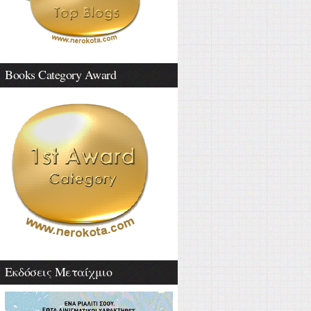
Books Category Award
Εκδόσεις Μεταίχμιο