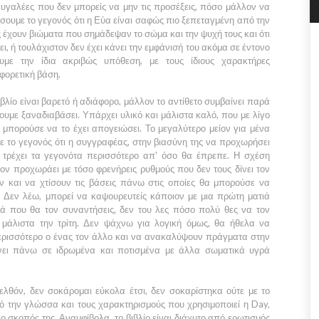
ραυγαλέες που δεν μπορείς να μην τις προσέξεις, πόσο μάλλον να
έσουμε το γεγονός ότι η
Εύα
είναι σαφώς πιο ξεπεταγμένη από την
ς έχουν βιώματα που σημάδεψαν το σώμα και την ψυχή τους και ότι
ει, ή τουλάχιστον δεν έχει κάνει την εμφάνισή του ακόμα σε έντονο
υμε την ίδια ακριβώς υπόθεση, με τους ίδιους χαρακτήρες
φορετική βάση.
βλίο είναι βαρετό ή αδιάφορο, μάλλον το αντίθετο συμβαίνει παρά
ουμε ξαναδιαβάσει. Υπάρχει υλικό και μάλιστα καλό, που με λίγο
 μπορούσε να το έχει απογειώσει. Το μεγαλύτερο μείον για μένα
 με το γεγονός ότι η συγγραφέας, στην βιασύνη της να προχωρήσει
ς, τρέχει τα γεγονότα περισσότερο απ' όσο θα έπρεπε. Η σχέση
εον
προχωράει με τόσο φρενήρεις ρυθμούς που δεν τους δίνει τον
ν και να χτίσουν τις βάσεις πάνω στις οποίες θα μπορούσε να
 Δεν λέω, μπορεί να καψουρευτείς κάποιον με μια πρώτη ματιά
ρά που θα τον συναντήσεις, δεν του λες πόσο πολύ θες να τον
 μάλιστα την τρίτη. Δεν ψάχνω για λογική όμως, θα ήθελα να
ερισσότερο ο ένας τον άλλο και να ανακαλύψουν πράγματα στην
ίνει πάνω σε ιδρωμένα και ποτισμένα με άλλα σωματικά υγρά
λθόν, δεν σοκάρομαι εύκολα έτσι, δεν σοκαρίστηκα ούτε με το
ό την γλώσσα και τους χαρακτηρισμούς που χρησιμοποιεί η
Day
,
 σκοπός της. Αναμφίβολα, το βιβλίο είναι διάχυτο από ερωτισμός