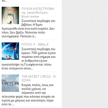
το...
ΓΛΥΚΙΑ ΚΑΤΑΣΤΡΟΦΗ
της Jamie McGuire -
Book review
Συνοπτική περίληψη του
βιβλίου: Η Άμπι
Αμπερνάθι είναι ένα καλό κορίτσι. Δεν
πίνει. Δεν βρίζει. Ντύνεται πολύ
συντηρητικά. Πιστεύει ό...
ΓΟΥΟΛ-Υ - WALL-E
Συνοπτική περίληψη του
έργου: 700 χρόνια έχουν
περάσει από σήμερα και
οι άνθρωποι έχουν
εγκαταλείψει τη Γη αφήνοντας πίσω
έναν απέραντο σκου...
THE SECRET CIRCLE - Η
ΣΕΙΡΑ
Καιρός πολύς, ίσως και
πολλά χρόνια, να
πέρασαν από την
τελευταία φορά που κάποια ιστορία σε
σχέση με μάγους και ικανότητες πέρα
από τα ...