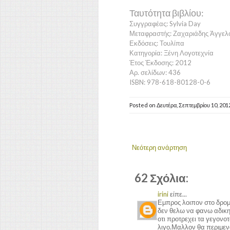
Ταυτότητα βιβλίου:
Συγγραφέας: Sylvia Day
Μεταφραστής: Ζαχαριάδης Άγγελ
Εκδόσεις: Τουλίπα
Κατηγορία: Ξένη Λογοτεχνία
Έτος Έκδοσης: 2012
Αρ. σελίδων: 436
ISBN: 978-618-80128-0-6
Posted on
Δευτέρα, Σεπτεμβρίου 10, 201
Νεότερη ανάρτηση
62 Σχόλια:
irini
είπε...
Εμπρος λοιπον στο δρομ
δεν θελω να φανω αδικη 
οτι προτρεχει τα γεγονοτ
λιγο.Μαλλον θα περιμενω