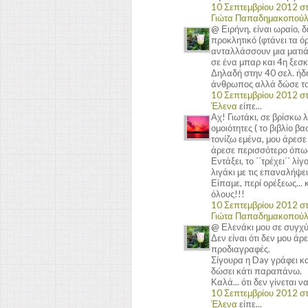
10 Σεπτεμβρίου 2012 στι
Γιώτα Παπαδημακοπού
@ Ειρήνη, είναι ωραίο, 
προκλητικό (φτάνει τα όρ
ανταλλάσσουν μια ματιά, 
σε ένα μπαρ και 4η ξεσκί
Δηλαδή στην 40 σελ. ήδη 
άνθρωπος αλλά δώσε του
10 Σεπτεμβρίου 2012 στι
Έλενα
είπε...
Αχ! Γιωτάκι, σε βρίσκω 
ομοιότητες ( το βιβλίο β
τονίζω εμένα, μου άρεσε
άρεσε περισσότερο όπως 
Εντάξει, το ΄΄τρέχει΄΄ λ
λιγάκι με τις επαναλήψε
Είπαμε, περί ορέξεως... 
όλους!!!
10 Σεπτεμβρίου 2012 στι
Γιώτα Παπαδημακοπού
@ Ελενάκι μου σε συγχύζ
Δεν είναι ότι δεν μου άρ
προδιαγραφές.
Σίγουρα η Day γράφει κα
δώσει κάτι παραπάνω.
Καλά... ότι δεν γίνεται 
10 Σεπτεμβρίου 2012 στι
Έλενα
είπε...