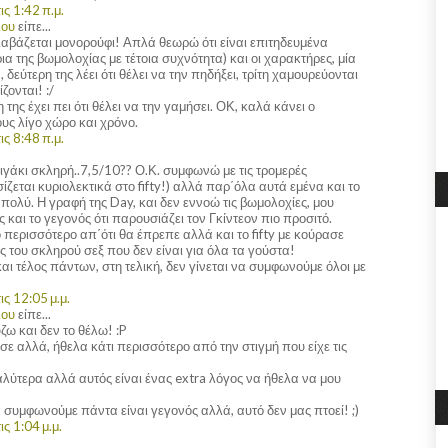
ς 1:42 π.μ.
λου
είπε...
διαβάζεται μονορούφι! Απλά θεωρώ ότι είναι επιτηδευμένα
ια της βωμολοχίας με τέτοια συχνότητα) και οι χαρακτήρες, μία
δεύτερη της λέει ότι θέλει να την πηδήξει, τρίτη χαμουρεύονται
ζονται! :/
της έχει πει ότι θέλει να την γαμήσει. ΟΚ, καλά κάνει ο
ς λίγο χώρο και χρόνο.
ς 8:48 π.μ.
λιγάκι σκληρή..7,5/10?? Ο.Κ. συμφωνώ με τις τρομερές
ασίζεται κυριολεκτικά στο fifty!) αλλά παρ΄όλα αυτά εμένα και το
 πολύ. Η γραφή της Day, και δεν εννοώ τις βωμολοχίες, μου
και το γεγονός ότι παρουσιάζει τον Γκίντεον πιο προσιτό.
ίγο περισσότερο απ΄ότι θα έπρεπε αλλά και το fifty με κούρασε
ις του σκληρού σεξ που δεν είναι για όλα τα γούστα!
και τέλος πάντων, στη τελική, δεν γίνεται να συμφωνούμε όλοι με
ς 12:05 μ.μ.
λου
είπε...
ω και δεν το θέλω! :P
εσε αλλά, ήθελα κάτι περισσότερο από την στιγμή που είχε τις
λύτερα αλλά αυτός είναι ένας extra λόγος να ήθελα να μου
να συμφωνούμε πάντα είναι γεγονός αλλά, αυτό δεν μας πτοεί! ;)
ς 1:04 μ.μ.