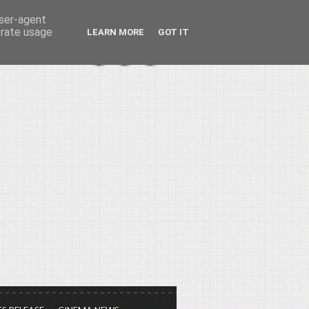
user-agent
erate usage
LEARN MORE
GOT IT