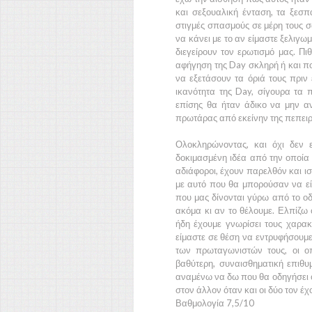
και σεξουαλική ένταση, τα ξεσ
στιγμές σπασμούς σε μέρη τους σ
να κάνει με το αν είμαστε ξελιγω
διεγείρουν τον ερωτισμό μας. Πι
αφήγηση της
Day
σκληρή ή και π
να εξετάσουν τα όριά τους πρι
ικανότητα της
Day,
σίγουρα τα 
επίσης θα ήταν άδικο να μην αν
πρωτάρας από εκείνην της πεπειρα
Ολοκληρώνοντας, και όχι δεν 
δοκιμασμένη ιδέα από την οποία 
αδιάφοροι, έχουν παρελθόν και ισ
με αυτό που θα μπορούσαν να εί
που μας δίνονται γύρω από το οδ
ακόμα κι αν το θέλουμε. Ελπίζω 
ήδη έχουμε γνωρίσει τους χαρακ
είμαστε σε θέση να εντρυφήσουμε 
των πρωταγωνιστών τους, οι οπ
βαθύτερη, συναισθηματική επιθυ
αναμένω να δω που θα οδηγήσει ό
στον άλλον όταν και οι δύο τον έ
Βαθμολογία 7,5/10