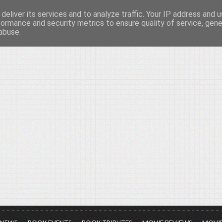
deliver its services and to analyze traffic. Your IP address and 
νών...
formance and security metrics to ensure quality of service, gen
abuse.
ια τον πολιτισμό, σε κάθε του μορφή και έκταση...