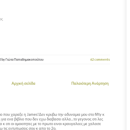
ος
2
by
Γιώτα Παπαδημακοπούλου
62 comments
Αρχική σελίδα
Παλαιότερη Ανάρτηση
ο που χαραξε η James!Δεν κρυβω την αδυναμια μου στο fifty κ
για ενα βιβλιο που δεν εχω διαβασει αλλα...το γεγονος οτι λες
α κ οτι οι ομοιοτητες με το πρωτο ειναι κραυγαλεες με χαλασε
 τις εντυπωσεις σου κ απο το 2ο.