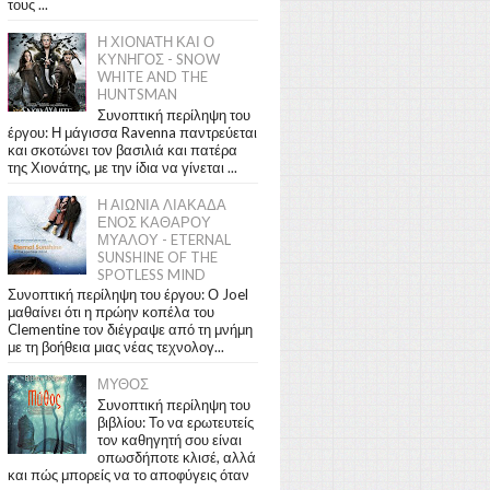
τους ...
Η ΧΙΟΝΑΤΗ ΚΑΙ Ο
ΚΥΝΗΓΟΣ - SNOW
WHITE AND THE
HUNTSMAN
Συνοπτική περίληψη του
έργου: Η μάγισσα Ravenna παντρεύεται
και σκοτώνει τον βασιλιά και πατέρα
της Χιονάτης, με την ίδια να γίνεται ...
Η ΑΙΩΝΙΑ ΛΙΑΚΑΔΑ
ΕΝΟΣ ΚΑΘΑΡΟΥ
ΜΥΑΛΟΥ - ETERNAL
SUNSHINE OF THE
SPOTLESS MIND
Συνοπτική περίληψη του έργου: Ο Joel
μαθαίνει ότι η πρώην κοπέλα του
Clementine τον διέγραψε από τη μνήμη
με τη βοήθεια μιας νέας τεχνολογ...
ΜΥΘΟΣ
Συνοπτική περίληψη του
βιβλίου: Το να ερωτευτείς
τον καθηγητή σου είναι
οπωσδήποτε κλισέ, αλλά
και πώς μπορείς να το αποφύγεις όταν