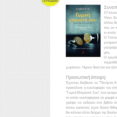
Σεπτεμβρίου
Συνοπτ
Ο
Γκίντ
Ήταν δυ
άλλος δε
του, αν 
κι αυτός
Ο
Γκίντ
γινόμασ
γιατρέψο
μας.
Ο έρωτά
παρελθ
χωρίσουν. Ήμουν δική του και ήταν
Προσωπική άποψη:
Έχοντας διαβάσει τις
"Πενήντα Α
προκάλεσε η κυκλοφορία του στη
"Γυμνή Μπροστά Σου"
, ένα ακόμ
το οποίο κυκλοφόρησε σε μορφή 
γράψει να εκδώσει ένα βιβλίο 
όσους κριτικούς είχαν δώσει διθ
δει κάποιο άλλο δείγμα της δουλ