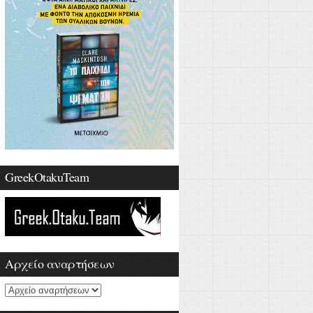
GreekOtakuTeam
Αρχείο αναρτήσεων