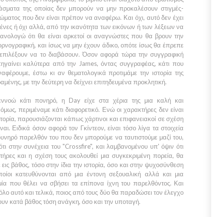
πάσματα της οποίας δεν μπορούν να μην προκαλέσουν στιγμές-
ώματος που δεν είναι πρέπον να αναφέρω. Και όχι, αυτό δεν έχει
μένες ή όχι αλλά, από την ικανότητα των εικόνων ή των λέξεων να
θανολογώ ότι θα είναι αρκετοί οι αναγνώστες που θα βρουν την
ορνογραφική, και ίσως να μην έχουν άδικο, οπότε ίσως θα έπρεπε
ν επιλέξουν να το διαβάσουν. Όσον αφορά τώρα την συγγραφική
πηγαίνει καλύτερα από την
James,
όντας συγγραφέας, κάτι που
αφέρουμε, έστω κι αν θεματολογικά προτιμάμε την ιστορία της
μένης, με την δεύτερη να δείχνει επιτηδευμένα προκλητική.
εννοώ κάτι πονηρό, η
Day
είχε στα χέρια της μια καλή και
όμως, περιμέναμε κάτι διαφορετικό. Ενώ οι χαρακτήρες δεν είναι
τορία, παρουσιάζονται κάπως χάρτινοι και επιφανειακοί σε σχέση
ναι. Ειδικά όσον αφορά τον
Γκίντεον
, είναι τόσο λίγα τα στοιχεία
υνηρό παρελθόν του που δεν μπορούμε να ταυτιστούμε μαζί του,
ότι στην συνέχεια του
"Crossfire"
, και λαμβανομένου υπ' όψιν ότι
τήρες και η σχέση τους ακολουθεί μια συγκεκριμένη πορεία, θα
εις βάθος, τόσο στην ίδια την ιστορία, όσο και στην ψυχοσύνθεση
οίοι κατευθύνονται από μια έντονη σεξουαλική αλλά και μια
μία που θέλει να σβήσει τα επίπονα ίχνη του παρελθόντος. Και
λο αυτό και τελικά, ποιος από τους δύο θα παραδώσει τον έλεγχο
χουν κατά βάθος τόση ανάγκη, όσο και την υποταγή.