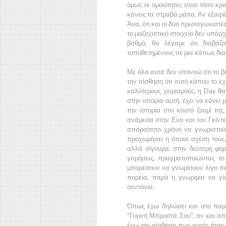
όμως οι ομοιότητες είναι τόσο κ
κάνεις τα στραβά μάτια. Αν εξαιρ
Άνα,
ότι και οι δύο πρωταγωνιστέ
το μαζοχιστικό στοιχείο δεν υπάρχ
βαθμό, θα λέγαμε ότι διαβάζο
τοποθετημένους σε μια κάπως δια
Με όλα αυτά δεν υπονοώ ότι το βι
την αίσθηση ότι αυτό κάπου το έχ
καλύτερους χειρισμούς, η
Day
θα
στην ιστορία αυτή, έχει να κάνει
την ιστορία στο καυτό ζουμί τη
ανάμεσα στην
Εύα
και τον
Γκίντ
απαραίτητο χρόνο να γνωριστού
προχωρήσει η όποια σχέση τους.
αλλά σίγουρα, στην δεύτερη φο
γαμήσεις, πραγματοποιώντας το
μπορέσουν να γνωρίσουν λίγο π
πορεία, παρά η γνωριμία να γ
σεντόνια.
Όπως έχω δηλώσει και στο παρε
"Γυμνή Μπροστά Σου",
αν και απ
έχω την αίσθηση πως αυτός ήταν ο