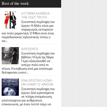
Best of the week
Η ΓΥΜΝΗ ΑΛΗΘΕΙΑ -
THE UGLY TRUTH
Συνοπτική περίληψη του
έργου: Η Abby είναι μια
παραγωγός εκπομπών
και πολύ ρομαντική. Ο Mike είναι ένας
παραδοσιακός τηλεοπτικός τύπος ο
οπ...
ΚΡΕΣΕΝΤΟ
Συνοπτική περίληψη του
βιβλίου: Η ζωή της Νόρα
Γκρέι εξακολουθεί να
απέχει πολύ από το
τέλειο. Η επιβίωση από μια απόπειρα
δολοφονίας εναντ...
ΕΝΑ ΕΡΩΤΙΚΟ ΑΣΜΑ -
UN CHANT D' AMOUR
Συνοπτική περίληψη του
έργου: Δύο κρατούμενοι
σε πλήρη απομόνωση,
απελπισμένοι για ανθρώπινη
επικοινωνία, με έναν λεπτό τοίχο να