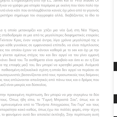
 άχρηστο. Επηρεασμένη από την
E.L. James
και το
"Fifty Shades Of
και να γράψει μια ιστορία παρόμοια με εκείνη που τόσο πολύ την
υτό είναι κάτι που αντιλαμβάνεται κανείς όχι μόνο από το γεγονός
ριστήριο σημείωμα του συγγραφέα αλλά, διαβάζοντας το ίδιο το
 η οποία μετακομίζει και χτίζει μια νέα ζωή στη
Νέα Υόρκη,
 σταδιοδρομία σε μια από τις μεγαλύτερες διαφημιστικές εταιρείες
Γκίντεον Κρος
, έναν νεαρό άντρα, λίγα χρόνια μεγαλύτερό της ο
ειρο κάθε γυναίκας σε εμφανισιακό επίπεδο, να είναι πάμπλουτος
εις του οποίου έχουν να κάνουν καθαρά με το sex και όχι με την
α
γίνεται αμέσως στόχος του και δεν αργεί να του γίνει εμμονή
άνει δικιά του. Τα αισθήματα είναι αμοιβαίο και όσο κι αν η
Εύα
τα της επαφής μαζί του, δεν μπορεί να κρατηθεί μακριά. Ανάμεσά
ι παθιασμένη σεξουαλικά σχέση η οποία δεν αργεί να περάσει σε
ρωταγωνιστές βασανίζονται από τους προσωπικούς τους δαίμονες
τος τους απλώνονται απειλητικές από πάνω τους και ο δρόμος που
μαζί είναι μακρύς και δύσκολος.
στην προκειμένη περίπτωση, δεν μπορώ να μην συγκρίνω τα δύο
τους. Όπως ήδη είπα, το
"Γυμνή Μπροστά Σου",
όπως και οι
α εμπνευσμένοι από το
"Πενήντα Αποχρώσεις Του Γκρι"
και τους
 απαραίτητα κακό καθώς, όπως έχω πει πολλές φορές, στην τέχνη
 το φαινόμενο αυτό δεν αποτελεί έκπληξη. Στην περίπτωση αυτή