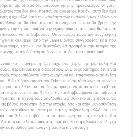
πάσματα της οποίας δεν μπορούν να μην προκαλέσουν στιγμές-
ώματος που δεν είναι πρέπον να αναφέρω. Και όχι, αυτό δεν έχει
μένες ή όχι αλλά, από την ικανότητα των εικόνων ή των λέξεων να
θανολογώ ότι θα είναι αρκετοί οι αναγνώστες που θα βρουν την
ορνογραφική, και ίσως να μην έχουν άδικο, οπότε ίσως θα έπρεπε
ν επιλέξουν να το διαβάσουν. Όσον αφορά τώρα την συγγραφική
πηγαίνει καλύτερα από την
James,
όντας συγγραφέας, κάτι που
αφέρουμε, έστω κι αν θεματολογικά προτιμάμε την ιστορία της
μένης, με την δεύτερη να δείχνει επιτηδευμένα προκλητική.
εννοώ κάτι πονηρό, η
Day
είχε στα χέρια της μια καλή και
όμως, περιμέναμε κάτι διαφορετικό. Ενώ οι χαρακτήρες δεν είναι
τορία, παρουσιάζονται κάπως χάρτινοι και επιφανειακοί σε σχέση
ναι. Ειδικά όσον αφορά τον
Γκίντεον
, είναι τόσο λίγα τα στοιχεία
υνηρό παρελθόν του που δεν μπορούμε να ταυτιστούμε μαζί του,
ότι στην συνέχεια του
"Crossfire"
, και λαμβανομένου υπ' όψιν ότι
τήρες και η σχέση τους ακολουθεί μια συγκεκριμένη πορεία, θα
εις βάθος, τόσο στην ίδια την ιστορία, όσο και στην ψυχοσύνθεση
οίοι κατευθύνονται από μια έντονη σεξουαλική αλλά και μια
μία που θέλει να σβήσει τα επίπονα ίχνη του παρελθόντος. Και
λο αυτό και τελικά, ποιος από τους δύο θα παραδώσει τον έλεγχο
χουν κατά βάθος τόση ανάγκη, όσο και την υποταγή.