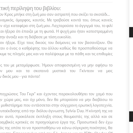
ική περίληψη του βιβλίου:
εον Κρος
μπήκε στη ζωή μου σαν αστραπή που σκίζει το σκοτάδι...
ναμικός, όμορφος, καυτός. Με τραβούσε κοντά του, όπως κανείς
ν είχε καταφέρει στη ζωή μου. Λαχταρούσα το άγγιγμά του, το φιλί
και ήξερα ότι έπαιζα με τη φωτιά. Η ψυχή μου ήταν κατεστραμμένη
 την άνοιξε και τη διάβασε με τόση ευκολία.
εον
ήξερε. Είχε τους δικούς του δαίμονες να τον βασανίζουν. Θα
ταν ο ένας ο καθρέφτης του άλλου καθώς θα προσπαθούσαμε να
υμε τις πληγές μας και να παλέψουμε με τα πάθη και τις επιθυμίες
ς του με μεταμόρφωσε. Ήμουν αποφασισμένη να μην αφήσω το
όν μου και τα σκοτεινά μυστικά του
Γκίντεον
να μας
 δικός μου - για πάντα!
ποχρώσεις Του Γκρι"
και έχοντας παρακολουθήσει τον χαμό που
ν χώρα μας, και όχι μόνο, δεν θα μπορούσα να μην διαβάσω το
α μυθιστόρημα που εντάσσεται στην σύγχρονη ερωτική λογοτεχνία,
αυτοέκδοσης από την διόλου άγνωστη,
Sylvia Day
. Η κίνησή της να
σαν αυτό, προκάλεσε έκπληξη στους θαυμαστές της αλλά και σε
υραμβικές κριτικές σε προηγούμενα έργα της. Προσωπικά δεν έχω
ειάς της οπότε το να προσπαθήσω να κάνω σύγκριση ποιότητας, θα