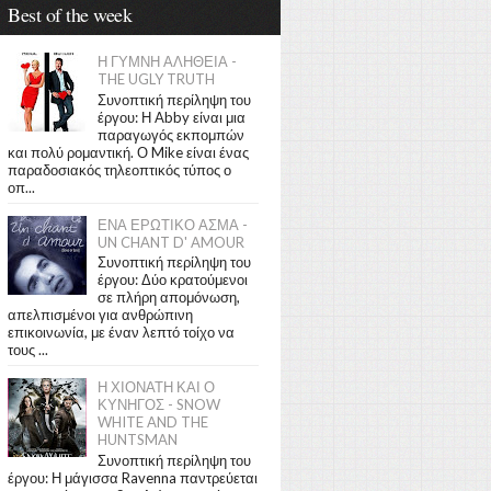
Best of the week
Η ΓΥΜΝΗ ΑΛΗΘΕΙΑ -
THE UGLY TRUTH
Συνοπτική περίληψη του
έργου: Η Abby είναι μια
παραγωγός εκπομπών
και πολύ ρομαντική. Ο Mike είναι ένας
παραδοσιακός τηλεοπτικός τύπος ο
οπ...
ΕΝΑ ΕΡΩΤΙΚΟ ΑΣΜΑ -
UN CHANT D' AMOUR
Συνοπτική περίληψη του
έργου: Δύο κρατούμενοι
σε πλήρη απομόνωση,
απελπισμένοι για ανθρώπινη
επικοινωνία, με έναν λεπτό τοίχο να
τους ...
Η ΧΙΟΝΑΤΗ ΚΑΙ Ο
ΚΥΝΗΓΟΣ - SNOW
WHITE AND THE
HUNTSMAN
Συνοπτική περίληψη του
έργου: Η μάγισσα Ravenna παντρεύεται