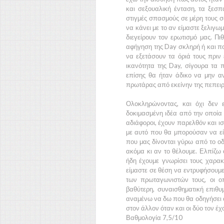
και σεξουαλική ένταση, τα ξεσ
στιγμές σπασμούς σε μέρη τους σ
να κάνει με το αν είμαστε ξελιγω
διεγείρουν τον ερωτισμό μας. Πι
αφήγηση της
Day
σκληρή ή και π
να εξετάσουν τα όριά τους πρι
ικανότητα της
Day,
σίγουρα τα 
επίσης θα ήταν άδικο να μην αν
πρωτάρας από εκείνην της πεπειρα
Ολοκληρώνοντας, και όχι δεν 
δοκιμασμένη ιδέα από την οποία 
αδιάφοροι, έχουν παρελθόν και ισ
με αυτό που θα μπορούσαν να εί
που μας δίνονται γύρω από το οδ
ακόμα κι αν το θέλουμε. Ελπίζω 
ήδη έχουμε γνωρίσει τους χαρακ
είμαστε σε θέση να εντρυφήσουμε 
των πρωταγωνιστών τους, οι οπ
βαθύτερη, συναισθηματική επιθυ
αναμένω να δω που θα οδηγήσει ό
στον άλλον όταν και οι δύο τον έ
Βαθμολογία 7,5/10