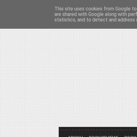
This site uses cookies from Google to 
Το μεγαλείο των Τεχ
are shared with Google along with per
statistics, and to detect and address 
Είμαστε πάντα εδώ για να μιλάμε γ