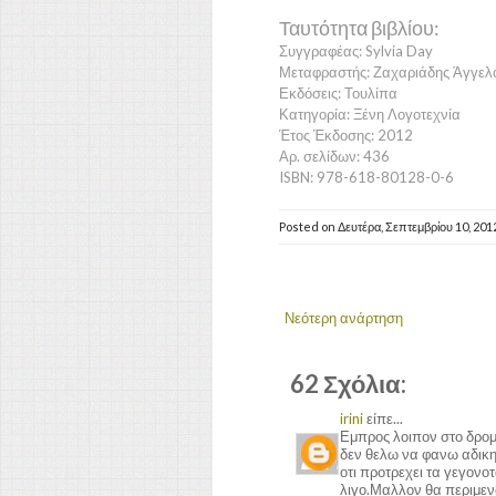
Ταυτότητα βιβλίου:
Συγγραφέας: Sylvia Day
Μεταφραστής: Ζαχαριάδης Άγγελ
Εκδόσεις: Τουλίπα
Κατηγορία: Ξένη Λογοτεχνία
Έτος Έκδοσης: 2012
Αρ. σελίδων: 436
ISBN: 978-618-80128-0-6
Posted on
Δευτέρα, Σεπτεμβρίου 10, 201
Νεότερη ανάρτηση
62 Σχόλια:
irini
είπε...
Εμπρος λοιπον στο δρομ
δεν θελω να φανω αδικη 
οτι προτρεχει τα γεγονοτ
λιγο.Μαλλον θα περιμενω