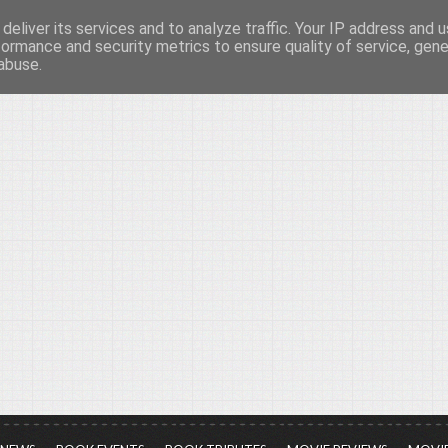
deliver its services and to analyze traffic. Your IP address and 
νών...
formance and security metrics to ensure quality of service, gen
abuse.
ια τον πολιτισμό, σε κάθε του μορφή και έκταση...