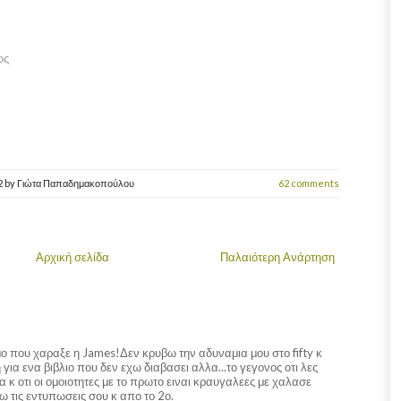
ος
2
by
Γιώτα Παπαδημακοπούλου
62 comments
Αρχική σελίδα
Παλαιότερη Ανάρτηση
ο που χαραξε η James!Δεν κρυβω την αδυναμια μου στο fifty κ
για ενα βιβλιο που δεν εχω διαβασει αλλα...το γεγονος οτι λες
α κ οτι οι ομοιοτητες με το πρωτο ειναι κραυγαλεες με χαλασε
 τις εντυπωσεις σου κ απο το 2ο.