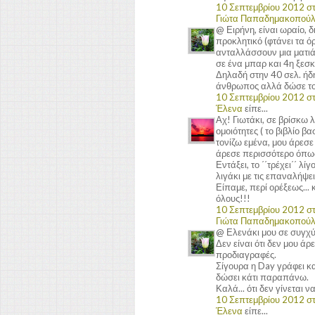
10 Σεπτεμβρίου 2012 στι
Γιώτα Παπαδημακοπού
@ Ειρήνη, είναι ωραίο, 
προκλητικό (φτάνει τα όρ
ανταλλάσσουν μια ματιά, 
σε ένα μπαρ και 4η ξεσκί
Δηλαδή στην 40 σελ. ήδη 
άνθρωπος αλλά δώσε του
10 Σεπτεμβρίου 2012 στι
Έλενα
είπε...
Αχ! Γιωτάκι, σε βρίσκω 
ομοιότητες ( το βιβλίο β
τονίζω εμένα, μου άρεσε
άρεσε περισσότερο όπως 
Εντάξει, το ΄΄τρέχει΄΄ λ
λιγάκι με τις επαναλήψε
Είπαμε, περί ορέξεως... 
όλους!!!
10 Σεπτεμβρίου 2012 στι
Γιώτα Παπαδημακοπού
@ Ελενάκι μου σε συγχύζ
Δεν είναι ότι δεν μου άρ
προδιαγραφές.
Σίγουρα η Day γράφει κα
δώσει κάτι παραπάνω.
Καλά... ότι δεν γίνεται 
10 Σεπτεμβρίου 2012 στι
Έλενα
είπε...