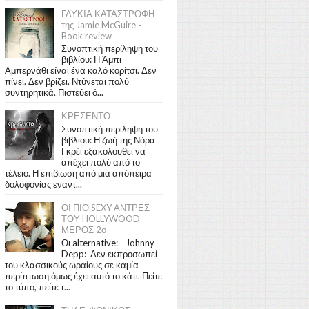
ΓΛΥΚΙΑ ΚΑΤΑΣΤΡΟΦΗ
της Jamie McGuire -
Book review
Συνοπτική περίληψη του
βιβλίου: Η Άμπι
Αμπερνάθι είναι ένα καλό κορίτσι. Δεν
πίνει. Δεν βρίζει. Ντύνεται πολύ
συντηρητικά. Πιστεύει ό...
ΚΡΕΣΕΝΤΟ
Συνοπτική περίληψη του
βιβλίου: Η ζωή της Νόρα
Γκρέι εξακολουθεί να
απέχει πολύ από το
τέλειο. Η επιβίωση από μια απόπειρα
δολοφονίας εναντ...
ΟΙ ΠΙΟ SEXY ΑΝΤΡΕΣ
ΤΟΥ HOLLYWOOD -
ΜΕΡΟΣ 2ο
Οι alternative: - Johnny
Depp: Δεν εκπροσωπεί
του κλασσικούς ωραίους σε καμία
περίπτωση όμως έχει αυτό το κάτι. Πείτε
το τύπο, πείτε τ...