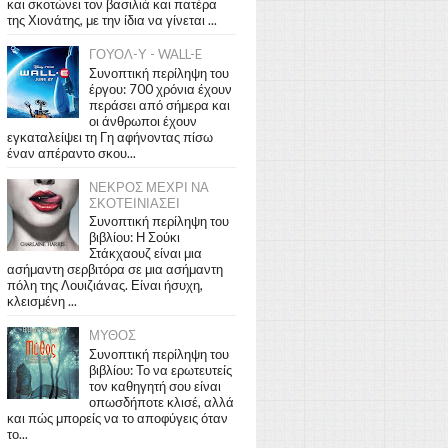
και σκοτώνει τον βασιλιά και πατέρα
της Χιονάτης, με την ίδια να γίνεται ...
ΓΟΥΟΛ-Υ - WALL-E
Συνοπτική περίληψη του
έργου: 700 χρόνια έχουν
περάσει από σήμερα και
οι άνθρωποι έχουν
εγκαταλείψει τη Γη αφήνοντας πίσω
έναν απέραντο σκου...
ΝΕΚΡΟΣ ΜΕΧΡΙ ΝΑ
ΣΚΟΤΕΙΝΙΑΣΕΙ
Συνοπτική περίληψη του
βιβλίου: Η Σούκι
Στάκχαουζ είναι μια
ασήμαντη σερβιτόρα σε μια ασήμαντη
πόλη της Λουιζιάνας. Είναι ήσυχη,
κλεισμένη ...
ΜΥΘΟΣ
Συνοπτική περίληψη του
βιβλίου: Το να ερωτευτείς
τον καθηγητή σου είναι
οπωσδήποτε κλισέ, αλλά
και πώς μπορείς να το αποφύγεις όταν
το...