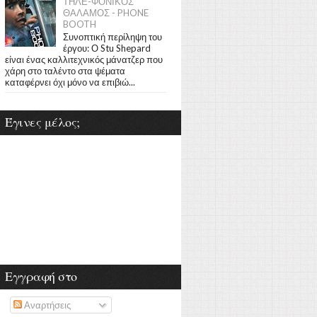
ΤΗΛΕ-ΦΟΝΙΚΟΣ
ΘΑΛΑΜΟΣ - PHONE
BOOTH
Συνοπτική περίληψη του
έργου: Ο Stu Shepard
είναι ένας καλλιτεχνικός μάνατζερ που
χάρη στο ταλέντο στα ψέματα
καταφέρνει όχι μόνο να επιβιώ...
Έγινες μέλος;
Εγγραφή στο
Αναρτήσεις