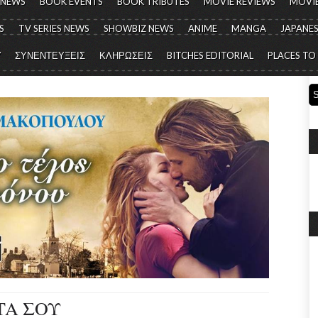
 NEWS
BOOK EVENTS
BOOK TRIBUTES
MOVIE REVIEWS
MOVIE
S
TV SERIES NEWS
SHOWBIZ NEWS
ANIME
MANGA
JAPANES
Y
ΣΥΝΕΝΤΕΥΞΕΙΣ
ΚΛΗΡΩΣΕΙΣ
BITCHES EDITORIAL
PLACES TO
ΤΑ ΣΟΥ