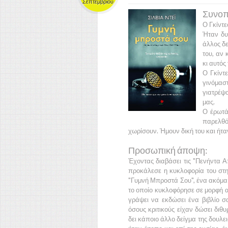
Σεπτεμβρίου
Συνοπτ
Ο
Γκίντ
Ήταν δυ
άλλος δε
του, αν 
κι αυτός
Ο
Γκίντ
γινόμασ
γιατρέψο
μας.
Ο έρωτά
παρελθ
χωρίσουν. Ήμουν δική του και ήταν
Προσωπική άποψη:
Έχοντας διαβάσει τις
"Πενήντα Α
προκάλεσε η κυκλοφορία του στη
"Γυμνή Μπροστά Σου"
, ένα ακόμ
το οποίο κυκλοφόρησε σε μορφή 
γράψει να εκδώσει ένα βιβλίο 
όσους κριτικούς είχαν δώσει διθ
δει κάποιο άλλο δείγμα της δουλ