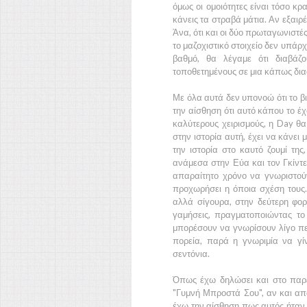
όμως οι ομοιότητες είναι τόσο κ
κάνεις τα στραβά μάτια. Αν εξαιρ
Άνα,
ότι και οι δύο πρωταγωνιστέ
το μαζοχιστικό στοιχείο δεν υπάρχ
βαθμό, θα λέγαμε ότι διαβάζο
τοποθετημένους σε μια κάπως δια
Με όλα αυτά δεν υπονοώ ότι το βι
την αίσθηση ότι αυτό κάπου το έχ
καλύτερους χειρισμούς, η
Day
θα
στην ιστορία αυτή, έχει να κάνει
την ιστορία στο καυτό ζουμί τη
ανάμεσα στην
Εύα
και τον
Γκίντ
απαραίτητο χρόνο να γνωριστού
προχωρήσει η όποια σχέση τους.
αλλά σίγουρα, στην δεύτερη φο
γαμήσεις, πραγματοποιώντας το
μπορέσουν να γνωρίσουν λίγο π
πορεία, παρά η γνωριμία να γ
σεντόνια.
Όπως έχω δηλώσει και στο παρε
"Γυμνή Μπροστά Σου",
αν και απ
έχω την αίσθηση πως αυτός ήταν ο