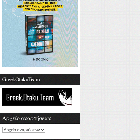
GreekOtakuTeam
Αρχείο αναρτήσεων