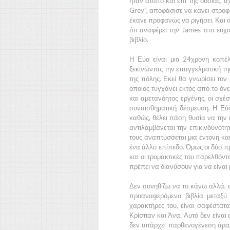
ήταν άτοπο και επί της ουσίας,
Grey",
αποφάσισε να κάνει στροφή 
έκανε προφανώς να ριγήσει. Και α
ότι αναφέρει την
James
στο ευχα
βιβλίο.
Η
Εύα
είναι μια
24χρονη
κοπέλα
ξεκινώντας την επαγγελματική της
της πόλης. Εκεί θα γνωρίσει τον
οποίος τυγχάνει εκτός από το όν
και αμετανόητος εργένης, οι σχέσ
συναισθηματική δέσμευση. Η
Εύ
καθώς, θέλει πάση θυσία να την κ
αντιλαμβάνεται την επικινδυνότη
τους αναπτύσσεται μια έντονη κα
ένα άλλο επίπεδο. Όμως οι δύο π
και οι τρομακτικές του παρελθόν
πρέπει να διανύσουν για να είναι 
Δεν συνηθίζω να το κάνω αλλά, 
προαναφερόμενα βιβλία μεταξύ 
χαρακτήρες του, είναι σαφέστατ
Κρίστιαν
και
Άνα.
Αυτό δεν είναι
δεν υπάρχει παρθενογένεση άρα,