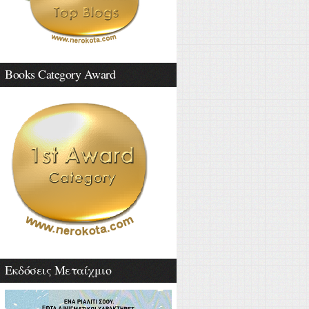
Books Category Award
Εκδόσεις Μεταίχμιο