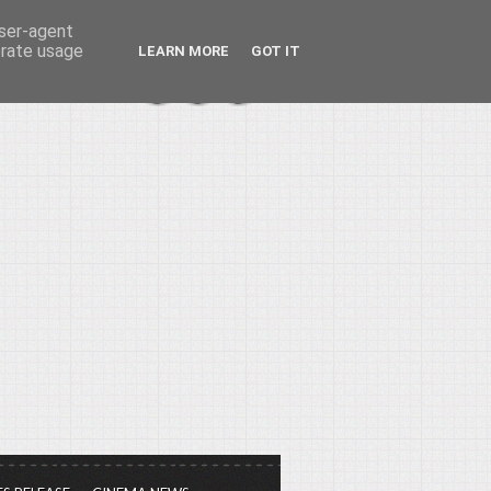
user-agent
erate usage
LEARN MORE
GOT IT