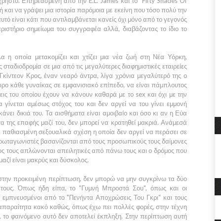
 άχρηστο. Επηρεασμένη από την
E.L. James
και το
"Fifty Shades Of
και να γράψει μια ιστορία παρόμοια με εκείνη που τόσο πολύ την
υτό είναι κάτι που αντιλαμβάνεται κανείς όχι μόνο από το γεγονός
ριστήριο σημείωμα του συγγραφέα αλλά, διαβάζοντας το ίδιο το
 η οποία μετακομίζει και χτίζει μια νέα ζωή στη
Νέα Υόρκη,
 σταδιοδρομία σε μια από τις μεγαλύτερες διαφημιστικές εταιρείες
Γκίντεον Κρος
, έναν νεαρό άντρα, λίγα χρόνια μεγαλύτερό της ο
ειρο κάθε γυναίκας σε εμφανισιακό επίπεδο, να είναι πάμπλουτος
εις του οποίου έχουν να κάνουν καθαρά με το sex και όχι με την
α
γίνεται αμέσως στόχος του και δεν αργεί να του γίνει εμμονή
άνει δικιά του. Τα αισθήματα είναι αμοιβαίο και όσο κι αν η
Εύα
τα της επαφής μαζί του, δεν μπορεί να κρατηθεί μακριά. Ανάμεσά
ι παθιασμένη σεξουαλικά σχέση η οποία δεν αργεί να περάσει σε
ρωταγωνιστές βασανίζονται από τους προσωπικούς τους δαίμονες
τος τους απλώνονται απειλητικές από πάνω τους και ο δρόμος που
μαζί είναι μακρύς και δύσκολος.
στην προκειμένη περίπτωση, δεν μπορώ να μην συγκρίνω τα δύο
τους. Όπως ήδη είπα, το
"Γυμνή Μπροστά Σου",
όπως και οι
α εμπνευσμένοι από το
"Πενήντα Αποχρώσεις Του Γκρι"
και τους
 απαραίτητα κακό καθώς, όπως έχω πει πολλές φορές, στην τέχνη
 το φαινόμενο αυτό δεν αποτελεί έκπληξη. Στην περίπτωση αυτή