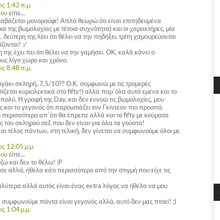
ς 1:42 π.μ.
λου
είπε...
διαβάζεται μονορούφι! Απλά θεωρώ ότι είναι επιτηδευμένα
ια της βωμολοχίας με τέτοια συχνότητα) και οι χαρακτήρες, μία
δεύτερη της λέει ότι θέλει να την πηδήξει, τρίτη χαμουρεύονται
ζονται! :/
της έχει πει ότι θέλει να την γαμήσει. ΟΚ, καλά κάνει ο
ς λίγο χώρο και χρόνο.
ς 8:48 π.μ.
λιγάκι σκληρή..7,5/10?? Ο.Κ. συμφωνώ με τις τρομερές
ασίζεται κυριολεκτικά στο fifty!) αλλά παρ΄όλα αυτά εμένα και το
 πολύ. Η γραφή της Day, και δεν εννοώ τις βωμολοχίες, μου
και το γεγονός ότι παρουσιάζει τον Γκίντεον πιο προσιτό.
ίγο περισσότερο απ΄ότι θα έπρεπε αλλά και το fifty με κούρασε
ις του σκληρού σεξ που δεν είναι για όλα τα γούστα!
και τέλος πάντων, στη τελική, δεν γίνεται να συμφωνούμε όλοι με
ς 12:05 μ.μ.
λου
είπε...
ω και δεν το θέλω! :P
εσε αλλά, ήθελα κάτι περισσότερο από την στιγμή που είχε τις
λύτερα αλλά αυτός είναι ένας extra λόγος να ήθελα να μου
να συμφωνούμε πάντα είναι γεγονός αλλά, αυτό δεν μας πτοεί! ;)
ς 1:04 μ.μ.