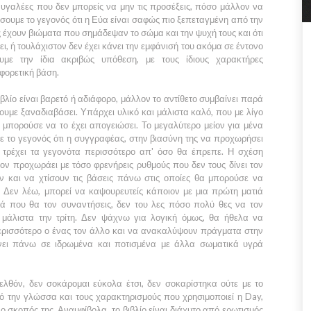
ραυγαλέες που δεν μπορείς να μην τις προσέξεις, πόσο μάλλον να
έσουμε το γεγονός ότι η
Εύα
είναι σαφώς πιο ξεπεταγμένη από την
ς έχουν βιώματα που σημάδεψαν το σώμα και την ψυχή τους και ότι
ει, ή τουλάχιστον δεν έχει κάνει την εμφάνισή του ακόμα σε έντονο
υμε την ίδια ακριβώς υπόθεση, με τους ίδιους χαρακτήρες
φορετική βάση.
βλίο είναι βαρετό ή αδιάφορο, μάλλον το αντίθετο συμβαίνει παρά
ουμε ξαναδιαβάσει. Υπάρχει υλικό και μάλιστα καλό, που με λίγο
 μπορούσε να το έχει απογειώσει. Το μεγαλύτερο μείον για μένα
 με το γεγονός ότι η συγγραφέας, στην βιασύνη της να προχωρήσει
ς, τρέχει τα γεγονότα περισσότερο απ' όσο θα έπρεπε. Η σχέση
εον
προχωράει με τόσο φρενήρεις ρυθμούς που δεν τους δίνει τον
ν και να χτίσουν τις βάσεις πάνω στις οποίες θα μπορούσε να
 Δεν λέω, μπορεί να καψουρευτείς κάποιον με μια πρώτη ματιά
ρά που θα τον συναντήσεις, δεν του λες πόσο πολύ θες να τον
 μάλιστα την τρίτη. Δεν ψάχνω για λογική όμως, θα ήθελα να
ερισσότερο ο ένας τον άλλο και να ανακαλύψουν πράγματα στην
ίνει πάνω σε ιδρωμένα και ποτισμένα με άλλα σωματικά υγρά
λθόν, δεν σοκάρομαι εύκολα έτσι, δεν σοκαρίστηκα ούτε με το
ό την γλώσσα και τους χαρακτηρισμούς που χρησιμοποιεί η
Day
,
 σκοπός της. Αναμφίβολα, το βιβλίο είναι διάχυτο από ερωτισμός