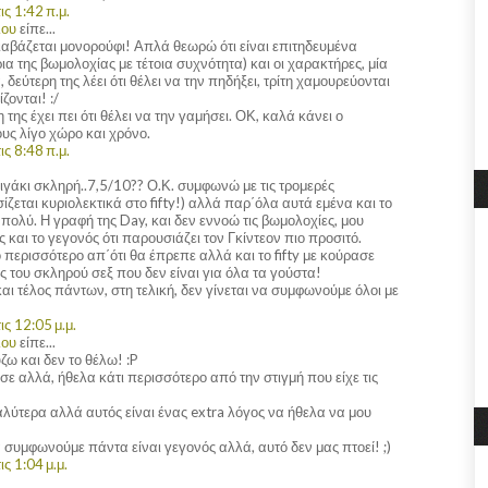
ς 1:42 π.μ.
λου
είπε...
διαβάζεται μονορούφι! Απλά θεωρώ ότι είναι επιτηδευμένα
ια της βωμολοχίας με τέτοια συχνότητα) και οι χαρακτήρες, μία
δεύτερη της λέει ότι θέλει να την πηδήξει, τρίτη χαμουρεύονται
ζονται! :/
της έχει πει ότι θέλει να την γαμήσει. ΟΚ, καλά κάνει ο
ς λίγο χώρο και χρόνο.
ς 8:48 π.μ.
λιγάκι σκληρή..7,5/10?? Ο.Κ. συμφωνώ με τις τρομερές
ασίζεται κυριολεκτικά στο fifty!) αλλά παρ΄όλα αυτά εμένα και το
 πολύ. Η γραφή της Day, και δεν εννοώ τις βωμολοχίες, μου
και το γεγονός ότι παρουσιάζει τον Γκίντεον πιο προσιτό.
ίγο περισσότερο απ΄ότι θα έπρεπε αλλά και το fifty με κούρασε
ις του σκληρού σεξ που δεν είναι για όλα τα γούστα!
και τέλος πάντων, στη τελική, δεν γίνεται να συμφωνούμε όλοι με
ς 12:05 μ.μ.
λου
είπε...
ω και δεν το θέλω! :P
εσε αλλά, ήθελα κάτι περισσότερο από την στιγμή που είχε τις
λύτερα αλλά αυτός είναι ένας extra λόγος να ήθελα να μου
να συμφωνούμε πάντα είναι γεγονός αλλά, αυτό δεν μας πτοεί! ;)
ς 1:04 μ.μ.