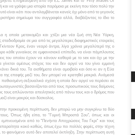
 άχρηστο. Επηρεασμένη από την
E.L. James
και το
"Fifty Shades Of
και να γράψει μια ιστορία παρόμοια με εκείνη που τόσο πολύ την
υτό είναι κάτι που αντιλαμβάνεται κανείς όχι μόνο από το γεγονός
ριστήριο σημείωμα του συγγραφέα αλλά, διαβάζοντας το ίδιο το
 η οποία μετακομίζει και χτίζει μια νέα ζωή στη
Νέα Υόρκη,
 σταδιοδρομία σε μια από τις μεγαλύτερες διαφημιστικές εταιρείες
Γκίντεον Κρος
, έναν νεαρό άντρα, λίγα χρόνια μεγαλύτερό της ο
ειρο κάθε γυναίκας σε εμφανισιακό επίπεδο, να είναι πάμπλουτος
εις του οποίου έχουν να κάνουν καθαρά με το sex και όχι με την
α
γίνεται αμέσως στόχος του και δεν αργεί να του γίνει εμμονή
άνει δικιά του. Τα αισθήματα είναι αμοιβαίο και όσο κι αν η
Εύα
τα της επαφής μαζί του, δεν μπορεί να κρατηθεί μακριά. Ανάμεσά
ι παθιασμένη σεξουαλικά σχέση η οποία δεν αργεί να περάσει σε
ρωταγωνιστές βασανίζονται από τους προσωπικούς τους δαίμονες
τος τους απλώνονται απειλητικές από πάνω τους και ο δρόμος που
μαζί είναι μακρύς και δύσκολος.
στην προκειμένη περίπτωση, δεν μπορώ να μην συγκρίνω τα δύο
τους. Όπως ήδη είπα, το
"Γυμνή Μπροστά Σου",
όπως και οι
α εμπνευσμένοι από το
"Πενήντα Αποχρώσεις Του Γκρι"
και τους
 απαραίτητα κακό καθώς, όπως έχω πει πολλές φορές, στην τέχνη
 το φαινόμενο αυτό δεν αποτελεί έκπληξη. Στην περίπτωση αυτή