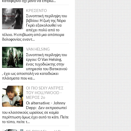
καταφέρνει όχι μόνο να επιβιώ...
ΚΡΕΣΕΝΤΟ
Συνοπτική περίληψη του
βιβλίου: Η ζωή της Νόρα
Γκρέι εξακολουθεί να
απέχει πολύ από το
τέλειο. Η επιβίωση από μια απόπειρα
δολοφονίας εναντ...
VAN HELSING
Συνοπτική περίληψη του
έργου: Ο Van Helsing,
ένας τυχοδιώκτης στην
υπηρεσία του Βατικανού
, έχει ως αποστολή να καταδιώκει
πλάσματα που κα...
ΟΙ ΠΙΟ SEXY ΑΝΤΡΕΣ
ΤΟΥ HOLLYWOOD -
ΜΕΡΟΣ 2ο
Οι alternative: - Johnny
Depp: Δεν εκπροσωπεί
του κλασσικούς ωραίους σε καμία
περίπτωση όμως έχει αυτό το κάτι. Πείτε
το τύπο, πείτε τ...