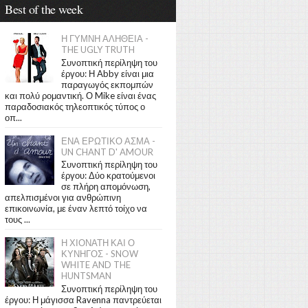
Best of the week
Η ΓΥΜΝΗ ΑΛΗΘΕΙΑ -
THE UGLY TRUTH
Συνοπτική περίληψη του
έργου: Η Abby είναι μια
παραγωγός εκπομπών
και πολύ ρομαντική. Ο Mike είναι ένας
παραδοσιακός τηλεοπτικός τύπος ο
οπ...
ΕΝΑ ΕΡΩΤΙΚΟ ΑΣΜΑ -
UN CHANT D' AMOUR
Συνοπτική περίληψη του
έργου: Δύο κρατούμενοι
σε πλήρη απομόνωση,
απελπισμένοι για ανθρώπινη
επικοινωνία, με έναν λεπτό τοίχο να
τους ...
Η ΧΙΟΝΑΤΗ ΚΑΙ Ο
ΚΥΝΗΓΟΣ - SNOW
WHITE AND THE
HUNTSMAN
Συνοπτική περίληψη του
έργου: Η μάγισσα Ravenna παντρεύεται