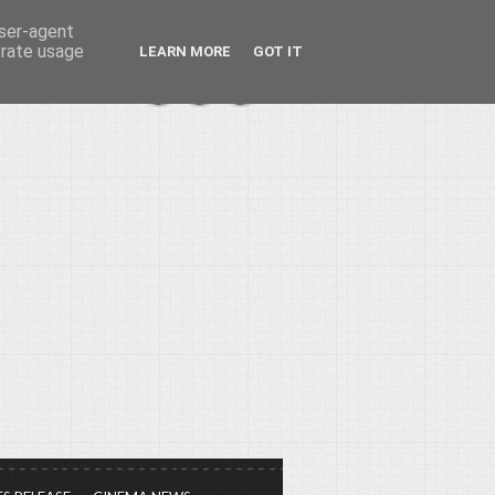
user-agent
erate usage
LEARN MORE
GOT IT