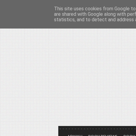
This site uses cookies from Google to 
Το μεγαλείο των Τεχ
are shared with Google along with per
statistics, and to detect and address 
Είμαστε πάντα εδώ για να μιλάμε γ