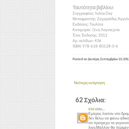
Ταυτότητα βιβλίου:
Συγγραφέας: Sylvia Day
Μεταφραστής: Ζαχαριάδης Άγγελ
Εκδόσεις: Τουλίπα
Κατηγορία: Ξένη Λογοτεχνία
Έτος Έκδοσης: 2012
Αρ. σελίδων: 436
ISBN: 978-618-80128-0-6
Posted on
Δευτέρα, Σεπτεμβρίου 10, 201
Νεότερη ανάρτηση
62 Σχόλια:
irini
είπε...
Εμπρος λοιπον στο δρομ
δεν θελω να φανω αδικη 
οτι προτρεχει τα γεγονοτ
λιγο.Μαλλον θα περιμενω