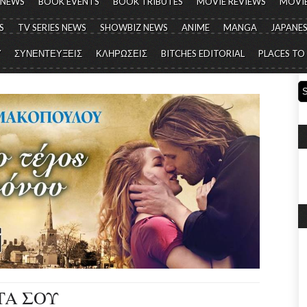
 NEWS
BOOK EVENTS
BOOK TRIBUTES
MOVIE REVIEWS
MOVIE
S
TV SERIES NEWS
SHOWBIZ NEWS
ANIME
MANGA
JAPANES
Y
ΣΥΝΕΝΤΕΥΞΕΙΣ
ΚΛΗΡΩΣΕΙΣ
BITCHES EDITORIAL
PLACES TO
ΤΑ ΣΟΥ