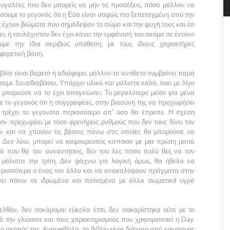
ραυγαλέες που δεν μπορείς να μην τις προσέξεις, πόσο μάλλον να
έσουμε το γεγονός ότι η
Εύα
είναι σαφώς πιο ξεπεταγμένη από την
ς έχουν βιώματα που σημάδεψαν το σώμα και την ψυχή τους και ότι
ει, ή τουλάχιστον δεν έχει κάνει την εμφάνισή του ακόμα σε έντονο
υμε την ίδια ακριβώς υπόθεση, με τους ίδιους χαρακτήρες
φορετική βάση.
βλίο είναι βαρετό ή αδιάφορο, μάλλον το αντίθετο συμβαίνει παρά
ουμε ξαναδιαβάσει. Υπάρχει υλικό και μάλιστα καλό, που με λίγο
 μπορούσε να το έχει απογειώσει. Το μεγαλύτερο μείον για μένα
 με το γεγονός ότι η συγγραφέας, στην βιασύνη της να προχωρήσει
ς, τρέχει τα γεγονότα περισσότερο απ' όσο θα έπρεπε. Η σχέση
εον
προχωράει με τόσο φρενήρεις ρυθμούς που δεν τους δίνει τον
ν και να χτίσουν τις βάσεις πάνω στις οποίες θα μπορούσε να
 Δεν λέω, μπορεί να καψουρευτείς κάποιον με μια πρώτη ματιά
ρά που θα τον συναντήσεις, δεν του λες πόσο πολύ θες να τον
 μάλιστα την τρίτη. Δεν ψάχνω για λογική όμως, θα ήθελα να
ερισσότερο ο ένας τον άλλο και να ανακαλύψουν πράγματα στην
ίνει πάνω σε ιδρωμένα και ποτισμένα με άλλα σωματικά υγρά
λθόν, δεν σοκάρομαι εύκολα έτσι, δεν σοκαρίστηκα ούτε με το
ό την γλώσσα και τους χαρακτηρισμούς που χρησιμοποιεί η
Day
,
 σκοπός της. Αναμφίβολα, το βιβλίο είναι διάχυτο από ερωτισμός