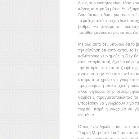
όμως οι ομοιότητες είναι τόσο κ
κάνεις τα στραβά μάτια. Αν εξαιρ
Άνα,
ότι και οι δύο πρωταγωνιστέ
το μαζοχιστικό στοιχείο δεν υπάρχ
βαθμό, θα λέγαμε ότι διαβάζο
τοποθετημένους σε μια κάπως δια
Με όλα αυτά δεν υπονοώ ότι το βι
την αίσθηση ότι αυτό κάπου το έχ
καλύτερους χειρισμούς, η
Day
θα
στην ιστορία αυτή, έχει να κάνει
την ιστορία στο καυτό ζουμί τη
ανάμεσα στην
Εύα
και τον
Γκίντ
απαραίτητο χρόνο να γνωριστού
προχωρήσει η όποια σχέση τους.
αλλά σίγουρα, στην δεύτερη φο
γαμήσεις, πραγματοποιώντας το
μπορέσουν να γνωρίσουν λίγο π
πορεία, παρά η γνωριμία να γ
σεντόνια.
Όπως έχω δηλώσει και στο παρε
"Γυμνή Μπροστά Σου",
αν και απ
έχω την αίσθηση πως αυτός ήταν ο