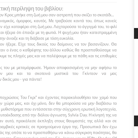
ική περίληψη του βιβλίου:
εον Κρος
μπήκε στη ζωή μου σαν αστραπή που σκίζει το σκοτάδι...
ναμικός, όμορφος, καυτός. Με τραβούσε κοντά του, όπως κανείς
ν είχε καταφέρει στη ζωή μου. Λαχταρούσα το άγγιγμά του, το φιλί
και ήξερα ότι έπαιζα με τη φωτιά. Η ψυχή μου ήταν κατεστραμμένη
 την άνοιξε και τη διάβασε με τόση ευκολία.
εον
ήξερε. Είχε τους δικούς του δαίμονες να τον βασανίζουν. Θα
ταν ο ένας ο καθρέφτης του άλλου καθώς θα προσπαθούσαμε να
υμε τις πληγές μας και να παλέψουμε με τα πάθη και τις επιθυμίες
ς του με μεταμόρφωσε. Ήμουν αποφασισμένη να μην αφήσω το
όν μου και τα σκοτεινά μυστικά του
Γκίντεον
να μας
 δικός μου - για πάντα!
ποχρώσεις Του Γκρι"
και έχοντας παρακολουθήσει τον χαμό που
ν χώρα μας, και όχι μόνο, δεν θα μπορούσα να μην διαβάσω το
α μυθιστόρημα που εντάσσεται στην σύγχρονη ερωτική λογοτεχνία,
αυτοέκδοσης από την διόλου άγνωστη,
Sylvia Day
. Η κίνησή της να
σαν αυτό, προκάλεσε έκπληξη στους θαυμαστές της αλλά και σε
υραμβικές κριτικές σε προηγούμενα έργα της. Προσωπικά δεν έχω
ειάς της οπότε το να προσπαθήσω να κάνω σύγκριση ποιότητας, θα