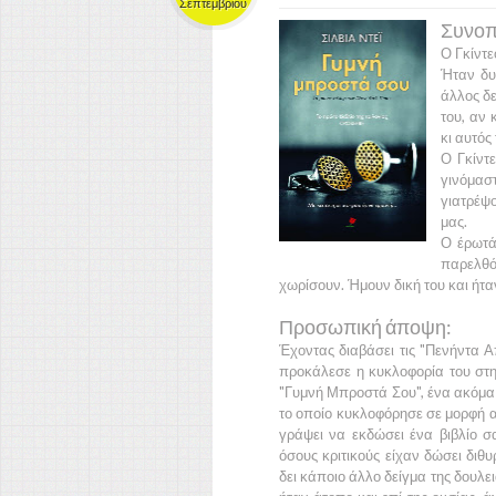
Σεπτεμβρίου
Συνοπτ
Ο
Γκίντ
Ήταν δυ
άλλος δε
του, αν 
κι αυτός
Ο
Γκίντ
γινόμασ
γιατρέψο
μας.
Ο έρωτά
παρελθ
χωρίσουν. Ήμουν δική του και ήταν
Προσωπική άποψη:
Έχοντας διαβάσει τις
"Πενήντα Α
προκάλεσε η κυκλοφορία του στη
"Γυμνή Μπροστά Σου"
, ένα ακόμ
το οποίο κυκλοφόρησε σε μορφή 
γράψει να εκδώσει ένα βιβλίο 
όσους κριτικούς είχαν δώσει διθ
δει κάποιο άλλο δείγμα της δουλ