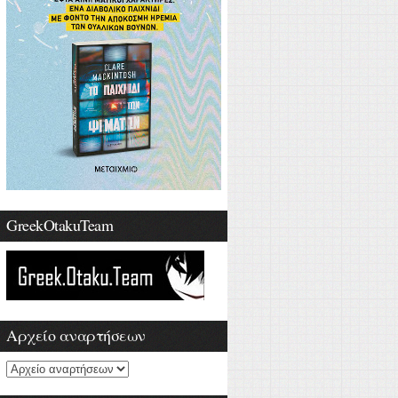
GreekOtakuTeam
Αρχείο αναρτήσεων