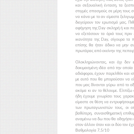
και σεξουαλική ένταση, τα ξεσ
στιγμές σπασμούς σε μέρη τους σ
να κάνει με το αν είμαστε ξελιγω
διεγείρουν τον ερωτισμό μας. Πι
αφήγηση της
Day
σκληρή ή και π
να εξετάσουν τα όριά τους πρι
ικανότητα της
Day,
σίγουρα τα 
επίσης θα ήταν άδικο να μην αν
πρωτάρας από εκείνην της πεπειρα
Ολοκληρώνοντας, και όχι δεν 
δοκιμασμένη ιδέα από την οποία 
αδιάφοροι, έχουν παρελθόν και ισ
με αυτό που θα μπορούσαν να εί
που μας δίνονται γύρω από το οδ
ακόμα κι αν το θέλουμε. Ελπίζω 
ήδη έχουμε γνωρίσει τους χαρακ
είμαστε σε θέση να εντρυφήσουμε 
των πρωταγωνιστών τους, οι οπ
βαθύτερη, συναισθηματική επιθυ
αναμένω να δω που θα οδηγήσει ό
στον άλλον όταν και οι δύο τον έ
Βαθμολογία 7,5/10