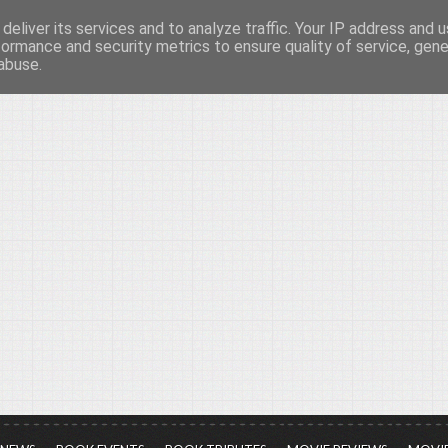
deliver its services and to analyze traffic. Your IP address and 
νών...
formance and security metrics to ensure quality of service, gen
abuse.
ια τον πολιτισμό, σε κάθε του μορφή και έκταση...