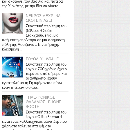
και σκοτώνει τον βασιλιά και πατέρα
της Χιονάτης, με την ίδια να γίνεται ...
ΝΕΚΡΟΣ ΜΕΧΡΙ ΝΑ
ΣΚΟΤΕΙΝΙΑΣΕΙ
Συνοπτική περίληψη του
βιβλίου: Η Σούκι
Στάκχαουζ είναι μια
ασήμαντη σερβιτόρα σε μια ασήμαντη
πόλη της Λουιζιάνας. Είναι ήσυχη,
κλεισμένη ...
ΓΟΥΟΛ-Υ - WALL-E
Συνοπτική περίληψη του
έργου: 700 χρόνια έχουν
περάσει από σήμερα και
οι άνθρωποι έχουν
εγκαταλείψει τη Γη αφήνοντας πίσω
έναν απέραντο σκου...
ΤΗΛΕ-ΦΟΝΙΚΟΣ
ΘΑΛΑΜΟΣ - PHONE
BOOTH
Συνοπτική περίληψη του
έργου: Ο Stu Shepard
είναι ένας καλλιτεχνικός μάνατζερ που
χάρη στο ταλέντο στα ψέματα