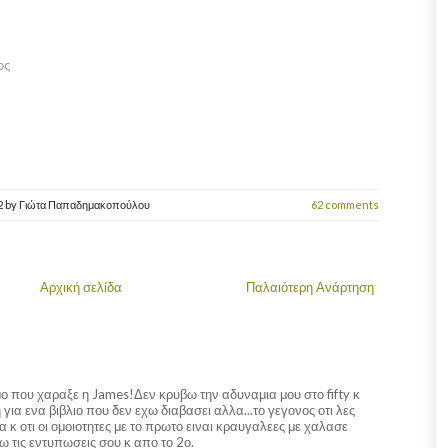
ος
2
by
Γιώτα Παπαδημακοπούλου
62 comments
Αρχική σελίδα
Παλαιότερη Ανάρτηση
ο που χαραξε η James!Δεν κρυβω την αδυναμια μου στο fifty κ
για ενα βιβλιο που δεν εχω διαβασει αλλα...το γεγονος οτι λες
α κ οτι οι ομοιοτητες με το πρωτο ειναι κραυγαλεες με χαλασε
 τις εντυπωσεις σου κ απο το 2ο.