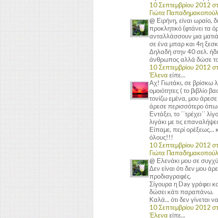
10 Σεπτεμβρίου 2012 στι
Γιώτα Παπαδημακοπού
@ Ειρήνη, είναι ωραίο, 
προκλητικό (φτάνει τα όρ
ανταλλάσσουν μια ματιά, 
σε ένα μπαρ και 4η ξεσκί
Δηλαδή στην 40 σελ. ήδη 
άνθρωπος αλλά δώσε του
10 Σεπτεμβρίου 2012 στι
Έλενα
είπε...
Αχ! Γιωτάκι, σε βρίσκω 
ομοιότητες ( το βιβλίο β
τονίζω εμένα, μου άρεσε
άρεσε περισσότερο όπως 
Εντάξει, το ΄΄τρέχει΄΄ λ
λιγάκι με τις επαναλήψε
Είπαμε, περί ορέξεως... 
όλους!!!
10 Σεπτεμβρίου 2012 στι
Γιώτα Παπαδημακοπού
@ Ελενάκι μου σε συγχύζ
Δεν είναι ότι δεν μου άρ
προδιαγραφές.
Σίγουρα η Day γράφει κα
δώσει κάτι παραπάνω.
Καλά... ότι δεν γίνεται 
10 Σεπτεμβρίου 2012 στι
Έλενα
είπε...