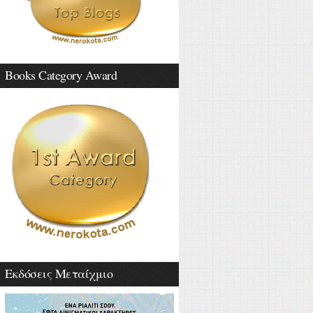
Books Category Award
Εκδόσεις Μεταίχμιο