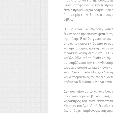
ήταν άτοπο και επί της ουσίας,
Grey",
αποφάσισε να κάνει στροφή 
έκανε προφανώς να ριγήσει. Και α
ότι αναφέρει την
James
στο ευχα
βιβλίο.
Η
Εύα
είναι μια
24χρονη
κοπέλα
ξεκινώντας την επαγγελματική της
της πόλης. Εκεί θα γνωρίσει τον
οποίος τυγχάνει εκτός από το όν
και αμετανόητος εργένης, οι σχέσ
συναισθηματική δέσμευση. Η
Εύ
καθώς, θέλει πάση θυσία να την κ
αντιλαμβάνεται την επικινδυνότη
τους αναπτύσσεται μια έντονη κα
ένα άλλο επίπεδο. Όμως οι δύο π
και οι τρομακτικές του παρελθόν
πρέπει να διανύσουν για να είναι 
Δεν συνηθίζω να το κάνω αλλά, 
προαναφερόμενα βιβλία μεταξύ 
χαρακτήρες του, είναι σαφέστατ
Κρίστιαν
και
Άνα.
Αυτό δεν είναι
δεν υπάρχει παρθενογένεση άρα,