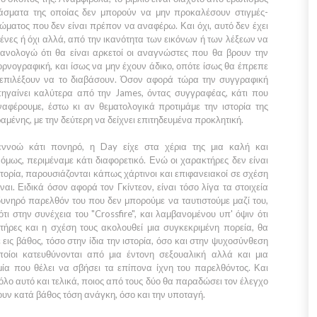
πάσματα της οποίας δεν μπορούν να μην προκαλέσουν στιγμές-
ώματος που δεν είναι πρέπον να αναφέρω. Και όχι, αυτό δεν έχει
μένες ή όχι αλλά, από την ικανότητα των εικόνων ή των λέξεων να
θανολογώ ότι θα είναι αρκετοί οι αναγνώστες που θα βρουν την
ορνογραφική, και ίσως να μην έχουν άδικο, οπότε ίσως θα έπρεπε
ν επιλέξουν να το διαβάσουν. Όσον αφορά τώρα την συγγραφική
πηγαίνει καλύτερα από την
James,
όντας συγγραφέας, κάτι που
αφέρουμε, έστω κι αν θεματολογικά προτιμάμε την ιστορία της
μένης, με την δεύτερη να δείχνει επιτηδευμένα προκλητική.
εννοώ κάτι πονηρό, η
Day
είχε στα χέρια της μια καλή και
όμως, περιμέναμε κάτι διαφορετικό. Ενώ οι χαρακτήρες δεν είναι
τορία, παρουσιάζονται κάπως χάρτινοι και επιφανειακοί σε σχέση
ναι. Ειδικά όσον αφορά τον
Γκίντεον
, είναι τόσο λίγα τα στοιχεία
υνηρό παρελθόν του που δεν μπορούμε να ταυτιστούμε μαζί του,
ότι στην συνέχεια του
"Crossfire"
, και λαμβανομένου υπ' όψιν ότι
τήρες και η σχέση τους ακολουθεί μια συγκεκριμένη πορεία, θα
εις βάθος, τόσο στην ίδια την ιστορία, όσο και στην ψυχοσύνθεση
οίοι κατευθύνονται από μια έντονη σεξουαλική αλλά και μια
μία που θέλει να σβήσει τα επίπονα ίχνη του παρελθόντος. Και
λο αυτό και τελικά, ποιος από τους δύο θα παραδώσει τον έλεγχο
χουν κατά βάθος τόση ανάγκη, όσο και την υποταγή.