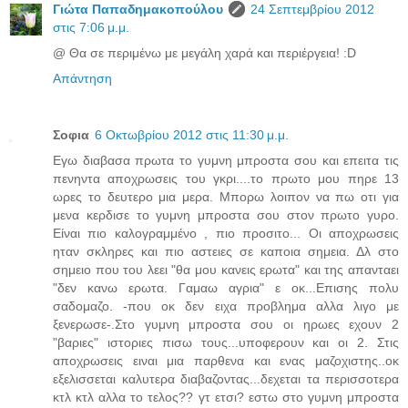
Γιώτα Παπαδημακοπούλου
24 Σεπτεμβρίου 2012
στις 7:06 μ.μ.
@ Θα σε περιμένω με μεγάλη χαρά και περιέργεια! :D
Απάντηση
Σοφια
6 Οκτωβρίου 2012 στις 11:30 μ.μ.
Εγω διαβασα πρωτα το γυμνη μπροστα σου και επειτα τις
πενηντα αποχρωσεις του γκρι....το πρωτο μου πηρε 13
ωρες το δευτερο μια μερα. Μπορω λοιπον να πω οτι για
μενα κερδισε το γυμνη μπροστα σου στον πρωτο γυρο.
Είναι πιο καλογραμμένο , πιο προσιτο... Οι αποχρωσεις
ηταν σκληρες και πιο αστειες σε καποια σημεια. Δλ στο
σημειο που του λεει "θα μου κανεις ερωτα" και της απανταει
"δεν κανω ερωτα. Γαμαω αγρια" ε οκ...Επισης πολυ
σαδομαζο. -που οκ δεν ειχα προβλημα αλλα λιγο με
ξενερωσε-.Στο γυμνη μπροστα σου οι ηρωες εχουν 2
"βαριες" ιστοριες πισω τους...υποφερουν και οι 2. Στις
αποχρωσεις ειναι μια παρθενα και ενας μαζοχιστης..οκ
εξελισσεται καλυτερα διαβαζοντας...δεχεται τα περισσοτερα
κτλ κτλ αλλα το τελος?? γτ ετσι? εστω στο γυμνη μπροστα