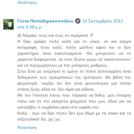
Απάντηση
Γιώτα Παπαδημακοπούλου
10 Σεπτεμβρίου 2012
στις 6:58 μ.μ.
@ Μαράκι, πως και πως σε περίμενα! :P
Η Day γράφει πολύ καλά και το υλικό, αν και κάργα
αντιγραφή, ήταν καλό, πόσο μάλλον αφού και οι δύο
χαρακτήρες είναι κακοποιημένοι. Θα μπορούσε να το
χειριστεί διαφορετικά, να τους δώσει χώρο να 'αναπνεύσουν'
και να προχωρήσουν με πιο χαλαρούς ρυθμούς.
Στην Εύα με ενόχλησε κι εμένα το πόσο ξεπεταγμένη είναι
δεδομένου των τραυματικών της εμπειριών. Με βάση την
ψυχολογία, νομίζω ότι δεν είναι φυσιολογική μια τέτοια
στάση ζωής αλλά οκ, δεν είμαι και ειδικός.
Με τον Γκίντεον πάνω που πήγαινα να δεθώ, μου έπαιρνε
πίσω και τα πιο ελάχιστα ψήγματα που μου έδινε για να
καταλάβω τι συμβαίνει μέσα στο κεφάλι του.
Καλά... εγώ να δεις πόσο δεν έχω θέμα με τα σόκιν και τα
σεξουαλικά! Χα, χα, χα...
Απάντηση