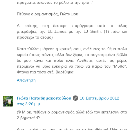
πραγματοποιώντας το μάλιστα την τρίτη."
Πέθανε ο ρομαντισμός, Γιώτα μου!
A, επίσης, στη δευτερη παράγραφο από το τέλος
μπέρδεψες την EL James με την LJ Smith. (Τί πάω και
προσέχω το άτομο)
Κατα τ'άλλα μ'άρεσε η κριτική σου, ανέλυσες το θέμα πολύ
ωραία όπως πάντα, αλλά δεν ξέρω, το συγκεκριμένο βιβλίο
δε μου κάνει και πολύ κλικ. Αντίθετα, αυτές τις μέρες
περιμένω να βρω ευκαιρία να πάω να πάρω τον "Μύθο".
Φτάνει πια τόσο σεξ, βαρέθηκα!
Απάντηση
Γιώτα Παπαδημακοπούλου
10 Σεπτεμβρίου 2012
στις 3:26 μ.μ.
@ Μ οκ, πέθανε ο ρομαντισμός αλλά εδώ τον εκτέλεσαν στα
2 βήματα! :P
Ααα... καλά που μου το είπες να το διορθώσω! Πώς μου