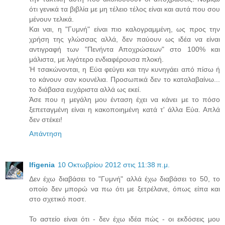
ότι γενικά τα βιβλία με μη τέλειο τέλος είναι και αυτά που σου
μένουν τελικά.
Και ναι, η "Γυμνή" είναι πιο καλογραμμένη, ως προς την
χρήση της γλώσσας αλλά, δεν παύουν ως ιδέα να είναι
αντιγραφή των "Πενήντα Αποχρώσεων" στο 100% και
μάλιστα, με λιγότερο ενδιαφέρουσα πλοκή.
Ή τσακώνονται, η Εύα φεύγει και την κυνηγάει από πίσω ή
το κάνουν σαν κουνέλια. Προσωπικά δεν το καταλαβαίνω...
το διάβασα ευχάριστα αλλά ως εκεί.
Άσε που η μεγάλη μου ένταση έχει να κάνει με το πόσο
ξεπεταγμένη είναι η κακοποιημένη κατά τ' άλλα Εύα. Απλά
δεν στέκει!
Απάντηση
Ifigenia
10 Οκτωβρίου 2012 στις 11:38 π.μ.
Δεν έχω διαβάσει το "Γυμνή" αλλά έχω διαβάσει το 50, το
οποίο δεν μπορώ να πω ότι με ξετρέλανε, όπως είπα και
στο σχετικό ποστ.
Το αστείο είναι ότι - δεν έχω ιδέα πώς - οι εκδόσεις μου