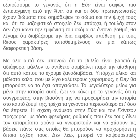
εξαιρέσουμε το γεγονός ότι η
Εύα
είναι σαφώς πιο
ξεπεταγμένη από την
Άνα,
ότι και οι δύο πρωταγωνιστές
έχουν βιώματα που σημάδεψαν το σώμα και την ψυχή τους
και ότι το μαζοχιστικό στοιχείο δεν υπάρχει, ή τουλάχιστον
δεν έχει κάνει την εμφάνισή του ακόμα σε έντονο βαθμό, θα
λέγαμε ότι διαβάζουμε την ίδια ακριβώς υπόθεση, με τους
ίδιους χαρακτήρες τοποθετημένους σε μια κάπως
διαφορετική βάση.
Με όλα αυτά δεν υπονοώ ότι το βιβλίο είναι βαρετό ή
αδιάφορο, μάλλον το αντίθετο συμβαίνει παρά την αίσθηση
ότι αυτό κάπου το έχουμε ξαναδιαβάσει. Υπάρχει υλικό και
μάλιστα καλό, που με λίγο καλύτερους χειρισμούς, η
Day
θα
μπορούσε να το έχει απογειώσει. Το μεγαλύτερο μείον για
μένα στην ιστορία αυτή, έχει να κάνει με το γεγονός ότι η
συγγραφέας, στην βιασύνη της να προχωρήσει την ιστορία
στο καυτό ζουμί της, τρέχει τα γεγονότα περισσότερο απ' όσο
θα έπρεπε. Η σχέση ανάμεσα στην
Εύα
και τον
Γκίντεον
προχωράει με τόσο φρενήρεις ρυθμούς που δεν τους δίνει
τον απαραίτητο χρόνο να γνωριστούν και να χτίσουν τις
βάσεις πάνω στις οποίες θα μπορούσε να προχωρήσει η
όποια σχέση τους. Δεν λέω, μπορεί να καψουρευτείς