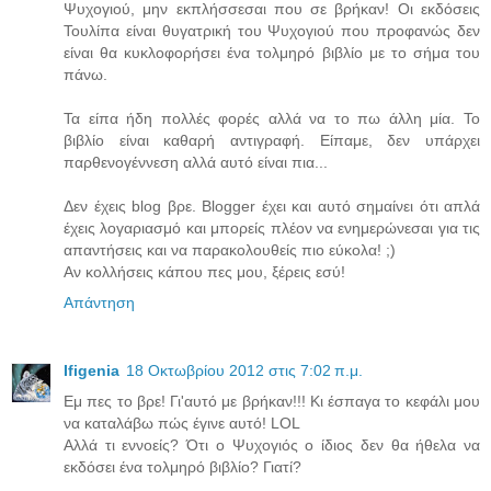
Ψυχογιού, μην εκπλήσσεσαι που σε βρήκαν! Οι εκδόσεις
Τουλίπα είναι θυγατρική του Ψυχογιού που προφανώς δεν
είναι θα κυκλοφορήσει ένα τολμηρό βιβλίο με το σήμα του
πάνω.
Τα είπα ήδη πολλές φορές αλλά να το πω άλλη μία. Το
βιβλίο είναι καθαρή αντιγραφή. Είπαμε, δεν υπάρχει
παρθενογέννεση αλλά αυτό είναι πια...
Δεν έχεις blog βρε. Blogger έχει και αυτό σημαίνει ότι απλά
έχεις λογαριασμό και μπορείς πλέον να ενημερώνεσαι για τις
απαντήσεις και να παρακολουθείς πιο εύκολα! ;)
Αν κολλήσεις κάπου πες μου, ξέρεις εσύ!
Απάντηση
Ifigenia
18 Οκτωβρίου 2012 στις 7:02 π.μ.
Εμ πες το βρε! Γι'αυτό με βρήκαν!!! Κι έσπαγα το κεφάλι μου
να καταλάβω πώς έγινε αυτό! LOL
Αλλά τι εννοείς? Ότι ο Ψυχογιός ο ίδιος δεν θα ήθελα να
εκδόσει ένα τολμηρό βιβλίο? Γιατί?