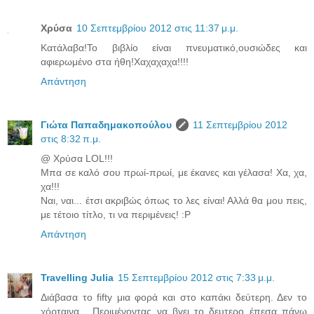
Χρύσα
10 Σεπτεμβρίου 2012 στις 11:37 μ.μ.
Κατάλαβα!Το βιβλίο είναι πνευματικό,ουσιώδες και
αφιερωμένο στα ήθη!Χαχαχαχα!!!!
Απάντηση
Γιώτα Παπαδημακοπούλου
11 Σεπτεμβρίου 2012
στις 8:32 π.μ.
@ Χρύσα LOL!!!
Μπα σε καλό σου πρωί-πρωί, με έκανες και γέλασα! Χα, χα,
χα!!!
Ναι, ναι... έτσι ακριβώς όπως το λες είναι! Αλλά θα μου πεις,
με τέτοιο τίτλο, τι να περιμένεις! :P
Απάντηση
Travelling Julia
15 Σεπτεμβρίου 2012 στις 7:33 μ.μ.
Διάβασα το fifty μια φορά και στο καπάκι δεύτερη. Δεν το
χόρταινα... Περιμένοντας να βγει το δευτερο έπεσα πάνω