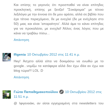
Και επίσης το γεγονός ότι προσπαθεί να είναι επίτηδες
προκλητική, επίσης με ξενίζει! "Σοκάρομαι" με τέτοιο
λεξιλόγιο με την έννοια ότι δε μου αρέσει, αλλά σε βιβλίο που
έχει τέτοιο περιεχόμενο, δε με ενοχλεί (δε με ενόχλησε στο
50) μιας και είναι 'απαραίτητο'. Αλλά άμα το κάνει επίτηδες
για να προκαλέσει, με ενοχλεί! Άλλος ένας λόγος που με
κάνει να τραβάω πίσω...
Απάντηση
Ifigenia
10 Οκτωβρίου 2012 στις 11:41 π.μ.
Hey! Άσχετο αλλά είπα να δοκιμάσω να ενωθώ με το
google...νομίζω τα κατάφερα αλλά δεν έχω ιδέα αν έχω και
blog τώρα!!! LOL :D
Απάντηση
Γιώτα Παπαδημακοπούλου
10 Οκτωβρίου 2012 στις
11:51 π.μ.
@ Ιφιγενειάκι, αν είσαι εγγεγραμένη στα newsletters του