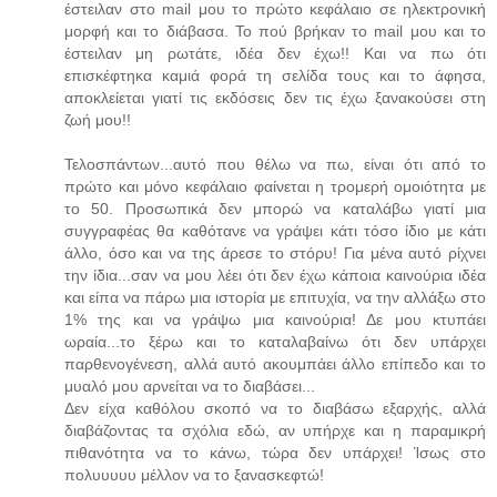
έστειλαν στο mail μου το πρώτο κεφάλαιο σε ηλεκτρονική
μορφή και το διάβασα. Το πού βρήκαν το mail μου και το
έστειλαν μη ρωτάτε, ιδέα δεν έχω!! Και να πω ότι
επισκέφτηκα καμιά φορά τη σελίδα τους και το άφησα,
αποκλείεται γιατί τις εκδόσεις δεν τις έχω ξανακούσει στη
ζωή μου!!
Τελοσπάντων...αυτό που θέλω να πω, είναι ότι από το
πρώτο και μόνο κεφάλαιο φαίνεται η τρομερή ομοιότητα με
το 50. Προσωπικά δεν μπορώ να καταλάβω γιατί μια
συγγραφέας θα καθότανε να γράψει κάτι τόσο ίδιο με κάτι
άλλο, όσο και να της άρεσε το στόρυ! Για μένα αυτό ρίχνει
την ίδια...σαν να μου λέει ότι δεν έχω κάποια καινούρια ιδέα
και είπα να πάρω μια ιστορία με επιτυχία, να την αλλάξω στο
1% της και να γράψω μια καινούρια! Δε μου κτυπάει
ωραία...το ξέρω και το καταλαβαίνω ότι δεν υπάρχει
παρθενογένεση, αλλά αυτό ακουμπάει άλλο επίπεδο και το
μυαλό μου αρνείται να το διαβάσει...
Δεν είχα καθόλου σκοπό να το διαβάσω εξαρχής, αλλά
διαβάζοντας τα σχόλια εδώ, αν υπήρχε και η παραμικρή
πιθανότητα να το κάνω, τώρα δεν υπάρχει! Ίσως στο
πολυυυυυ μέλλον να το ξανασκεφτώ!