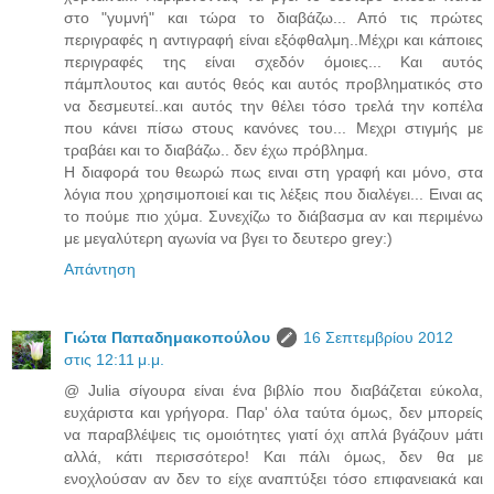
στο "γυμνή" και τώρα το διαβάζω... Από τις πρώτες
περιγραφές η αντιγραφή είναι εξόφθαλμη..Μέχρι και κάποιες
περιγραφές της είναι σχεδόν όμοιες... Και αυτός
πάμπλουτος και αυτός θεός και αυτός προβληματικός στο
να δεσμευτεί..και αυτός την θέλει τόσο τρελά την κοπέλα
που κάνει πίσω στους κανόνες του... Μεχρι στιγμής με
τραβάει και το διαβάζω.. δεν έχω πρόβλημα.
Η διαφορά του θεωρώ πως ειναι στη γραφή και μόνο, στα
λόγια που χρησιμοποιεί και τις λέξεις που διαλέγει... Ειναι ας
το πούμε πιο χύμα. Συνεχίζω το διάβασμα αν και περιμένω
με μεγαλύτερη αγωνία να βγει το δευτερο grey:)
Απάντηση
Γιώτα Παπαδημακοπούλου
16 Σεπτεμβρίου 2012
στις 12:11 μ.μ.
@ Julia σίγουρα είναι ένα βιβλίο που διαβάζεται εύκολα,
ευχάριστα και γρήγορα. Παρ' όλα ταύτα όμως, δεν μπορείς
να παραβλέψεις τις ομοιότητες γιατί όχι απλά βγάζουν μάτι
αλλά, κάτι περισσότερο! Και πάλι όμως, δεν θα με
ενοχλούσαν αν δεν το είχε αναπτύξει τόσο επιφανειακά και