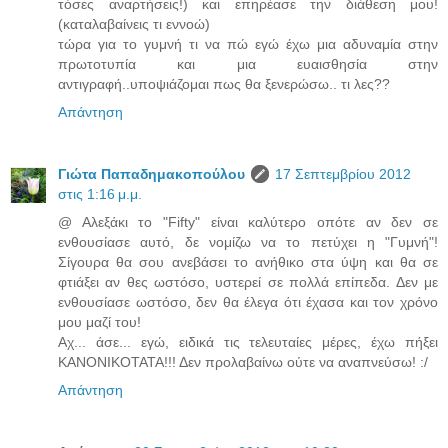
τόσες αναρτήσεις!) και επηρέασε την διάθεση μου!
(καταλαβαίνεις τι εννοώ)
τώρα για το γυμνή τι να πώ εγώ έχω μια αδυναμία στην
πρωτοτυπία και μια ευαισθησία στην
αντιγραφή..υποψιάζομαι πως θα ξενερώσω.. τι λες??
Απάντηση
Γιώτα Παπαδημακοπούλου
17 Σεπτεμβρίου 2012
στις 1:16 μ.μ.
@ Αλεξάκι το "Fifty" είναι καλύτερο οπότε αν δεν σε
ενθουσίασε αυτό, δε νομίζω να το πετύχει η "Γυμνή"!
Σίγουρα θα σου ανεβάσει το ανήθικο στα ύψη και θα σε
φτιάξει αν θες ωστόσο, υστερεί σε πολλά επίπεδα. Δεν με
ενθουσίασε ωστόσο, δεν θα έλεγα ότι έχασα και τον χρόνο
μου μαζί του!
Αχ... άσε... εγώ, ειδικά τις τελευταίες μέρες, έχω πήξει
ΚΑΝΟΝΙΚΟΤΑΤΑ!!! Δεν προλαβαίνω ούτε να αναπνεύσω! :/
Απάντηση