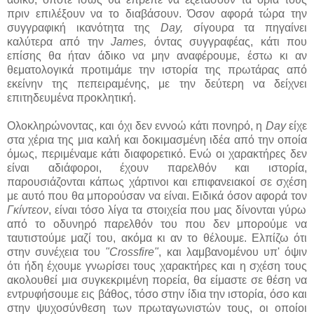
πριν επιλέξουν να το διαβάσουν. Όσον αφορά τώρα την
συγγραφική ικανότητα της
Day,
σίγουρα τα πηγαίνει
καλύτερα από την
James,
όντας συγγραφέας, κάτι που
επίσης θα ήταν άδικο να μην αναφέρουμε, έστω κι αν
θεματολογικά προτιμάμε την ιστορία της πρωτάρας από
εκείνην της πεπειραμένης, με την δεύτερη να δείχνει
επιτηδευμένα προκλητική.
Ολοκληρώνοντας, και όχι δεν εννοώ κάτι πονηρό, η
Day
είχε
στα χέρια της μια καλή και δοκιμασμένη ιδέα από την οποία
όμως, περιμέναμε κάτι διαφορετικό. Ενώ οι χαρακτήρες δεν
είναι αδιάφοροι, έχουν παρελθόν και ιστορία,
παρουσιάζονται κάπως χάρτινοι και επιφανειακοί σε σχέση
με αυτό που θα μπορούσαν να είναι. Ειδικά όσον αφορά τον
Γκίντεον
, είναι τόσο λίγα τα στοιχεία που μας δίνονται γύρω
από το οδυνηρό παρελθόν του που δεν μπορούμε να
ταυτιστούμε μαζί του, ακόμα κι αν το θέλουμε. Ελπίζω ότι
στην συνέχεια του
"Crossfire"
, και λαμβανομένου υπ' όψιν
ότι ήδη έχουμε γνωρίσει τους χαρακτήρες και η σχέση τους
ακολουθεί μια συγκεκριμένη πορεία, θα είμαστε σε θέση να
εντρυφήσουμε εις βάθος, τόσο στην ίδια την ιστορία, όσο και
στην ψυχοσύνθεση των πρωταγωνιστών τους, οι οποίοι