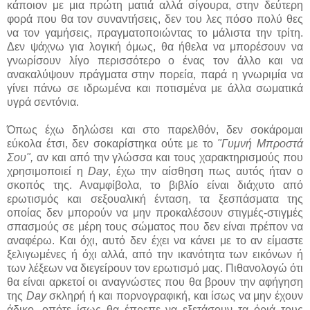
κάποιον με μια πρώτη ματιά αλλά σίγουρα, στην δεύτερη
φορά που θα τον συναντήσεις, δεν του λες πόσο πολύ θες
να τον γαμήσεις, πραγματοποιώντας το μάλιστα την τρίτη.
Δεν ψάχνω για λογική όμως, θα ήθελα να μπορέσουν να
γνωρίσουν λίγο περισσότερο ο ένας τον άλλο και να
ανακαλύψουν πράγματα στην πορεία, παρά η γνωριμία να
γίνει πάνω σε ιδρωμένα και ποτισμένα με άλλα σωματικά
υγρά σεντόνια.
Όπως έχω δηλώσει και στο παρελθόν, δεν σοκάρομαι
εύκολα έτσι, δεν σοκαρίστηκα ούτε με το
"Γυμνή Μπροστά
Σου",
αν και από την γλώσσα και τους χαρακτηρισμούς που
χρησιμοποιεί η
Day
, έχω την αίσθηση πως αυτός ήταν ο
σκοπός της. Αναμφίβολα, το βιβλίο είναι διάχυτο από
ερωτισμός και σεξουαλική ένταση, τα ξεσπάσματα της
οποίας δεν μπορούν να μην προκαλέσουν στιγμές-στιγμές
σπασμούς σε μέρη τους σώματος που δεν είναι πρέπον να
αναφέρω. Και όχι, αυτό δεν έχει να κάνει με το αν είμαστε
ξελιγωμένες ή όχι αλλά, από την ικανότητα των εικόνων ή
των λέξεων να διεγείρουν τον ερωτισμό μας. Πιθανολογώ ότι
θα είναι αρκετοί οι αναγνώστες που θα βρουν την αφήγηση
της
Day
σκληρή ή και πορνογραφική, και ίσως να μην έχουν
άδικο, οπότε ίσως θα έπρεπε να εξετάσουν τα όριά τους