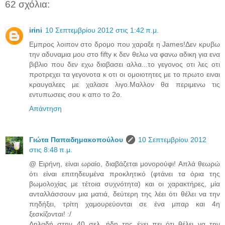
62 σχόλια:
irini
10 Σεπτεμβρίου 2012 στις 1:42 π.μ.
Εμπρος λοιπον στο δρομο που χαραξε η James!Δεν κρυβω
την αδυναμια μου στο fifty κ δεν θελω να φανω αδικη για ενα
βιβλιο που δεν εχω διαβασει αλλα...το γεγονος οτι λες οτι
προτρεχει τα γεγονοτα κ οτι οι ομοιοτητες με το πρωτο ειναι
κραυγαλεες με χαλασε λιγο.Μαλλον θα περιμενω τις
εντυπωσεις σου κ απο το 2ο.
Απάντηση
Γιώτα Παπαδημακοπούλου
10 Σεπτεμβρίου 2012
στις 8:48 π.μ.
@ Ειρήνη, είναι ωραίο, διαβάζεται μονορούφι! Απλά θεωρώ
ότι είναι επιτηδευμένα προκλητικό (φτάνει τα όρια της
βωμολοχίας με τέτοια συχνότητα) και οι χαρακτήρες, μία
ανταλλάσσουν μια ματιά, δεύτερη της λέει ότι θέλει να την
πηδήξει, τρίτη χαμουρεύονται σε ένα μπαρ και 4η
ξεσκίζονται! :/
Δηλαδή στην 40 σελ. ήδη της έχει πει ότι θέλει να την