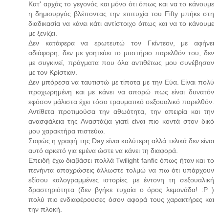
Κατ' αρχάς το γεγονός και μόνο ότι όπως και να το κάνουμε
η δημιουργός βλέποντας την επιτυχία του Fifty μπήκε στη
διαδικασία να κάνει κάτι αντίστοιχο όπως και να το κάνουμε
με ξενίζει.
Δεν κατάφερα να ερωτευτώ τον Γκίντεον, με αφήνει
αδιάφορη, δεν με γοητεύει το μυστήριο παρελθόν του, δεν
με συγκινεί, πράγματα που όλα αντιθέτως μου συνέβησαν
με τον Κρίστιαν.
Δεν μπόρεσα να ταυτιστώ με τίποτα με την Εύα. Είναι πολύ
προχωρημένη και με κάνει να απορώ πως είναι δυνατόν
εφόσον μάλιστα έχει τόσο τραυματικό σεξουαλικό παρελθόν.
Αντίθετα προτιμούσα την αθωότητα, την απειρία και την
ανασφάλεια της Αναστάζια γιατί είναι πιο κοντά στον δικό
μου χαρακτήρα πιστεύω.
Σαφώς η γραφή της Day είναι καλύτερη αλλά τελικά δεν είναι
αυτό αρκετό για εμένα ώστε να κάνει τη διαφορά.
Επειδή έχω διαβάσει πολλά Twilight fanfic όπως ήταν και το
πενήντα αποχρώσεις άλλωστε τολμώ να πω ότι υπάρχουν
εξίσου καλογραμμένες ιστορίες με έντονη τη σεξουαλική
δραστηριότητα (δεν βγήκε τυχαία ο όρος λεμονάδα! :P )
πολύ πιο ενδιαφέρουσες όσον αφορά τους χαρακτήρες και
την πλοκή.