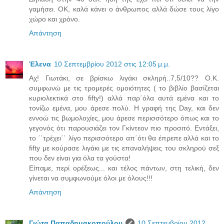
γαμήσει. ΟΚ, καλά κάνει ο άνθρωπος αλλά δώσε τους λίγο
χώρο και χρόνο.
Απάντηση
Έλενα
10 Σεπτεμβρίου 2012 στις 12:05 μ.μ.
Αχ! Γιωτάκι, σε βρίσκω λιγάκι σκληρή..7,5/10?? Ο.Κ.
συμφωνώ με τις τρομερές ομοιότητες ( το βιβλίο βασίζεται
κυριολεκτικά στο fifty!) αλλά παρ΄όλα αυτά εμένα και το
τονίζω εμένα, μου άρεσε πολύ. Η γραφή της Day, και δεν
εννοώ τις βωμολοχίες, μου άρεσε περισσότερο όπως και το
γεγονός ότι παρουσιάζει τον Γκίντεον πιο προσιτό. Εντάξει,
το ΄΄τρέχει΄΄ λίγο περισσότερο απ΄ότι θα έπρεπε αλλά και το
fifty με κούρασε λιγάκι με τις επαναλήψεις του σκληρού σεξ
που δεν είναι για όλα τα γούστα!
Είπαμε, περί ορέξεως... και τέλος πάντων, στη τελική, δεν
γίνεται να συμφωνούμε όλοι με όλους!!!
Απάντηση
Γιώτα Παπαδημακοπούλου
10 Σεπτεμβρίου 2012