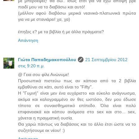
με μπέρδεψες! θα δω.. ίσως έτσι για να έχω άποψη βρε
παιδί μου να το διαβάσω και αυτό!
(μάλλον αφού διαβάσω μερικά νεανικά-πλατωνικά πρώτα
για να με στανιάρει! χα, χα)
έπηξες ε? με τα βιβλία ή με άλλα πράγματα?
Απάντηση
Γιώτα Παπαδημακοπούλου
21 Σεπτεμβρίου 2012
στις 9:20 π.μ.
@ Γεια σου φίλε Ανώνυμε!
Προσωπικά πιστεύω πως αν κάποιο από τα 2 βιβλία
εμβαθύνει σε κάτι, αυτό είναι το "Fifty".
Η "Γυμνή" είναι μεν ένα ευχάριστο και εύκολο ανάγνωσμα,
ακόμα και καλογραμμένο αν θες ωστόσο, δεν μου έδωσε
τίποτα σε συναισθηματικό επίπεδο. Όλα είναι πολύ
επιφανειακά και κάπου ανάμεσα στο sex και στο... sex,
χάνεται η πραγματική ουσία.
Θα χαρώ πάντως να διαβάσεις και το άλλο έτσι ώστε να το
συζητήσουμε εκ νέου! :)
Απάντηση