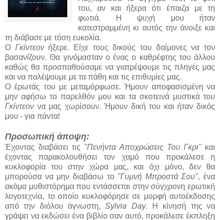
του, αν και ήξερα ότι έπαιζα με τη
φωτιά. Η ψυχή μου ήταν
κατεστραμμένη κι αυτός την άνοιξε και
τη διάβασε με τόση ευκολία.
Ο
Γκίντεον
ήξερε. Είχε τους δικούς του δαίμονες να τον
βασανίζουν. Θα γινόμασταν ο ένας ο καθρέφτης του άλλου
καθώς θα προσπαθούσαμε να γιατρέψουμε τις πληγές μας
και να παλέψουμε με τα πάθη και τις επιθυμίες μας.
Ο έρωτάς του με μεταμόρφωσε. Ήμουν αποφασισμένη να
μην αφήσω το παρελθόν μου και τα σκοτεινά μυστικά του
Γκίντεον
να μας χωρίσουν. Ήμουν δική του και ήταν δικός
μου - για πάντα!
Προσωπική άποψη:
Έχοντας διαβάσει τις
"Πενήντα Αποχρώσεις Του Γκρι"
και
έχοντας παρακολουθήσει τον χαμό που προκάλεσε η
κυκλοφορία του στην χώρα μας, και όχι μόνο, δεν θα
μπορούσα να μην διαβάσω το
"Γυμνή Μπροστά Σου"
, ένα
ακόμα μυθιστόρημα που εντάσσεται στην σύγχρονη ερωτική
λογοτεχνία, το οποίο κυκλοφόρησε σε μορφή αυτοέκδοσης
από την διόλου άγνωστη,
Sylvia Day
. Η κίνησή της να
γράψει να εκδώσει ένα βιβλίο σαν αυτό, προκάλεσε έκπληξη