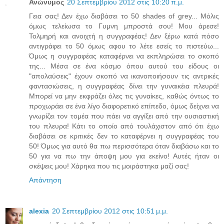
Ανώνυμος
20 Σεπτεμβρίου 2012 στις 10:20 π.μ.
Γεια σας! Δεν έχω διαβάσει το 50 shades of grey... Μόλις
όμως τελείωσα το Γυμνη μπροστά σου! Μου άρεσε!
Τολμηρή και ανοιχτή η συγγραφέας! Δεν ξέρω κατά πόσο
αντιγράφει το 50 όμως αφου το λέτε εσείς το πιστεύω...
Όμως η συγγραφέας καταφέρνει να εκπληρώσει το σκοπό
της... Μέσα σε ένα κόσμο όπου αυτού του είδους οι
"απολαύσεις" έχουν σκοπό να ικανοποιήσουν τις αντρικές
φαντασιώσεις, η συγγραφέας δίνει την γυναικέια πλευρά!
Μπορεί να μην εκφράζει όλες τις γυναίκες, καθώς όντως το
προχωράει σε ένα λίγο διαφορετικό επίπεδο, όμως δείχνει να
γνωρίζει τον τομέα που πάει να αγγίξει από την ουσιαστική
του πλευρα! Κάτι το οποίο από τουλάχιστον από ότι έχω
διαβάσει σε κριτικές δεν το καταφέρνει η συγγραφέας του
50! Όμως για αυτό θα πω περισσότερα όταν διαβάσω και το
50 για να πω την άποψη μου για εκείνο! Αυτές ήταν οι
σκέψεις μου! Χάρηκα που τις μοιράστηκα μαζί σας!
Απάντηση
alexia
20 Σεπτεμβρίου 2012 στις 10:51 μ.μ.