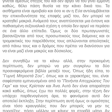
γίνεται αμέσως στόχος του και δεν αργεί να του γίνει εμμονή
καθώς, θέλει πάση θυσία να την κάνει δικιά του. Τα
αισθήματα είναι αμοιβαίο και όσο κι αν η
Εύα
αντιλαμβάνεται
την επικινδυνότητα της επαφής μαζί του, δεν μπορεί να
κρατηθεί μακριά. Ανάμεσά τους αναπτύσσεται μια έντονη και
παθιασμένη σεξουαλικά σχέση η οποία δεν αργεί να περάσει
σε ένα άλλο επίπεδο. Όμως οι δύο πρωταγωνιστές
βασανίζονται από τους προσωπικούς τους δαίμονες και οι
τρομακτικές του παρελθόντος τους απλώνονται απειλητικές
από πάνω τους και ο δρόμος που πρέπει να διανύσουν για
να είναι μαζί είναι μακρύς και δύσκολος.
Δεν συνηθίζω να το κάνω αλλά, στην προκειμένη
περίπτωση, δεν μπορώ να μην συγκρίνω τα δύο
προαναφερόμενα βιβλία μεταξύ τους. Όπως ήδη είπα, το
"Γυμνή Μπροστά Σου",
όπως και οι χαρακτήρες του, είναι
σαφέστατα εμπνευσμένοι από το
"Πενήντα Αποχρώσεις Του
Γκρι"
και τους
Κρίστιαν
και
Άνα.
Αυτό δεν είναι απαραίτητα
κακό καθώς, όπως έχω πει πολλές φορές, στην τέχνη δεν
υπάρχει παρθενογένεση άρα, το φαινόμενο αυτό δεν
αποτελεί έκπληξη. Στην περίπτωση αυτή όμως οι ομοιότητες
είναι τόσο κραυγαλέες που δεν μπορείς να μην τις
προσέξεις, πόσο μάλλον να κάνεις τα στραβά μάτια. Αν