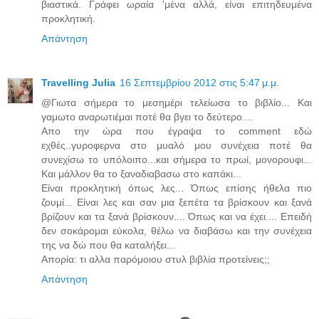
βιαστικά. Γράφει ωραία 'μένα αλλά, είναι επιτηδευμένα
προκλητική.
Απάντηση
Travelling Julia
16 Σεπτεμβρίου 2012 στις 5:47 μ.μ.
@Γιωτα σήμερα το μεσημέρι τελείωσα το βιβλίο... Και
γαμωτο αναρωτιέμαι ποτέ θα βγει το δεύτερο....
Απο την ώρα που έγραψα το comment εδώ
εχθές..γυροφερνα στο μυαλό μου συνέχεια ποτέ θα
συνεχίσω το υπόλοιπο...και σήμερα το πρωί, μονορουφι...
Και μάλλον θα το ξαναδιαβασω στο καπάκι...
Είναι προκλητική όπως λες... Όπως επίσης ήθελα πιο
ζουμί... Είναι λες και σαν μια ξεπέτα τα βρίσκουν και ξανά
βρίζουν και τα ξανά βρίσκουν.... Όπως και να έχει.... Επειδή
δεν σοκάρομαι εύκολα, θέλω να διαβάσω και την συνέχεια
της να δώ που θα καταλήξει...
Απορία: τι αλλα παρόμοιου στυλ βιβλία προτείνεις;;
Απάντηση