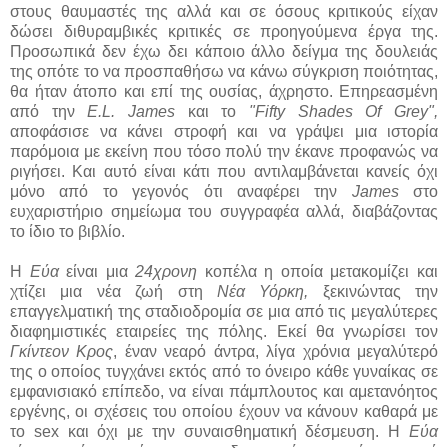
στους θαυμαστές της αλλά και σε όσους κριτικούς είχαν
δώσει διθυραμβικές κριτικές σε προηγούμενα έργα της.
Προσωπικά δεν έχω δει κάποιο άλλο δείγμα της δουλειάς
της οπότε το να προσπαθήσω να κάνω σύγκριση ποιότητας,
θα ήταν άτοπο και επί της ουσίας, άχρηστο. Επηρεασμένη
από την
E.L. James
και το
"Fifty Shades Of Grey",
αποφάσισε να κάνει στροφή και να γράψει μια ιστορία
παρόμοια με εκείνη που τόσο πολύ την έκανε προφανώς να
ριγήσει. Και αυτό είναι κάτι που αντιλαμβάνεται κανείς όχι
μόνο από το γεγονός ότι αναφέρει την
James
στο
ευχαριστήριο σημείωμα του συγγραφέα αλλά, διαβάζοντας
το ίδιο το βιβλίο.
Η
Εύα
είναι μια
24χρονη
κοπέλα η οποία μετακομίζει και
χτίζει μια νέα ζωή στη
Νέα Υόρκη,
ξεκινώντας την
επαγγελματική της σταδιοδρομία σε μια από τις μεγαλύτερες
διαφημιστικές εταιρείες της πόλης. Εκεί θα γνωρίσει τον
Γκίντεον Κρος
, έναν νεαρό άντρα, λίγα χρόνια μεγαλύτερό
της ο οποίος τυγχάνει εκτός από το όνειρο κάθε γυναίκας σε
εμφανισιακό επίπεδο, να είναι πάμπλουτος και αμετανόητος
εργένης, οι σχέσεις του οποίου έχουν να κάνουν καθαρά με
το sex και όχι με την συναισθηματική δέσμευση. Η
Εύα