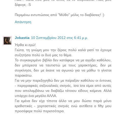
ξέφυγε; :S
Περιμένω εντυπώσεις από "Μύθο" μόλις το διαβάσεις! :)
Απάντηση
Jokastia
10 Σεπτεμβρίου 2012 στις 6:41 μ.μ.
Ήρθα κι εγώ!
Γιώτα, τη γνώμη μου την ξέρεις πολύ καλά γιατί το έχουμε
συζητήσει πολύ οι δυό μας το θέμα.
Το συγκεκριμένο βιβλίο δεν κατάφερε να με αγγίξει καθόλου,
δεν μπόρεσα να ταυτιστώ με τους χαρακτήρες, δεν με
συγκίνησε, δεν με έκανε να αγωνιώ για να μάθω τι γίνεται
παρακάτω.
Για να μην παρεξηγηθώ δεν με πείραξαν καθόλου οι έντονες
- περιγραφικές σεξουαλικές σκηνές, ίσα ίσα είμαι από αυτές
που απολαμβάνω να διαβάζω τέτοιου είδους κείμενα. Αλλά
υπάρχει ένα μεγάλο ΑΛΛΑ.
Για εμένα δεν είχε τίποτα άλλο να μου δώσει παρά μόνο
ερεθιστικές - χορταστικές σκηνές ενώ αντίθετα ο fifty μου
προσέφερε πολύ περισσότερα.