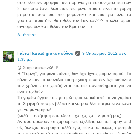
σου τελειωνει ομορφα...ανυπομονω για τις συνεχειες και των
2. ωστοσο ξανα λεω πως για μενα πρωτο ειναι το γυμνη
μπροστα σου ως πιο ρομαντικο και πιο για ολα τα
γουτσα...ποια δεν θα ηθελε τον Γκίντεον??? πολλες ομως
σιγουρα δεν θα ηθελαν τον Κρίστιαν... :/
Απάντηση
Γιώτα Παπαδημακοπούλου
9 Οκτωβρίου 2012 στις
1:38 μ.μ.
@ Σοφία διαφωνώ! :P
H "Γυμνή", για μένα πάντα, δεν έχει ίχνος ρομαντισμού. Το
κάνουν σαν τα κουνέλια και η σχέση τους δεν έχει καθόλου
τον χρόνο που χρειάζονται κάποια συναισθήματα για να
αναπτυχθούν.
Το γαμάω άγρια, το προτιμώ προσωπικά από το να γυρίσει
τη 2η φορά που με βλέπει και να μου λέει τι πρέπει να κάνει
για να με γαμήσει!
(καλά... συζήτηση επιπέδου... χα, χα, χα... ντροπή μας)
Αν σου αρέσουν οι χαρούμενες εξελίξεις και τα happy end
ok, δεν έχω αντίρρηση αλλά εγώ, ειδικά σε σειρές, προτιμώ
την τακτική αυτή που ακολουθούν οι αποχρώσεις. Νομίζω