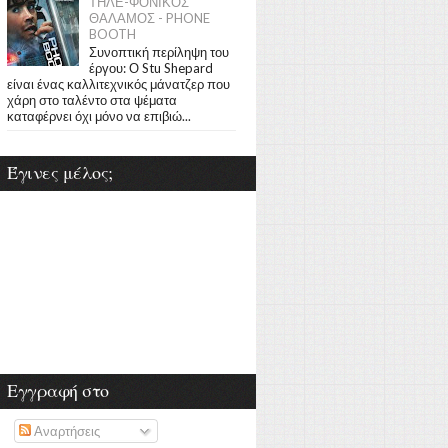
ΤΗΛΕ-ΦΟΝΙΚΟΣ
ΘΑΛΑΜΟΣ - PHONE
BOOTH
Συνοπτική περίληψη του
έργου: Ο Stu Shepard
είναι ένας καλλιτεχνικός μάνατζερ που
χάρη στο ταλέντο στα ψέματα
καταφέρνει όχι μόνο να επιβιώ...
Έγινες μέλος;
Εγγραφή στο
Αναρτήσεις