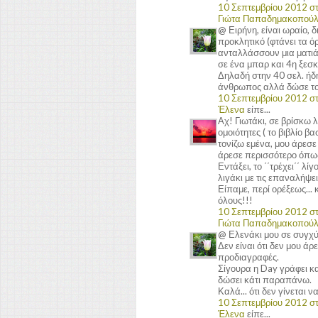
10 Σεπτεμβρίου 2012 στι
Γιώτα Παπαδημακοπού
@ Ειρήνη, είναι ωραίο, 
προκλητικό (φτάνει τα όρ
ανταλλάσσουν μια ματιά, 
σε ένα μπαρ και 4η ξεσκί
Δηλαδή στην 40 σελ. ήδη 
άνθρωπος αλλά δώσε του
10 Σεπτεμβρίου 2012 στι
Έλενα
είπε...
Αχ! Γιωτάκι, σε βρίσκω 
ομοιότητες ( το βιβλίο β
τονίζω εμένα, μου άρεσε
άρεσε περισσότερο όπως 
Εντάξει, το ΄΄τρέχει΄΄ λ
λιγάκι με τις επαναλήψε
Είπαμε, περί ορέξεως... 
όλους!!!
10 Σεπτεμβρίου 2012 στι
Γιώτα Παπαδημακοπού
@ Ελενάκι μου σε συγχύζ
Δεν είναι ότι δεν μου άρ
προδιαγραφές.
Σίγουρα η Day γράφει κα
δώσει κάτι παραπάνω.
Καλά... ότι δεν γίνεται 
10 Σεπτεμβρίου 2012 στι
Έλενα
είπε...