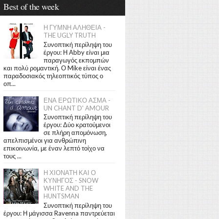
Best of the week
Η ΓΥΜΝΗ ΑΛΗΘΕΙΑ -
THE UGLY TRUTH
Συνοπτική περίληψη του
έργου: Η Abby είναι μια
παραγωγός εκπομπών
και πολύ ρομαντική. Ο Mike είναι ένας
παραδοσιακός τηλεοπτικός τύπος ο
οπ...
ΕΝΑ ΕΡΩΤΙΚΟ ΑΣΜΑ -
UN CHANT D' AMOUR
Συνοπτική περίληψη του
έργου: Δύο κρατούμενοι
σε πλήρη απομόνωση,
απελπισμένοι για ανθρώπινη
επικοινωνία, με έναν λεπτό τοίχο να
τους ...
Η ΧΙΟΝΑΤΗ ΚΑΙ Ο
ΚΥΝΗΓΟΣ - SNOW
WHITE AND THE
HUNTSMAN
Συνοπτική περίληψη του
έργου: Η μάγισσα Ravenna παντρεύεται