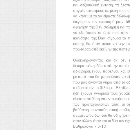
και σεξουαλική ένταση, τα ξεσ
στιγμές σπασμούς σε μέρη τους σ
να κάνει με το αν είμαστε ξελιγω
διεγείρουν τον ερωτισμό μας. Πι
αφήγηση της
Day
σκληρή ή και π
να εξετάσουν τα όριά τους πρι
ικανότητα της
Day,
σίγουρα τα 
επίσης θα ήταν άδικο να μην αν
πρωτάρας από εκείνην της πεπειρα
Ολοκληρώνοντας, και όχι δεν 
δοκιμασμένη ιδέα από την οποία 
αδιάφοροι, έχουν παρελθόν και ισ
με αυτό που θα μπορούσαν να εί
που μας δίνονται γύρω από το οδ
ακόμα κι αν το θέλουμε. Ελπίζω 
ήδη έχουμε γνωρίσει τους χαρακ
είμαστε σε θέση να εντρυφήσουμε 
των πρωταγωνιστών τους, οι οπ
βαθύτερη, συναισθηματική επιθυ
αναμένω να δω που θα οδηγήσει ό
στον άλλον όταν και οι δύο τον έ
Βαθμολογία 7,5/10