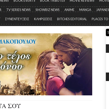
 NEWS
BOOK EVENTS
BOOK TRIBUTES
MOVIE REVIEWS
MOVIE
S
TV SERIES NEWS
SHOWBIZ NEWS
ANIME
MANGA
JAPANES
Y
ΣΥΝΕΝΤΕΥΞΕΙΣ
ΚΛΗΡΩΣΕΙΣ
BITCHES EDITORIAL
PLACES TO
ΤΑ ΣΟΥ