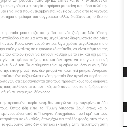
 άχρηστο. Επηρεασμένη από την
E.L. James
και το
"Fifty Shades Of
και να γράψει μια ιστορία παρόμοια με εκείνη που τόσο πολύ την
υτό είναι κάτι που αντιλαμβάνεται κανείς όχι μόνο από το γεγονός
ριστήριο σημείωμα του συγγραφέα αλλά, διαβάζοντας το ίδιο το
 η οποία μετακομίζει και χτίζει μια νέα ζωή στη
Νέα Υόρκη,
 σταδιοδρομία σε μια από τις μεγαλύτερες διαφημιστικές εταιρείες
Γκίντεον Κρος
, έναν νεαρό άντρα, λίγα χρόνια μεγαλύτερό της ο
ειρο κάθε γυναίκας σε εμφανισιακό επίπεδο, να είναι πάμπλουτος
εις του οποίου έχουν να κάνουν καθαρά με το sex και όχι με την
α
γίνεται αμέσως στόχος του και δεν αργεί να του γίνει εμμονή
άνει δικιά του. Τα αισθήματα είναι αμοιβαίο και όσο κι αν η
Εύα
τα της επαφής μαζί του, δεν μπορεί να κρατηθεί μακριά. Ανάμεσά
ι παθιασμένη σεξουαλικά σχέση η οποία δεν αργεί να περάσει σε
ρωταγωνιστές βασανίζονται από τους προσωπικούς τους δαίμονες
τος τους απλώνονται απειλητικές από πάνω τους και ο δρόμος που
μαζί είναι μακρύς και δύσκολος.
στην προκειμένη περίπτωση, δεν μπορώ να μην συγκρίνω τα δύο
τους. Όπως ήδη είπα, το
"Γυμνή Μπροστά Σου",
όπως και οι
α εμπνευσμένοι από το
"Πενήντα Αποχρώσεις Του Γκρι"
και τους
 απαραίτητα κακό καθώς, όπως έχω πει πολλές φορές, στην τέχνη
 το φαινόμενο αυτό δεν αποτελεί έκπληξη. Στην περίπτωση αυτή