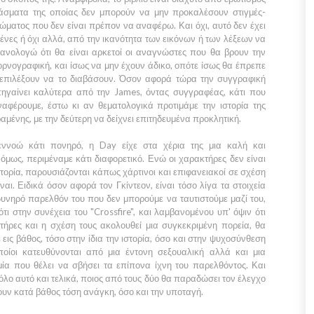
πάσματα της οποίας δεν μπορούν να μην προκαλέσουν στιγμές-
ώματος που δεν είναι πρέπον να αναφέρω. Και όχι, αυτό δεν έχει
μένες ή όχι αλλά, από την ικανότητα των εικόνων ή των λέξεων να
θανολογώ ότι θα είναι αρκετοί οι αναγνώστες που θα βρουν την
ορνογραφική, και ίσως να μην έχουν άδικο, οπότε ίσως θα έπρεπε
ν επιλέξουν να το διαβάσουν. Όσον αφορά τώρα την συγγραφική
πηγαίνει καλύτερα από την
James,
όντας συγγραφέας, κάτι που
αφέρουμε, έστω κι αν θεματολογικά προτιμάμε την ιστορία της
μένης, με την δεύτερη να δείχνει επιτηδευμένα προκλητική.
εννοώ κάτι πονηρό, η
Day
είχε στα χέρια της μια καλή και
όμως, περιμέναμε κάτι διαφορετικό. Ενώ οι χαρακτήρες δεν είναι
τορία, παρουσιάζονται κάπως χάρτινοι και επιφανειακοί σε σχέση
ναι. Ειδικά όσον αφορά τον
Γκίντεον
, είναι τόσο λίγα τα στοιχεία
υνηρό παρελθόν του που δεν μπορούμε να ταυτιστούμε μαζί του,
ότι στην συνέχεια του
"Crossfire"
, και λαμβανομένου υπ' όψιν ότι
τήρες και η σχέση τους ακολουθεί μια συγκεκριμένη πορεία, θα
εις βάθος, τόσο στην ίδια την ιστορία, όσο και στην ψυχοσύνθεση
οίοι κατευθύνονται από μια έντονη σεξουαλική αλλά και μια
μία που θέλει να σβήσει τα επίπονα ίχνη του παρελθόντος. Και
λο αυτό και τελικά, ποιος από τους δύο θα παραδώσει τον έλεγχο
χουν κατά βάθος τόση ανάγκη, όσο και την υποταγή.