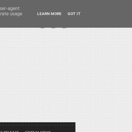
user-agent
erate usage
LEARN MORE
GOT IT