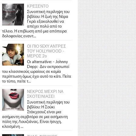
ΚΡΕΣΕΝΤΟ
Συνοπτική περίληψη του
βιβλίου: Η ζωή της Νόρα
Γκρέι εξακολουθεί να
απέχει πολύ από το
τέλειο. Η επιβίωση από μια απόπειρα
δολοφονίας εναντ...
ΟΙ ΠΙΟ SEXY ΑΝΤΡΕΣ
ΤΟΥ HOLLYWOOD -
ΜΕΡΟΣ 2ο
Οι alternative: - Johnny
Depp: Δεν εκπροσωπεί
του κλασσικούς ωραίους σε καμία
περίπτωση όμως έχει αυτό το κάτι. Πείτε
το τύπο, πείτε τ...
ΝΕΚΡΟΣ ΜΕΧΡΙ ΝΑ
ΣΚΟΤΕΙΝΙΑΣΕΙ
Συνοπτική περίληψη του
βιβλίου: Η Σούκι
Στάκχαουζ είναι μια
ασήμαντη σερβιτόρα σε μια ασήμαντη
πόλη της Λουιζιάνας. Είναι ήσυχη,
κλεισμένη ...