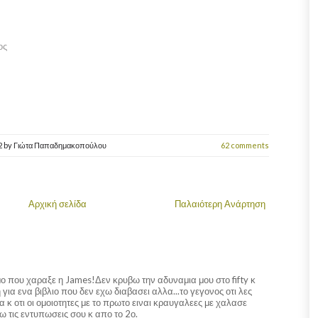
ος
2
by
Γιώτα Παπαδημακοπούλου
62 comments
Αρχική σελίδα
Παλαιότερη Ανάρτηση
ο που χαραξε η James!Δεν κρυβω την αδυναμια μου στο fifty κ
για ενα βιβλιο που δεν εχω διαβασει αλλα...το γεγονος οτι λες
α κ οτι οι ομοιοτητες με το πρωτο ειναι κραυγαλεες με χαλασε
 τις εντυπωσεις σου κ απο το 2ο.