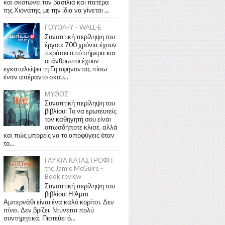
και σκοτώνει τον βασιλιά και πατέρα
της Χιονάτης, με την ίδια να γίνεται ...
ΓΟΥΟΛ-Υ - WALL-E
Συνοπτική περίληψη του
έργου: 700 χρόνια έχουν
περάσει από σήμερα και
οι άνθρωποι έχουν
εγκαταλείψει τη Γη αφήνοντας πίσω
έναν απέραντο σκου...
ΜΥΘΟΣ
Συνοπτική περίληψη του
βιβλίου: Το να ερωτευτείς
τον καθηγητή σου είναι
οπωσδήποτε κλισέ, αλλά
και πώς μπορείς να το αποφύγεις όταν
το...
ΓΛΥΚΙΑ ΚΑΤΑΣΤΡΟΦΗ
της Jamie McGuire -
Book review
Συνοπτική περίληψη του
βιβλίου: Η Άμπι
Αμπερνάθι είναι ένα καλό κορίτσι. Δεν
πίνει. Δεν βρίζει. Ντύνεται πολύ
συντηρητικά. Πιστεύει ό...