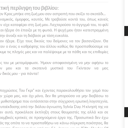
ική περίληψη του βιβλίου:
εον Κρος
μπήκε στη ζωή μου σαν αστραπή που σκίζει το σκοτάδι...
ναμικός, όμορφος, καυτός. Με τραβούσε κοντά του, όπως κανείς
ν είχε καταφέρει στη ζωή μου. Λαχταρούσα το άγγιγμά του, το φιλί
και ήξερα ότι έπαιζα με τη φωτιά. Η ψυχή μου ήταν κατεστραμμένη
 την άνοιξε και τη διάβασε με τόση ευκολία.
εον
ήξερε. Είχε τους δικούς του δαίμονες να τον βασανίζουν. Θα
ταν ο ένας ο καθρέφτης του άλλου καθώς θα προσπαθούσαμε να
υμε τις πληγές μας και να παλέψουμε με τα πάθη και τις επιθυμίες
ς του με μεταμόρφωσε. Ήμουν αποφασισμένη να μην αφήσω το
όν μου και τα σκοτεινά μυστικά του
Γκίντεον
να μας
 δικός μου - για πάντα!
ποχρώσεις Του Γκρι"
και έχοντας παρακολουθήσει τον χαμό που
ν χώρα μας, και όχι μόνο, δεν θα μπορούσα να μην διαβάσω το
α μυθιστόρημα που εντάσσεται στην σύγχρονη ερωτική λογοτεχνία,
αυτοέκδοσης από την διόλου άγνωστη,
Sylvia Day
. Η κίνησή της να
σαν αυτό, προκάλεσε έκπληξη στους θαυμαστές της αλλά και σε
υραμβικές κριτικές σε προηγούμενα έργα της. Προσωπικά δεν έχω
ειάς της οπότε το να προσπαθήσω να κάνω σύγκριση ποιότητας, θα