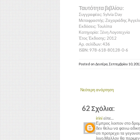
Ταυτότητα βιβλίου:
Συγγραφέας: Sylvia Day
Μεταφραστής: Ζαχαριάδης Άγγελ
Εκδόσεις: Τουλίπα
Κατηγορία: Ξένη Λογοτεχνία
Έτος Έκδοσης: 2012
Αρ. σελίδων: 436
ISBN: 978-618-80128-0-6
Posted on
Δευτέρα, Σεπτεμβρίου 10, 201
Νεότερη ανάρτηση
62 Σχόλια:
irini
είπε...
Εμπρος λοιπον στο δρομ
δεν θελω να φανω αδικη 
οτι προτρεχει τα γεγονοτ
λιγο.Μαλλον θα περιμενω