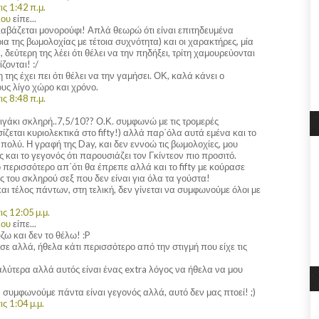
ς 1:42 π.μ.
λου
είπε...
διαβάζεται μονορούφι! Απλά θεωρώ ότι είναι επιτηδευμένα
ια της βωμολοχίας με τέτοια συχνότητα) και οι χαρακτήρες, μία
δεύτερη της λέει ότι θέλει να την πηδήξει, τρίτη χαμουρεύονται
ζονται! :/
της έχει πει ότι θέλει να την γαμήσει. ΟΚ, καλά κάνει ο
ς λίγο χώρο και χρόνο.
ς 8:48 π.μ.
λιγάκι σκληρή..7,5/10?? Ο.Κ. συμφωνώ με τις τρομερές
ασίζεται κυριολεκτικά στο fifty!) αλλά παρ΄όλα αυτά εμένα και το
 πολύ. Η γραφή της Day, και δεν εννοώ τις βωμολοχίες, μου
και το γεγονός ότι παρουσιάζει τον Γκίντεον πιο προσιτό.
ίγο περισσότερο απ΄ότι θα έπρεπε αλλά και το fifty με κούρασε
ις του σκληρού σεξ που δεν είναι για όλα τα γούστα!
και τέλος πάντων, στη τελική, δεν γίνεται να συμφωνούμε όλοι με
ς 12:05 μ.μ.
λου
είπε...
ω και δεν το θέλω! :P
εσε αλλά, ήθελα κάτι περισσότερο από την στιγμή που είχε τις
λύτερα αλλά αυτός είναι ένας extra λόγος να ήθελα να μου
να συμφωνούμε πάντα είναι γεγονός αλλά, αυτό δεν μας πτοεί! ;)
ς 1:04 μ.μ.