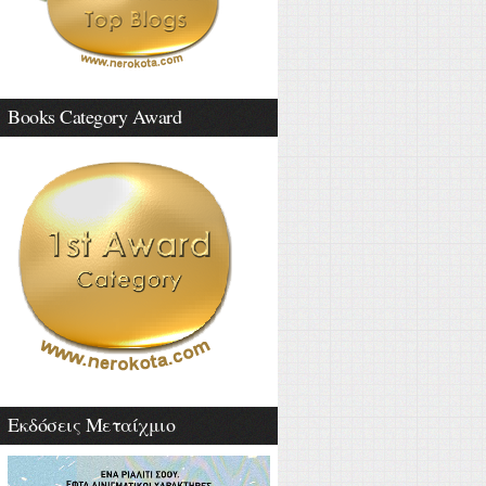
Books Category Award
Εκδόσεις Μεταίχμιο