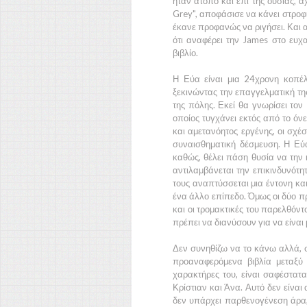
ήταν άτοπο και επί της ουσίας,
Grey",
αποφάσισε να κάνει στροφή 
έκανε προφανώς να ριγήσει. Και α
ότι αναφέρει την
James
στο ευχα
βιβλίο.
Η
Εύα
είναι μια
24χρονη
κοπέλα
ξεκινώντας την επαγγελματική της
της πόλης. Εκεί θα γνωρίσει τον
οποίος τυγχάνει εκτός από το όν
και αμετανόητος εργένης, οι σχέσ
συναισθηματική δέσμευση. Η
Εύ
καθώς, θέλει πάση θυσία να την κ
αντιλαμβάνεται την επικινδυνότη
τους αναπτύσσεται μια έντονη κα
ένα άλλο επίπεδο. Όμως οι δύο π
και οι τρομακτικές του παρελθόν
πρέπει να διανύσουν για να είναι 
Δεν συνηθίζω να το κάνω αλλά, 
προαναφερόμενα βιβλία μεταξύ 
χαρακτήρες του, είναι σαφέστατ
Κρίστιαν
και
Άνα.
Αυτό δεν είναι
δεν υπάρχει παρθενογένεση άρα,