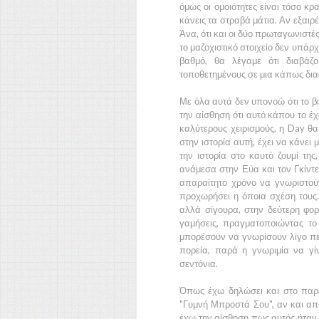
όμως οι ομοιότητες είναι τόσο κ
κάνεις τα στραβά μάτια. Αν εξαιρ
Άνα,
ότι και οι δύο πρωταγωνιστέ
το μαζοχιστικό στοιχείο δεν υπάρχ
βαθμό, θα λέγαμε ότι διαβάζο
τοποθετημένους σε μια κάπως δια
Με όλα αυτά δεν υπονοώ ότι το βι
την αίσθηση ότι αυτό κάπου το έχ
καλύτερους χειρισμούς, η
Day
θα
στην ιστορία αυτή, έχει να κάνει
την ιστορία στο καυτό ζουμί τη
ανάμεσα στην
Εύα
και τον
Γκίντ
απαραίτητο χρόνο να γνωριστού
προχωρήσει η όποια σχέση τους.
αλλά σίγουρα, στην δεύτερη φο
γαμήσεις, πραγματοποιώντας το
μπορέσουν να γνωρίσουν λίγο π
πορεία, παρά η γνωριμία να γ
σεντόνια.
Όπως έχω δηλώσει και στο παρε
"Γυμνή Μπροστά Σου",
αν και απ
έχω την αίσθηση πως αυτός ήταν ο