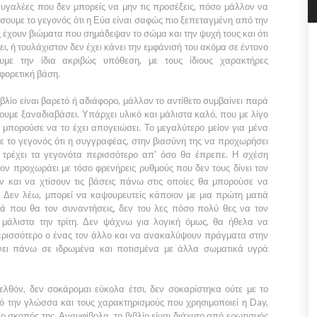
ραυγαλέες που δεν μπορείς να μην τις προσέξεις, πόσο μάλλον να
έσουμε το γεγονός ότι η
Εύα
είναι σαφώς πιο ξεπεταγμένη από την
ς έχουν βιώματα που σημάδεψαν το σώμα και την ψυχή τους και ότι
ει, ή τουλάχιστον δεν έχει κάνει την εμφάνισή του ακόμα σε έντονο
υμε την ίδια ακριβώς υπόθεση, με τους ίδιους χαρακτήρες
φορετική βάση.
βλίο είναι βαρετό ή αδιάφορο, μάλλον το αντίθετο συμβαίνει παρά
ουμε ξαναδιαβάσει. Υπάρχει υλικό και μάλιστα καλό, που με λίγο
 μπορούσε να το έχει απογειώσει. Το μεγαλύτερο μείον για μένα
 με το γεγονός ότι η συγγραφέας, στην βιασύνη της να προχωρήσει
ς, τρέχει τα γεγονότα περισσότερο απ' όσο θα έπρεπε. Η σχέση
εον
προχωράει με τόσο φρενήρεις ρυθμούς που δεν τους δίνει τον
ν και να χτίσουν τις βάσεις πάνω στις οποίες θα μπορούσε να
 Δεν λέω, μπορεί να καψουρευτείς κάποιον με μια πρώτη ματιά
ρά που θα τον συναντήσεις, δεν του λες πόσο πολύ θες να τον
 μάλιστα την τρίτη. Δεν ψάχνω για λογική όμως, θα ήθελα να
ερισσότερο ο ένας τον άλλο και να ανακαλύψουν πράγματα στην
ίνει πάνω σε ιδρωμένα και ποτισμένα με άλλα σωματικά υγρά
λθόν, δεν σοκάρομαι εύκολα έτσι, δεν σοκαρίστηκα ούτε με το
ό την γλώσσα και τους χαρακτηρισμούς που χρησιμοποιεί η
Day
,
 σκοπός της. Αναμφίβολα, το βιβλίο είναι διάχυτο από ερωτισμός