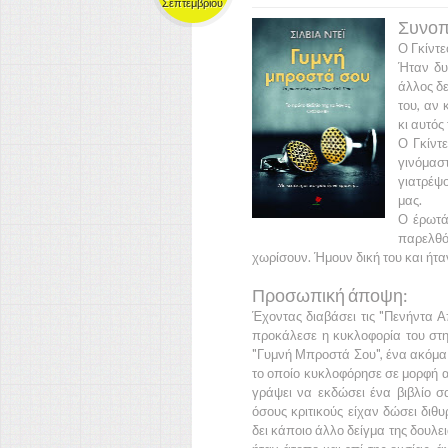
Σεπτεμβρίου
Συνοπτ
Ο
Γκίντ
Ήταν δυ
άλλος δε
του, αν 
κι αυτός
Ο
Γκίντ
γινόμασ
γιατρέψο
μας.
Ο έρωτά
παρελθ
χωρίσουν. Ήμουν δική του και ήταν
Προσωπική άποψη:
Έχοντας διαβάσει τις
"Πενήντα Α
προκάλεσε η κυκλοφορία του στη
"Γυμνή Μπροστά Σου"
, ένα ακόμ
το οποίο κυκλοφόρησε σε μορφή 
γράψει να εκδώσει ένα βιβλίο 
όσους κριτικούς είχαν δώσει διθ
δει κάποιο άλλο δείγμα της δουλ