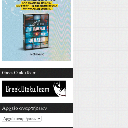
GreekOtakuTeam
Αρχείο αναρτήσεων