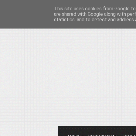
This site uses cookies from Google to 
Το μεγαλείο των Τεχ
are shared with Google along with per
statistics, and to detect and address 
Είμαστε πάντα εδώ για να μιλάμε γ