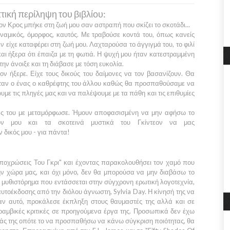
ική περίληψη του βιβλίου:
εον Κρος
μπήκε στη ζωή μου σαν αστραπή που σκίζει το σκοτάδι...
ναμικός, όμορφος, καυτός. Με τραβούσε κοντά του, όπως κανείς
ν είχε καταφέρει στη ζωή μου. Λαχταρούσα το άγγιγμά του, το φιλί
και ήξερα ότι έπαιζα με τη φωτιά. Η ψυχή μου ήταν κατεστραμμένη
 την άνοιξε και τη διάβασε με τόση ευκολία.
εον
ήξερε. Είχε τους δικούς του δαίμονες να τον βασανίζουν. Θα
ταν ο ένας ο καθρέφτης του άλλου καθώς θα προσπαθούσαμε να
υμε τις πληγές μας και να παλέψουμε με τα πάθη και τις επιθυμίες
ς του με μεταμόρφωσε. Ήμουν αποφασισμένη να μην αφήσω το
όν μου και τα σκοτεινά μυστικά του
Γκίντεον
να μας
 δικός μου - για πάντα!
ποχρώσεις Του Γκρι"
και έχοντας παρακολουθήσει τον χαμό που
ν χώρα μας, και όχι μόνο, δεν θα μπορούσα να μην διαβάσω το
α μυθιστόρημα που εντάσσεται στην σύγχρονη ερωτική λογοτεχνία,
αυτοέκδοσης από την διόλου άγνωστη,
Sylvia Day
. Η κίνησή της να
σαν αυτό, προκάλεσε έκπληξη στους θαυμαστές της αλλά και σε
υραμβικές κριτικές σε προηγούμενα έργα της. Προσωπικά δεν έχω
ειάς της οπότε το να προσπαθήσω να κάνω σύγκριση ποιότητας, θα