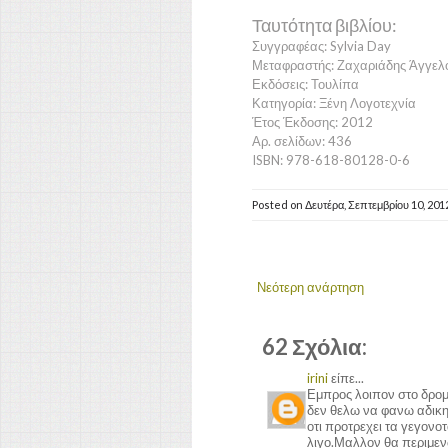
Ταυτότητα βιβλίου:
Συγγραφέας: Sylvia Day
Μεταφραστής: Ζαχαριάδης Άγγελ
Εκδόσεις: Τουλίπα
Κατηγορία: Ξένη Λογοτεχνία
Έτος Έκδοσης: 2012
Αρ. σελίδων: 436
ISBN: 978-618-80128-0-6
Posted on
Δευτέρα, Σεπτεμβρίου 10, 201
Νεότερη ανάρτηση
62 Σχόλια:
irini
είπε...
Εμπρος λοιπον στο δρομ
δεν θελω να φανω αδικη 
οτι προτρεχει τα γεγονοτ
λιγο.Μαλλον θα περιμενω