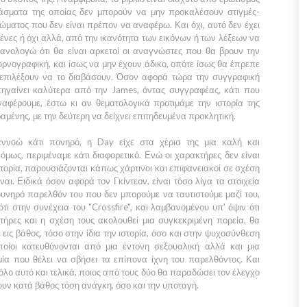
πάσματα της οποίας δεν μπορούν να μην προκαλέσουν στιγμές-
ώματος που δεν είναι πρέπον να αναφέρω. Και όχι, αυτό δεν έχει
μένες ή όχι αλλά, από την ικανότητα των εικόνων ή των λέξεων να
θανολογώ ότι θα είναι αρκετοί οι αναγνώστες που θα βρουν την
ορνογραφική, και ίσως να μην έχουν άδικο, οπότε ίσως θα έπρεπε
ν επιλέξουν να το διαβάσουν. Όσον αφορά τώρα την συγγραφική
πηγαίνει καλύτερα από την
James,
όντας συγγραφέας, κάτι που
αφέρουμε, έστω κι αν θεματολογικά προτιμάμε την ιστορία της
μένης, με την δεύτερη να δείχνει επιτηδευμένα προκλητική.
εννοώ κάτι πονηρό, η
Day
είχε στα χέρια της μια καλή και
όμως, περιμέναμε κάτι διαφορετικό. Ενώ οι χαρακτήρες δεν είναι
τορία, παρουσιάζονται κάπως χάρτινοι και επιφανειακοί σε σχέση
ναι. Ειδικά όσον αφορά τον
Γκίντεον
, είναι τόσο λίγα τα στοιχεία
υνηρό παρελθόν του που δεν μπορούμε να ταυτιστούμε μαζί του,
ότι στην συνέχεια του
"Crossfire"
, και λαμβανομένου υπ' όψιν ότι
τήρες και η σχέση τους ακολουθεί μια συγκεκριμένη πορεία, θα
εις βάθος, τόσο στην ίδια την ιστορία, όσο και στην ψυχοσύνθεση
οίοι κατευθύνονται από μια έντονη σεξουαλική αλλά και μια
μία που θέλει να σβήσει τα επίπονα ίχνη του παρελθόντος. Και
λο αυτό και τελικά, ποιος από τους δύο θα παραδώσει τον έλεγχο
χουν κατά βάθος τόση ανάγκη, όσο και την υποταγή.