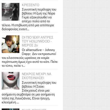
ΚΡΕΣΕΝΤΟ
Συνοπτική περίληψη του
βιβλίου: Η ζωή της Νόρα
Γκρέι εξακολουθεί να
απέχει πολύ από το
τέλειο. Η επιβίωση από μια απόπειρα
δολοφονίας εναντ...
ΟΙ ΠΙΟ SEXY ΑΝΤΡΕΣ
ΤΟΥ HOLLYWOOD -
ΜΕΡΟΣ 2ο
Οι alternative: - Johnny
Depp: Δεν εκπροσωπεί
του κλασσικούς ωραίους σε καμία
περίπτωση όμως έχει αυτό το κάτι. Πείτε
το τύπο, πείτε τ...
ΝΕΚΡΟΣ ΜΕΧΡΙ ΝΑ
ΣΚΟΤΕΙΝΙΑΣΕΙ
Συνοπτική περίληψη του
βιβλίου: Η Σούκι
Στάκχαουζ είναι μια
ασήμαντη σερβιτόρα σε μια ασήμαντη
πόλη της Λουιζιάνας. Είναι ήσυχη,
κλεισμένη ...