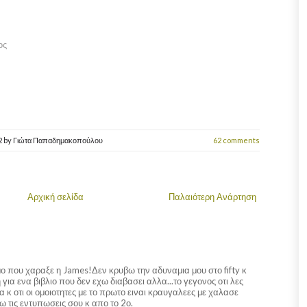
ος
2
by
Γιώτα Παπαδημακοπούλου
62 comments
Αρχική σελίδα
Παλαιότερη Ανάρτηση
ο που χαραξε η James!Δεν κρυβω την αδυναμια μου στο fifty κ
για ενα βιβλιο που δεν εχω διαβασει αλλα...το γεγονος οτι λες
α κ οτι οι ομοιοτητες με το πρωτο ειναι κραυγαλεες με χαλασε
 τις εντυπωσεις σου κ απο το 2ο.