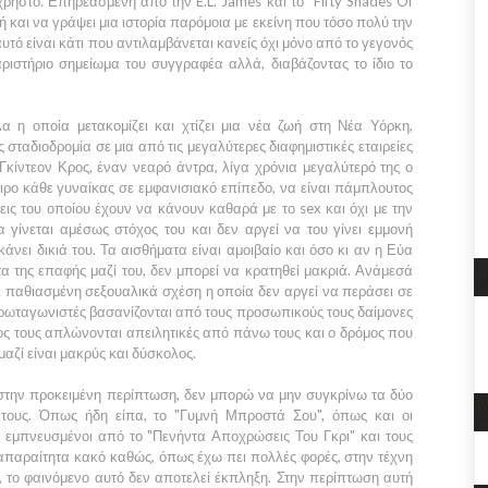
 άχρηστο. Επηρεασμένη από την
E.L. James
και το
"Fifty Shades Of
και να γράψει μια ιστορία παρόμοια με εκείνη που τόσο πολύ την
υτό είναι κάτι που αντιλαμβάνεται κανείς όχι μόνο από το γεγονός
ριστήριο σημείωμα του συγγραφέα αλλά, διαβάζοντας το ίδιο το
 η οποία μετακομίζει και χτίζει μια νέα ζωή στη
Νέα Υόρκη,
 σταδιοδρομία σε μια από τις μεγαλύτερες διαφημιστικές εταιρείες
Γκίντεον Κρος
, έναν νεαρό άντρα, λίγα χρόνια μεγαλύτερό της ο
ειρο κάθε γυναίκας σε εμφανισιακό επίπεδο, να είναι πάμπλουτος
εις του οποίου έχουν να κάνουν καθαρά με το sex και όχι με την
α
γίνεται αμέσως στόχος του και δεν αργεί να του γίνει εμμονή
άνει δικιά του. Τα αισθήματα είναι αμοιβαίο και όσο κι αν η
Εύα
τα της επαφής μαζί του, δεν μπορεί να κρατηθεί μακριά. Ανάμεσά
ι παθιασμένη σεξουαλικά σχέση η οποία δεν αργεί να περάσει σε
ρωταγωνιστές βασανίζονται από τους προσωπικούς τους δαίμονες
τος τους απλώνονται απειλητικές από πάνω τους και ο δρόμος που
μαζί είναι μακρύς και δύσκολος.
στην προκειμένη περίπτωση, δεν μπορώ να μην συγκρίνω τα δύο
τους. Όπως ήδη είπα, το
"Γυμνή Μπροστά Σου",
όπως και οι
α εμπνευσμένοι από το
"Πενήντα Αποχρώσεις Του Γκρι"
και τους
 απαραίτητα κακό καθώς, όπως έχω πει πολλές φορές, στην τέχνη
 το φαινόμενο αυτό δεν αποτελεί έκπληξη. Στην περίπτωση αυτή