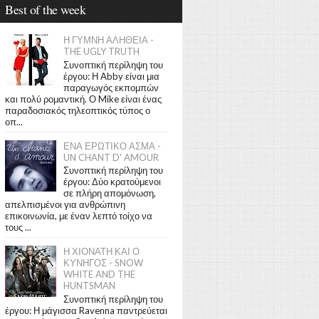
Best of the week
Η ΓΥΜΝΗ ΑΛΗΘΕΙΑ -
THE UGLY TRUTH
Συνοπτική περίληψη του
έργου: Η Abby είναι μια
παραγωγός εκπομπών
και πολύ ρομαντική. Ο Mike είναι ένας
παραδοσιακός τηλεοπτικός τύπος ο
οπ...
ΕΝΑ ΕΡΩΤΙΚΟ ΑΣΜΑ -
UN CHANT D' AMOUR
Συνοπτική περίληψη του
έργου: Δύο κρατούμενοι
σε πλήρη απομόνωση,
απελπισμένοι για ανθρώπινη
επικοινωνία, με έναν λεπτό τοίχο να
τους ...
Η ΧΙΟΝΑΤΗ ΚΑΙ Ο
ΚΥΝΗΓΟΣ - SNOW
WHITE AND THE
HUNTSMAN
Συνοπτική περίληψη του
έργου: Η μάγισσα Ravenna παντρεύεται