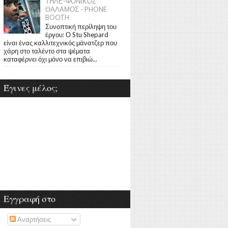
ΤΗΛΕ-ΦΟΝΙΚΟΣ
ΘΑΛΑΜΟΣ - PHONE
BOOTH
Συνοπτική περίληψη του
έργου: Ο Stu Shepard
είναι ένας καλλιτεχνικός μάνατζερ που
χάρη στο ταλέντο στα ψέματα
καταφέρνει όχι μόνο να επιβιώ...
Έγινες μέλος;
Εγγραφή στο
Αναρτήσεις