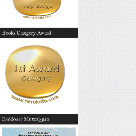
Books Category Award
Εκδόσεις Μεταίχμιο