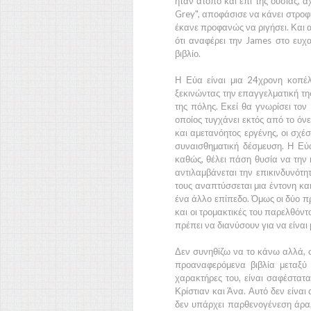
ήταν άτοπο και επί της ουσίας,
Grey",
αποφάσισε να κάνει στροφή 
έκανε προφανώς να ριγήσει. Και α
ότι αναφέρει την
James
στο ευχα
βιβλίο.
Η
Εύα
είναι μια
24χρονη
κοπέλα
ξεκινώντας την επαγγελματική της
της πόλης. Εκεί θα γνωρίσει τον
οποίος τυγχάνει εκτός από το όν
και αμετανόητος εργένης, οι σχέσ
συναισθηματική δέσμευση. Η
Εύ
καθώς, θέλει πάση θυσία να την κ
αντιλαμβάνεται την επικινδυνότη
τους αναπτύσσεται μια έντονη κα
ένα άλλο επίπεδο. Όμως οι δύο π
και οι τρομακτικές του παρελθόν
πρέπει να διανύσουν για να είναι 
Δεν συνηθίζω να το κάνω αλλά, 
προαναφερόμενα βιβλία μεταξύ 
χαρακτήρες του, είναι σαφέστατ
Κρίστιαν
και
Άνα.
Αυτό δεν είναι
δεν υπάρχει παρθενογένεση άρα,