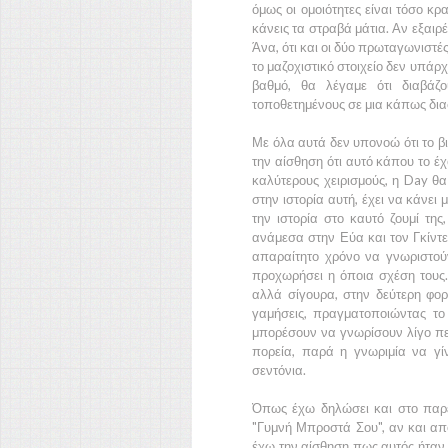
όμως οι ομοιότητες είναι τόσο κ
κάνεις τα στραβά μάτια. Αν εξαιρ
Άνα,
ότι και οι δύο πρωταγωνιστέ
το μαζοχιστικό στοιχείο δεν υπάρχ
βαθμό, θα λέγαμε ότι διαβάζο
τοποθετημένους σε μια κάπως δια
Με όλα αυτά δεν υπονοώ ότι το βι
την αίσθηση ότι αυτό κάπου το έχ
καλύτερους χειρισμούς, η
Day
θα
στην ιστορία αυτή, έχει να κάνει
την ιστορία στο καυτό ζουμί τη
ανάμεσα στην
Εύα
και τον
Γκίντ
απαραίτητο χρόνο να γνωριστού
προχωρήσει η όποια σχέση τους.
αλλά σίγουρα, στην δεύτερη φο
γαμήσεις, πραγματοποιώντας το
μπορέσουν να γνωρίσουν λίγο π
πορεία, παρά η γνωριμία να γ
σεντόνια.
Όπως έχω δηλώσει και στο παρε
"Γυμνή Μπροστά Σου",
αν και απ
έχω την αίσθηση πως αυτός ήταν ο