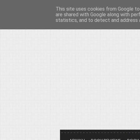
This site uses cookies from Google to 
Το μεγαλείο των Τεχ
are shared with Google along with per
statistics, and to detect and address 
Είμαστε πάντα εδώ για να μιλάμε γ