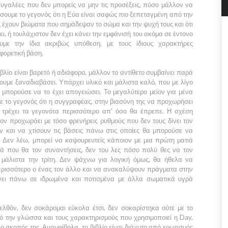
ραυγαλέες που δεν μπορείς να μην τις προσέξεις, πόσο μάλλον να
έσουμε το γεγονός ότι η
Εύα
είναι σαφώς πιο ξεπεταγμένη από την
ς έχουν βιώματα που σημάδεψαν το σώμα και την ψυχή τους και ότι
ει, ή τουλάχιστον δεν έχει κάνει την εμφάνισή του ακόμα σε έντονο
υμε την ίδια ακριβώς υπόθεση, με τους ίδιους χαρακτήρες
φορετική βάση.
βλίο είναι βαρετό ή αδιάφορο, μάλλον το αντίθετο συμβαίνει παρά
ουμε ξαναδιαβάσει. Υπάρχει υλικό και μάλιστα καλό, που με λίγο
 μπορούσε να το έχει απογειώσει. Το μεγαλύτερο μείον για μένα
 με το γεγονός ότι η συγγραφέας, στην βιασύνη της να προχωρήσει
ς, τρέχει τα γεγονότα περισσότερο απ' όσο θα έπρεπε. Η σχέση
εον
προχωράει με τόσο φρενήρεις ρυθμούς που δεν τους δίνει τον
ν και να χτίσουν τις βάσεις πάνω στις οποίες θα μπορούσε να
 Δεν λέω, μπορεί να καψουρευτείς κάποιον με μια πρώτη ματιά
ρά που θα τον συναντήσεις, δεν του λες πόσο πολύ θες να τον
 μάλιστα την τρίτη. Δεν ψάχνω για λογική όμως, θα ήθελα να
ερισσότερο ο ένας τον άλλο και να ανακαλύψουν πράγματα στην
ίνει πάνω σε ιδρωμένα και ποτισμένα με άλλα σωματικά υγρά
λθόν, δεν σοκάρομαι εύκολα έτσι, δεν σοκαρίστηκα ούτε με το
ό την γλώσσα και τους χαρακτηρισμούς που χρησιμοποιεί η
Day
,
 σκοπός της. Αναμφίβολα, το βιβλίο είναι διάχυτο από ερωτισμός