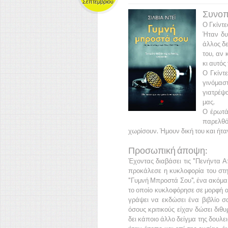
Σεπτεμβρίου
Συνοπτ
Ο
Γκίντ
Ήταν δυ
άλλος δε
του, αν 
κι αυτός
Ο
Γκίντ
γινόμασ
γιατρέψο
μας.
Ο έρωτά
παρελθ
χωρίσουν. Ήμουν δική του και ήταν
Προσωπική άποψη:
Έχοντας διαβάσει τις
"Πενήντα Α
προκάλεσε η κυκλοφορία του στη
"Γυμνή Μπροστά Σου"
, ένα ακόμ
το οποίο κυκλοφόρησε σε μορφή 
γράψει να εκδώσει ένα βιβλίο 
όσους κριτικούς είχαν δώσει διθ
δει κάποιο άλλο δείγμα της δουλ