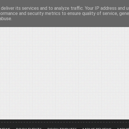
deliver its services and to analyze traffic. Your IP address and 
νών...
formance and security metrics to ensure quality of service, gen
abuse.
ια τον πολιτισμό, σε κάθε του μορφή και έκταση...