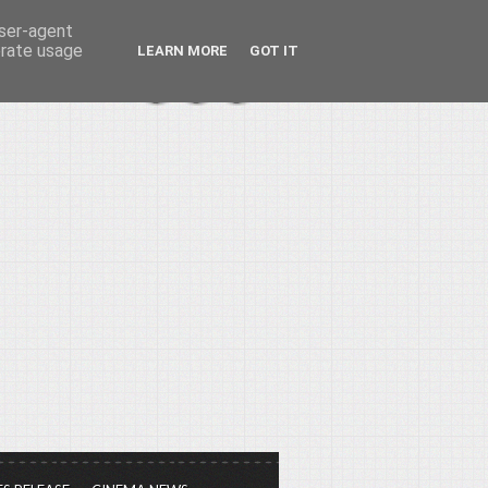
user-agent
erate usage
LEARN MORE
GOT IT