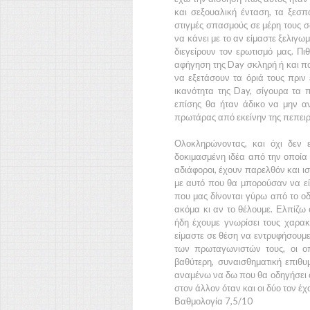
και σεξουαλική ένταση, τα ξεσ
στιγμές σπασμούς σε μέρη τους σ
να κάνει με το αν είμαστε ξελιγω
διεγείρουν τον ερωτισμό μας. Πι
αφήγηση της
Day
σκληρή ή και π
να εξετάσουν τα όριά τους πρι
ικανότητα της
Day,
σίγουρα τα 
επίσης θα ήταν άδικο να μην αν
πρωτάρας από εκείνην της πεπειρα
Ολοκληρώνοντας, και όχι δεν 
δοκιμασμένη ιδέα από την οποία 
αδιάφοροι, έχουν παρελθόν και ισ
με αυτό που θα μπορούσαν να εί
που μας δίνονται γύρω από το οδ
ακόμα κι αν το θέλουμε. Ελπίζω 
ήδη έχουμε γνωρίσει τους χαρακ
είμαστε σε θέση να εντρυφήσουμε 
των πρωταγωνιστών τους, οι οπ
βαθύτερη, συναισθηματική επιθυ
αναμένω να δω που θα οδηγήσει ό
στον άλλον όταν και οι δύο τον έ
Βαθμολογία 7,5/10