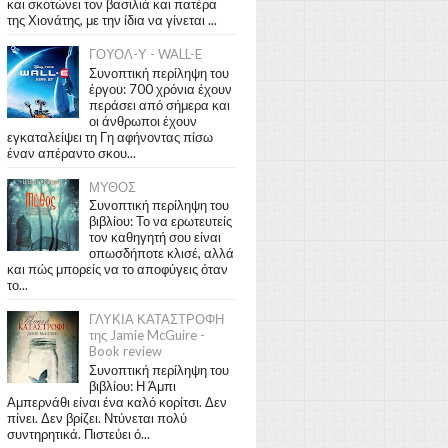
και σκοτώνει τον βασιλιά και πατέρα
της Χιονάτης, με την ίδια να γίνεται ...
ΓΟΥΟΛ-Υ - WALL-E
Συνοπτική περίληψη του
έργου: 700 χρόνια έχουν
περάσει από σήμερα και
οι άνθρωποι έχουν
εγκαταλείψει τη Γη αφήνοντας πίσω
έναν απέραντο σκου...
ΜΥΘΟΣ
Συνοπτική περίληψη του
βιβλίου: Το να ερωτευτείς
τον καθηγητή σου είναι
οπωσδήποτε κλισέ, αλλά
και πώς μπορείς να το αποφύγεις όταν
το...
ΓΛΥΚΙΑ ΚΑΤΑΣΤΡΟΦΗ
της Jamie McGuire -
Book review
Συνοπτική περίληψη του
βιβλίου: Η Άμπι
Αμπερνάθι είναι ένα καλό κορίτσι. Δεν
πίνει. Δεν βρίζει. Ντύνεται πολύ
συντηρητικά. Πιστεύει ό...