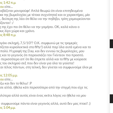
ς 1:42 π.μ.
λου
είπε...
διαβάζεται μονορούφι! Απλά θεωρώ ότι είναι επιτηδευμένα
ια της βωμολοχίας με τέτοια συχνότητα) και οι χαρακτήρες, μία
δεύτερη της λέει ότι θέλει να την πηδήξει, τρίτη χαμουρεύονται
ζονται! :/
της έχει πει ότι θέλει να την γαμήσει. ΟΚ, καλά κάνει ο
ς λίγο χώρο και χρόνο.
ς 8:48 π.μ.
λιγάκι σκληρή..7,5/10?? Ο.Κ. συμφωνώ με τις τρομερές
ασίζεται κυριολεκτικά στο fifty!) αλλά παρ΄όλα αυτά εμένα και το
 πολύ. Η γραφή της Day, και δεν εννοώ τις βωμολοχίες, μου
και το γεγονός ότι παρουσιάζει τον Γκίντεον πιο προσιτό.
ίγο περισσότερο απ΄ότι θα έπρεπε αλλά και το fifty με κούρασε
ις του σκληρού σεξ που δεν είναι για όλα τα γούστα!
και τέλος πάντων, στη τελική, δεν γίνεται να συμφωνούμε όλοι με
ς 12:05 μ.μ.
λου
είπε...
ω και δεν το θέλω! :P
εσε αλλά, ήθελα κάτι περισσότερο από την στιγμή που είχε τις
λύτερα αλλά αυτός είναι ένας extra λόγος να ήθελα να μου
να συμφωνούμε πάντα είναι γεγονός αλλά, αυτό δεν μας πτοεί! ;)
ς 1:04 μ.μ.