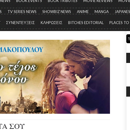
 NEWS
BOOK EVENTS
BOOK TRIBUTES
MOVIE REVIEWS
MOVIE
S
TV SERIES NEWS
SHOWBIZ NEWS
ANIME
MANGA
JAPANES
Y
ΣΥΝΕΝΤΕΥΞΕΙΣ
ΚΛΗΡΩΣΕΙΣ
BITCHES EDITORIAL
PLACES TO
ΤΑ ΣΟΥ