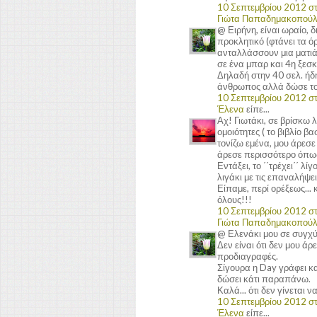
10 Σεπτεμβρίου 2012 στι
Γιώτα Παπαδημακοπού
@ Ειρήνη, είναι ωραίο, 
προκλητικό (φτάνει τα όρ
ανταλλάσσουν μια ματιά, 
σε ένα μπαρ και 4η ξεσκί
Δηλαδή στην 40 σελ. ήδη 
άνθρωπος αλλά δώσε του
10 Σεπτεμβρίου 2012 στι
Έλενα
είπε...
Αχ! Γιωτάκι, σε βρίσκω 
ομοιότητες ( το βιβλίο β
τονίζω εμένα, μου άρεσε
άρεσε περισσότερο όπως 
Εντάξει, το ΄΄τρέχει΄΄ λ
λιγάκι με τις επαναλήψε
Είπαμε, περί ορέξεως... 
όλους!!!
10 Σεπτεμβρίου 2012 στι
Γιώτα Παπαδημακοπού
@ Ελενάκι μου σε συγχύζ
Δεν είναι ότι δεν μου άρ
προδιαγραφές.
Σίγουρα η Day γράφει κα
δώσει κάτι παραπάνω.
Καλά... ότι δεν γίνεται 
10 Σεπτεμβρίου 2012 στι
Έλενα
είπε...