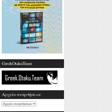
GreekOtakuTeam
Αρχείο αναρτήσεων