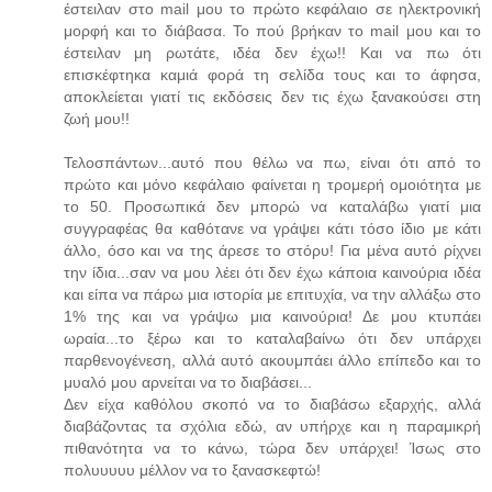
έστειλαν στο mail μου το πρώτο κεφάλαιο σε ηλεκτρονική
μορφή και το διάβασα. Το πού βρήκαν το mail μου και το
έστειλαν μη ρωτάτε, ιδέα δεν έχω!! Και να πω ότι
επισκέφτηκα καμιά φορά τη σελίδα τους και το άφησα,
αποκλείεται γιατί τις εκδόσεις δεν τις έχω ξανακούσει στη
ζωή μου!!
Τελοσπάντων...αυτό που θέλω να πω, είναι ότι από το
πρώτο και μόνο κεφάλαιο φαίνεται η τρομερή ομοιότητα με
το 50. Προσωπικά δεν μπορώ να καταλάβω γιατί μια
συγγραφέας θα καθότανε να γράψει κάτι τόσο ίδιο με κάτι
άλλο, όσο και να της άρεσε το στόρυ! Για μένα αυτό ρίχνει
την ίδια...σαν να μου λέει ότι δεν έχω κάποια καινούρια ιδέα
και είπα να πάρω μια ιστορία με επιτυχία, να την αλλάξω στο
1% της και να γράψω μια καινούρια! Δε μου κτυπάει
ωραία...το ξέρω και το καταλαβαίνω ότι δεν υπάρχει
παρθενογένεση, αλλά αυτό ακουμπάει άλλο επίπεδο και το
μυαλό μου αρνείται να το διαβάσει...
Δεν είχα καθόλου σκοπό να το διαβάσω εξαρχής, αλλά
διαβάζοντας τα σχόλια εδώ, αν υπήρχε και η παραμικρή
πιθανότητα να το κάνω, τώρα δεν υπάρχει! Ίσως στο
πολυυυυυ μέλλον να το ξανασκεφτώ!