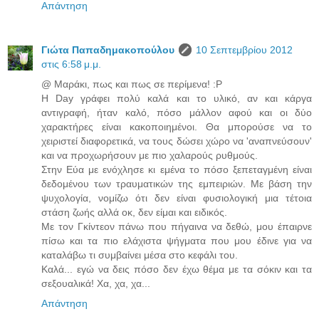
Απάντηση
Γιώτα Παπαδημακοπούλου
10 Σεπτεμβρίου 2012
στις 6:58 μ.μ.
@ Μαράκι, πως και πως σε περίμενα! :P
Η Day γράφει πολύ καλά και το υλικό, αν και κάργα
αντιγραφή, ήταν καλό, πόσο μάλλον αφού και οι δύο
χαρακτήρες είναι κακοποιημένοι. Θα μπορούσε να το
χειριστεί διαφορετικά, να τους δώσει χώρο να 'αναπνεύσουν'
και να προχωρήσουν με πιο χαλαρούς ρυθμούς.
Στην Εύα με ενόχλησε κι εμένα το πόσο ξεπεταγμένη είναι
δεδομένου των τραυματικών της εμπειριών. Με βάση την
ψυχολογία, νομίζω ότι δεν είναι φυσιολογική μια τέτοια
στάση ζωής αλλά οκ, δεν είμαι και ειδικός.
Με τον Γκίντεον πάνω που πήγαινα να δεθώ, μου έπαιρνε
πίσω και τα πιο ελάχιστα ψήγματα που μου έδινε για να
καταλάβω τι συμβαίνει μέσα στο κεφάλι του.
Καλά... εγώ να δεις πόσο δεν έχω θέμα με τα σόκιν και τα
σεξουαλικά! Χα, χα, χα...
Απάντηση