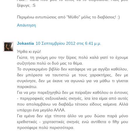
ξέφυγε; :S
Περιμένω εντυπώσεις από "Μύθο" μόλις το διαβάσεις! :)
Απάντηση
Jokastia
10 Σεπτεμβρίου 2012 στις 6:41 μ.μ.
Ήρθα κι εγώ!
Γιώτα, τη γνώμη μου την ξέρεις πολύ καλά γιατί το έχουμε
συζητήσει πολύ οι δυό μας το θέμα.
Το συγκεκριμένο βιβλίο δεν κατάφερε να με αγγίξει καθόλου,
δεν μπόρεσα να ταυτιστώ με τους χαρακτήρες, δεν με
συγκίνησε, δεν με έκανε να αγωνιώ για να μάθω τι γίνεται
παρακάτω.
Για να μην παρεξηγηθώ δεν με πείραξαν καθόλου οι έντονες
- περιγραφικές σεξουαλικές σκηνές, ίσα ίσα είμαι από αυτές
που απολαμβάνω να διαβάζω τέτοιου είδους κείμενα. Αλλά
υπάρχει ένα μεγάλο ΑΛΛΑ.
Για εμένα δεν είχε τίποτα άλλο να μου δώσει παρά μόνο
ερεθιστικές - χορταστικές σκηνές ενώ αντίθετα ο fifty μου
προσέφερε πολύ περισσότερα.