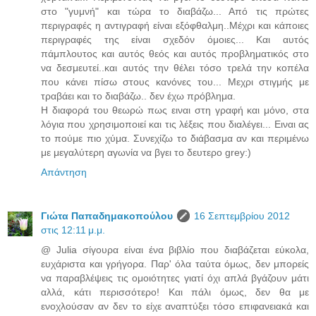
στο "γυμνή" και τώρα το διαβάζω... Από τις πρώτες
περιγραφές η αντιγραφή είναι εξόφθαλμη..Μέχρι και κάποιες
περιγραφές της είναι σχεδόν όμοιες... Και αυτός
πάμπλουτος και αυτός θεός και αυτός προβληματικός στο
να δεσμευτεί..και αυτός την θέλει τόσο τρελά την κοπέλα
που κάνει πίσω στους κανόνες του... Μεχρι στιγμής με
τραβάει και το διαβάζω.. δεν έχω πρόβλημα.
Η διαφορά του θεωρώ πως ειναι στη γραφή και μόνο, στα
λόγια που χρησιμοποιεί και τις λέξεις που διαλέγει... Ειναι ας
το πούμε πιο χύμα. Συνεχίζω το διάβασμα αν και περιμένω
με μεγαλύτερη αγωνία να βγει το δευτερο grey:)
Απάντηση
Γιώτα Παπαδημακοπούλου
16 Σεπτεμβρίου 2012
στις 12:11 μ.μ.
@ Julia σίγουρα είναι ένα βιβλίο που διαβάζεται εύκολα,
ευχάριστα και γρήγορα. Παρ' όλα ταύτα όμως, δεν μπορείς
να παραβλέψεις τις ομοιότητες γιατί όχι απλά βγάζουν μάτι
αλλά, κάτι περισσότερο! Και πάλι όμως, δεν θα με
ενοχλούσαν αν δεν το είχε αναπτύξει τόσο επιφανειακά και