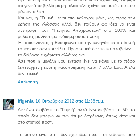
ότι γενικά τα βιβλία με μη τέλειο τέλος είναι και αυτά που σου
μένουν τελικά.
Και ναι, η "Γυμνή" είναι πιο καλογραμμένη, ως προς την
χρήση της γλώσσας αλλά, δεν παύουν ως ιδέα να είναι
αντιγραφή των "Πενήντα Αποχρώσεων" στο 100% και
μάλιστα, με λιγότερο ενδιαφέρουσα πλοκή.
Ή τσακώνονται, η Εύα φεύγει και την κυνηγάει από πίσω ή
το κάνουν σαν κουνέλια. Προσωπικά δεν το καταλαβαίνω...
το διάβασα ευχάριστα αλλά ως εκεί.
Άσε που η μεγάλη μου ένταση έχει να κάνει με το πόσο
ξεπεταγμένη είναι η κακοποιημένη κατά τ' άλλα Εύα. Απλά
δεν στέκει!
Απάντηση
Ifigenia
10 Οκτωβρίου 2012 στις 11:38 π.μ.
Δεν έχω διαβάσει το "Γυμνή" αλλά έχω διαβάσει το 50, το
οποίο δεν μπορώ να πω ότι με ξετρέλανε, όπως είπα και
στο σχετικό ποστ.
Το αστείο είναι ότι - δεν έχω ιδέα πώς - οι εκδόσεις μου