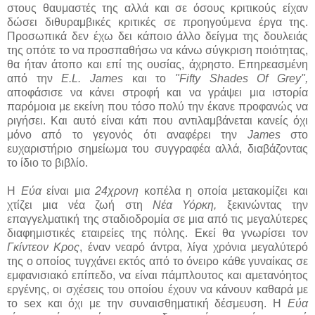
στους θαυμαστές της αλλά και σε όσους κριτικούς είχαν
δώσει διθυραμβικές κριτικές σε προηγούμενα έργα της.
Προσωπικά δεν έχω δει κάποιο άλλο δείγμα της δουλειάς
της οπότε το να προσπαθήσω να κάνω σύγκριση ποιότητας,
θα ήταν άτοπο και επί της ουσίας, άχρηστο. Επηρεασμένη
από την
E.L. James
και το
"Fifty Shades Of Grey",
αποφάσισε να κάνει στροφή και να γράψει μια ιστορία
παρόμοια με εκείνη που τόσο πολύ την έκανε προφανώς να
ριγήσει. Και αυτό είναι κάτι που αντιλαμβάνεται κανείς όχι
μόνο από το γεγονός ότι αναφέρει την
James
στο
ευχαριστήριο σημείωμα του συγγραφέα αλλά, διαβάζοντας
το ίδιο το βιβλίο.
Η
Εύα
είναι μια
24χρονη
κοπέλα η οποία μετακομίζει και
χτίζει μια νέα ζωή στη
Νέα Υόρκη,
ξεκινώντας την
επαγγελματική της σταδιοδρομία σε μια από τις μεγαλύτερες
διαφημιστικές εταιρείες της πόλης. Εκεί θα γνωρίσει τον
Γκίντεον Κρος
, έναν νεαρό άντρα, λίγα χρόνια μεγαλύτερό
της ο οποίος τυγχάνει εκτός από το όνειρο κάθε γυναίκας σε
εμφανισιακό επίπεδο, να είναι πάμπλουτος και αμετανόητος
εργένης, οι σχέσεις του οποίου έχουν να κάνουν καθαρά με
το sex και όχι με την συναισθηματική δέσμευση. Η
Εύα