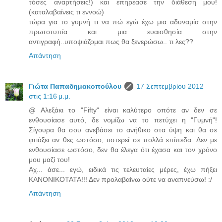
τόσες αναρτήσεις!) και επηρέασε την διάθεση μου!
(καταλαβαίνεις τι εννοώ)
τώρα για το γυμνή τι να πώ εγώ έχω μια αδυναμία στην
πρωτοτυπία και μια ευαισθησία στην
αντιγραφή..υποψιάζομαι πως θα ξενερώσω.. τι λες??
Απάντηση
Γιώτα Παπαδημακοπούλου
17 Σεπτεμβρίου 2012
στις 1:16 μ.μ.
@ Αλεξάκι το "Fifty" είναι καλύτερο οπότε αν δεν σε
ενθουσίασε αυτό, δε νομίζω να το πετύχει η "Γυμνή"!
Σίγουρα θα σου ανεβάσει το ανήθικο στα ύψη και θα σε
φτιάξει αν θες ωστόσο, υστερεί σε πολλά επίπεδα. Δεν με
ενθουσίασε ωστόσο, δεν θα έλεγα ότι έχασα και τον χρόνο
μου μαζί του!
Αχ... άσε... εγώ, ειδικά τις τελευταίες μέρες, έχω πήξει
ΚΑΝΟΝΙΚΟΤΑΤΑ!!! Δεν προλαβαίνω ούτε να αναπνεύσω! :/
Απάντηση