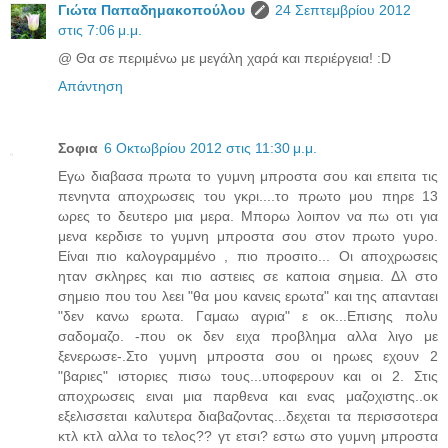
Γιώτα Παπαδημακοπούλου
24 Σεπτεμβρίου 2012
στις 7:06 μ.μ.
@ Θα σε περιμένω με μεγάλη χαρά και περιέργεια! :D
Απάντηση
Σοφια
6 Οκτωβρίου 2012 στις 11:30 μ.μ.
Εγω διαβασα πρωτα το γυμνη μπροστα σου και επειτα τις
πενηντα αποχρωσεις του γκρι....το πρωτο μου πηρε 13
ωρες το δευτερο μια μερα. Μπορω λοιπον να πω οτι για
μενα κερδισε το γυμνη μπροστα σου στον πρωτο γυρο.
Είναι πιο καλογραμμένο , πιο προσιτο... Οι αποχρωσεις
ηταν σκληρες και πιο αστειες σε καποια σημεια. Δλ στο
σημειο που του λεει "θα μου κανεις ερωτα" και της απανταει
"δεν κανω ερωτα. Γαμαω αγρια" ε οκ...Επισης πολυ
σαδομαζο. -που οκ δεν ειχα προβλημα αλλα λιγο με
ξενερωσε-.Στο γυμνη μπροστα σου οι ηρωες εχουν 2
"βαριες" ιστοριες πισω τους...υποφερουν και οι 2. Στις
αποχρωσεις ειναι μια παρθενα και ενας μαζοχιστης..οκ
εξελισσεται καλυτερα διαβαζοντας...δεχεται τα περισσοτερα
κτλ κτλ αλλα το τελος?? γτ ετσι? εστω στο γυμνη μπροστα