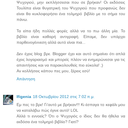
Ψυχογιού, μην εκπλήσσεσαι που σε βρήκαν! Οι εκδόσεις
Τουλίπα είναι θυγατρική του Ψυχογιού που προφανώς δεν
είναι θα κυκλοφορήσει ένα τολμηρό βιβλίο με το σήμα του
πάνω.
Τα είπα ήδη πολλές φορές αλλά να το πω άλλη μία. Το
βιβλίο είναι καθαρή αντιγραφή. Είπαμε, δεν υπάρχει
παρθενογέννεση αλλά αυτό είναι πια...
Δεν έχεις blog βρε. Blogger έχει και αυτό σημαίνει ότι απλά
έχεις λογαριασμό και μπορείς πλέον να ενημερώνεσαι για τις
απαντήσεις και να παρακολουθείς πιο εύκολα! ;)
Αν κολλήσεις κάπου πες μου, ξέρεις εσύ!
Απάντηση
Ifigenia
18 Οκτωβρίου 2012 στις 7:02 π.μ.
Εμ πες το βρε! Γι'αυτό με βρήκαν!!! Κι έσπαγα το κεφάλι μου
να καταλάβω πώς έγινε αυτό! LOL
Αλλά τι εννοείς? Ότι ο Ψυχογιός ο ίδιος δεν θα ήθελα να
εκδόσει ένα τολμηρό βιβλίο? Γιατί?