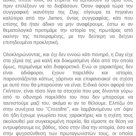
πριν επιλέξουν να το διαβάσουν. Όσον αφορά τώρα την
συγγραφική ικανότητα της
Day,
σίγουρα τα πηγαίνει
καλύτερα από την
James,
όντας συγγραφέας, κάτι που
επίσης θα ήταν άδικο να μην αναφέρουμε, έστω κι αν
θεματολογικά προτιμάμε την ιστορία της πρωτάρας από
εκείνην της πεπειραμένης, με την δεύτερη να δείχνει
επιτηδευμένα προκλητική.
Ολοκληρώνοντας, και όχι δεν εννοώ κάτι πονηρό, η
Day
είχε
στα χέρια της μια καλή και δοκιμασμένη ιδέα από την οποία
όμως, περιμέναμε κάτι διαφορετικό. Ενώ οι χαρακτήρες δεν
είναι αδιάφοροι, έχουν παρελθόν και ιστορία,
παρουσιάζονται κάπως χάρτινοι και επιφανειακοί σε σχέση
με αυτό που θα μπορούσαν να είναι. Ειδικά όσον αφορά τον
Γκίντεον
, είναι τόσο λίγα τα στοιχεία που μας δίνονται γύρω
από το οδυνηρό παρελθόν του που δεν μπορούμε να
ταυτιστούμε μαζί του, ακόμα κι αν το θέλουμε. Ελπίζω ότι
στην συνέχεια του
"Crossfire"
, και λαμβανομένου υπ' όψιν
ότι ήδη έχουμε γνωρίσει τους χαρακτήρες και η σχέση τους
ακολουθεί μια συγκεκριμένη πορεία, θα είμαστε σε θέση να
εντρυφήσουμε εις βάθος, τόσο στην ίδια την ιστορία, όσο και
στην ψυχοσύνθεση των πρωταγωνιστών τους, οι οποίοι