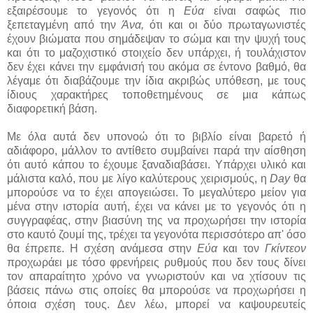
εξαιρέσουμε το γεγονός ότι η
Εύα
είναι σαφώς πιο
ξεπεταγμένη από την
Άνα,
ότι και οι δύο πρωταγωνιστές
έχουν βιώματα που σημάδεψαν το σώμα και την ψυχή τους
και ότι το μαζοχιστικό στοιχείο δεν υπάρχει, ή τουλάχιστον
δεν έχει κάνει την εμφάνισή του ακόμα σε έντονο βαθμό, θα
λέγαμε ότι διαβάζουμε την ίδια ακριβώς υπόθεση, με τους
ίδιους χαρακτήρες τοποθετημένους σε μια κάπως
διαφορετική βάση.
Με όλα αυτά δεν υπονοώ ότι το βιβλίο είναι βαρετό ή
αδιάφορο, μάλλον το αντίθετο συμβαίνει παρά την αίσθηση
ότι αυτό κάπου το έχουμε ξαναδιαβάσει. Υπάρχει υλικό και
μάλιστα καλό, που με λίγο καλύτερους χειρισμούς, η
Day
θα
μπορούσε να το έχει απογειώσει. Το μεγαλύτερο μείον για
μένα στην ιστορία αυτή, έχει να κάνει με το γεγονός ότι η
συγγραφέας, στην βιασύνη της να προχωρήσει την ιστορία
στο καυτό ζουμί της, τρέχει τα γεγονότα περισσότερο απ' όσο
θα έπρεπε. Η σχέση ανάμεσα στην
Εύα
και τον
Γκίντεον
προχωράει με τόσο φρενήρεις ρυθμούς που δεν τους δίνει
τον απαραίτητο χρόνο να γνωριστούν και να χτίσουν τις
βάσεις πάνω στις οποίες θα μπορούσε να προχωρήσει η
όποια σχέση τους. Δεν λέω, μπορεί να καψουρευτείς