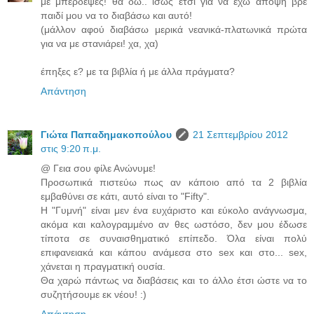
με μπέρδεψες! θα δω.. ίσως έτσι για να έχω άποψη βρε
παιδί μου να το διαβάσω και αυτό!
(μάλλον αφού διαβάσω μερικά νεανικά-πλατωνικά πρώτα
για να με στανιάρει! χα, χα)
έπηξες ε? με τα βιβλία ή με άλλα πράγματα?
Απάντηση
Γιώτα Παπαδημακοπούλου
21 Σεπτεμβρίου 2012
στις 9:20 π.μ.
@ Γεια σου φίλε Ανώνυμε!
Προσωπικά πιστεύω πως αν κάποιο από τα 2 βιβλία
εμβαθύνει σε κάτι, αυτό είναι το "Fifty".
Η "Γυμνή" είναι μεν ένα ευχάριστο και εύκολο ανάγνωσμα,
ακόμα και καλογραμμένο αν θες ωστόσο, δεν μου έδωσε
τίποτα σε συναισθηματικό επίπεδο. Όλα είναι πολύ
επιφανειακά και κάπου ανάμεσα στο sex και στο... sex,
χάνεται η πραγματική ουσία.
Θα χαρώ πάντως να διαβάσεις και το άλλο έτσι ώστε να το
συζητήσουμε εκ νέου! :)
Απάντηση