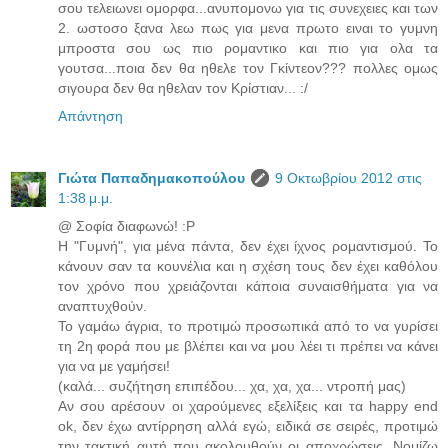
σου τελειωνει ομορφα...ανυπομονω για τις συνεχειες και των
2. ωστοσο ξανα λεω πως για μενα πρωτο ειναι το γυμνη
μπροστα σου ως πιο ρομαντικο και πιο για ολα τα
γουτσα...ποια δεν θα ηθελε τον Γκίντεον??? πολλες ομως
σιγουρα δεν θα ηθελαν τον Κρίστιαν... :/
Απάντηση
Γιώτα Παπαδημακοπούλου
9 Οκτωβρίου 2012 στις
1:38 μ.μ.
@ Σοφία διαφωνώ! :P
H "Γυμνή", για μένα πάντα, δεν έχει ίχνος ρομαντισμού. Το
κάνουν σαν τα κουνέλια και η σχέση τους δεν έχει καθόλου
τον χρόνο που χρειάζονται κάποια συναισθήματα για να
αναπτυχθούν.
Το γαμάω άγρια, το προτιμώ προσωπικά από το να γυρίσει
τη 2η φορά που με βλέπει και να μου λέει τι πρέπει να κάνει
για να με γαμήσει!
(καλά... συζήτηση επιπέδου... χα, χα, χα... ντροπή μας)
Αν σου αρέσουν οι χαρούμενες εξελίξεις και τα happy end
ok, δεν έχω αντίρρηση αλλά εγώ, ειδικά σε σειρές, προτιμώ
την τακτική αυτή που ακολουθούν οι αποχρώσεις. Νομίζω