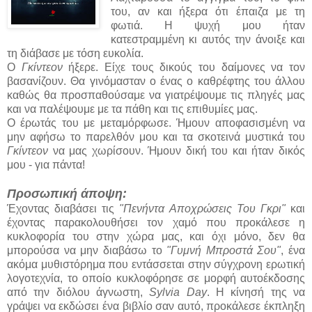
του, αν και ήξερα ότι έπαιζα με τη
φωτιά. Η ψυχή μου ήταν
κατεστραμμένη κι αυτός την άνοιξε και
τη διάβασε με τόση ευκολία.
Ο
Γκίντεον
ήξερε. Είχε τους δικούς του δαίμονες να τον
βασανίζουν. Θα γινόμασταν ο ένας ο καθρέφτης του άλλου
καθώς θα προσπαθούσαμε να γιατρέψουμε τις πληγές μας
και να παλέψουμε με τα πάθη και τις επιθυμίες μας.
Ο έρωτάς του με μεταμόρφωσε. Ήμουν αποφασισμένη να
μην αφήσω το παρελθόν μου και τα σκοτεινά μυστικά του
Γκίντεον
να μας χωρίσουν. Ήμουν δική του και ήταν δικός
μου - για πάντα!
Προσωπική άποψη:
Έχοντας διαβάσει τις
"Πενήντα Αποχρώσεις Του Γκρι"
και
έχοντας παρακολουθήσει τον χαμό που προκάλεσε η
κυκλοφορία του στην χώρα μας, και όχι μόνο, δεν θα
μπορούσα να μην διαβάσω το
"Γυμνή Μπροστά Σου"
, ένα
ακόμα μυθιστόρημα που εντάσσεται στην σύγχρονη ερωτική
λογοτεχνία, το οποίο κυκλοφόρησε σε μορφή αυτοέκδοσης
από την διόλου άγνωστη,
Sylvia Day
. Η κίνησή της να
γράψει να εκδώσει ένα βιβλίο σαν αυτό, προκάλεσε έκπληξη