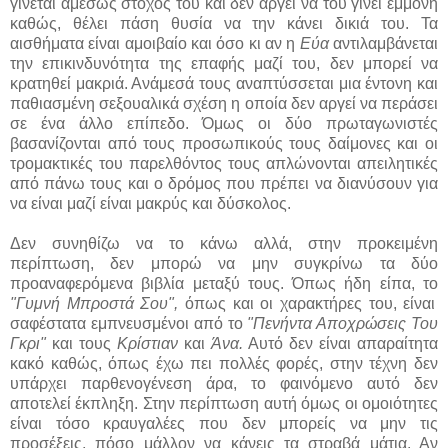
γίνεται αμέσως στόχος του και δεν αργεί να του γίνει εμμονή
καθώς, θέλει πάση θυσία να την κάνει δικιά του. Τα
αισθήματα είναι αμοιβαίο και όσο κι αν η
Εύα
αντιλαμβάνεται
την επικινδυνότητα της επαφής μαζί του, δεν μπορεί να
κρατηθεί μακριά. Ανάμεσά τους αναπτύσσεται μια έντονη και
παθιασμένη σεξουαλικά σχέση η οποία δεν αργεί να περάσει
σε ένα άλλο επίπεδο. Όμως οι δύο πρωταγωνιστές
βασανίζονται από τους προσωπικούς τους δαίμονες και οι
τρομακτικές του παρελθόντος τους απλώνονται απειλητικές
από πάνω τους και ο δρόμος που πρέπει να διανύσουν για
να είναι μαζί είναι μακρύς και δύσκολος.
Δεν συνηθίζω να το κάνω αλλά, στην προκειμένη
περίπτωση, δεν μπορώ να μην συγκρίνω τα δύο
προαναφερόμενα βιβλία μεταξύ τους. Όπως ήδη είπα, το
"Γυμνή Μπροστά Σου",
όπως και οι χαρακτήρες του, είναι
σαφέστατα εμπνευσμένοι από το
"Πενήντα Αποχρώσεις Του
Γκρι"
και τους
Κρίστιαν
και
Άνα.
Αυτό δεν είναι απαραίτητα
κακό καθώς, όπως έχω πει πολλές φορές, στην τέχνη δεν
υπάρχει παρθενογένεση άρα, το φαινόμενο αυτό δεν
αποτελεί έκπληξη. Στην περίπτωση αυτή όμως οι ομοιότητες
είναι τόσο κραυγαλέες που δεν μπορείς να μην τις
προσέξεις, πόσο μάλλον να κάνεις τα στραβά μάτια. Αν