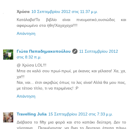
Χρύσα
10 Σεπτεμβρίου 2012 στις 11:37 μ.μ.
Κατάλαβα!Το βιβλίο είναι πνευματικό,ουσιώδες και
αφιερωμένο στα ήθη!Χαχαχαχα!!!!
Απάντηση
Γιώτα Παπαδημακοπούλου
11 Σεπτεμβρίου 2012
στις 8:32 π.μ.
@ Χρύσα LOL!!!
Μπα σε καλό σου πρωί-πρωί, με έκανες και γέλασα! Χα, χα,
χα!!!
Ναι, ναι... έτσι ακριβώς όπως το λες είναι! Αλλά θα μου πεις,
με τέτοιο τίτλο, τι να περιμένεις! :P
Απάντηση
Travelling Julia
15 Σεπτεμβρίου 2012 στις 7:33 μ.μ.
Διάβασα το fifty μια φορά και στο καπάκι δεύτερη. Δεν το
χόρταινα... Περιμένοντας να βγει το δευτερο έπεσα πάνω