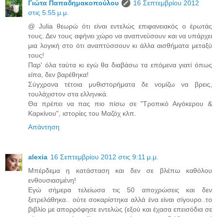
Γιώτα Παπαδημακοπούλου
16 Σεπτεμβρίου 2012
στις 5:55 μ.μ.
@ Julia θεωρώ ότι είναι εντελώς επιφανειακός ο έρωτάς
τους. Δεν τους αφήνει χώρο να αναπνεύσουν και να υπάρχει
μια λογική στο ότι αναπτύσσουν κι άλλα αισθήματα μεταξύ
τους!
Παρ' όλα ταύτα κι εγώ θα διαβάσω τα επόμενα γιατί όπως
είπα, δεν βαρέθηκα!
Σύγχρονα τέτοια μυθιστορήματα δε νομίζω να βρεις,
τουλάχιστον στα ελληνικά.
Θα πρέπει να πας πιο πίσω σε "Τροπικό Αιγόκερου &
Καρκίνου", ιστορίες του Μαζόχ κλπ.
Απάντηση
alexia
16 Σεπτεμβρίου 2012 στις 9:11 μ.μ.
Μπέρδεμα η κατάσταση και δεν σε βλέπω καθόλου
ενθουσιασμένη!
Εγώ σήμερα τελείωσα τις 50 αποχρώσεις και δεν
ξετρελάθηκα.. ούτε σοκαρίστηκα αλλά ένα είναι σίγουρο..το
βιβλίο με απορρόφησε εντελώς (εξού και έχασα επεισόδια σε