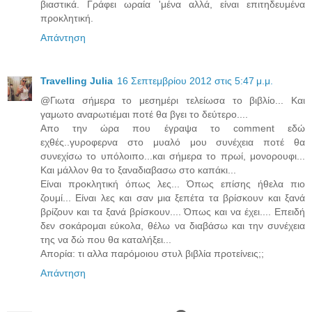
βιαστικά. Γράφει ωραία 'μένα αλλά, είναι επιτηδευμένα
προκλητική.
Απάντηση
Travelling Julia
16 Σεπτεμβρίου 2012 στις 5:47 μ.μ.
@Γιωτα σήμερα το μεσημέρι τελείωσα το βιβλίο... Και
γαμωτο αναρωτιέμαι ποτέ θα βγει το δεύτερο....
Απο την ώρα που έγραψα το comment εδώ
εχθές..γυροφερνα στο μυαλό μου συνέχεια ποτέ θα
συνεχίσω το υπόλοιπο...και σήμερα το πρωί, μονορουφι...
Και μάλλον θα το ξαναδιαβασω στο καπάκι...
Είναι προκλητική όπως λες... Όπως επίσης ήθελα πιο
ζουμί... Είναι λες και σαν μια ξεπέτα τα βρίσκουν και ξανά
βρίζουν και τα ξανά βρίσκουν.... Όπως και να έχει.... Επειδή
δεν σοκάρομαι εύκολα, θέλω να διαβάσω και την συνέχεια
της να δώ που θα καταλήξει...
Απορία: τι αλλα παρόμοιου στυλ βιβλία προτείνεις;;
Απάντηση