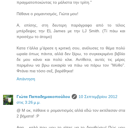
πραγματοποιώντας το μάλιστα την τρίτη."
Πέθανε ο ρομαντισμός, Γιώτα μου!
A, επίσης, στη δευτερη παράγραφο από το τέλος
μπέρδεψες την EL James με την LJ Smith. (Τί πάω και
προσέχω το άτομο)
Κατα τ'άλλα μ'άρεσε η κριτική σου, ανέλυσες το θέμα πολύ
ωραία όπως πάντα, αλλά δεν ξέρω, το συγκεκριμένο βιβλίο
δε μου κάνει και πολύ κλικ. Αντίθετα, αυτές τις μέρες
περιμένω να βρω ευκαιρία να πάω να πάρω τον "Μύθο".
Φτάνει πια τόσο σεξ, βαρέθηκα!
Απάντηση
Γιώτα Παπαδημακοπούλου
10 Σεπτεμβρίου 2012
στις 3:26 μ.μ.
@ Μ οκ, πέθανε ο ρομαντισμός αλλά εδώ τον εκτέλεσαν στα
2 βήματα! :P
Ααα... καλά που μου το είπες να το διορθώσω! Πώς μου