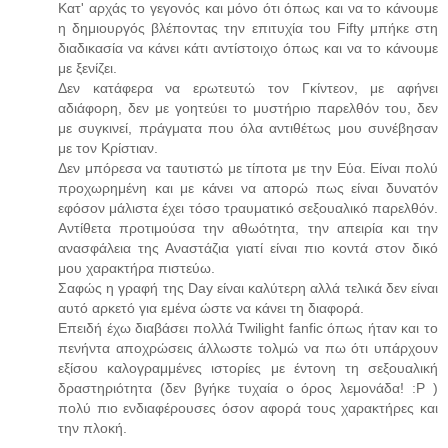
Κατ' αρχάς το γεγονός και μόνο ότι όπως και να το κάνουμε
η δημιουργός βλέποντας την επιτυχία του Fifty μπήκε στη
διαδικασία να κάνει κάτι αντίστοιχο όπως και να το κάνουμε
με ξενίζει.
Δεν κατάφερα να ερωτευτώ τον Γκίντεον, με αφήνει
αδιάφορη, δεν με γοητεύει το μυστήριο παρελθόν του, δεν
με συγκινεί, πράγματα που όλα αντιθέτως μου συνέβησαν
με τον Κρίστιαν.
Δεν μπόρεσα να ταυτιστώ με τίποτα με την Εύα. Είναι πολύ
προχωρημένη και με κάνει να απορώ πως είναι δυνατόν
εφόσον μάλιστα έχει τόσο τραυματικό σεξουαλικό παρελθόν.
Αντίθετα προτιμούσα την αθωότητα, την απειρία και την
ανασφάλεια της Αναστάζια γιατί είναι πιο κοντά στον δικό
μου χαρακτήρα πιστεύω.
Σαφώς η γραφή της Day είναι καλύτερη αλλά τελικά δεν είναι
αυτό αρκετό για εμένα ώστε να κάνει τη διαφορά.
Επειδή έχω διαβάσει πολλά Twilight fanfic όπως ήταν και το
πενήντα αποχρώσεις άλλωστε τολμώ να πω ότι υπάρχουν
εξίσου καλογραμμένες ιστορίες με έντονη τη σεξουαλική
δραστηριότητα (δεν βγήκε τυχαία ο όρος λεμονάδα! :P )
πολύ πιο ενδιαφέρουσες όσον αφορά τους χαρακτήρες και
την πλοκή.