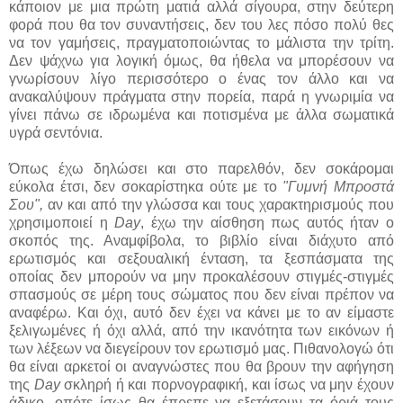
κάποιον με μια πρώτη ματιά αλλά σίγουρα, στην δεύτερη
φορά που θα τον συναντήσεις, δεν του λες πόσο πολύ θες
να τον γαμήσεις, πραγματοποιώντας το μάλιστα την τρίτη.
Δεν ψάχνω για λογική όμως, θα ήθελα να μπορέσουν να
γνωρίσουν λίγο περισσότερο ο ένας τον άλλο και να
ανακαλύψουν πράγματα στην πορεία, παρά η γνωριμία να
γίνει πάνω σε ιδρωμένα και ποτισμένα με άλλα σωματικά
υγρά σεντόνια.
Όπως έχω δηλώσει και στο παρελθόν, δεν σοκάρομαι
εύκολα έτσι, δεν σοκαρίστηκα ούτε με το
"Γυμνή Μπροστά
Σου",
αν και από την γλώσσα και τους χαρακτηρισμούς που
χρησιμοποιεί η
Day
, έχω την αίσθηση πως αυτός ήταν ο
σκοπός της. Αναμφίβολα, το βιβλίο είναι διάχυτο από
ερωτισμός και σεξουαλική ένταση, τα ξεσπάσματα της
οποίας δεν μπορούν να μην προκαλέσουν στιγμές-στιγμές
σπασμούς σε μέρη τους σώματος που δεν είναι πρέπον να
αναφέρω. Και όχι, αυτό δεν έχει να κάνει με το αν είμαστε
ξελιγωμένες ή όχι αλλά, από την ικανότητα των εικόνων ή
των λέξεων να διεγείρουν τον ερωτισμό μας. Πιθανολογώ ότι
θα είναι αρκετοί οι αναγνώστες που θα βρουν την αφήγηση
της
Day
σκληρή ή και πορνογραφική, και ίσως να μην έχουν
άδικο, οπότε ίσως θα έπρεπε να εξετάσουν τα όριά τους