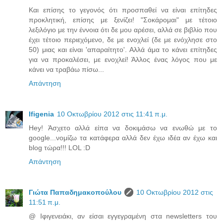
Και επίσης το γεγονός ότι προσπαθεί να είναι επίτηδες
προκλητική, επίσης με ξενίζει! "Σοκάρομαι" με τέτοιο
λεξιλόγιο με την έννοια ότι δε μου αρέσει, αλλά σε βιβλίο που
έχει τέτοιο περιεχόμενο, δε με ενοχλεί (δε με ενόχλησε στο
50) μιας και είναι 'απαραίτητο'. Αλλά άμα το κάνει επίτηδες
για να προκαλέσει, με ενοχλεί! Άλλος ένας λόγος που με
κάνει να τραβάω πίσω...
Απάντηση
Ifigenia
10 Οκτωβρίου 2012 στις 11:41 π.μ.
Hey! Άσχετο αλλά είπα να δοκιμάσω να ενωθώ με το
google...νομίζω τα κατάφερα αλλά δεν έχω ιδέα αν έχω και
blog τώρα!!! LOL :D
Απάντηση
Γιώτα Παπαδημακοπούλου
10 Οκτωβρίου 2012 στις
11:51 π.μ.
@ Ιφιγενειάκι, αν είσαι εγγεγραμένη στα newsletters του