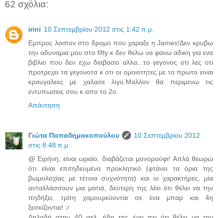
62 σχόλια:
irini
10 Σεπτεμβρίου 2012 στις 1:42 π.μ.
Εμπρος λοιπον στο δρομο που χαραξε η James!Δεν κρυβω
την αδυναμια μου στο fifty κ δεν θελω να φανω αδικη για ενα
βιβλιο που δεν εχω διαβασει αλλα...το γεγονος οτι λες οτι
προτρεχει τα γεγονοτα κ οτι οι ομοιοτητες με το πρωτο ειναι
κραυγαλεες με χαλασε λιγο.Μαλλον θα περιμενω τις
εντυπωσεις σου κ απο το 2ο.
Απάντηση
Γιώτα Παπαδημακοπούλου
10 Σεπτεμβρίου 2012
στις 8:48 π.μ.
@ Ειρήνη, είναι ωραίο, διαβάζεται μονορούφι! Απλά θεωρώ
ότι είναι επιτηδευμένα προκλητικό (φτάνει τα όρια της
βωμολοχίας με τέτοια συχνότητα) και οι χαρακτήρες, μία
ανταλλάσσουν μια ματιά, δεύτερη της λέει ότι θέλει να την
πηδήξει, τρίτη χαμουρεύονται σε ένα μπαρ και 4η
ξεσκίζονται! :/
Δηλαδή στην 40 σελ. ήδη της έχει πει ότι θέλει να την