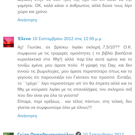
γαμήσει. ΟΚ, καλά κάνει ο άνθρωπος αλλά δώσε τους λίγο
χώρο και χρόνο.
Απάντηση
Έλενα
10 Σεπτεμβρίου 2012 στις 12:05 μ.μ.
Αχ! Γιωτάκι, σε βρίσκω λιγάκι σκληρή..7,5/10?? Ο.Κ.
συμφωνώ με τις τρομερές ομοιότητες ( το βιβλίο βασίζεται
κυριολεκτικά στο fifty!) αλλά παρ΄όλα αυτά εμένα και το
τονίζω εμένα, μου άρεσε πολύ. Η γραφή της Day, και δεν
εννοώ τις βωμολοχίες, μου άρεσε περισσότερο όπως και το
γεγονός ότι παρουσιάζει τον Γκίντεον πιο προσιτό. Εντάξει,
το ΄΄τρέχει΄΄ λίγο περισσότερο απ΄ότι θα έπρεπε αλλά και το
fifty με κούρασε λιγάκι με τις επαναλήψεις του σκληρού σεξ
που δεν είναι για όλα τα γούστα!
Είπαμε, περί ορέξεως... και τέλος πάντων, στη τελική, δεν
γίνεται να συμφωνούμε όλοι με όλους!!!
Απάντηση
Γιώτα Παπαδημακοπούλου
10 Σεπτεμβρίου 2012