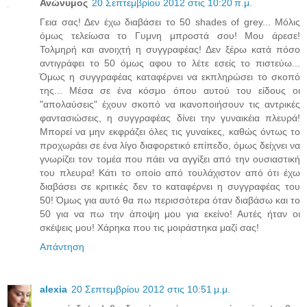
Ανώνυμος
20 Σεπτεμβρίου 2012 στις 10:20 π.μ.
Γεια σας! Δεν έχω διαβάσει το 50 shades of grey... Μόλις
όμως τελείωσα το Γυμνη μπροστά σου! Μου άρεσε!
Τολμηρή και ανοιχτή η συγγραφέας! Δεν ξέρω κατά πόσο
αντιγράφει το 50 όμως αφου το λέτε εσείς το πιστεύω...
Όμως η συγγραφέας καταφέρνει να εκπληρώσει το σκοπό
της... Μέσα σε ένα κόσμο όπου αυτού του είδους οι
"απολαύσεις" έχουν σκοπό να ικανοποιήσουν τις αντρικές
φαντασιώσεις, η συγγραφέας δίνει την γυναικέια πλευρά!
Μπορεί να μην εκφράζει όλες τις γυναίκες, καθώς όντως το
προχωράει σε ένα λίγο διαφορετικό επίπεδο, όμως δείχνει να
γνωρίζει τον τομέα που πάει να αγγίξει από την ουσιαστική
του πλευρα! Κάτι το οποίο από τουλάχιστον από ότι έχω
διαβάσει σε κριτικές δεν το καταφέρνει η συγγραφέας του
50! Όμως για αυτό θα πω περισσότερα όταν διαβάσω και το
50 για να πω την άποψη μου για εκείνο! Αυτές ήταν οι
σκέψεις μου! Χάρηκα που τις μοιράστηκα μαζί σας!
Απάντηση
alexia
20 Σεπτεμβρίου 2012 στις 10:51 μ.μ.