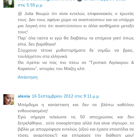
στις 5:55 μ.μ.
@ Julia θεωρώ ότι είναι εντελώς επιφανειακός ο έρωτάς
τους. Δεν τους αφήνει χώρο να αναπνεύσουν και να υπάρχει
μια λογική στο ότι αναπτύσσουν κι άλλα αισθήματα μεταξύ
τους!
Παρ' όλα ταύτα κι εγώ θα διαβάσω τα επόμενα γιατί όπως
είπα, δεν βαρέθηκα!
Σύγχρονα τέτοια μυθιστορήματα δε νομίζω να βρεις,
τουλάχιστον στα ελληνικά.
Θα πρέπει να πας πιο πίσω σε "Τροπικό Αιγόκερου &
Καρκίνου", ιστορίες του Μαζόχ κλπ.
Απάντηση
alexia
16 Σεπτεμβρίου 2012 στις 9:11 μ.μ.
Μπέρδεμα η κατάσταση και δεν σε βλέπω καθόλου
ενθουσιασμένη!
Εγώ σήμερα τελείωσα τις 50 αποχρώσεις και δεν
ξετρελάθηκα.. ούτε σοκαρίστηκα αλλά ένα είναι σίγουρο..το
βιβλίο με απορρόφησε εντελώς (εξού και έχασα επεισόδια σε
τόσες αναρτήσεις!) και επηρέασε την διάθεση μου!