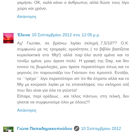
γαμήσει. ΟΚ, καλά κάνει ο άνθρωπος αλλά δώσε τους λίγο
χώρο και χρόνο.
Απάντηση
Έλενα
10 Σεπτεμβρίου 2012 στις 12:05 μ.μ.
Αχ! Γιωτάκι, σε βρίσκω λιγάκι σκληρή..7,5/10?? Ο.Κ.
συμφωνώ με τις τρομερές ομοιότητες ( το βιβλίο βασίζεται
κυριολεκτικά στο fifty!) αλλά παρ΄όλα αυτά εμένα και το
τονίζω εμένα, μου άρεσε πολύ. Η γραφή της Day, και δεν
εννοώ τις βωμολοχίες, μου άρεσε περισσότερο όπως και το
γεγονός ότι παρουσιάζει τον Γκίντεον πιο προσιτό. Εντάξει,
το ΄΄τρέχει΄΄ λίγο περισσότερο απ΄ότι θα έπρεπε αλλά και το
fifty με κούρασε λιγάκι με τις επαναλήψεις του σκληρού σεξ
που δεν είναι για όλα τα γούστα!
Είπαμε, περί ορέξεως... και τέλος πάντων, στη τελική, δεν
γίνεται να συμφωνούμε όλοι με όλους!!!
Απάντηση
Γιώτα Παπαδημακοπούλου
10 Σεπτεμβρίου 2012