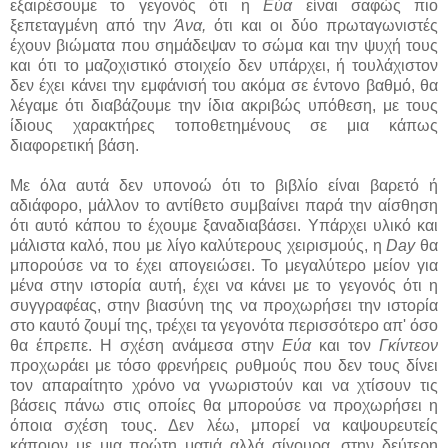
εξαιρέσουμε το γεγονός ότι η
Εύα
είναι σαφώς πιο
ξεπεταγμένη από την
Άνα,
ότι και οι δύο πρωταγωνιστές
έχουν βιώματα που σημάδεψαν το σώμα και την ψυχή τους
και ότι το μαζοχιστικό στοιχείο δεν υπάρχει, ή τουλάχιστον
δεν έχει κάνει την εμφάνισή του ακόμα σε έντονο βαθμό, θα
λέγαμε ότι διαβάζουμε την ίδια ακριβώς υπόθεση, με τους
ίδιους χαρακτήρες τοποθετημένους σε μια κάπως
διαφορετική βάση.
Με όλα αυτά δεν υπονοώ ότι το βιβλίο είναι βαρετό ή
αδιάφορο, μάλλον το αντίθετο συμβαίνει παρά την αίσθηση
ότι αυτό κάπου το έχουμε ξαναδιαβάσει. Υπάρχει υλικό και
μάλιστα καλό, που με λίγο καλύτερους χειρισμούς, η
Day
θα
μπορούσε να το έχει απογειώσει. Το μεγαλύτερο μείον για
μένα στην ιστορία αυτή, έχει να κάνει με το γεγονός ότι η
συγγραφέας, στην βιασύνη της να προχωρήσει την ιστορία
στο καυτό ζουμί της, τρέχει τα γεγονότα περισσότερο απ' όσο
θα έπρεπε. Η σχέση ανάμεσα στην
Εύα
και τον
Γκίντεον
προχωράει με τόσο φρενήρεις ρυθμούς που δεν τους δίνει
τον απαραίτητο χρόνο να γνωριστούν και να χτίσουν τις
βάσεις πάνω στις οποίες θα μπορούσε να προχωρήσει η
όποια σχέση τους. Δεν λέω, μπορεί να καψουρευτείς
κάποιον με μια πρώτη ματιά αλλά σίγουρα, στην δεύτερη