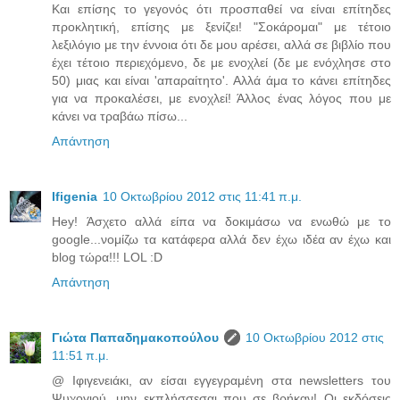
Και επίσης το γεγονός ότι προσπαθεί να είναι επίτηδες
προκλητική, επίσης με ξενίζει! "Σοκάρομαι" με τέτοιο
λεξιλόγιο με την έννοια ότι δε μου αρέσει, αλλά σε βιβλίο που
έχει τέτοιο περιεχόμενο, δε με ενοχλεί (δε με ενόχλησε στο
50) μιας και είναι 'απαραίτητο'. Αλλά άμα το κάνει επίτηδες
για να προκαλέσει, με ενοχλεί! Άλλος ένας λόγος που με
κάνει να τραβάω πίσω...
Απάντηση
Ifigenia
10 Οκτωβρίου 2012 στις 11:41 π.μ.
Hey! Άσχετο αλλά είπα να δοκιμάσω να ενωθώ με το
google...νομίζω τα κατάφερα αλλά δεν έχω ιδέα αν έχω και
blog τώρα!!! LOL :D
Απάντηση
Γιώτα Παπαδημακοπούλου
10 Οκτωβρίου 2012 στις
11:51 π.μ.
@ Ιφιγενειάκι, αν είσαι εγγεγραμένη στα newsletters του
Ψυχογιού, μην εκπλήσσεσαι που σε βρήκαν! Οι εκδόσεις