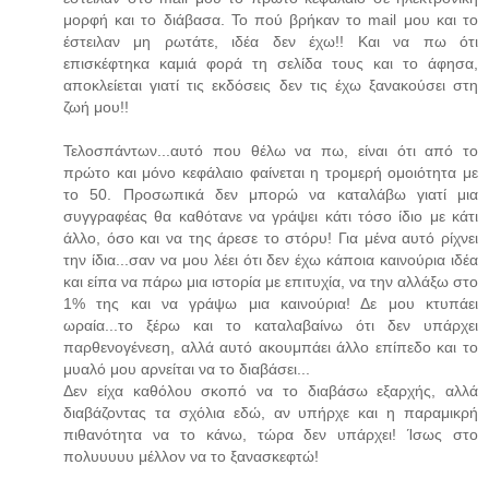
μορφή και το διάβασα. Το πού βρήκαν το mail μου και το
έστειλαν μη ρωτάτε, ιδέα δεν έχω!! Και να πω ότι
επισκέφτηκα καμιά φορά τη σελίδα τους και το άφησα,
αποκλείεται γιατί τις εκδόσεις δεν τις έχω ξανακούσει στη
ζωή μου!!
Τελοσπάντων...αυτό που θέλω να πω, είναι ότι από το
πρώτο και μόνο κεφάλαιο φαίνεται η τρομερή ομοιότητα με
το 50. Προσωπικά δεν μπορώ να καταλάβω γιατί μια
συγγραφέας θα καθότανε να γράψει κάτι τόσο ίδιο με κάτι
άλλο, όσο και να της άρεσε το στόρυ! Για μένα αυτό ρίχνει
την ίδια...σαν να μου λέει ότι δεν έχω κάποια καινούρια ιδέα
και είπα να πάρω μια ιστορία με επιτυχία, να την αλλάξω στο
1% της και να γράψω μια καινούρια! Δε μου κτυπάει
ωραία...το ξέρω και το καταλαβαίνω ότι δεν υπάρχει
παρθενογένεση, αλλά αυτό ακουμπάει άλλο επίπεδο και το
μυαλό μου αρνείται να το διαβάσει...
Δεν είχα καθόλου σκοπό να το διαβάσω εξαρχής, αλλά
διαβάζοντας τα σχόλια εδώ, αν υπήρχε και η παραμικρή
πιθανότητα να το κάνω, τώρα δεν υπάρχει! Ίσως στο
πολυυυυυ μέλλον να το ξανασκεφτώ!