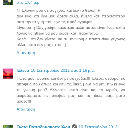
στις 1:04 μ.μ.
@ Ελενάκι μου σε συγχύζω και δεν το θέλω! :P
Δεν είναι ότι δεν μου άρεσε αλλά, ήθελα κάτι περισσότερο
από την στιγμή που είχε τις προδιαγραφές.
Σίγουρα η Day γράφει καλύτερα αλλά αυτός είναι ένας extra
λόγος να ήθελα να μου δώσει κάτι παραπάνω.
Καλά... ότι δεν γίνεται να συμφωνούμε πάντα είναι γεγονός
αλλά, αυτό δεν μας πτοεί! ;)
Απάντηση
Έλενα
10 Σεπτεμβρίου 2012 στις 1:16 μ.μ.
Γιώτα μου, φυσικά και δεν με συγχύζεις!!! Έλεος, σέβομαι τις
απόψεις σου όπως και εσύ τις δικές μου! Να μην πω κι εγώ
τη γνώμη μου? Άλλωστε, αυτό είναι και το ωραίο, να
μοιραζόμαστε τις σκέψεις μας και τις ιδέες μας. ματσ
μουτσ!!!
Απάντηση
Γιώτα Παπαδημακοπούλου
10 Σεπτεμβρίου 2012