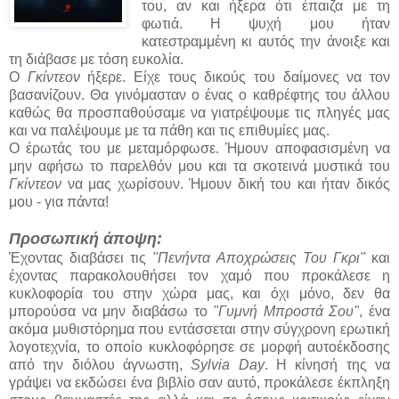
του, αν και ήξερα ότι έπαιζα με τη
φωτιά. Η ψυχή μου ήταν
κατεστραμμένη κι αυτός την άνοιξε και
τη διάβασε με τόση ευκολία.
Ο
Γκίντεον
ήξερε. Είχε τους δικούς του δαίμονες να τον
βασανίζουν. Θα γινόμασταν ο ένας ο καθρέφτης του άλλου
καθώς θα προσπαθούσαμε να γιατρέψουμε τις πληγές μας
και να παλέψουμε με τα πάθη και τις επιθυμίες μας.
Ο έρωτάς του με μεταμόρφωσε. Ήμουν αποφασισμένη να
μην αφήσω το παρελθόν μου και τα σκοτεινά μυστικά του
Γκίντεον
να μας χωρίσουν. Ήμουν δική του και ήταν δικός
μου - για πάντα!
Προσωπική άποψη:
Έχοντας διαβάσει τις
"Πενήντα Αποχρώσεις Του Γκρι"
και
έχοντας παρακολουθήσει τον χαμό που προκάλεσε η
κυκλοφορία του στην χώρα μας, και όχι μόνο, δεν θα
μπορούσα να μην διαβάσω το
"Γυμνή Μπροστά Σου"
, ένα
ακόμα μυθιστόρημα που εντάσσεται στην σύγχρονη ερωτική
λογοτεχνία, το οποίο κυκλοφόρησε σε μορφή αυτοέκδοσης
από την διόλου άγνωστη,
Sylvia Day
. Η κίνησή της να
γράψει να εκδώσει ένα βιβλίο σαν αυτό, προκάλεσε έκπληξη