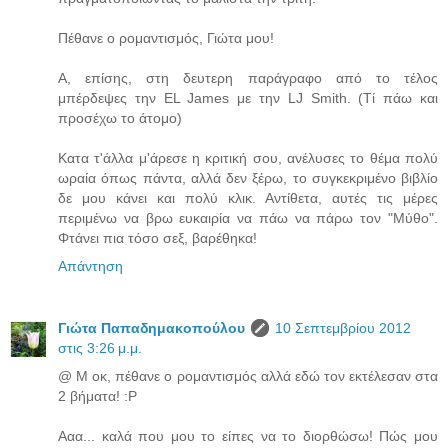
Πέθανε ο ρομαντισμός, Γιώτα μου!
A, επίσης, στη δευτερη παράγραφο από το τέλος
μπέρδεψες την EL James με την LJ Smith. (Τί πάω και
προσέχω το άτομο)
Κατα τ'άλλα μ'άρεσε η κριτική σου, ανέλυσες το θέμα πολύ
ωραία όπως πάντα, αλλά δεν ξέρω, το συγκεκριμένο βιβλίο
δε μου κάνει και πολύ κλικ. Αντίθετα, αυτές τις μέρες
περιμένω να βρω ευκαιρία να πάω να πάρω τον "Μύθο".
Φτάνει πια τόσο σεξ, βαρέθηκα!
Απάντηση
Γιώτα Παπαδημακοπούλου
10 Σεπτεμβρίου 2012
στις 3:26 μ.μ.
@ Μ οκ, πέθανε ο ρομαντισμός αλλά εδώ τον εκτέλεσαν στα
2 βήματα! :P
Ααα... καλά που μου το είπες να το διορθώσω! Πώς μου