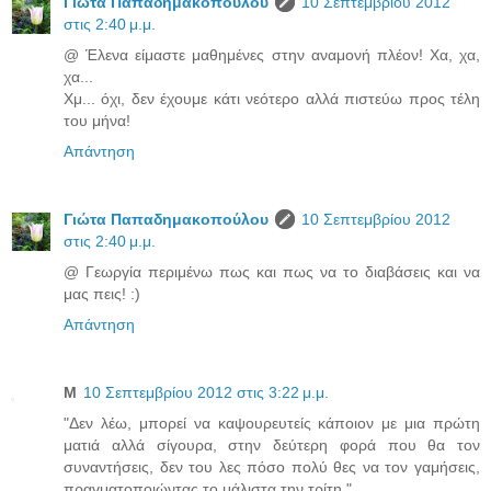
Γιώτα Παπαδημακοπούλου
10 Σεπτεμβρίου 2012
στις 2:40 μ.μ.
@ Έλενα είμαστε μαθημένες στην αναμονή πλέον! Χα, χα,
χα...
Χμ... όχι, δεν έχουμε κάτι νεότερο αλλά πιστεύω προς τέλη
του μήνα!
Απάντηση
Γιώτα Παπαδημακοπούλου
10 Σεπτεμβρίου 2012
στις 2:40 μ.μ.
@ Γεωργία περιμένω πως και πως να το διαβάσεις και να
μας πεις! :)
Απάντηση
Μ
10 Σεπτεμβρίου 2012 στις 3:22 μ.μ.
"Δεν λέω, μπορεί να καψουρευτείς κάποιον με μια πρώτη
ματιά αλλά σίγουρα, στην δεύτερη φορά που θα τον
συναντήσεις, δεν του λες πόσο πολύ θες να τον γαμήσεις,
πραγματοποιώντας το μάλιστα την τρίτη."