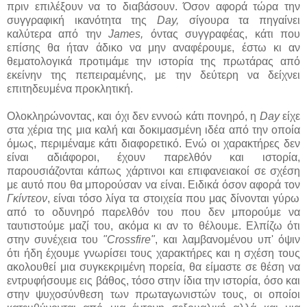
πριν επιλέξουν να το διαβάσουν. Όσον αφορά τώρα την
συγγραφική ικανότητα της
Day,
σίγουρα τα πηγαίνει
καλύτερα από την
James,
όντας συγγραφέας, κάτι που
επίσης θα ήταν άδικο να μην αναφέρουμε, έστω κι αν
θεματολογικά προτιμάμε την ιστορία της πρωτάρας από
εκείνην της πεπειραμένης, με την δεύτερη να δείχνει
επιτηδευμένα προκλητική.
Ολοκληρώνοντας, και όχι δεν εννοώ κάτι πονηρό, η
Day
είχε
στα χέρια της μια καλή και δοκιμασμένη ιδέα από την οποία
όμως, περιμέναμε κάτι διαφορετικό. Ενώ οι χαρακτήρες δεν
είναι αδιάφοροι, έχουν παρελθόν και ιστορία,
παρουσιάζονται κάπως χάρτινοι και επιφανειακοί σε σχέση
με αυτό που θα μπορούσαν να είναι. Ειδικά όσον αφορά τον
Γκίντεον
, είναι τόσο λίγα τα στοιχεία που μας δίνονται γύρω
από το οδυνηρό παρελθόν του που δεν μπορούμε να
ταυτιστούμε μαζί του, ακόμα κι αν το θέλουμε. Ελπίζω ότι
στην συνέχεια του
"Crossfire"
, και λαμβανομένου υπ' όψιν
ότι ήδη έχουμε γνωρίσει τους χαρακτήρες και η σχέση τους
ακολουθεί μια συγκεκριμένη πορεία, θα είμαστε σε θέση να
εντρυφήσουμε εις βάθος, τόσο στην ίδια την ιστορία, όσο και
στην ψυχοσύνθεση των πρωταγωνιστών τους, οι οποίοι