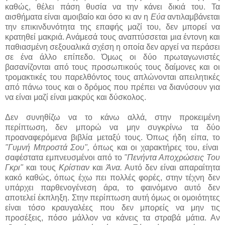
καθώς, θέλει πάση θυσία να την κάνει δικιά του. Τα
αισθήματα είναι αμοιβαίο και όσο κι αν η
Εύα
αντιλαμβάνεται
την επικινδυνότητα της επαφής μαζί του, δεν μπορεί να
κρατηθεί μακριά. Ανάμεσά τους αναπτύσσεται μια έντονη και
παθιασμένη σεξουαλικά σχέση η οποία δεν αργεί να περάσει
σε ένα άλλο επίπεδο. Όμως οι δύο πρωταγωνιστές
βασανίζονται από τους προσωπικούς τους δαίμονες και οι
τρομακτικές του παρελθόντος τους απλώνονται απειλητικές
από πάνω τους και ο δρόμος που πρέπει να διανύσουν για
να είναι μαζί είναι μακρύς και δύσκολος.
Δεν συνηθίζω να το κάνω αλλά, στην προκειμένη
περίπτωση, δεν μπορώ να μην συγκρίνω τα δύο
προαναφερόμενα βιβλία μεταξύ τους. Όπως ήδη είπα, το
"Γυμνή Μπροστά Σου",
όπως και οι χαρακτήρες του, είναι
σαφέστατα εμπνευσμένοι από το
"Πενήντα Αποχρώσεις Του
Γκρι"
και τους
Κρίστιαν
και
Άνα.
Αυτό δεν είναι απαραίτητα
κακό καθώς, όπως έχω πει πολλές φορές, στην τέχνη δεν
υπάρχει παρθενογένεση άρα, το φαινόμενο αυτό δεν
αποτελεί έκπληξη. Στην περίπτωση αυτή όμως οι ομοιότητες
είναι τόσο κραυγαλέες που δεν μπορείς να μην τις
προσέξεις, πόσο μάλλον να κάνεις τα στραβά μάτια. Αν