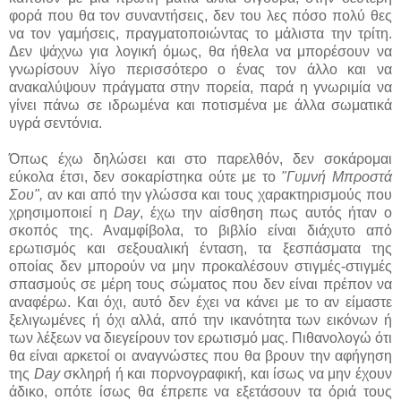
φορά που θα τον συναντήσεις, δεν του λες πόσο πολύ θες
να τον γαμήσεις, πραγματοποιώντας το μάλιστα την τρίτη.
Δεν ψάχνω για λογική όμως, θα ήθελα να μπορέσουν να
γνωρίσουν λίγο περισσότερο ο ένας τον άλλο και να
ανακαλύψουν πράγματα στην πορεία, παρά η γνωριμία να
γίνει πάνω σε ιδρωμένα και ποτισμένα με άλλα σωματικά
υγρά σεντόνια.
Όπως έχω δηλώσει και στο παρελθόν, δεν σοκάρομαι
εύκολα έτσι, δεν σοκαρίστηκα ούτε με το
"Γυμνή Μπροστά
Σου",
αν και από την γλώσσα και τους χαρακτηρισμούς που
χρησιμοποιεί η
Day
, έχω την αίσθηση πως αυτός ήταν ο
σκοπός της. Αναμφίβολα, το βιβλίο είναι διάχυτο από
ερωτισμός και σεξουαλική ένταση, τα ξεσπάσματα της
οποίας δεν μπορούν να μην προκαλέσουν στιγμές-στιγμές
σπασμούς σε μέρη τους σώματος που δεν είναι πρέπον να
αναφέρω. Και όχι, αυτό δεν έχει να κάνει με το αν είμαστε
ξελιγωμένες ή όχι αλλά, από την ικανότητα των εικόνων ή
των λέξεων να διεγείρουν τον ερωτισμό μας. Πιθανολογώ ότι
θα είναι αρκετοί οι αναγνώστες που θα βρουν την αφήγηση
της
Day
σκληρή ή και πορνογραφική, και ίσως να μην έχουν
άδικο, οπότε ίσως θα έπρεπε να εξετάσουν τα όριά τους