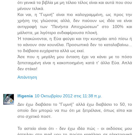
ότι γενικά τα βιβλία με μη τέλειο τέλος είναι και αυτά που σου
μένουν τελικά.
Και ναι, η "Γυμνή" είναι πιο καλογραμμένη, ως προς την
χρήση της γλώσσας αλλά, δεν παύουν ως ιδέα να είναι
αντιγραφή των "Πενήντα Αποχρώσεων" στο 100% και
μάλιστα, με λιγότερο ενδιαφέρουσα πλοκή.
Ή τσακώνονται, η Εύα φεύγει και την κυνηγάει από πίσω ή
το κάνουν σαν κουνέλια. Προσωπικά δεν το καταλαβαίνω...
το διάβασα ευχάριστα αλλά ως εκεί.
Άσε που η μεγάλη μου ένταση έχει να κάνει με το πόσο
ξεπεταγμένη είναι η κακοποιημένη κατά τ' άλλα Εύα. Απλά
δεν στέκει!
Απάντηση
Ifigenia
10 Οκτωβρίου 2012 στις 11:38 π.μ.
Δεν έχω διαβάσει το "Γυμνή" αλλά έχω διαβάσει το 50, το
οποίο δεν μπορώ να πω ότι με ξετρέλανε, όπως είπα και
στο σχετικό ποστ.
Το αστείο είναι ότι - δεν έχω ιδέα πώς - οι εκδόσεις μου
έστειλαν στο mail μου το πρώτο κεφάλαιο σε ηλεκτρονική