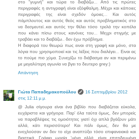
στο "γυμνή" και τώρα το διαβάζω... Από τις πρώτες
περιγραφές η αντιγραφή είναι εξόφθαλμη..Μέχρι και κάποιες
περιγραφές της είναι σχεδόν όμοιες... Και αυτός
πάμπλουτος και αυτός θεός και αυτός προβληματικός στο
να δεσμευτεί..και αυτός την θέλει τόσο τρελά την κοπέλα
που κάνει πίσω στους κανόνες του... Μεχρι στιγμής με
τραβάει και το διαβάζω.. δεν έχω πρόβλημα.
Η διαφορά του θεωρώ πως ειναι στη γραφή και μόνο, στα
λόγια που χρησιμοποιεί και τις λέξεις που διαλέγει... Ειναι ας
το πούμε πιο χύμα. Συνεχίζω το διάβασμα αν και περιμένω
με μεγαλύτερη αγωνία να βγει το δευτερο grey:)
Απάντηση
Γιώτα Παπαδημακοπούλου
16 Σεπτεμβρίου 2012
στις 12:11 μ.μ.
@ Julia σίγουρα είναι ένα βιβλίο που διαβάζεται εύκολα,
ευχάριστα και γρήγορα. Παρ' όλα ταύτα όμως, δεν μπορείς
να παραβλέψεις τις ομοιότητες γιατί όχι απλά βγάζουν μάτι
αλλά, κάτι περισσότερο! Και πάλι όμως, δεν θα με
ενοχλούσαν αν δεν το είχε αναπτύξει τόσο επιφανειακά και
βιαστικά. Γράφει ωραία 'μένα αλλά, είναι επιτηδευμένα