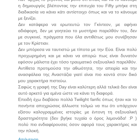
η δημιουργός βλέποντας την επιτυχία του Fifty μπήκε στη
διαδικασία να κάνει κάτι αντίστοιχο όπως και να το κάνουμε
με ξενίζει.
Δεν κατάφερα να ερωτευτώ τον Γκίντεον, με αφήνει
αδιάφορη, δεν με γοητεύει το μυστήριο παρελθόν του, δεν
με συγκινεί, πράγματα που όλα αντιθέτως μου συνέβησαν
με τον Κρίστιαν.
Δεν μπόρεσα να ταυτιστώ με τίποτα με την Εύα. Είναι πολύ
προχωρημένη και με κάνει να απορώ πως είναι δυνατόν
εφόσον μάλιστα έχει τόσο τραυματικό σεξουαλικό παρελθόν.
Αντίθετα προτιμούσα την αθωότητα, την απειρία και την
ανασφάλεια της Αναστάζια γιατί είναι πιο κοντά στον δικό
μου χαρακτήρα πιστεύω.
Σαφώς η γραφή της Day είναι καλύτερη αλλά τελικά δεν είναι
αυτό αρκετό για εμένα ώστε να κάνει τη διαφορά.
Επειδή έχω διαβάσει πολλά Twilight fanfic όπως ήταν και το
πενήντα αποχρώσεις άλλωστε τολμώ να πω ότι υπάρχουν
εξίσου καλογραμμένες ιστορίες με έντονη τη σεξουαλική
δραστηριότητα (δεν βγήκε τυχαία ο όρος λεμονάδα! :P )
πολύ πιο ενδιαφέρουσες όσον αφορά τους χαρακτήρες και
την πλοκή.
Απάντηση