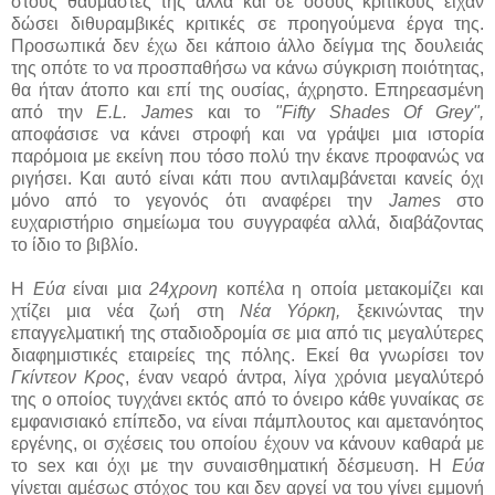
στους θαυμαστές της αλλά και σε όσους κριτικούς είχαν
δώσει διθυραμβικές κριτικές σε προηγούμενα έργα της.
Προσωπικά δεν έχω δει κάποιο άλλο δείγμα της δουλειάς
της οπότε το να προσπαθήσω να κάνω σύγκριση ποιότητας,
θα ήταν άτοπο και επί της ουσίας, άχρηστο. Επηρεασμένη
από την
E.L. James
και το
"Fifty Shades Of Grey",
αποφάσισε να κάνει στροφή και να γράψει μια ιστορία
παρόμοια με εκείνη που τόσο πολύ την έκανε προφανώς να
ριγήσει. Και αυτό είναι κάτι που αντιλαμβάνεται κανείς όχι
μόνο από το γεγονός ότι αναφέρει την
James
στο
ευχαριστήριο σημείωμα του συγγραφέα αλλά, διαβάζοντας
το ίδιο το βιβλίο.
Η
Εύα
είναι μια
24χρονη
κοπέλα η οποία μετακομίζει και
χτίζει μια νέα ζωή στη
Νέα Υόρκη,
ξεκινώντας την
επαγγελματική της σταδιοδρομία σε μια από τις μεγαλύτερες
διαφημιστικές εταιρείες της πόλης. Εκεί θα γνωρίσει τον
Γκίντεον Κρος
, έναν νεαρό άντρα, λίγα χρόνια μεγαλύτερό
της ο οποίος τυγχάνει εκτός από το όνειρο κάθε γυναίκας σε
εμφανισιακό επίπεδο, να είναι πάμπλουτος και αμετανόητος
εργένης, οι σχέσεις του οποίου έχουν να κάνουν καθαρά με
το sex και όχι με την συναισθηματική δέσμευση. Η
Εύα
γίνεται αμέσως στόχος του και δεν αργεί να του γίνει εμμονή