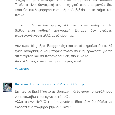
Τουλίπα είναι θυγατρική του Ψυχογιού που προφανώς δεν
είναι θα κυκλοφορήσει ένα τολμηρό βιβλίο με το σήμα του
πάνω.
Τα είπα ήδη πολλές φορές αλλά να το πω άλλη μία. Το
βιβλίο είναι καθαρή αντιγραφή. Είπαμε, δεν υπάρχει
παρθενογέννεση αλλά αυτό είναι πια...
Δεν έχεις blog βρε. Blogger έχει και αυτό σημαίνει ότι απλά
έχεις λογαριασμό και μπορείς πλέον να ενημερώνεσαι για τις
απαντήσεις και να παρακολουθείς πιο εύκολα! ;)
Αν κολλήσεις κάπου πες μου, ξέρεις εσύ!
Απάντηση
Ifigenia
18 Οκτωβρίου 2012 στις 7:02 π.μ.
Εμ πες το βρε! Γι'αυτό με βρήκαν!!! Κι έσπαγα το κεφάλι μου
να καταλάβω πώς έγινε αυτό! LOL
Αλλά τι εννοείς? Ότι ο Ψυχογιός ο ίδιος δεν θα ήθελα να
εκδόσει ένα τολμηρό βιβλίο? Γιατί?