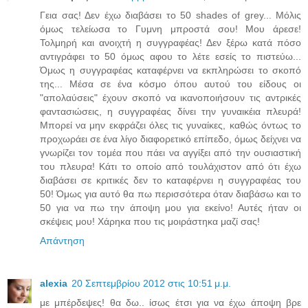
Γεια σας! Δεν έχω διαβάσει το 50 shades of grey... Μόλις
όμως τελείωσα το Γυμνη μπροστά σου! Μου άρεσε!
Τολμηρή και ανοιχτή η συγγραφέας! Δεν ξέρω κατά πόσο
αντιγράφει το 50 όμως αφου το λέτε εσείς το πιστεύω...
Όμως η συγγραφέας καταφέρνει να εκπληρώσει το σκοπό
της... Μέσα σε ένα κόσμο όπου αυτού του είδους οι
"απολαύσεις" έχουν σκοπό να ικανοποιήσουν τις αντρικές
φαντασιώσεις, η συγγραφέας δίνει την γυναικέια πλευρά!
Μπορεί να μην εκφράζει όλες τις γυναίκες, καθώς όντως το
προχωράει σε ένα λίγο διαφορετικό επίπεδο, όμως δείχνει να
γνωρίζει τον τομέα που πάει να αγγίξει από την ουσιαστική
του πλευρα! Κάτι το οποίο από τουλάχιστον από ότι έχω
διαβάσει σε κριτικές δεν το καταφέρνει η συγγραφέας του
50! Όμως για αυτό θα πω περισσότερα όταν διαβάσω και το
50 για να πω την άποψη μου για εκείνο! Αυτές ήταν οι
σκέψεις μου! Χάρηκα που τις μοιράστηκα μαζί σας!
Απάντηση
alexia
20 Σεπτεμβρίου 2012 στις 10:51 μ.μ.
με μπέρδεψες! θα δω.. ίσως έτσι για να έχω άποψη βρε