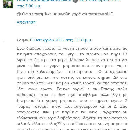
στις 7:06 μ.μ.
@ Θα σε περιμένω με μεγάλη χαρά και περιέργεια! :D
Απάντηση
Σοφια
6 Οκτωβρίου 2012 στις 11:30 μ.μ.
Εγω διαβασα πρωτα το γυμνη μπροστα σου και επειτα τις
πενηντα αποχρωσεις του γκρι....το πρωτο μου πηρε 13
ωρες το δευτερο μια μερα. Μπορω λοιπον να πω οτι για
μενα κερδισε το γυμνη μπροστα σου στον πρωτο γυρο.
Είναι πιο καλογραμμένο , πιο προσιτο... Οι αποχρωσεις
ηταν σκληρες και πιο αστειες σε καποια σημεια. Δλ στο
σημειο που του λεει "θα μου κανεις ερωτα" και της απανταει
"δεν κανω ερωτα. Γαμαω αγρια" ε οκ...Επισης πολυ
σαδομαζο. -που οκ δεν ειχα προβλημα αλλα λιγο με
ξενερωσε-.Στο γυμνη μπροστα σου οι ηρωες εχουν 2
"βαριες" ιστοριες πισω τους...υποφερουν και οι 2. Στις
αποχρωσεις ειναι μια παρθενα και ενας μαζοχιστης..οκ
εξελισσεται καλυτερα διαβαζοντας...δεχεται τα περισσοτερα
κτλ κτλ αλλα το τελος?? γτ ετσι? εστω στο γυμνη μπροστα
σου τελειωνει ομορφα...ανυπομονω για τις συνεχειες και των