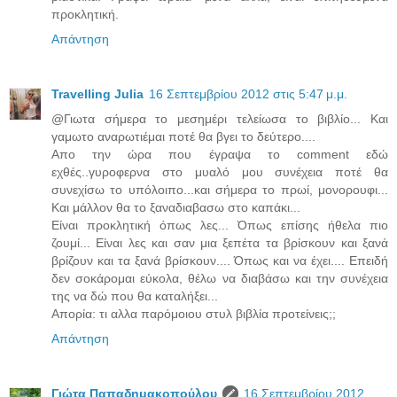
προκλητική.
Απάντηση
Travelling Julia
16 Σεπτεμβρίου 2012 στις 5:47 μ.μ.
@Γιωτα σήμερα το μεσημέρι τελείωσα το βιβλίο... Και
γαμωτο αναρωτιέμαι ποτέ θα βγει το δεύτερο....
Απο την ώρα που έγραψα το comment εδώ
εχθές..γυροφερνα στο μυαλό μου συνέχεια ποτέ θα
συνεχίσω το υπόλοιπο...και σήμερα το πρωί, μονορουφι...
Και μάλλον θα το ξαναδιαβασω στο καπάκι...
Είναι προκλητική όπως λες... Όπως επίσης ήθελα πιο
ζουμί... Είναι λες και σαν μια ξεπέτα τα βρίσκουν και ξανά
βρίζουν και τα ξανά βρίσκουν.... Όπως και να έχει.... Επειδή
δεν σοκάρομαι εύκολα, θέλω να διαβάσω και την συνέχεια
της να δώ που θα καταλήξει...
Απορία: τι αλλα παρόμοιου στυλ βιβλία προτείνεις;;
Απάντηση
Γιώτα Παπαδημακοπούλου
16 Σεπτεμβρίου 2012