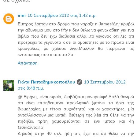
irini
10 Σεπτεμβρίου 2012 στις 1:42 π.μ.
Εμπρος λοιπον στο δρομο που χαραξε η James!Δεν κρυβω
την αδυναμια μου στο fifty κ δεν θελω να φανω αδικη για ενα
βιβλιο που δεν εχω διαβασει αλλα...το γεγονος οτι λες οτι
προτρεχει τα γεγονοτα κ οτι οι ομοιοτητες με το πρωτο ειναι
κραυγαλεες με χαλασε λιγο.Μαλλον θα περιμενω τις
εντυπωσεις σου κ απο το 2ο.
Απάντηση
Γιώτα Παπαδημακοπούλου
10 Σεπτεμβρίου 2012
στις 8:48 π.μ.
@ Ειρήνη, είναι ωραίο, διαβάζεται μονορούφι! Απλά θεωρώ
ότι είναι επιτηδευμένα προκλητικό (φτάνει τα όρια της
βωμολοχίας με τέτοια συχνότητα) και οι χαρακτήρες, μία
ανταλλάσσουν μια ματιά, δεύτερη της λέει ότι θέλει να την
πηδήξει, τρίτη χαμουρεύονται σε ένα μπαρ και 4η
ξεσκίζονται! :/
Δηλαδή στην 40 σελ. ήδη της έχει πει ότι θέλει να την