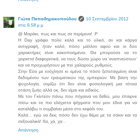
Γιώτα Παπαδημακοπούλου
10 Σεπτεμβρίου 2012
στις 6:58 μ.μ.
@ Μαράκι, πως και πως σε περίμενα! :P
Η Day γράφει πολύ καλά και το υλικό, αν και κάργα
αντιγραφή, ήταν καλό, πόσο μάλλον αφού και οι δύο
χαρακτήρες είναι κακοποιημένοι. Θα μπορούσε να το
χειριστεί διαφορετικά, να τους δώσει χώρο να 'αναπνεύσουν'
και να προχωρήσουν με πιο χαλαρούς ρυθμούς.
Στην Εύα με ενόχλησε κι εμένα το πόσο ξεπεταγμένη είναι
δεδομένου των τραυματικών της εμπειριών. Με βάση την
ψυχολογία, νομίζω ότι δεν είναι φυσιολογική μια τέτοια
στάση ζωής αλλά οκ, δεν είμαι και ειδικός.
Με τον Γκίντεον πάνω που πήγαινα να δεθώ, μου έπαιρνε
πίσω και τα πιο ελάχιστα ψήγματα που μου έδινε για να
καταλάβω τι συμβαίνει μέσα στο κεφάλι του.
Καλά... εγώ να δεις πόσο δεν έχω θέμα με τα σόκιν και τα
σεξουαλικά! Χα, χα, χα...
Απάντηση