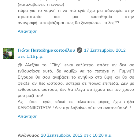
(καταλαβαίνεις τι εννοώ)
τώρα για το γυμνή τι να πώ εγώ έχω μια αδυναμία στην
πρωτοτυπία και μια ευαισθησία στην
αντιγραφή..υποψιάζομαι πως θα ξενερώσω.. τι λες??
Απάντηση
Γιώτα Παπαδημακοπούλου
17 Σεπτεμβρίου 2012
στις 1:16 μ.μ.
@ Αλεξάκι το "Fifty" είναι καλύτερο οπότε αν δεν σε
ενθουσίασε αυτό, δε νομίζω να το πετύχει η "Γυμνή"!
Σίγουρα θα σου ανεβάσει το ανήθικο στα ύψη και θα σε
φτιάξει αν θες ωστόσο, υστερεί σε πολλά επίπεδα. Δεν με
ενθουσίασε ωστόσο, δεν θα έλεγα ότι έχασα και τον χρόνο
μου μαζί του!
Αχ... άσε... εγώ, ειδικά τις τελευταίες μέρες, έχω πήξει
ΚΑΝΟΝΙΚΟΤΑΤΑ!!! Δεν προλαβαίνω ούτε να αναπνεύσω! :/
Απάντηση
Ανώνυμος
20 Σεπτεμβρίου 2012 στις 10:20 π.μ.