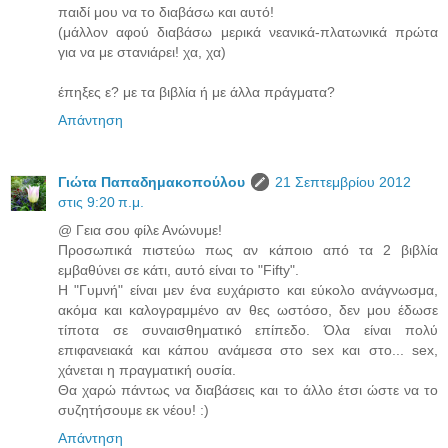
παιδί μου να το διαβάσω και αυτό!
(μάλλον αφού διαβάσω μερικά νεανικά-πλατωνικά πρώτα
για να με στανιάρει! χα, χα)
έπηξες ε? με τα βιβλία ή με άλλα πράγματα?
Απάντηση
Γιώτα Παπαδημακοπούλου
21 Σεπτεμβρίου 2012
στις 9:20 π.μ.
@ Γεια σου φίλε Ανώνυμε!
Προσωπικά πιστεύω πως αν κάποιο από τα 2 βιβλία
εμβαθύνει σε κάτι, αυτό είναι το "Fifty".
Η "Γυμνή" είναι μεν ένα ευχάριστο και εύκολο ανάγνωσμα,
ακόμα και καλογραμμένο αν θες ωστόσο, δεν μου έδωσε
τίποτα σε συναισθηματικό επίπεδο. Όλα είναι πολύ
επιφανειακά και κάπου ανάμεσα στο sex και στο... sex,
χάνεται η πραγματική ουσία.
Θα χαρώ πάντως να διαβάσεις και το άλλο έτσι ώστε να το
συζητήσουμε εκ νέου! :)
Απάντηση