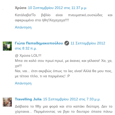
Χρύσα
10 Σεπτεμβρίου 2012 στις 11:37 μ.μ.
Κατάλαβα!Το βιβλίο είναι πνευματικό,ουσιώδες και
αφιερωμένο στα ήθη!Χαχαχαχα!!!!
Απάντηση
Γιώτα Παπαδημακοπούλου
11 Σεπτεμβρίου 2012
στις 8:32 π.μ.
@ Χρύσα LOL!!!
Μπα σε καλό σου πρωί-πρωί, με έκανες και γέλασα! Χα, χα,
χα!!!
Ναι, ναι... έτσι ακριβώς όπως το λες είναι! Αλλά θα μου πεις,
με τέτοιο τίτλο, τι να περιμένεις! :P
Απάντηση
Travelling Julia
15 Σεπτεμβρίου 2012 στις 7:33 μ.μ.
Διάβασα το fifty μια φορά και στο καπάκι δεύτερη. Δεν το
χόρταινα... Περιμένοντας να βγει το δευτερο έπεσα πάνω