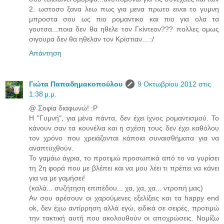
2. ωστοσο ξανα λεω πως για μενα πρωτο ειναι το γυμνη
μπροστα σου ως πιο ρομαντικο και πιο για ολα τα
γουτσα...ποια δεν θα ηθελε τον Γκίντεον??? πολλες ομως
σιγουρα δεν θα ηθελαν τον Κρίστιαν... :/
Απάντηση
Γιώτα Παπαδημακοπούλου
9 Οκτωβρίου 2012 στις
1:38 μ.μ.
@ Σοφία διαφωνώ! :P
H "Γυμνή", για μένα πάντα, δεν έχει ίχνος ρομαντισμού. Το
κάνουν σαν τα κουνέλια και η σχέση τους δεν έχει καθόλου
τον χρόνο που χρειάζονται κάποια συναισθήματα για να
αναπτυχθούν.
Το γαμάω άγρια, το προτιμώ προσωπικά από το να γυρίσει
τη 2η φορά που με βλέπει και να μου λέει τι πρέπει να κάνει
για να με γαμήσει!
(καλά... συζήτηση επιπέδου... χα, χα, χα... ντροπή μας)
Αν σου αρέσουν οι χαρούμενες εξελίξεις και τα happy end
ok, δεν έχω αντίρρηση αλλά εγώ, ειδικά σε σειρές, προτιμώ
την τακτική αυτή που ακολουθούν οι αποχρώσεις. Νομίζω