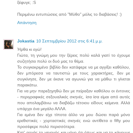
ξέφυγε; :S
Περιμένω εντυπώσεις από "Μύθο" μόλις το διαβάσεις! :)
Απάντηση
Jokastia
10 Σεπτεμβρίου 2012 στις 6:41 μ.μ.
Ήρθα κι εγώ!
Γιώτα, τη γνώμη μου την ξέρεις πολύ καλά γιατί το έχουμε
συζητήσει πολύ οι δυό μας το θέμα.
Το συγκεκριμένο βιβλίο δεν κατάφερε να με αγγίξει καθόλου,
δεν μπόρεσα να ταυτιστώ με τους χαρακτήρες, δεν με
συγκίνησε, δεν με έκανε να αγωνιώ για να μάθω τι γίνεται
παρακάτω.
Για να μην παρεξηγηθώ δεν με πείραξαν καθόλου οι έντονες
- περιγραφικές σεξουαλικές σκηνές, ίσα ίσα είμαι από αυτές
που απολαμβάνω να διαβάζω τέτοιου είδους κείμενα. Αλλά
υπάρχει ένα μεγάλο ΑΛΛΑ.
Για εμένα δεν είχε τίποτα άλλο να μου δώσει παρά μόνο
ερεθιστικές - χορταστικές σκηνές ενώ αντίθετα ο fifty μου
προσέφερε πολύ περισσότερα.
Κατ' αρχάς το γεγονός και μόνο ότι όπως και να το κάνουμε